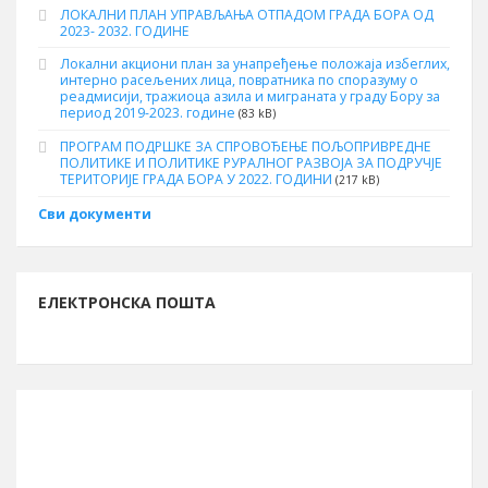
ЛОКАЛНИ ПЛАН УПРАВЉАЊА ОТПАДОМ ГРАДА БОРА ОД
2023- 2032. ГОДИНЕ
Локални акциони план за унапређење положаја избеглих,
интерно расељених лица, повратника по споразуму о
реадмисији, тражиоца азила и миграната у граду Бору за
период 2019-2023. године
(83 kB)
ПРОГРАМ ПОДРШКЕ ЗА СПРОВОЂЕЊЕ ПОЉОПРИВРЕДНЕ
ПОЛИТИКЕ И ПОЛИТИКЕ РУРАЛНОГ РАЗВОЈА ЗА ПОДРУЧЈЕ
ТЕРИТОРИЈЕ ГРАДА БОРА У 2022. ГОДИНИ
(217 kB)
Сви документи
ЕЛЕКТРОНСКА ПОШТА
ИНФОРМАЦИЈЕ О БОРУ