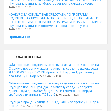
- Куповинa машина за убирање односно скидање усева
14.07.2026. - 13:05
КОНКУРС ЗА КОРИШЋЕЊЕ СРЕДСТАВА ПО ПРОГРАМУ
ПОДРШКЕ ЗА СПРОВОЂЕЊЕ ПОЉОПРИВРЕДНЕ ПОЛИТИКЕ И
ПОЛИТИКЕ РУРАЛНОГ РАЗВОЈА ЗА ГРАД БОР ЗА 2026. ГОДИНУ
- Куповина машина и опреме за наводњавање усева
14.07.2026. - 13:01
Прикажи све
ОБАВЕШТЕЊА
Обавештење о поднетом захтеву за давање сагласности на
Студију о процени утицаја на животну средину далековода
ДВ 400 kW број 401/2, РП Дрмно - РП Ђердап 1, увођење у
планирану ТС Бор 6
22.07.2026. - 12:09
Обавештење о поднетом захтеву за давање сагласности на
Студију о процени утицаја на животну средину пројекта
далековода ДВ 400 kW број 401/2, РП Дрмно - РП Ђердап 1,
увођење у планирану ТС Бор 6
17.07.2026. - 13:08
Студија о процени утицаја 3393 ДВ 401-2-увођене у ТС Бор 6
Рев 02
17.07.2026. - 13:05