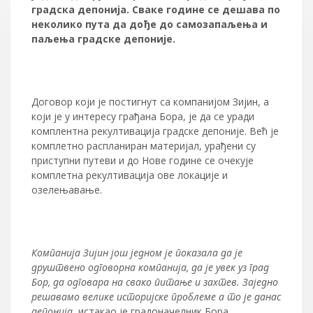
градска депонија. Сваке године се дешава по
неколико пута да дође до самозапаљења и
паљења градске депоније.
Договор који је постигнут са компанијом Зијин, а
који је у интересу грађана Бора, је да се уради
комплентна рекултивација градске депоније. Већ је
комплетно распланиран материјал, урађени су
приступни путеви и до Нове године се очекује
комплетна рекултивација ове локације и
озелењавање.
Компанија Зијин још једном је показала да је
друштвено одговорна компанија, да је увек уз град
Бор, да одговара на свако питање и захтев. Заједно
решавамо велике историјске проблеме а то је данас
депонија
, истакао је градоначелник Бора