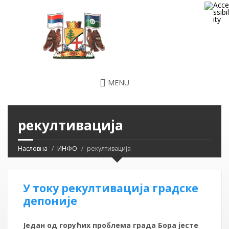
MENU
рекултивација
Насловна
ИНФО
рекултивација
У току рекултивација градске
депоније
Један од горућих проблема града Бора јесте