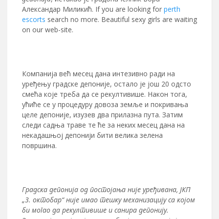
Александар Миликић.
If you are looking for
perth
escorts
search no more. Beautiful sexy girls are waiting
on our web-site
.
Компанија већ месец дана интезивно ради на
уређењу градске депоније, остало је још 20 одсто
смећа које треба да се рекултивише. Након тога,
ућиће се у процедуру довоза земље и покривања
целе депоније, изузев два прилазна пута. Затим
следи садња траве те ће за неких месец дана на
некадашњој депонији бити велика зелена
површина.
Градска депонија од постојања није уређивана, ЈКП
„3. октобар“ није имао тешку механизацију са којом
би могао да рекултивише и санира депонију.