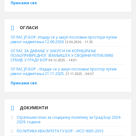
Прикажи све
ОГЛАСИ
ОГЛАС ЈП БОР- Издају се у закуп пословни простори путем
јавног надметања 12.06.2026
12.06.2026. - 11:35
ОГЛАС ЗА ДАВАЊЕ У ЗАКУП И НА КОРИШЋЕЊЕ
ПОЉОПРИВРЕДНОГ ЗЕМЉИШТА У СВОЈИНИ РЕПУБЛИКЕ
СРБИЈЕ У ГРАДУ БОР
04.12.2025. - 14:01
ОГЛАС ЈП БОР – Издаје се у закуп пословни простор путем
јавног надметања 21.11.2025.
21.11.2025. - 06:57
Прикажи све
ДОКУМЕНТИ
Стратешки план за социјалну политику за Град Бор 2024-
2029. године
ПОЛИТИКА КВАЛИТЕТА ГУ БОР – ИСО 9001:2015