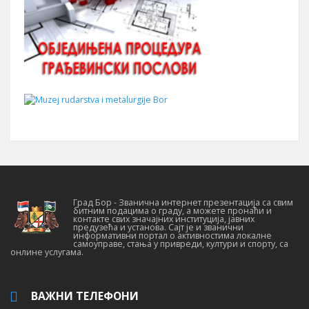
Град Бор - Званична интернет презентација са свим
битним подацима о граду, а можете пронаћи и
контакте свих значајних институција, јавних
предузећа и установа. Сајт је и званични
информативни портал о активностима локалне
самоуправе, стања у привреди, култури и спорту, са
онлине услугама.
ВАЖНИ ТЕЛЕФОНИ