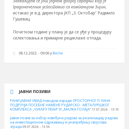
Захваљујем се још једном доброј сарадњи коју је
градоначелник успоставио са компанијом Зијин
,
истакао је в.д. директора ЈКП „3. Октобар“ Радмило
Гушевац.
Почетком године у плану је да се уђе у процедуру
селектовања и примарне рециклаже отпада.
08.12.2022. - 09:06
у
Вести
ЈАВНИ ПОЗИВИ
РАНИ ЈАВНИ УВИД поводом израде ПРОСТОРНОГ П ЛАНА
ПОДРУЧЈА ПОСЕБНЕ НАМЕНЕ РУДАРСКО - МЕТАЛУРШКОГ
КОМПЛЕКСА „ЧУКАРУ ПЕКИ” И „МАЛКА ГОЛАЈА”
17.07.2026. - 13:19
Јавни позив за избор извођача радова за реализацију радова
на инвестиционом одржавању и унапређењу својстава
зграда
09.07.2026. - 13:36