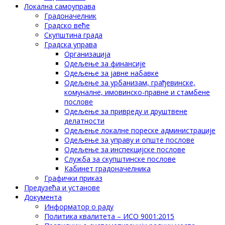
Локална самоуправа
Градоначелник
Градско веће
Скупштина града
Градска управа
Организација
Одељење за финансије
Одељење за јавне набавке
Одељење за урбанизам, грађевинске,
комуналне, имовинско-правне и стамбене
послове
Одељење за привреду и друштвене
делатности
Одељење локалне пореске администрације
Одељење за управу и опште послове
Одељење за инспекцијске послове
Служба за скупштинске послове
Кабинет градоначелника
Графички приказ
Предузећа и установе
Документа
Информатор о раду
Политика квалитета – ИСО 9001:2015