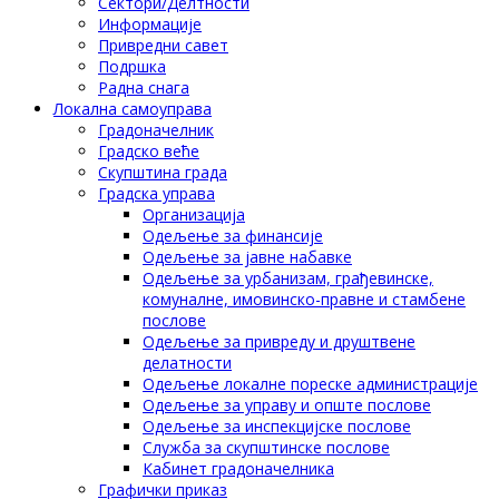
Сектори/Делтности
Информације
Привредни савет
Подршка
Радна снага
Локална самоуправа
Градоначелник
Градско веће
Скупштина града
Градска управа
Организација
Одељење за финансије
Одељење за јавне набавке
Одељење за урбанизам, грађевинске,
комуналне, имовинско-правне и стамбене
послове
Одељење за привреду и друштвене
делатности
Одељење локалне пореске администрације
Одељење за управу и опште послове
Одељење за инспекцијске послове
Служба за скупштинске послове
Кабинет градоначелника
Графички приказ