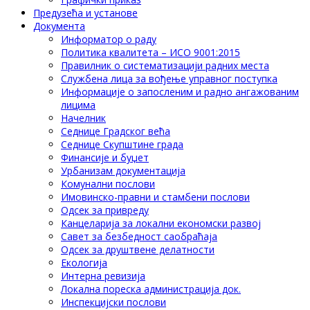
Предузећа и установе
Документа
Информатор о раду
Политика квалитета – ИСО 9001:2015
Правилник о систематизацији радних места
Службена лица за вођење управног поступка
Информације о запосленим и радно ангажованим
лицима
Начелник
Седнице Градског већа
Седнице Скупштине града
Финансије и буџет
Урбанизам документација
Комунални послови
Имовинско-правни и стамбени послови
Одсек за привреду
Канцеларија за локални економски развој
Савет за безбедност саобраћаја
Одсек за друштвене делатности
Eкологија
Интерна ревизија
Локална пореска администрација док.
Инспекцијски послови