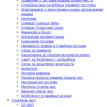
Правилник о систематизацији радних места
Службена лица за вођење управног поступка
Информације о запосленим и радно ангажованим
лицима
Начелник
Седнице Градског већа
Седнице Скупштине града
Финансије и буџет
Урбанизам документација
Комунални послови
Имовинско-правни и стамбени послови
Одсек за привреду
Канцеларија за локални економски развој
Савет за безбедност саобраћаја
Одсек за друштвене делатности
Eкологија
Интерна ревизија
Локална пореска администрација док.
Инспекцијски послови
Матична служба док.
Бирачки списак док.
Безбедност и здравље на раду
Службени лист
СЛ 2007