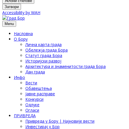
Уклони стилове
Затвори
Accessibility by WAH
Menu
Насловна
О Бору
Лична карта града
Обележја града Бора
Статут града Бора
Историјски развој
Архитектура и знаменитости града Бора
Дан града
Инфо
Вести
Обавештења
Јавне расправе
Конкурси
Одлуке
Огласи
ПРИВРЕДА
Привреда у Бору | Најновије вести
Инвестирај у Бор