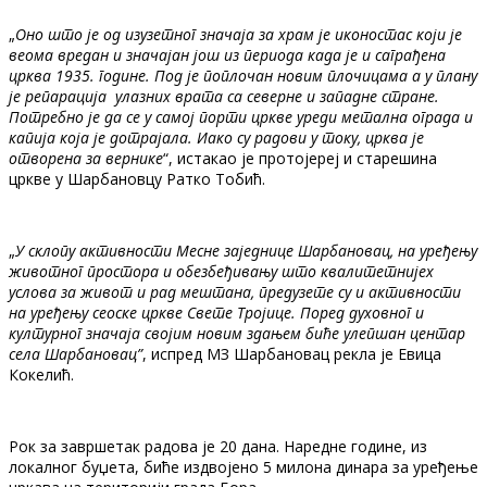
„
Оно што је од изузетног значаја за храм је иконостас који је
веома вредан и значајан још из периода када је и саграђена
црква 1935. године. Под је поплочан новим плочицама а у плану
је репарација улазних врата са северне и западне стране.
Потребно је да се у самој порти цркве уреди метална ограда и
капија која је дотрајала. Иако су радови у току, црква је
отворена за вернике
“, истакао је протојереј и старешина
цркве у Шарбановцу Ратко Тобић.
„
У склопу активности Месне заједнице Шарбановац, на уређењу
животног простора и обезбеђивању што квалитетнијех
услова за живот и рад мештана, предузете су и активности
на уређењу сеоске цркве Свете Тројице. Поред духовног и
културног значаја својим новим здањем биће улепшан центар
села Шарбановац”
, испред МЗ Шарбановац рекла је Евица
Кокелић.
Рок за завршетак радова је 20 дана. Наредне године, из
локалног буџета, биће издвојено 5 милона динара за уређење