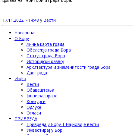
цркава на територији града Бора.
17.11.2022. - 14:48
у
Вести
Насловна
О Бору
Лична карта града
Обележја града Бора
Статут града Бора
Историјски развој
Архитектура и знаменитости града Бора
Дан града
Инфо
Вести
Обавештења
Јавне расправе
Конкурси
Одлуке
Огласи
ПРИВРЕДА
Привреда у Бору | Најновије вести
Инвестирај у Бор