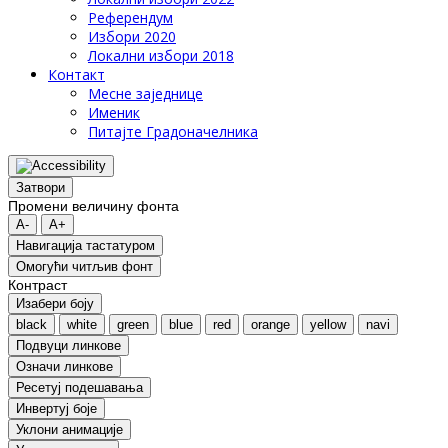
Референдум
Избори 2020
Локални избори 2018
Контакт
Месне заједнице
Именик
Питајте Градоначелника
Затвори
Промени величину фонта
A-
A+
Навигација тастатуром
Oмогући читљив фонт
Контраст
Изабери боју
black
white
green
blue
red
orange
yellow
navi
Подвуци линкове
Означи линкове
Ресетуј подешавања
Инвертуј боје
Уклони анимације