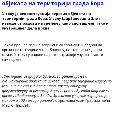
објеката на територији града Бора
У току је реконструкција верских објеката на
територији града Бора. У селу Шарбановац и Злот
изводе се радови на уређењу како спољашњег тако и
унутрашњег дела цркве.
Током прошле године завршени су спољашњи радови на
цркви Свете Тројице у Шарбановцу, постављени су нови
олуци. У току су радови на реконструкцији унутрашњости
саме цркве.
„
Ове године, из градског буџета, за финансирање и
суфинансирање пројеката цркава и верских заједница издвојено
је милион и 200 хиљада динара. Уредну конкурсну
документацију за реконструкцију верских објеката поднеле су
цркве у Шарбановцу и Злоту. За њихово уређење издвојено је
милион и 150 хиљада динара”
, објашњава члан Градског већа
Марко Николић.