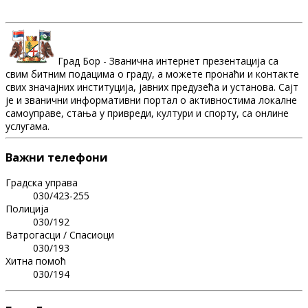
Град Бор - Званична интернет презентација са
свим битним подацима о граду, а можете пронаћи и контакте
свих значајних институција, јавних предузећа и установа. Сајт
је и званични информативни портал о активностима локалне
самоуправе, стања у привреди, култури и спорту, са онлине
услугама.
Важни телефони
Градска управа
030/423-255
Полиција
030/192
Ватрогасци / Спасиоци
030/193
Хитна помоћ
030/194