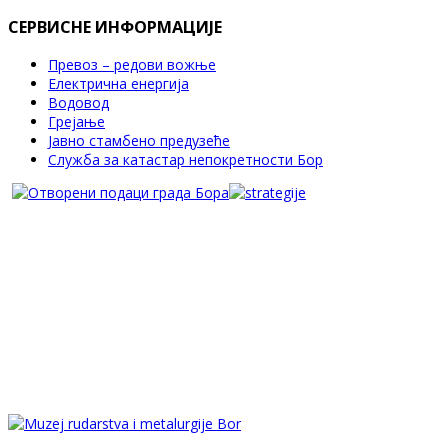
СЕРВИСНЕ ИНФОРМАЦИЈЕ
Превоз – редови вожње
Електрична енергија
Водовод
Грејање
Јавно стамбено предузеће
Служба за катастар непокретности Бор