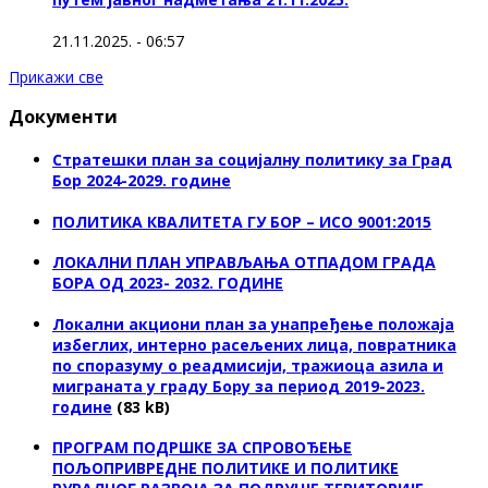
21.11.2025. - 06:57
Прикажи све
Документи
Стратешки план за социјалну политику за Град
Бор 2024-2029. године
ПОЛИТИКА КВАЛИТЕТА ГУ БОР – ИСО 9001:2015
ЛОКАЛНИ ПЛАН УПРАВЉАЊА ОТПАДОМ ГРАДА
БОРА ОД 2023- 2032. ГОДИНЕ
Локални акциони план за унапређење положаја
избеглих, интерно расељених лица, повратника
по споразуму о реадмисији, тражиоца азила и
миграната у граду Бору за период 2019-2023.
године
(83 kB)
ПРОГРАМ ПОДРШКЕ ЗА СПРОВОЂЕЊЕ
ПОЉОПРИВРЕДНЕ ПОЛИТИКЕ И ПОЛИТИКЕ