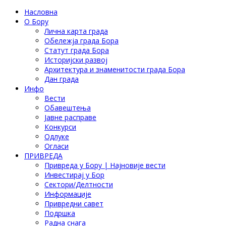
Насловна
О Бору
Лична карта града
Обележја града Бора
Статут града Бора
Историјски развој
Архитектура и знаменитости града Бора
Дан града
Инфо
Вести
Обавештења
Јавне расправе
Конкурси
Одлуке
Огласи
ПРИВРЕДА
Привреда у Бору | Најновије вести
Инвестирај у Бор
Сектори/Делтности
Информације
Привредни савет
Подршка
Радна снага