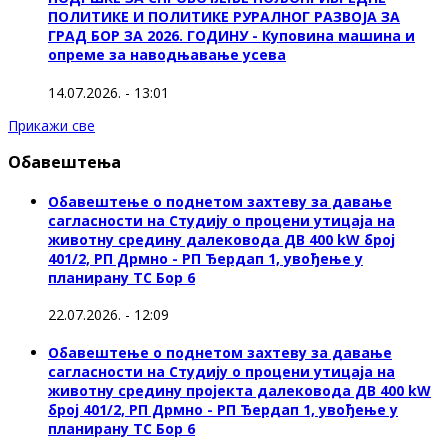
ПОЛИТИКЕ И ПОЛИТИКЕ РУРАЛНОГ РАЗВОЈА ЗА
ГРАД БОР ЗА 2026. ГОДИНУ - Куповина машина и
опреме за наводњавање усева
14.07.2026. - 13:01
Прикажи све
Обавештења
Обавештење о поднетом захтеву за давање
сагласности на Студију о процени утицаја на
животну средину далековода ДВ 400 kW број
401/2, РП Дрмно - РП Ђердап 1, увођење у
планирану ТС Бор 6
22.07.2026. - 12:09
Обавештење о поднетом захтеву за давање
сагласности на Студију о процени утицаја на
животну средину пројекта далековода ДВ 400 kW
број 401/2, РП Дрмно - РП Ђердап 1, увођење у
планирану ТС Бор 6