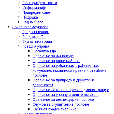
Сектори/Делтности
Информације
Привредни савет
Подршка
Радна снага
Локална самоуправа
Градоначелник
Градско веће
Скупштина града
Градска управа
Организација
Одељење за финансије
Одељење за јавне набавке
Одељење за урбанизам, грађевинске,
комуналне, имовинско-правне и стамбене
послове
Одељење за привреду и друштвене
делатности
Одељење локалне пореске администрације
Одељење за управу и опште послове
Одељење за инспекцијске послове
Служба за скупштинске послове
Кабинет градоначелника
Графички приказ