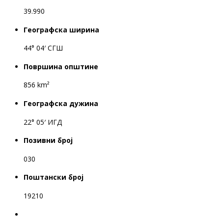
39.990
Географска ширина
44° 04′ СГШ
Површина општине
856 km²
Географска дужина
22° 05′ ИГД
Позивни број
030
Поштански број
19210