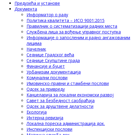
Предузећа и установе
Документа
Информатор о раду
Политика квалитета – ИСО 9001:2015
Правилник о систематизацији радних места
Службена лица за вођење управног поступка
Информације о запосленим и радно ангажованим
лицима
Начелник
Седнице Градског већа
Седнице Скупштине града
Финансије и буџет
Урбанизам документација
Комунални послови
Имовинско-правни и стамбени послови
Одсек за привреду
Канцеларија за локални економски развој
Савет за безбедност саобраћаја
Одсек за друштвене делатности
Eкологија
Интерна ревизија
Локална пореска администрација док.
Инспекцијски послови
Матична служба док.