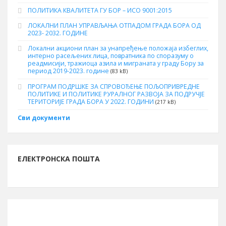
ПОЛИТИКА КВАЛИТЕТА ГУ БОР – ИСО 9001:2015
ЛОКАЛНИ ПЛАН УПРАВЉАЊА ОТПАДОМ ГРАДА БОРА ОД
2023- 2032. ГОДИНЕ
Локални акциони план за унапређење положаја избеглих,
интерно расељених лица, повратника по споразуму о
реадмисији, тражиоца азила и миграната у граду Бору за
период 2019-2023. године
(83 kB)
ПРОГРАМ ПОДРШКЕ ЗА СПРОВОЂЕЊЕ ПОЉОПРИВРЕДНЕ
ПОЛИТИКЕ И ПОЛИТИКЕ РУРАЛНОГ РАЗВОЈА ЗА ПОДРУЧЈЕ
ТЕРИТОРИЈЕ ГРАДА БОРА У 2022. ГОДИНИ
(217 kB)
Сви документи
ЕЛЕКТРОНСКА ПОШТА
ИНФОРМАЦИЈЕ О БОРУ