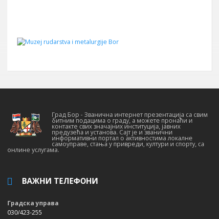
Град Бор - Званична интернет презентација са свим
битним подацима о граду, а можете пронаћи и
контакте свих значајних институција, јавних
предузећа и установа. Сајт је и званични
информативни портал о активностима локалне
самоуправе, стања у привреди, култури и спорту, са
онлине услугама.
ВАЖНИ ТЕЛЕФОНИ
Градска управа
030/423-255