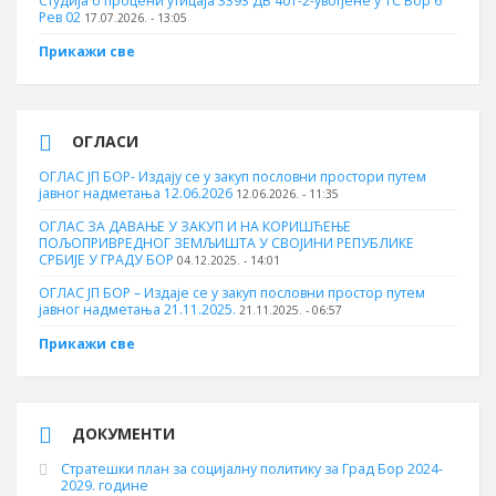
Студија о процени утицаја 3393 ДВ 401-2-увођене у ТС Бор 6
Рев 02
17.07.2026. - 13:05
Прикажи све
ОГЛАСИ
ОГЛАС ЈП БОР- Издају се у закуп пословни простори путем
јавног надметања 12.06.2026
12.06.2026. - 11:35
ОГЛАС ЗА ДАВАЊЕ У ЗАКУП И НА КОРИШЋЕЊЕ
ПОЉОПРИВРЕДНОГ ЗЕМЉИШТА У СВОЈИНИ РЕПУБЛИКЕ
СРБИЈЕ У ГРАДУ БОР
04.12.2025. - 14:01
ОГЛАС ЈП БОР – Издаје се у закуп пословни простор путем
јавног надметања 21.11.2025.
21.11.2025. - 06:57
Прикажи све
ДОКУМЕНТИ
Стратешки план за социјалну политику за Град Бор 2024-
2029. године