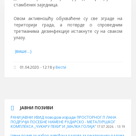
стамбених заједница.
Овом активношћу обухваћене су све зграде на
територији града, а потврде о спроведним
третманима дезинфекције истакнуте су на сваком
улазу.
(више…)
01.04.2020. - 12:18
у
Вести
ЈАВНИ ПОЗИВИ
РАНИ ЈАВНИ УВИД поводом израде ПРОСТОРНОГ П ЛАНА
ПОДРУЧЈА ПОСЕБНЕ НАМЕНЕ РУДАРСКО - МЕТАЛУРШКОГ
КОМПЛЕКСА „ЧУКАРУ ПЕКИ” И „МАЛКА ГОЛАЈА”
17.07.2026. - 13:19
Јавни позив за избор извођача радова за реализацију радова