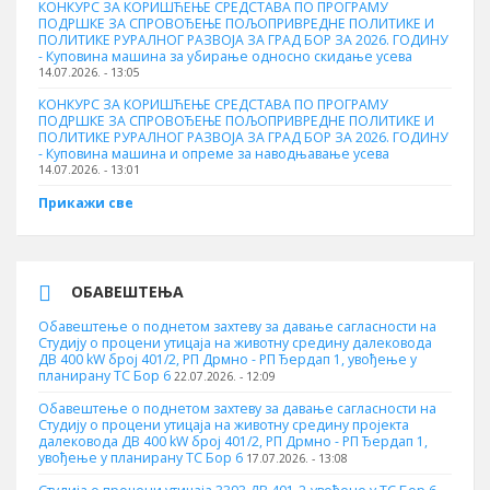
КОНКУРС ЗА КОРИШЋЕЊЕ СРЕДСТАВА ПО ПРОГРАМУ
ПОДРШКЕ ЗА СПРОВОЂЕЊЕ ПОЉОПРИВРЕДНЕ ПОЛИТИКЕ И
ПОЛИТИКЕ РУРАЛНОГ РАЗВОЈА ЗА ГРАД БОР ЗА 2026. ГОДИНУ
- Куповинa машина за убирање односно скидање усева
14.07.2026. - 13:05
КОНКУРС ЗА КОРИШЋЕЊЕ СРЕДСТАВА ПО ПРОГРАМУ
ПОДРШКЕ ЗА СПРОВОЂЕЊЕ ПОЉОПРИВРЕДНЕ ПОЛИТИКЕ И
ПОЛИТИКЕ РУРАЛНОГ РАЗВОЈА ЗА ГРАД БОР ЗА 2026. ГОДИНУ
- Куповина машина и опреме за наводњавање усева
14.07.2026. - 13:01
Прикажи све
ОБАВЕШТЕЊА
Обавештење о поднетом захтеву за давање сагласности на
Студију о процени утицаја на животну средину далековода
ДВ 400 kW број 401/2, РП Дрмно - РП Ђердап 1, увођење у
планирану ТС Бор 6
22.07.2026. - 12:09
Обавештење о поднетом захтеву за давање сагласности на
Студију о процени утицаја на животну средину пројекта
далековода ДВ 400 kW број 401/2, РП Дрмно - РП Ђердап 1,
увођење у планирану ТС Бор 6
17.07.2026. - 13:08