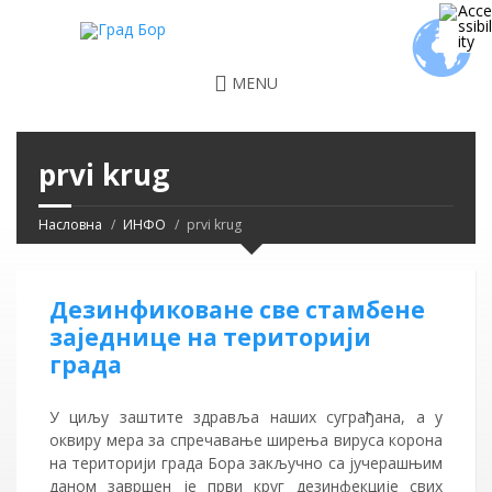
MENU
prvi krug
Насловна
ИНФО
prvi krug
Дезинфиковане све стамбене
заједнице на територији
града
У циљу заштите здравља наших суграђана, а у
оквиру мера за спречавање ширења вируса корона
на територији града Бора закључно са јучерашњим
даном завршен је први круг дезинфекције свих