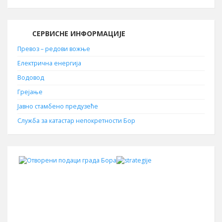
СЕРВИСНЕ ИНФОРМАЦИЈЕ
Превоз – редови вожње
Електрична енергија
Водовод
Грејање
Јавно стамбено предузеће
Служба за катастар непокретности Бор