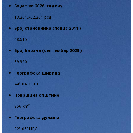
Буџет за 2026. годину
13.261.762.261 рсд
Број становника (попис 2011.)
48.615
Број бирача (септембар 2023.)
39.990
Географска ширина
44° 04′ СГШ
Површина општине
856 km²
Географска дужина
22° 05′ ИГД