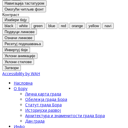
Навигација тастатуром
Oмогући читљив фонт
Контраст
Изабери боју
black
white
green
blue
red
orange
yellow
navi
Подвуци линкове
Означи линкове
Ресетуј подешавања
Инвертуј боје
Уклони анимације
Уклони стилове
Затвори
Accessibility by WAH
Насловна
О Бору
Лична карта града
Обележја града Бора
Статут града Бора
Историјски развој
Архитектура и знаменитости града Бора
Дан града
Инфо