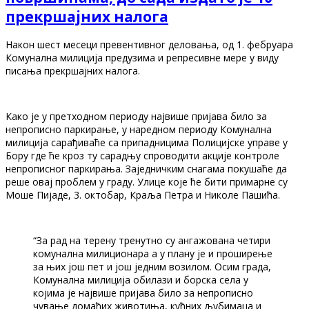
прекршајних налога
Након шест месеци превентивног деловања, од 1. фебруара
Комунална милиција предузима и репресивне мере у виду
писања прекршајних налога.
Како је у претходном периоду највише пријава било за
непрописно паркирање, у наредном периоду Комунална
милиција сарађиваће са припадницима Полицијске управе у
Бору где ће кроз ту сарадњу спроводити акције контроле
непрописног паркирања. Заједничким снагама покушаће да
реше овај проблем у граду. Улице које ће бити примарне су
Моше Пијаде, 3. октобар, Краља Петра и Николе Пашића.
“За рад на терену тренутно су ангажована четири
комунална милиционара а у плану је и проширење
за њих још пет и још једним возилом. Осим града,
Комунална милиција обилази и борска села у
којима је највише пријава било за непрописно
чување домаћих животиња, кућних љубимаца и