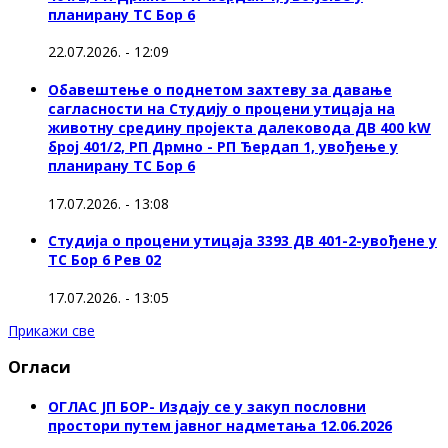
планирану ТС Бор 6
22.07.2026. - 12:09
Обавештење о поднетом захтеву за давање
сагласности на Студију о процени утицаја на
животну средину пројекта далековода ДВ 400 kW
број 401/2, РП Дрмно - РП Ђердап 1, увођење у
планирану ТС Бор 6
17.07.2026. - 13:08
Студија о процени утицаја 3393 ДВ 401-2-увођене у
ТС Бор 6 Рев 02
17.07.2026. - 13:05
Прикажи све
Огласи
ОГЛАС ЈП БОР- Издају се у закуп пословни
простори путем јавног надметања 12.06.2026