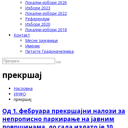
Локални избори 2026
Избори 2023
Локални избори 2022
Референдум
Избори 2020
Локални избори 2018
Контакт
Месне заједнице
Именик
Питајте Градоначелника
прекршај
Насловна
ИНФО
прекршај
Од 1. фебруара прекршајни налози за
непрописно паркирање на јавним
површинама, до сада издато је 10