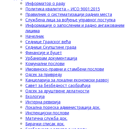
Информатор о раду
Политика квалитета – ИСО 9001:2015
Правилник о систематизацији радних места
Службена лица за вођење управног поступка
Информације о запосленим и радно ангажованим
лицима
Начелник
Седнице Градског већа
Седнице Скупштине града
Финансије и буџет
Урбанизам документација
Комунални послови
Имовинско-правни и стамбени послови
Одсек за привреду
Канцеларија за локални економски развој
Савет за безбедност саобраћаја
Одсек за друштвене делатности
Eкологија
Интерна ревизија
Локална пореска администрација док.
Инспекцијски послови
Матична служба док.
Бирачки списак док.