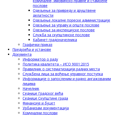
комуналне, имовинско-правне и стамбене
послове
Одељење за привреду и друштвене
делатности
Одељење локалне пореске администрације
Одељење за управу и опште послове
Одељење за инспекцијске послове
Служба за скупштинске послове
Кабинет градоначелника
Графички приказ
Предузећа и установе
Документа
Информатор о раду
Политика квалитета – ИСО 9001:2015
Правилник о систематизацији радних места
Службена лица за вођење управног поступка
Информације о запосленим и радно ангажованим
лицима
Начелник
Седнице Градског већа
Седнице Скупштине града
Финансије и буџет
Урбанизам документација
Комунални послови