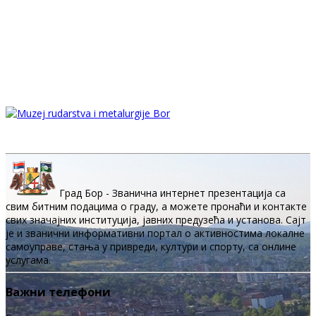
Град Бор - Званична интернет презентација са
свим битним подацима о граду, а можете пронаћи и контакте
свих значајних институција, јавних предузећа и установа. Сајт
је и званични информативни портал о активностима локалне
самоуправе, стања у привреди, култури и спорту, са онлине
услугама.
Важни телефони