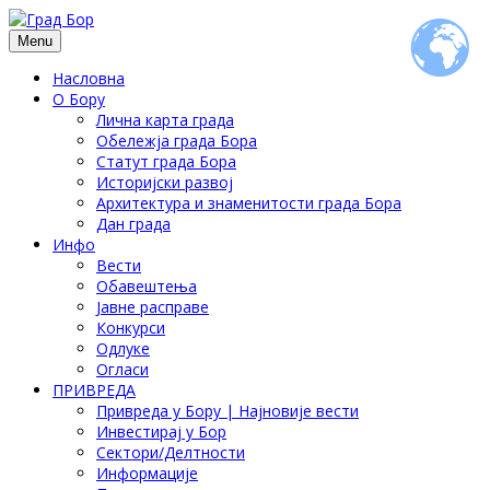
Menu
Насловна
О Бору
Лична карта града
Обележја града Бора
Статут града Бора
Историјски развој
Архитектура и знаменитости града Бора
Дан града
Инфо
Вести
Обавештења
Јавне расправе
Конкурси
Одлуке
Огласи
ПРИВРЕДА
Привреда у Бору | Најновије вести
Инвестирај у Бор
Сектори/Делтности
Информације