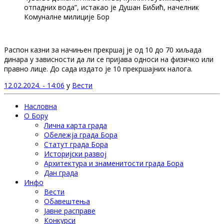
отпадних вода”, истакао је Душан Бибић, начелник
Комуналне милиције Бор
Распон казни за начињен прекршај је од 10 до 70 хиљада
динара у зависности да ли се пријава односи на физичко или
правно лице. До сада издато је 10 прекршајних налога.
12.02.2024. - 14:06
у
Вести
Насловна
О Бору
Лична карта града
Обележја града Бора
Статут града Бора
Историјски развој
Архитектура и знаменитости града Бора
Дан града
Инфо
Вести
Обавештења
Јавне расправе
Конкурси