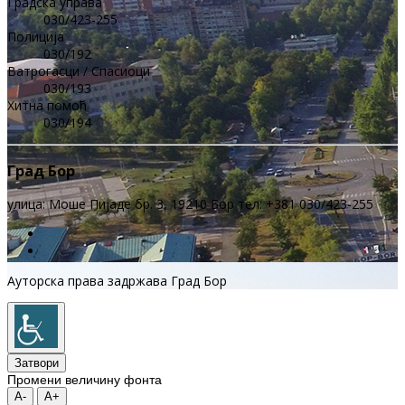
Градска управа
030/423-255
Полиција
030/192
Ватрогасци / Спасиоци
030/193
Хитна помоћ
030/194
Град Бор
улица: Моше Пијаде бр. 3, 19210 Бор тел: +381 030/423-255
Ауторска права задржава Град Бор
Затвори
Промени величину фонта
A-
A+