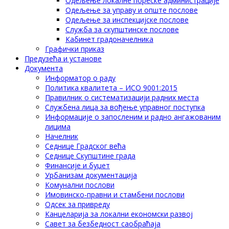
Одељење локалне пореске администрације
Одељење за управу и опште послове
Одељење за инспекцијске послове
Служба за скупштинске послове
Кабинет градоначелника
Графички приказ
Предузећа и установе
Документа
Информатор о раду
Политика квалитета – ИСО 9001:2015
Правилник о систематизацији радних места
Службена лица за вођење управног поступка
Информације о запосленим и радно ангажованим
лицима
Начелник
Седнице Градског већа
Седнице Скупштине града
Финансије и буџет
Урбанизам документација
Комунални послови
Имовинско-правни и стамбени послови
Одсек за привреду
Канцеларија за локални економски развој
Савет за безбедност саобраћаја