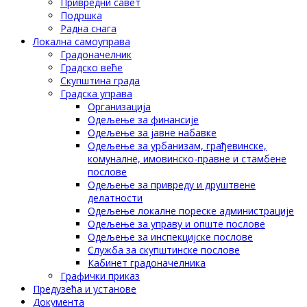
Привредни савет
Подршка
Радна снага
Локална самоуправа
Градоначелник
Градско веће
Скупштина града
Градска управа
Организација
Одељење за финансије
Одељење за јавне набавке
Одељење за урбанизам, грађевинске,
комуналне, имовинско-правне и стамбене
послове
Одељење за привреду и друштвене
делатности
Одељење локалне пореске администрације
Одељење за управу и опште послове
Одељење за инспекцијске послове
Служба за скупштинске послове
Кабинет градоначелника
Графички приказ
Предузећа и установе
Документа