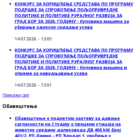
КОНКУРС ЗА КОРИШЋЕЊЕ СРЕДСТАВА ПО ПРОГРАМУ
ПОДРШКЕ ЗА СПРОВОЂЕЊЕ ПОЉОПРИВРЕДНЕ
ПОЛИТИКЕ И ПОЛИТИКЕ РУРАЛНОГ РАЗВОЈА ЗА
ГРАД БОР ЗА 2026. ГОДИНУ - Куповинa машина за
убирање односно скидање усева
14.07.2026. - 13:05
КОНКУРС ЗА КОРИШЋЕЊЕ СРЕДСТАВА ПО ПРОГРАМУ
ПОДРШКЕ ЗА СПРОВОЂЕЊЕ ПОЉОПРИВРЕДНЕ
ПОЛИТИКЕ И ПОЛИТИКЕ РУРАЛНОГ РАЗВОЈА ЗА
ГРАД БОР ЗА 2026. ГОДИНУ - Куповина машина и
опреме за наводњавање усева
14.07.2026. - 13:01
Прикажи све
Обавештења
Обавештење о поднетом захтеву за давање
сагласности на Студију о процени утицаја на
животну средину далековода ДВ 400 kW број
401/2, РП Дрмно - РП Ђердап 1, увођење у