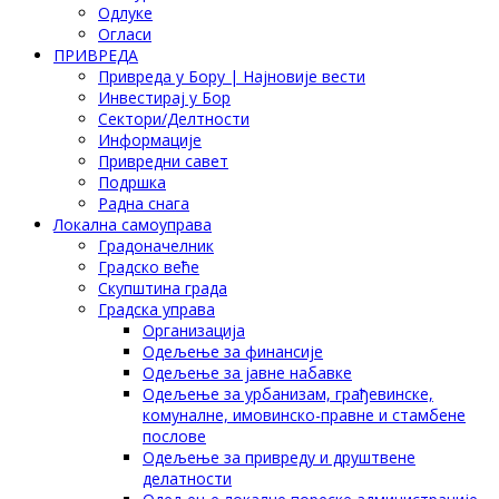
Одлуке
Огласи
ПРИВРЕДА
Привреда у Бору | Најновије вести
Инвестирај у Бор
Сектори/Делтности
Информације
Привредни савет
Подршка
Радна снага
Локална самоуправа
Градоначелник
Градско веће
Скупштина града
Градска управа
Организација
Одељење за финансије
Одељење за јавне набавке
Одељење за урбанизам, грађевинске,
комуналне, имовинско-правне и стамбене
послове
Одељење за привреду и друштвене
делатности