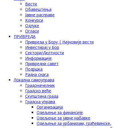
Вести
Обавештења
Јавне расправе
Конкурси
Одлуке
Огласи
ПРИВРЕДА
Привреда у Бору | Најновије вести
Инвестирај у Бор
Сектори/Делтности
Информације
Привредни савет
Подршка
Радна снага
Локална самоуправа
Градоначелник
Градско веће
Скупштина града
Градска управа
Организација
Одељење за финансије
Одељење за јавне набавке
Одељење за урбанизам, грађевинске,