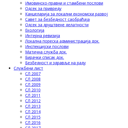
Имовинско-правни и стамбени послови
Одсек за привреду
Канцеларија за локални економски развој
Савет за безбедност саобраћаја
Одсек за друштвене делатности
Eкологија
Интерна ревизија
Локална пореска администрација док.
Инспекцијски послови
Матична служба док.
Бирачки списак док.
Безбедност и здравље на раду
Службени лист
СЛ 2007
СЛ 2008
СЛ 2009
СЛ 2010
СЛ 2011
СЛ 2012
СЛ 2013
СЛ 2014
СЛ 2015
СЛ 2016
СЛ 2017