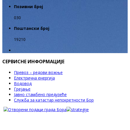
Позивни број
030
Поштански број
19210
СЕРВИСНЕ ИНФОРМАЦИЈЕ
Превоз – редови вожње
Електрична енергија
Водовод
Грејање
Јавно стамбено предузеће
Служба за катастар непокретности Бор