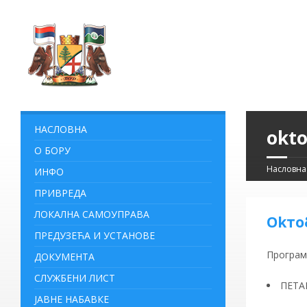
НАСЛОВНА
okto
О БОРУ
Насловна
ИНФО
ПРИВРЕДА
ЛОКАЛНА САМОУПРАВА
Okто
ПРЕДУЗЕЋА И УСТАНОВЕ
Програм
ДОКУМЕНТА
СЛУЖБЕНИ ЛИСТ
ПЕТА
ЈАВНЕ НАБАВКЕ