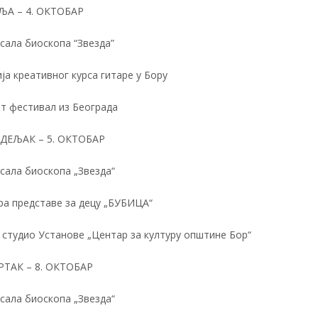
ЉА – 4. ОКТОБАР
 сала биоскопа “Звезда”
а креативног курса гитаре у Бору
рт фестивал из Београда
ДЕЉАК – 5. ОКТОБАР
 сала биоскопа „Звезда“
ра представе за децу „БУБИЦА“
 студио Установе „Центар за културу општине Бор“
РТАК – 8. ОКТОБАР
 сала биоскопа „Звезда“