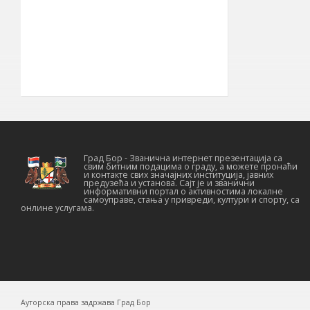
22° 05′ ИГД
Географска
дужина
030
Позивни број
19210
Поштански број
Град Бор - Званична интернет презентација са
свим битним подацима о граду, а можете пронаћи
и контакте свих значајних институција, јавних
предузећа и установа. Сајт је и званични
информативни портал о активностима локалне
самоуправе, стања у привреди, култури и спорту, са
онлине услугама.
Ауторска права задржава Град Бор