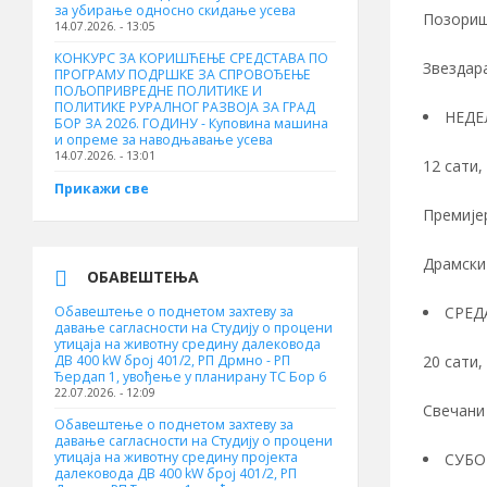
за убирање односно скидање усева
Позориш
14.07.2026. - 13:05
КОНКУРС ЗА КОРИШЋЕЊЕ СРЕДСТАВА ПО
Звездар
ПРОГРАМУ ПОДРШКЕ ЗА СПРОВОЂЕЊЕ
ПОЉОПРИВРЕДНЕ ПОЛИТИКЕ И
ПОЛИТИКЕ РУРАЛНОГ РАЗВОЈА ЗА ГРАД
НЕДЕ
БОР ЗА 2026. ГОДИНУ - Куповина машина
и опреме за наводњавање усева
14.07.2026. - 13:01
12 сати,
Прикажи све
Премије
Драмски
ОБАВЕШТЕЊА
Обавештење о поднетом захтеву за
СРЕД
давање сагласности на Студију о процени
утицаја на животну средину далековода
ДВ 400 kW број 401/2, РП Дрмно - РП
20 сати,
Ђердап 1, увођење у планирану ТС Бор 6
22.07.2026. - 12:09
Свечани
Обавештење о поднетом захтеву за
давање сагласности на Студију о процени
утицаја на животну средину пројекта
СУБО
далековода ДВ 400 kW број 401/2, РП