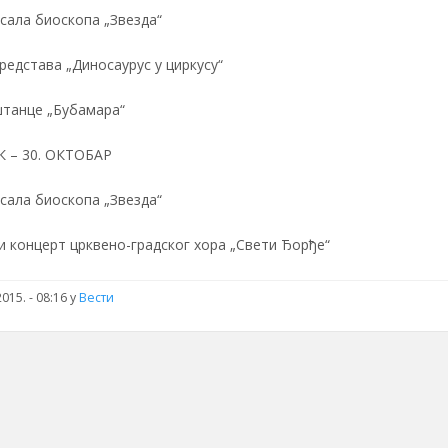
 сала биоскопа „Звезда“
редстава „Диносаурус у циркусу“
танце „Бубамара“
К – 30. ОКТОБАР
 сала биоскопа „Звезда“
 концерт црквено-градског хора „Свети Ђорђе“
015. - 08:16
у
Вести