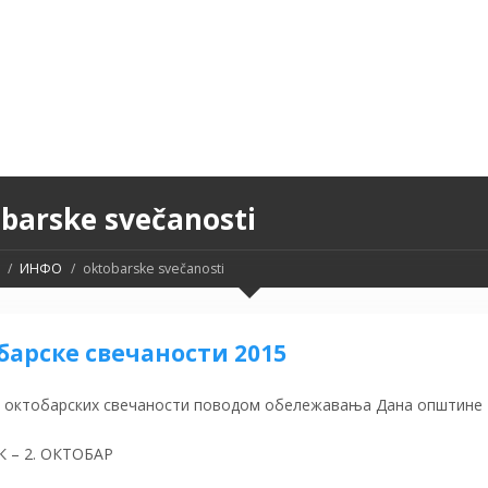
barske svečanosti
ИНФО
oktobarske svečanosti
барске свечаности 2015
 октобарских свечаности поводом обележавања Дана општине
К – 2. ОКТОБАР