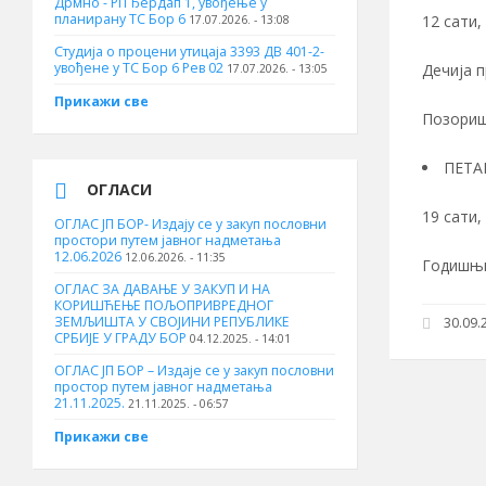
Дрмно - РП Ђердап 1, увођење у
планирану ТС Бор 6
12 сати,
17.07.2026. - 13:08
Студија о процени утицаја 3393 ДВ 401-2-
увођене у ТС Бор 6 Рев 02
Дечија п
17.07.2026. - 13:05
Прикажи све
Позориш
ПЕТА
ОГЛАСИ
19 сати,
ОГЛАС ЈП БОР- Издају се у закуп пословни
простори путем јавног надметања
12.06.2026
12.06.2026. - 11:35
Годишњи
ОГЛАС ЗА ДАВАЊЕ У ЗАКУП И НА
КОРИШЋЕЊЕ ПОЉОПРИВРЕДНОГ
ЗЕМЉИШТА У СВОЈИНИ РЕПУБЛИКЕ
30.09.2
СРБИЈЕ У ГРАДУ БОР
04.12.2025. - 14:01
ОГЛАС ЈП БОР – Издаје се у закуп пословни
простор путем јавног надметања
21.11.2025.
21.11.2025. - 06:57
Прикажи све