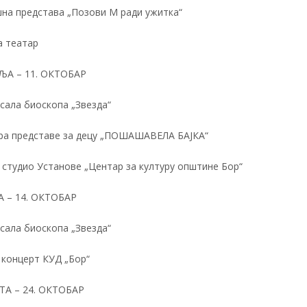
на представа „Позови М ради ужитка“
а театар
ЉА – 11. ОКТОБАР
 сала биоскопа „Звезда“
ра представе за децу „ПОШАШАВЕЛА БАЈКА“
 студио Установе „Центар за културу општине Бор“
А – 14. ОКТОБАР
 сала биоскопа „Звезда“
 концерт КУД „Бор“
ТА – 24. ОКТОБАР