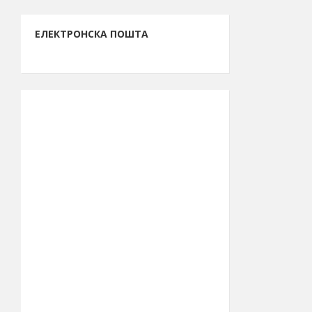
ЕЛЕКТРОНСКА ПОШТА
ИНФОРМАЦИЈЕ О БОРУ
13.261.762.261
Буџет за 2026.
рсд
годину
48.615
Број становника
(попис 2011.)
39.990
Број бирача
(септембар
2023.)
44° 04′ СГШ
Географска
ширина
856 km²
Површина
општине