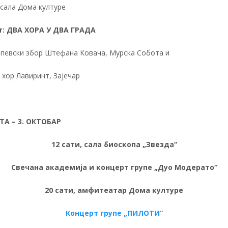
 сала Дома културе
т: ДВА ХОРА У ДВА ГРАДА
певски збор Штефана Ковача, Мурска Собота и
 хор Лавиринт, Зајечар
ТА – 3. ОКТОБАР
12 сати, сала биоскопа „Звезда“
Свечана академија и концерт групе „Дуо Модерато“
20 сати, амфитеатар Дома културе
Концерт групе „ПИЛОТИ“