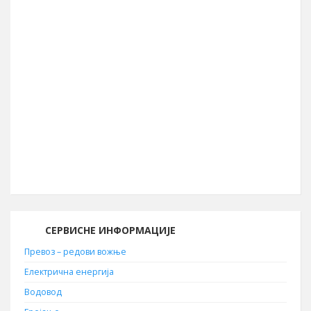
Географска ширина
44° 04′ СГШ
Површина општине
856 km²
Географска дужина
22° 05′ ИГД
Позивни број
030
Поштански број
19210
СЕРВИСНЕ ИНФОРМАЦИЈЕ
Превоз – редови вожње
Електрична енергија
Водовод