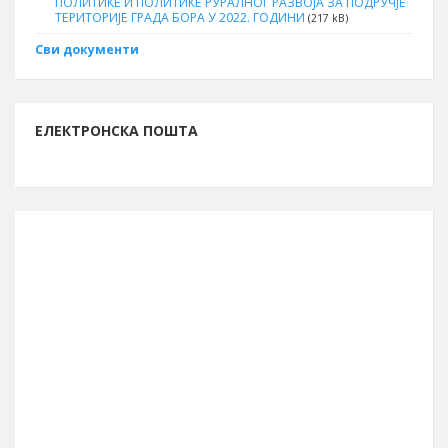
ПОЛИТИКЕ И ПОЛИТИКЕ РУРАЛНОГ РАЗВОЈА ЗА ПОДРУЧЈЕ
ТЕРИТОРИЈЕ ГРАДА БОРА У 2022. ГОДИНИ
(217 kB)
Сви документи
ЕЛЕКТРОНСКА ПОШТА
ИНФОРМАЦИЈЕ О БОРУ
Буџет за 2026. годину
13.261.762.261 рсд
Број становника (попис 2011.)
48.615
Број бирача (септембар 2023.)
39.990