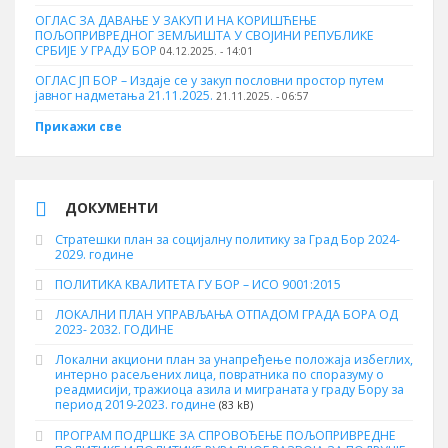
ОГЛАС ЗА ДАВАЊЕ У ЗАКУП И НА КОРИШЋЕЊЕ
ПОЉОПРИВРЕДНОГ ЗЕМЉИШТА У СВОЈИНИ РЕПУБЛИКЕ
СРБИЈЕ У ГРАДУ БОР
04.12.2025. - 14:01
ОГЛАС ЈП БОР – Издаје се у закуп пословни простор путем
јавног надметања 21.11.2025.
21.11.2025. - 06:57
Прикажи све
ДОКУМЕНТИ
Стратешки план за социјалну политику за Град Бор 2024-
2029. године
ПОЛИТИКА КВАЛИТЕТА ГУ БОР – ИСО 9001:2015
ЛОКАЛНИ ПЛАН УПРАВЉАЊА ОТПАДОМ ГРАДА БОРА ОД
2023- 2032. ГОДИНЕ
Локални акциони план за унапређење положаја избеглих,
интерно расељених лица, повратника по споразуму о
реадмисији, тражиоца азила и миграната у граду Бору за
период 2019-2023. године
(83 kB)
ПРОГРАМ ПОДРШКЕ ЗА СПРОВОЂЕЊЕ ПОЉОПРИВРЕДНЕ