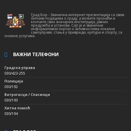
Град Бор - Званична интернет презентација са свим
битним подацима о граду, а можете пронаћи и
контакте свих значајних институција, јавних
предузећа и установа. Сајт је и званични
информативни портал о активностима локалне
самоуправе, стања у привреди, култури и спорту, са
онлине услугама.
ВАЖНИ ТЕЛЕФОНИ
Градска управа
030/423-255
Полиција
030/192
Ватрогасци / Спасиоци
030/193
Хитна помоћ
030/194