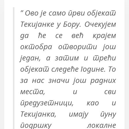
” Ово је само први објекат
Текијанке у Бору. Очекујем
да ће се већ крајем
октобра отворити још
један, а затим и трећи
објекат следеће године. То
за нас значи још радних
места, и сви
предузетници, као и
Текијанка, имају пуну
подршку локалне