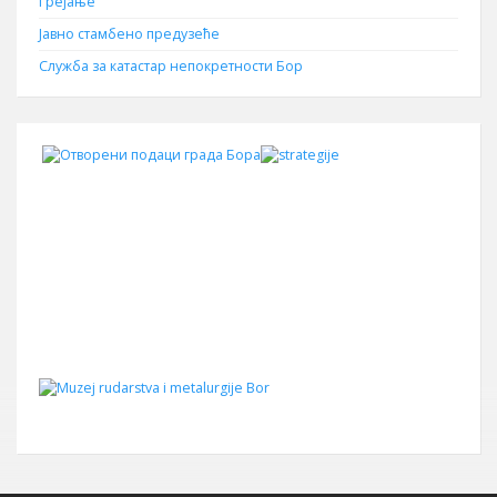
Грејање
Јавно стамбено предузеће
Служба за катастар непокретности Бор