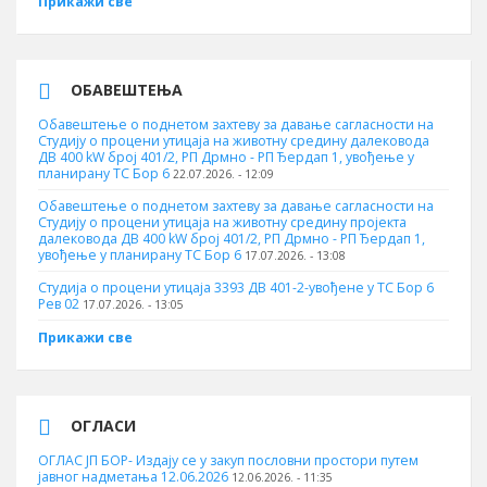
Прикажи све
ОБАВЕШТЕЊА
Обавештење о поднетом захтеву за давање сагласности на
Студију о процени утицаја на животну средину далековода
ДВ 400 kW број 401/2, РП Дрмно - РП Ђердап 1, увођење у
планирану ТС Бор 6
22.07.2026. - 12:09
Обавештење о поднетом захтеву за давање сагласности на
Студију о процени утицаја на животну средину пројекта
далековода ДВ 400 kW број 401/2, РП Дрмно - РП Ђердап 1,
увођење у планирану ТС Бор 6
17.07.2026. - 13:08
Студија о процени утицаја 3393 ДВ 401-2-увођене у ТС Бор 6
Рев 02
17.07.2026. - 13:05
Прикажи све
ОГЛАСИ
ОГЛАС ЈП БОР- Издају се у закуп пословни простори путем
јавног надметања 12.06.2026
12.06.2026. - 11:35