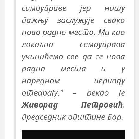
самоуправе јер нашу
пажњу заслужује свако
ново радно место. Ми као
локална самоуправа
учинићемо све да се нова
радна места и у
наредном периоду
отварају.” – рекао је
Живорад Петровић
,
председник општине Бор.