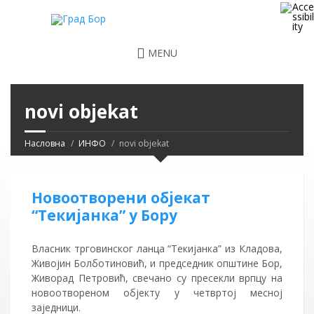
MENU
novi objekat
Насловна
ИНФО
novi objekat
Новоотворени објекат
“Текијанка” у Бору
Власник трговинског ланца “Текијанка” из Кладова,
Живојин Болботиновић, и председник општине Бор,
Живорад Петровић, свечано су пресекли врпцу на
новоотвореном објекту у четвртој месној
заједници.