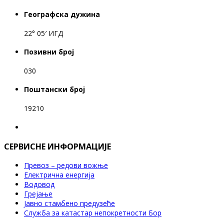
Географска дужина
22° 05′ ИГД
Позивни број
030
Поштански број
19210
СЕРВИСНЕ ИНФОРМАЦИЈЕ
Превоз – редови вожње
Електрична енергија
Водовод
Грејање
Јавно стамбено предузеће
Служба за катастар непокретности Бор