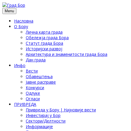
Menu
Насловна
О Бору
Лична карта града
Обележја града Бора
Статут града Бора
Историјски развој
Архитектура и знаменитости града Бора
Дан града
Инфо
Вести
Обавештења
Јавне расправе
Конкурси
Одлуке
Огласи
ПРИВРЕДА
Привреда у Бору | Најновије вести
Инвестирај у Бор
Сектори/Делтности
Информације