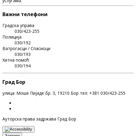
услугама.
Важни телефони
Градска управа
030/423-255
Полиција
030/192
Ватрогасци / Спасиоци
030/193
Хитна помоћ
030/194
Град Бор
улица: Моше Пијаде бр. 3, 19210 Бор тел: +381 030/423-255
Ауторска права задржава Град Бор
Затвори