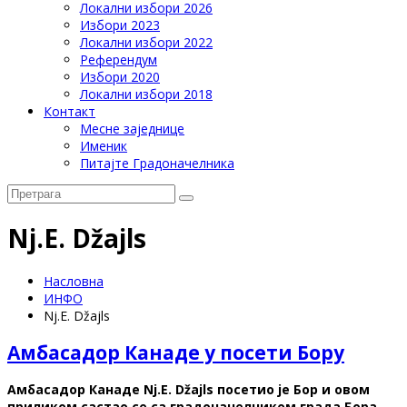
Локални избори 2026
Избори 2023
Локални избори 2022
Референдум
Избори 2020
Локални избори 2018
Контакт
Месне заједнице
Именик
Питајте Градоначелника
Nj.E. Džajls
Насловна
ИНФО
Nj.E. Džajls
Амбасадор Канаде у посети Бору
Амбасадор Канаде Nj.E. Džajls посетио је Бор и овом
приликом састао се са градоначелником града Бора