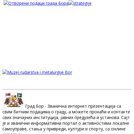
Град Бор - Званична интернет презентација са
свим битним подацима о граду, а можете пронаћи и контакте
свих значајних институција, јавних предузећа и установа. Сајт
је и званични информативни портал о активностима локалне
самоуправе, стања у привреди, култури и спорту, са онлине