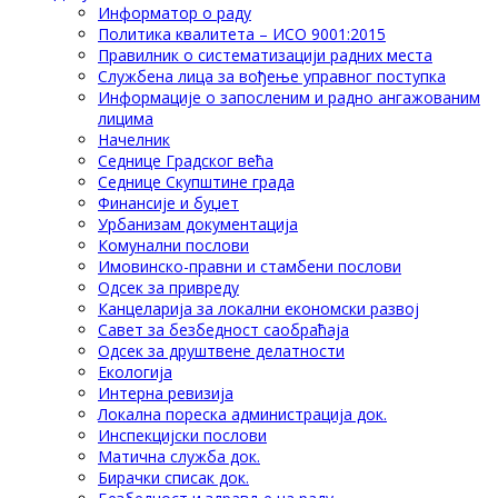
Информатор о раду
Политика квалитета – ИСО 9001:2015
Правилник о систематизацији радних места
Службена лица за вођење управног поступка
Информације о запосленим и радно ангажованим
лицима
Начелник
Седнице Градског већа
Седнице Скупштине града
Финансије и буџет
Урбанизам документација
Комунални послови
Имовинско-правни и стамбени послови
Одсек за привреду
Канцеларија за локални економски развој
Савет за безбедност саобраћаја
Одсек за друштвене делатности
Eкологија
Интерна ревизија
Локална пореска администрација док.
Инспекцијски послови
Матична служба док.
Бирачки списак док.