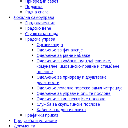
Привредни савет
Подршка
Радна снага
Локална самоуправа
Градоначелник
Градско веће
Скупштина града
Градска управа
Организација
Одељење за финансије
Одељење за јавне набавке
Одељење за урбанизам, грађевинске,
комуналне, имовинско-правне и стамбене
послове
Одељење за привреду и друштвене
делатности
Одељење локалне пореске администрације
Одељење за управу и опште послове
Одељење за инспекцијске послове
Служба за скупштинске послове
Кабинет градоначелника
Графички приказ
Предузећа и установе
Документа