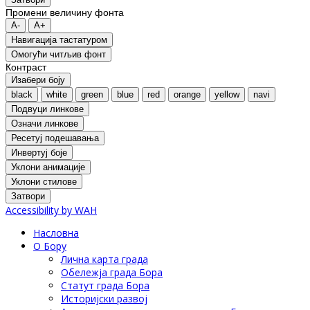
Промени величину фонта
A-
A+
Навигација тастатуром
Oмогући читљив фонт
Контраст
Изабери боју
black
white
green
blue
red
orange
yellow
navi
Подвуци линкове
Означи линкове
Ресетуј подешавања
Инвертуј боје
Уклони анимације
Уклони стилове
Затвори
Accessibility by WAH
Насловна
О Бору
Лична карта града
Обележја града Бора
Статут града Бора
Историјски развој