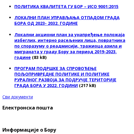
ПОЛИТИКА КВАЛИТЕТА ГУ БОР – ИСО 9001:2015
ЛОКАЛНИ ПЛАН УПРАВЉАЊА ОТПАДОМ ГРАДА
БОРА ОД 2023- 2032. ГОДИНЕ
Локални акциони план за унапређење положаја
избеглих, интерно расељених лица, повратника
по споразуму о реадмисији, тражиоца азила и
миграната у граду Бору за период 2019-2023.
године
(83 kB)
ПРОГРАМ ПОДРШКЕ ЗА СПРОВОЂЕЊЕ
ПОЉОПРИВРЕДНЕ ПОЛИТИКЕ И ПОЛИТИКЕ
РУРАЛНОГ РАЗВОЈА ЗА ПОДРУЧЈЕ ТЕРИТОРИЈЕ
ГРАДА БОРА У 2022. ГОДИНИ
(217 kB)
Сви документи
Електронска пошта
Информације о Бору