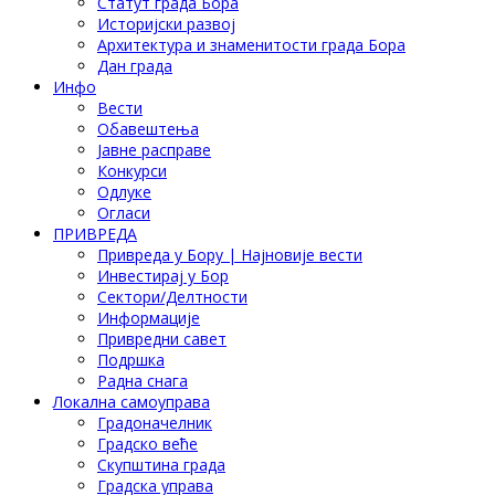
Статут града Бора
Историјски развој
Архитектура и знаменитости града Бора
Дан града
Инфо
Вести
Обавештења
Јавне расправе
Конкурси
Одлуке
Огласи
ПРИВРЕДА
Привреда у Бору | Најновије вести
Инвестирај у Бор
Сектори/Делтности
Информације
Привредни савет
Подршка
Радна снага
Локална самоуправа
Градоначелник
Градско веће
Скупштина града
Градска управа