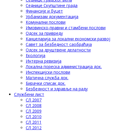
Седнице Скупштине града
Финансије и буџет
Урбанизам документација
Комунални послови
Имовинско-правни и стамбени послови
Одсек за привреду
Канцеларија за локални економски развој
Савет за безбедност саобраћаја
Одсек за друштвене делатности
Eкологија
Интерна ревизија
Локална пореска администрација док.
Инспекцијски послови
Матична служба док.
Бирачки списак док.
Безбедност и здравље на раду
Службени лист
СЛ 2007
СЛ 2008
СЛ 2009
СЛ 2010
СЛ 2011
СЛ 2012