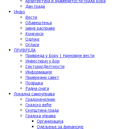
Архитектура и знаменитости града Бора
Дан града
Инфо
Вести
Обавештења
Јавне расправе
Конкурси
Одлуке
Огласи
ПРИВРЕДА
Привреда у Бору | Најновије вести
Инвестирај у Бор
Сектори/Делтности
Информације
Привредни савет
Подршка
Радна снага
Локална самоуправа
Градоначелник
Градско веће
Скупштина града
Градска управа
Организација
Одељење за финансије