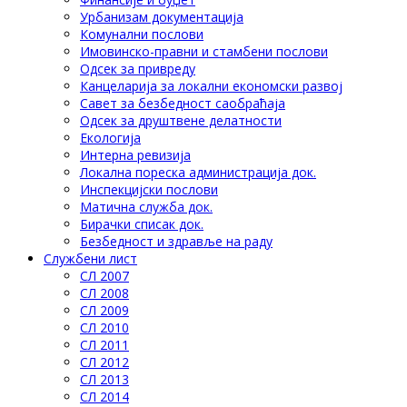
Урбанизам документација
Комунални послови
Имовинско-правни и стамбени послови
Одсек за привреду
Канцеларија за локални економски развој
Савет за безбедност саобраћаја
Одсек за друштвене делатности
Eкологија
Интерна ревизија
Локална пореска администрација док.
Инспекцијски послови
Матична служба док.
Бирачки списак док.
Безбедност и здравље на раду
Службени лист
СЛ 2007
СЛ 2008
СЛ 2009
СЛ 2010
СЛ 2011
СЛ 2012
СЛ 2013
СЛ 2014