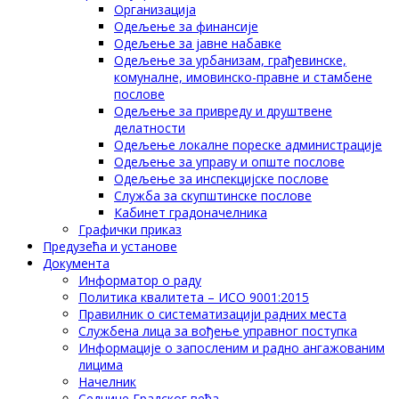
Организација
Одељење за финансије
Одељење за јавне набавке
Одељење за урбанизам, грађевинске,
комуналне, имовинско-правне и стамбене
послове
Одељење за привреду и друштвене
делатности
Одељење локалне пореске администрације
Одељење за управу и опште послове
Одељење за инспекцијске послове
Служба за скупштинске послове
Кабинет градоначелника
Графички приказ
Предузећа и установе
Документа
Информатор о раду
Политика квалитета – ИСО 9001:2015
Правилник о систематизацији радних места
Службена лица за вођење управног поступка
Информације о запосленим и радно ангажованим
лицима
Начелник
Седнице Градског већа