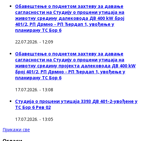
Обавештење о поднетом захтеву за давање
сагласности на Студију о процени утицаја на
животну средину далековода ДВ 400 kW број
401/2, РП Дрмно - РП Ђердап 1, увођење у
планирану ТС Бор 6
22.07.2026. - 12:09
Обавештење о поднетом захтеву за давање
сагласности на Студију о процени утицаја на
животну средину пројекта далековода ДВ 400 kW
број 401/2, РП Дрмно - РП Ђердап 1, увођење у
планирану ТС Бор 6
17.07.2026. - 13:08
Студија о процени утицаја 3393 ДВ 401-2-увођене у
ТС Бор 6 Рев 02
17.07.2026. - 13:05
Прикажи све