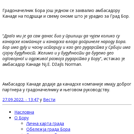
Градоначелник Бора још једном се захвалио амбасадору
Канаде на подршци и свему ономе што је урадио за Град Бор.
“
Драго ми је да сам данас био у прилици да чујем колико су
канадске компаније и канадска влада допринеле народу Бора.
Бор има дугу и часну историју и као део рударства у Србији има
сјајну будућност. Желимо и у будућности да будемо део
одговорног и одрживог развоја рударства у Бору
“, истакао је
амбасадор Канаде Nj.E. Džajls Norman.
Амбасадор Канаде додаје да канадске компаније имају доброг
партнера у градоначелнику и његовом руководству.
27.09.2022. - 13:47
у
Вести
Насловна
О Бору
Лична карта града
Обележја града Бора