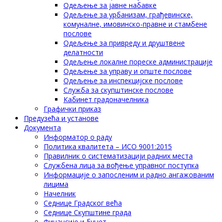
Одељење за јавне набавке
Одељење за урбанизам, грађевинске,
комуналне, имовинско-правне и стамбене
послове
Одељење за привреду и друштвене
делатности
Одељење локалне пореске администрације
Одељење за управу и опште послове
Одељење за инспекцијске послове
Служба за скупштинске послове
Кабинет градоначелника
Графички приказ
Предузећа и установе
Документа
Информатор о раду
Политика квалитета – ИСО 9001:2015
Правилник о систематизацији радних места
Службена лица за вођење управног поступка
Информације о запосленим и радно ангажованим
лицима
Начелник
Седнице Градског већа
Седнице Скупштине града
Финансије и буџет