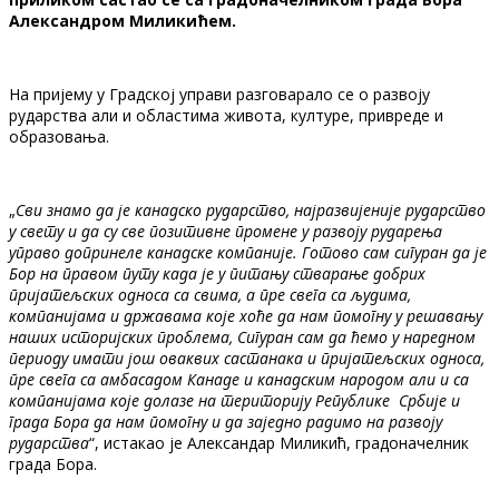
Александром Миликићем.
На пријему у Градској управи разговарало се о развоју
рударства али и областима живота, културе, привреде и
образовања.
„
Сви знамо да је канадско рударство, најразвијеније рударство
у свету и да су све позитивне промене у развоју рударења
управо допринеле канадске компаније. Готово сам сигуран да је
Бор на правом путу када је у питању стварање добрих
пријатељских односа са свима, а пре свега са људима,
компанијама и државама које хоће да нам помогну у решавању
наших историјских проблема, Сигуран сам да ћемо у наредном
периоду имати још оваквих састанака и пријатељских односа,
пре свега са амбасадом Канаде и канадским народом али и са
компанијама које долазе на територију Републике Србије и
града Бора да нам помогну и да заједно радимо на развоју
рударства
“, истакао је Александар Миликић, градоначелник
града Бора.