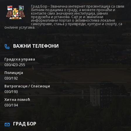
Град Бор - Званична интернет презентација са свим
битним подацима о граду, а можете пронаћи и
контакте свих значајних институција, јавних
предузећа и установа. Сајт је и званични
информативни портал о активностима локалне
самоуправе, стања у привреди, култури и спорту, са
онлине услугама.
ВАЖНИ ТЕЛЕФОНИ
Градска управа
030/423-255
Полиција
030/192
Ватрогасци / Спасиоци
030/193
Хитна помоћ
030/194
ГРАД БОР