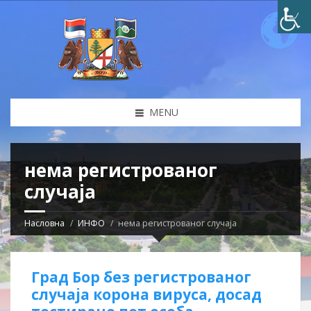
MENU
нема регистрованог
случаја
Насловна
ИНФО
нема регистрованог случаја
Град Бор без регистрованог
случаја корона вируса, досад