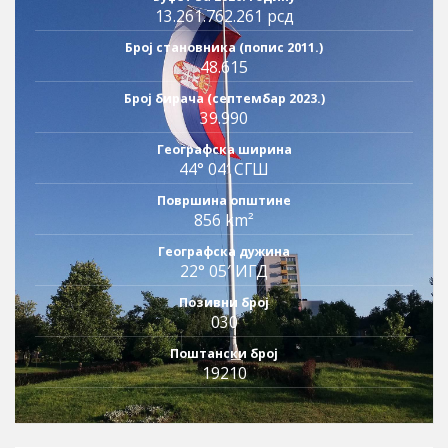
13.261.762.261 рсд
Број становника (попис 2011.)
48.615
Број бирача (септембар 2023.)
39.990
Географска ширина
44° 04′ СГШ
Површина општине
856 km²
Географска дужина
22° 05′ ИГД
Позивни број
030
Поштански број
19210