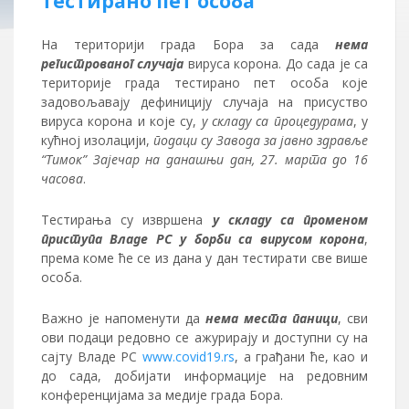
тестирано пет особа
На територији града Бора за сада
нема
регистрованог случаја
вируса корона. До сада је са
територије града тестирано пет особа које
задовољавају дефиницију случаја на присуство
вируса корона и које су,
у складу са процедурама
, у
кућној изолацији,
подаци су Завода за јавно здравље
“Тимок” Зајечар на данашњи дан, 27. марта до 16
часова
.
Тестирања су извршена
у складу са променом
приступа Владе РС у борби са вирусом корона
,
према коме ће се из дана у дан тестирати све више
особа.
Важно је напоменути да
нема места паници
, сви
ови подаци редовно се ажурирају и доступни су на
сајту Владе РС
www.covid19.rs
, а грађани ће, као и
до сада, добијати информације на редовним
конференцијама за медије града Бора.