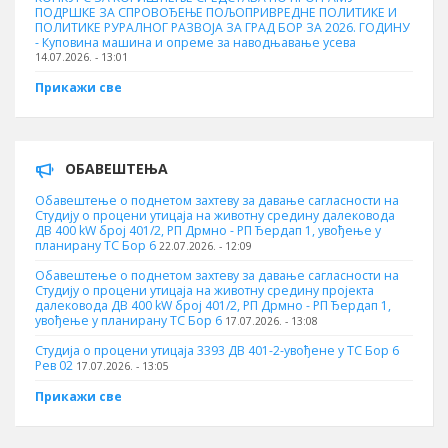
ПОДРШКЕ ЗА СПРОВОЂЕЊЕ ПОЉОПРИВРЕДНЕ ПОЛИТИКЕ И
ПОЛИТИКЕ РУРАЛНОГ РАЗВОЈА ЗА ГРАД БОР ЗА 2026. ГОДИНУ
- Куповина машина и опреме за наводњавање усева
14.07.2026. - 13:01
Прикажи све
ОБАВЕШТЕЊА
Обавештење о поднетом захтеву за давање сагласности на
Студију о процени утицаја на животну средину далековода
ДВ 400 kW број 401/2, РП Дрмно - РП Ђердап 1, увођење у
планирану ТС Бор 6
22.07.2026. - 12:09
Обавештење о поднетом захтеву за давање сагласности на
Студију о процени утицаја на животну средину пројекта
далековода ДВ 400 kW број 401/2, РП Дрмно - РП Ђердап 1,
увођење у планирану ТС Бор 6
17.07.2026. - 13:08
Студија о процени утицаја 3393 ДВ 401-2-увођене у ТС Бор 6
Рев 02
17.07.2026. - 13:05
Прикажи све