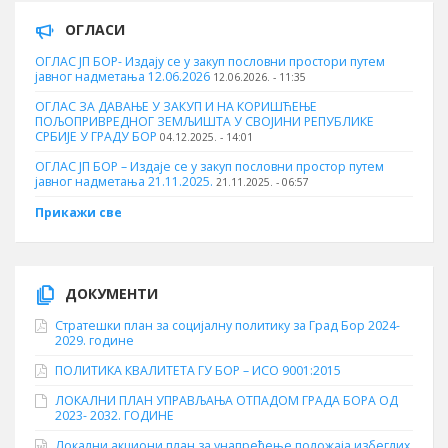
ОГЛАСИ
ОГЛАС ЈП БОР- Издају се у закуп пословни простори путем
јавног надметања 12.06.2026
12.06.2026. - 11:35
ОГЛАС ЗА ДАВАЊЕ У ЗАКУП И НА КОРИШЋЕЊЕ
ПОЉОПРИВРЕДНОГ ЗЕМЉИШТА У СВОЈИНИ РЕПУБЛИКЕ
СРБИЈЕ У ГРАДУ БОР
04.12.2025. - 14:01
ОГЛАС ЈП БОР – Издаје се у закуп пословни простор путем
јавног надметања 21.11.2025.
21.11.2025. - 06:57
Прикажи све
ДОКУМЕНТИ
Стратешки план за социјалну политику за Град Бор 2024-
2029. године
ПОЛИТИКА КВАЛИТЕТА ГУ БОР – ИСО 9001:2015
ЛОКАЛНИ ПЛАН УПРАВЉАЊА ОТПАДОМ ГРАДА БОРА ОД
2023- 2032. ГОДИНЕ
Локални акциони план за унапређење положаја избеглих,