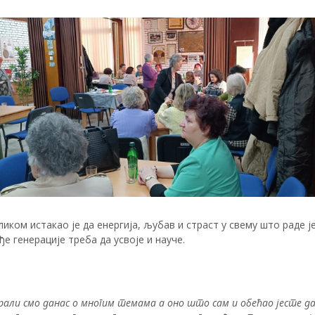
иком истакао је да енергија, љубав и страст у свему што раде ј
е генерације треба да усвоје и науче.
рали смо данас о многим темама а оно што сам и обећао јесте да