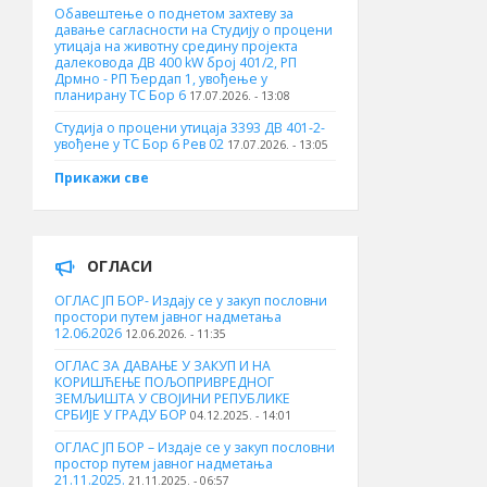
Обавештење о поднетом захтеву за
давање сагласности на Студију о процени
утицаја на животну средину пројекта
далековода ДВ 400 kW број 401/2, РП
Дрмно - РП Ђердап 1, увођење у
планирану ТС Бор 6
17.07.2026. - 13:08
Студија о процени утицаја 3393 ДВ 401-2-
увођене у ТС Бор 6 Рев 02
17.07.2026. - 13:05
Прикажи све
ОГЛАСИ
ОГЛАС ЈП БОР- Издају се у закуп пословни
простори путем јавног надметања
12.06.2026
12.06.2026. - 11:35
ОГЛАС ЗА ДАВАЊЕ У ЗАКУП И НА
КОРИШЋЕЊЕ ПОЉОПРИВРЕДНОГ
ЗЕМЉИШТА У СВОЈИНИ РЕПУБЛИКЕ
СРБИЈЕ У ГРАДУ БОР
04.12.2025. - 14:01
ОГЛАС ЈП БОР – Издаје се у закуп пословни
простор путем јавног надметања
21.11.2025.
21.11.2025. - 06:57