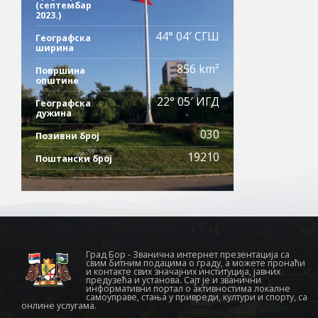
(септембар
2023.)
44° 04′ СГШ
Географска
ширина
856 km²
Површина
општине
22° 05′ ИГД
Географска
дужина
030
Позивни број
19210
Поштански број
Град Бор - Званична интернет презентација са
свим битним подацима о граду, а можете пронаћи
и контакте свих значајних институција, јавних
предузећа и установа. Сајт је и званични
информативни портал о активностима локалне
самоуправе, стања у привреди, култури и спорту, са
онлине услугама.