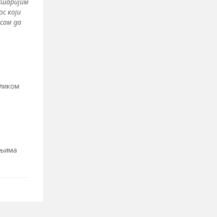
старијим
с који
сам да
иликом
 њима