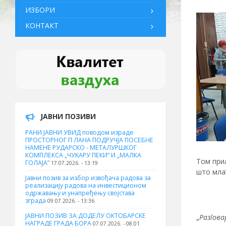
ИЗБОРИ
КОНТАКТ
ЈАВНИ ПОЗИВИ
РАНИ ЈАВНИ УВИД поводом израде
ПРОСТОРНОГ П ЛАНА ПОДРУЧЈА ПОСЕБНЕ
НАМЕНЕ РУДАРСКО - МЕТАЛУРШКОГ
КОМПЛЕКСА „ЧУКАРУ ПЕКИ” И „МАЛКА
Том прил
ГОЛАЈА”
17.07.2026. - 13:19
што млађ
Јавни позив за избор извођача радова за
реализацију радова на инвестиционом
одржавању и унапређењу својстава
зграда
09.07.2026. - 13:36
ЈАВНИ ПОЗИВ ЗА ДОДЕЛУ ОКТOБАРСКЕ
„
Разгова
НАГРАДЕ ГРАДА БОРА
07.07.2026. - 08:01