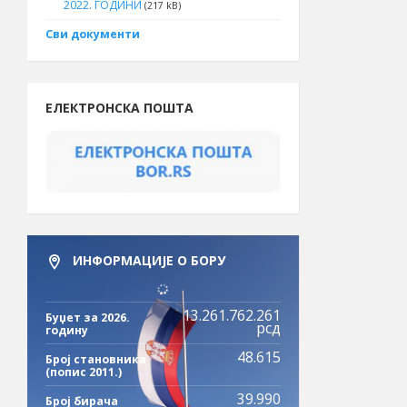
2022. ГОДИНИ
(217 kB)
Сви документи
ЕЛЕКТРОНСКА ПОШТА
ИНФОРМАЦИЈЕ О БОРУ
13.261.762.261
Буџет за 2026.
рсд
годину
48.615
Број становника
(попис 2011.)
39.990
Број бирача