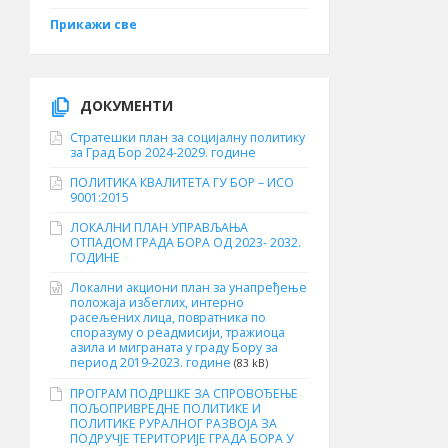
Прикажи све
ДОКУМЕНТИ
Стратешки план за социјалну политику
за Град Бор 2024-2029. године
ПОЛИТИКА КВАЛИТЕТА ГУ БОР – ИСО
9001:2015
ЛОКАЛНИ ПЛАН УПРАВЉАЊА
ОТПАДОМ ГРАДА БОРА ОД 2023- 2032.
ГОДИНЕ
Локални акциони план за унапређење
положаја избеглих, интерно
расељених лица, повратника по
споразуму о реадмисији, тражиоца
азила и миграната у граду Бору за
период 2019-2023. године
(83 kB)
ПРОГРАМ ПОДРШКЕ ЗА СПРОВОЂЕЊЕ
ПОЉОПРИВРЕДНЕ ПОЛИТИКЕ И
ПОЛИТИКЕ РУРАЛНОГ РАЗВОЈА ЗА
ПОДРУЧЈЕ ТЕРИТОРИЈЕ ГРАДА БОРА У