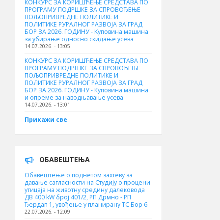
КОНКУРС ЗА КОРИШЋЕЊЕ СРЕДСТАВА ПО
ПРОГРАМУ ПОДРШКЕ ЗА СПРОВОЂЕЊЕ
ПОЉОПРИВРЕДНЕ ПОЛИТИКЕ И
ПОЛИТИКЕ РУРАЛНОГ РАЗВОЈА ЗА ГРАД
БОР ЗА 2026. ГОДИНУ - Куповинa машина
за убирање односно скидање усева
14.07.2026. - 13:05
КОНКУРС ЗА КОРИШЋЕЊЕ СРЕДСТАВА ПО
ПРОГРАМУ ПОДРШКЕ ЗА СПРОВОЂЕЊЕ
ПОЉОПРИВРЕДНЕ ПОЛИТИКЕ И
ПОЛИТИКЕ РУРАЛНОГ РАЗВОЈА ЗА ГРАД
БОР ЗА 2026. ГОДИНУ - Куповина машина
и опреме за наводњавање усева
14.07.2026. - 13:01
Прикажи све
ОБАВЕШТЕЊА
Обавештење о поднетом захтеву за
давање сагласности на Студију о процени
утицаја на животну средину далековода
ДВ 400 kW број 401/2, РП Дрмно - РП
Ђердап 1, увођење у планирану ТС Бор 6
22.07.2026. - 12:09