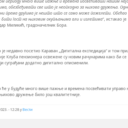
ном периоду много више пажње и времена посвећивати нашим нај
има, обезбеђивати све што је неопходно за њихова дружења. Одно
дни према другима је нешто што се само може пожелети. Обећао 
е бити гост на њиховим окупљањима али и излетима
“, истакао је
дар Миликић, градоначелник Бора.
 је недавно посетио Караван „Дигитална експедиција“ и том пр
ије Клуба пензионера освежене су новим рачунарима како би се
ји суграђани додатно дигитално описменили.
р ће у будуће много више пажње и времена посвећивати управо
 њихово дружење било још квалитетније.
023. - 12:28
у
Вести