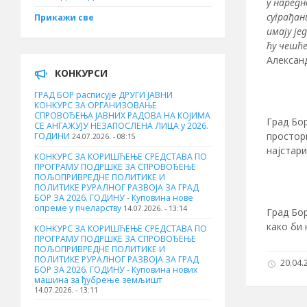
у наред
суграђан
Прикажи све
имају је
ћу чешћ
Алексан
КОНКУРСИ
ГРАД БОР расписује ДРУГИ ЈАВНИ
КОНКУРС ЗА ОРГАНИЗОВАЊЕ
СПРОВОЂЕЊА ЈАВНИХ РАДОВА НА КОЈИМА
Град Бор
СЕ АНГАЖУЈУ НЕЗАПОСЛЕНА ЛИЦА у 2026.
простор
ГОДИНИ
24.07.2026. - 08:15
најстари
КОНКУРС ЗА КОРИШЋЕЊЕ СРЕДСТАВА ПО
ПРОГРАМУ ПОДРШКЕ ЗА СПРОВОЂЕЊЕ
ПОЉОПРИВРЕДНЕ ПОЛИТИКЕ И
ПОЛИТИКЕ РУРАЛНОГ РАЗВОЈА ЗА ГРАД
БОР ЗА 2026. ГОДИНУ - Куповина нове
опреме у пчеларству
14.07.2026. - 13:14
Град Бо
како би
КОНКУРС ЗА КОРИШЋЕЊЕ СРЕДСТАВА ПО
ПРОГРАМУ ПОДРШКЕ ЗА СПРОВОЂЕЊЕ
ПОЉОПРИВРЕДНЕ ПОЛИТИКЕ И
ПОЛИТИКЕ РУРАЛНОГ РАЗВОЈА ЗА ГРАД
20.04.2
БОР ЗА 2026. ГОДИНУ - Куповина нових
машина за ђубрење земљишт
14.07.2026. - 13:11