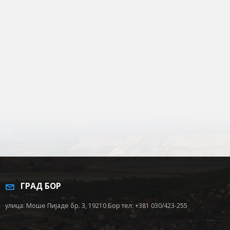
ГРАД БОР
улица: Моше Пијаде бр. 3, 19210 Бор тел: +381 030/423-255