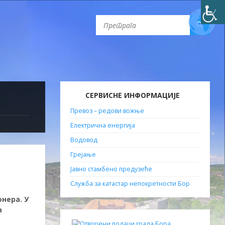
СЕРВИСНЕ ИНФОРМАЦИЈЕ
Превоз – редови вожње
Електрична енергија
Водовод
Грејање
Јавно стамбено предузеће
Служба за катастар непокретности Бор
нера. У
а