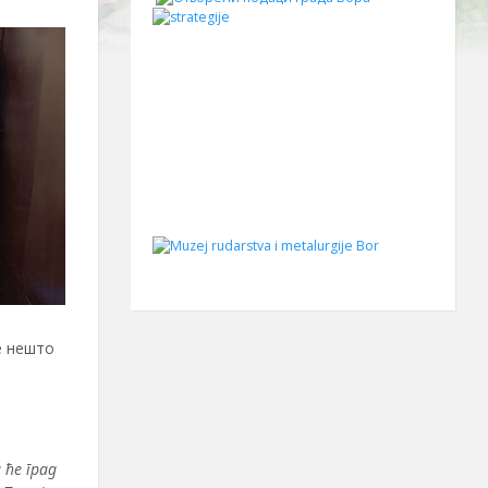
е нешто
 ће град