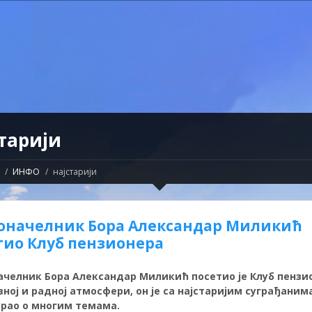
тарији
ИНФО
најстарији
оначелник Бора Александар Миликић
тио Клуб пензионера
челник Бора Александар Миликић посетио је Клуб пензио
ној и радној атмосфери, он је са најстаријим суграђаним
арао о многим темама.