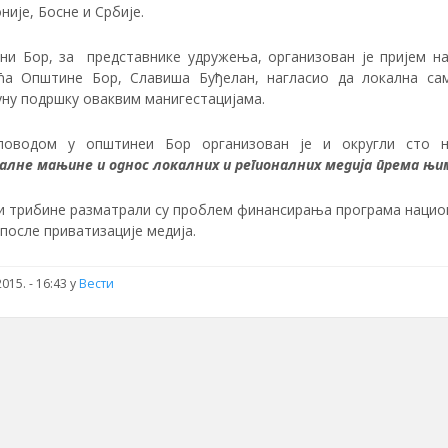
није, Босне и Србије.
ни Бор, за представнике удружења, организован је пријем на
ћа Општине Бор, Славиша Буђелан, нагласио да локална са
уну подршку оваквим манигестацијама.
поводом у општинеи Бор организован је и округли сто н
алне мањине и однос локалних и регионалних медија према њи
и трибине разматрали су проблем финансирања програма нацио
после приватизације медија.
015. - 16:43
у
Вести