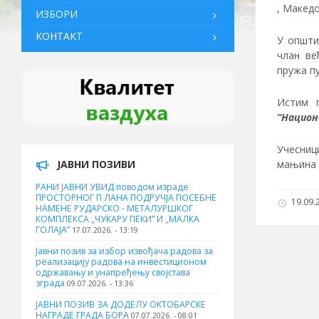
, Македо
ИЗБОРИ
КОНТАКТ
У општи
члан ве
пружа п
Истим 
“Национ
Учесниц
мањина 
ЈАВНИ ПОЗИВИ
РАНИ ЈАВНИ УВИД поводом израде
ПРОСТОРНОГ П ЛАНА ПОДРУЧЈА ПОСЕБНЕ
19.09.2
НАМЕНЕ РУДАРСКО - МЕТАЛУРШКОГ
КОМПЛЕКСА „ЧУКАРУ ПЕКИ” И „МАЛКА
ГОЛАЈА”
17.07.2026. - 13:19
Јавни позив за избор извођача радова за
реализацију радова на инвестиционом
одржавању и унапређењу својстава
зграда
09.07.2026. - 13:36
ЈАВНИ ПОЗИВ ЗА ДОДЕЛУ ОКТOБАРСКЕ
НАГРАДЕ ГРАДА БОРА
07.07.2026. - 08:01