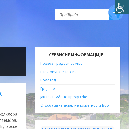
СЕРВИСНЕ ИНФОРМАЦИЈЕ
Превоз – редови вожње
Електрична енергија
Водовод
Грејање
к
Јавно стамбено предузеће
Служба за катастар непокретности Бор
фолклора
птембра.
 Бугарске