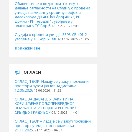
Обавештење о поднетом захтеву за
давање сагласности на Студију о процени
утицаја на животну средину пројекта
далековода ДВ 400 kW број 401/2, РП
Дрмно - РП Ђердап 1, увођење у
планирану ТС Бор 6
17.07.2026. - 13:08
Студија о процени утицаја 3393 ДВ 401-2-
увођене у ТС Бор 6 Рев 02
17.07.2026. - 13:05
Прикажи све
ОГЛАСИ
ОГЛАС ЈП БОР- Издају се у закуп пословни
простори путем јавног надметања
12.06.2026
12.06.2026. - 11:35
ОГЛАС ЗА ДАВАЊЕ У ЗАКУП И НА
КОРИШЋЕЊЕ ПОЉОПРИВРЕДНОГ
ЗЕМЉИШТА У СВОЈИНИ РЕПУБЛИКЕ
СРБИЈЕ У ГРАДУ БОР
04.12.2025. - 14:01
ОГЛАС ЈП БОР – Издаје се у закуп пословни
простор путем јавног надметања
21.11.2025.
21.11.2025. - 06:57