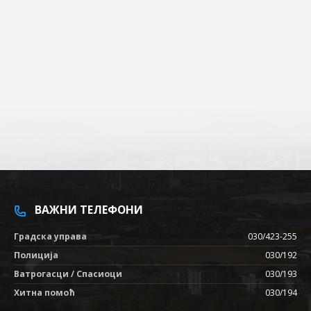
ВАЖНИ ТЕЛЕФОНИ
Градска управа
030/423-255
Полиција
030/192
Ватрогасци / Спасиоци
030/193
Хитна помоћ
030/194