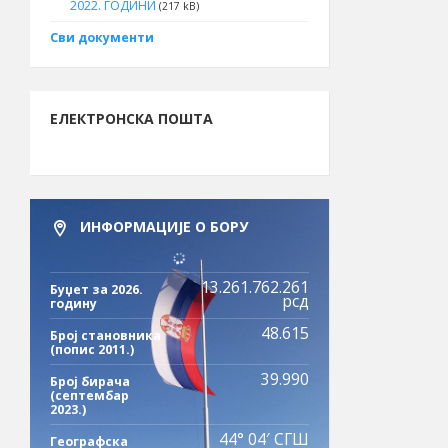
2022. ГОДИНИ
(217 kB)
Сви документи
ЕЛЕКТРОНСКА ПОШТА
ИНФОРМАЦИЈЕ О БОРУ
13.261.762.261
Буџет за 2026.
рсд
годину
48.615
Број становника
(попис 2011.)
39.990
Број бирача
(септембар
2023.)
44° 04′ СГШ
Географска