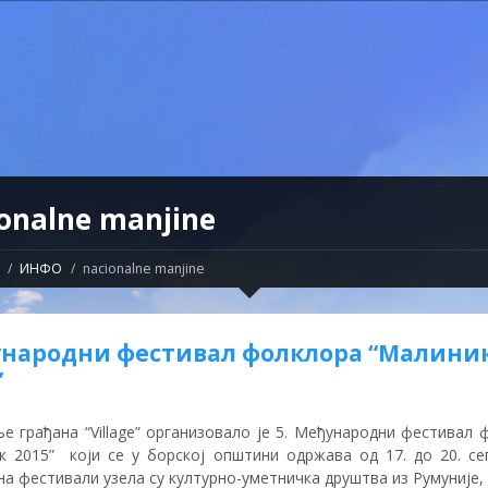
onalne manjine
ИНФО
nacionalne manjine
народни фестивал фолклора “Малини
”
е грађана “Village” организовало је 5. Међународни фестивал 
к 2015” који се у борској општини одржава од 17. до 20. се
а фестивали узела су културно-уметничка друштва из Румуније,