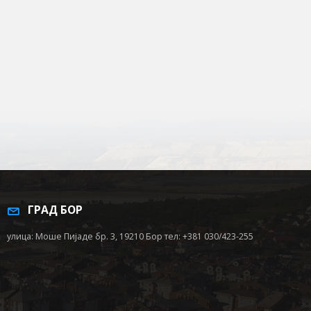
ГРАД БОР
улица: Моше Пијаде бр. 3, 19210 Бор тел: +381 030/423-255