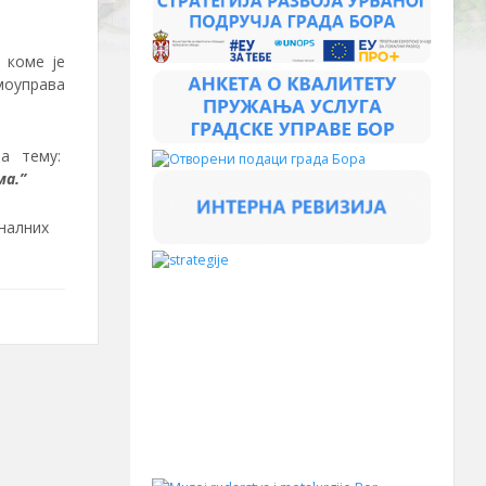
 коме је
моуправа
а тему:
ма.”
налних