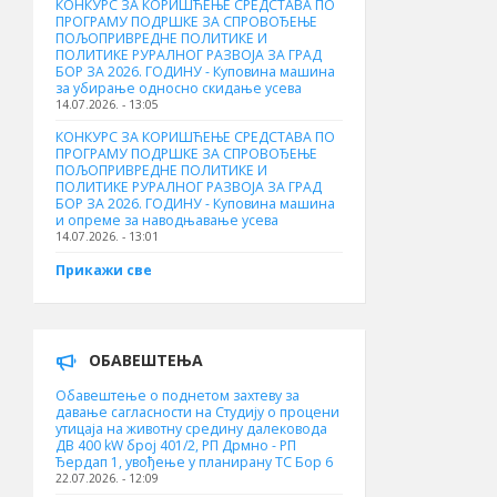
КОНКУРС ЗА КОРИШЋЕЊЕ СРЕДСТАВА ПО
ПРОГРАМУ ПОДРШКЕ ЗА СПРОВОЂЕЊЕ
ПОЉОПРИВРЕДНЕ ПОЛИТИКЕ И
ПОЛИТИКЕ РУРАЛНОГ РАЗВОЈА ЗА ГРАД
БОР ЗА 2026. ГОДИНУ - Куповинa машина
за убирање односно скидање усева
14.07.2026. - 13:05
КОНКУРС ЗА КОРИШЋЕЊЕ СРЕДСТАВА ПО
ПРОГРАМУ ПОДРШКЕ ЗА СПРОВОЂЕЊЕ
ПОЉОПРИВРЕДНЕ ПОЛИТИКЕ И
ПОЛИТИКЕ РУРАЛНОГ РАЗВОЈА ЗА ГРАД
БОР ЗА 2026. ГОДИНУ - Куповина машина
и опреме за наводњавање усева
14.07.2026. - 13:01
Прикажи све
ОБАВЕШТЕЊА
Обавештење о поднетом захтеву за
давање сагласности на Студију о процени
утицаја на животну средину далековода
ДВ 400 kW број 401/2, РП Дрмно - РП
Ђердап 1, увођење у планирану ТС Бор 6
22.07.2026. - 12:09