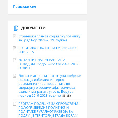
Прикажи све
ДОКУМЕНТИ
Стратешки план за социјалну политику
за Град Бор 2024-2029. године
ПОЛИТИКА КВАЛИТЕТА ГУ БОР – ИСО
9001:2015
ЛОКАЛНИ ПЛАН УПРАВЉАЊА
ОТПАДОМ ГРАДА БОРА ОД 2023- 2032.
ГОДИНЕ
Локални акциони план за унапређење
положаја избеглих, интерно
расељених лица, повратника по
споразуму о реадмисији, тражиоца
азила и миграната у граду Бору за
период 2019-2023. године
(83 kB)
ПРОГРАМ ПОДРШКЕ ЗА СПРОВОЂЕЊЕ
ПОЉОПРИВРЕДНЕ ПОЛИТИКЕ И
ПОЛИТИКЕ РУРАЛНОГ РАЗВОЈА ЗА
ПОДРУЧЈЕ ТЕРИТОРИЈЕ ГРАДА БОРА У