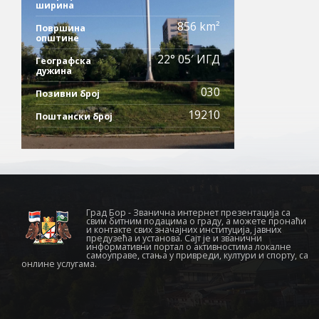
ширина
856 km²
Површина
општине
22° 05′ ИГД
Географска
дужина
030
Позивни број
19210
Поштански број
Град Бор - Званична интернет презентација са
свим битним подацима о граду, а можете пронаћи
и контакте свих значајних институција, јавних
предузећа и установа. Сајт је и званични
информативни портал о активностима локалне
самоуправе, стања у привреди, култури и спорту, са
онлине услугама.