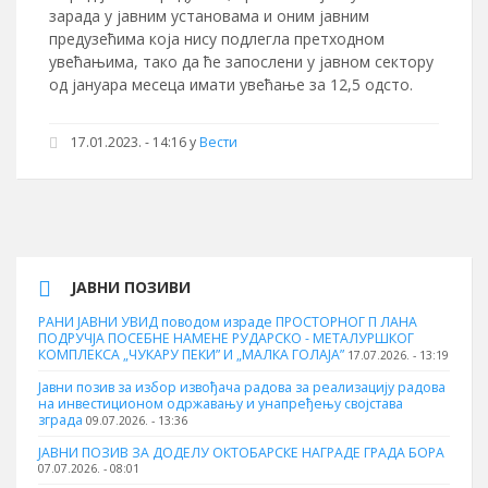
зарада у јавним установама и оним јавним
предузећима која нису подлегла претходном
увећањима, тако да ће запослени у јавном сектору
од јануара месеца имати увећање за 12,5 одсто.
17.01.2023. - 14:16
у
Вести
ЈАВНИ ПОЗИВИ
РАНИ ЈАВНИ УВИД поводом израде ПРОСТОРНОГ П ЛАНА
ПОДРУЧЈА ПОСЕБНЕ НАМЕНЕ РУДАРСКО - МЕТАЛУРШКОГ
КОМПЛЕКСА „ЧУКАРУ ПЕКИ” И „МАЛКА ГОЛАЈА”
17.07.2026. - 13:19
Јавни позив за избор извођача радова за реализацију радова
на инвестиционом одржавању и унапређењу својстава
зграда
09.07.2026. - 13:36
ЈАВНИ ПОЗИВ ЗА ДОДЕЛУ ОКТOБАРСКЕ НАГРАДЕ ГРАДА БОРА
07.07.2026. - 08:01