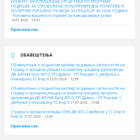
КОНКУРС ЗА КОРИШЋЕЊЕ СРЕДСТАВА ПО ПРОГРАМУ
ПОДРШКЕ ЗА СПРОВОЂЕЊЕ ПОЉОПРИВРЕДНЕ ПОЛИТИКЕ И
ПОЛИТИКЕ РУРАЛНОГ РАЗВОЈА ЗА ГРАД БОР ЗА 2026. ГОДИНУ
- Куповина машина и опреме за наводњавање усева
14.07.2026. - 13:01
Прикажи све
ОБАВЕШТЕЊА
Обавештење о поднетом захтеву за давање сагласности на
Студију о процени утицаја на животну средину далековода
ДВ 400 kW број 401/2, РП Дрмно - РП Ђердап 1, увођење у
планирану ТС Бор 6
22.07.2026. - 12:09
Обавештење о поднетом захтеву за давање сагласности на
Студију о процени утицаја на животну средину пројекта
далековода ДВ 400 kW број 401/2, РП Дрмно - РП Ђердап 1,
увођење у планирану ТС Бор 6
17.07.2026. - 13:08
Студија о процени утицаја 3393 ДВ 401-2-увођене у ТС Бор 6
Рев 02
17.07.2026. - 13:05
Прикажи све