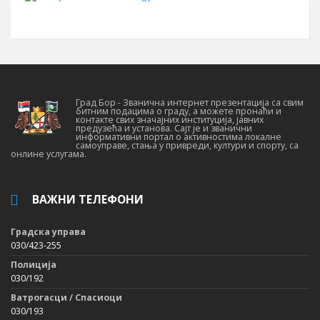
Град Бор - Званична интернет презентација са свим
битним подацима о граду, а можете пронаћи и
контакте свих значајних институција, јавних
предузећа и установа. Сајт је и званични
информативни портал о активностима локалне
самоуправе, стања у привреди, култури и спорту, са
онлине услугама.
ВАЖНИ ТЕЛЕФОНИ
Градска управа
030/423-255
Полиција
030/192
Ватрогасци / Спасиоци
030/193