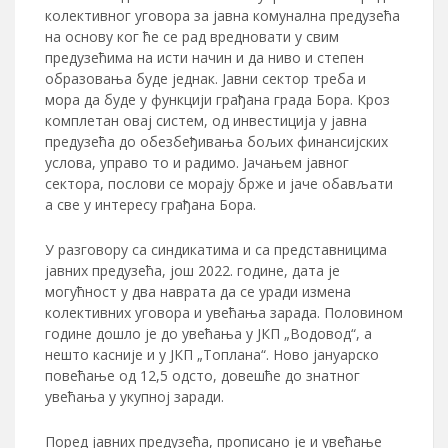
колективног уговора за јавна комунална предузећа
на основу ког ће се рад вредновати у свим
предузећима на исти начин и да ниво и степен
образовања буде једнак. Јавни сектор треба и
мора да буде у функцији грађана града Бора. Кроз
комплетан овај систем, од инвестиција у јавна
предузећа до обезбеђивања бољих финансијских
услова, управо то и радимо. Јачањем јавног
сектора, послови се морају брже и јаче обављати
а све у интересу грађана Бора.
У разговору са синдикатима и са представницима
јавних предузећа, још 2022. године, дата је
могућност у два наврата да се уради измена
колективних уговора и увећања зарада. Половином
године дошло је до увећања у ЈКП „Водовод“, а
нешто касније и у ЈКП „Топлана“. Ново јануарско
повећање од 12,5 одсто, довешће до знатног
увећања у укупној заради.
Поред јавних предузећа, прописано је и увећање