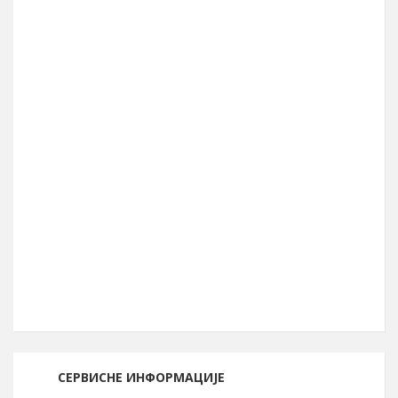
48.615
Број бирача (септембар 2023.)
39.990
Географска ширина
44° 04′ СГШ
Површина општине
856 km²
Географска дужина
22° 05′ ИГД
Позивни број
030
Поштански број
19210
СЕРВИСНЕ ИНФОРМАЦИЈЕ