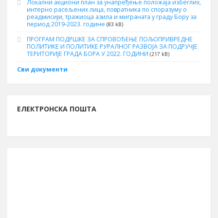
Локални акциони план за унапређење положаја избеглих,
интерно расељених лица, повратника по споразуму о
реадмисији, тражиоца азила и миграната у граду Бору за
период 2019-2023. године
(83 kB)
ПРОГРАМ ПОДРШКЕ ЗА СПРОВОЂЕЊЕ ПОЉОПРИВРЕДНЕ
ПОЛИТИКЕ И ПОЛИТИКЕ РУРАЛНОГ РАЗВОЈА ЗА ПОДРУЧЈЕ
ТЕРИТОРИЈЕ ГРАДА БОРА У 2022. ГОДИНИ
(217 kB)
Сви документи
ЕЛЕКТРОНСКА ПОШТА
ИНФОРМАЦИЈЕ О БОРУ
Буџет за 2026. годину
13.261.762.261 рсд
Број становника (попис 2011.)