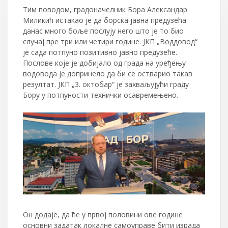
Тим поводом, градоначелник Бора Александар
Миликић истакао је да борска јавна предузећа
данас много боље послују него што је то био
случај пре три или четири године. ЈКП „Воддовод“
је сада потпуно позитивно јавно предузеће.
Послове које је добијало од града на уређењу
водовода је допринело да би се остварио такав
резултат. ЈКП „3. октобар“ је захваљујући граду
Бору у потпуности технички осавремењено.
Он додаје, да ће у првој половини ове године
основни задатак локалне самоуправе бити израда