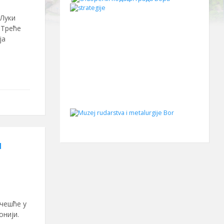
 Луки
 Треће
ја
и
учешће у
нији.