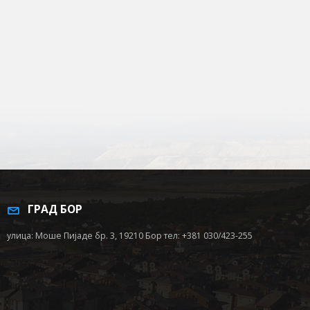
ГРАД БОР
улица: Моше Пијаде бр. 3, 19210 Бор тел: +381 030/423-255