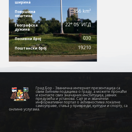
ширина
856 km²
Површина
општине
22° 05′ ИГД
Географска
дужина
030
Позивни број
19210
Поштански број
Град Бор - Званична интернет презентација са
свим битним подацима о граду, а можете пронаћи
и контакте свих значајних институција, јавних
предузећа и установа. Сајт је и званични
информативни портал о активностима локалне
самоуправе, стања у привреди, култури и спорту, са
онлине услугама.