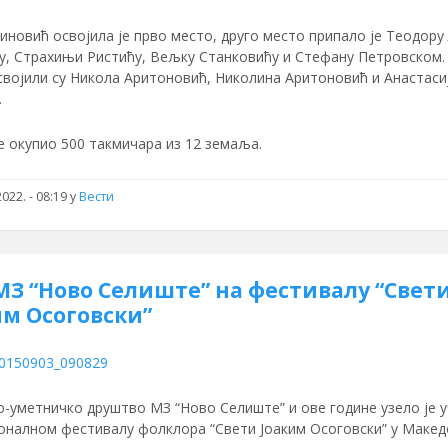
новић освојила је прво место, друго место припало је Теодору
у, Страхињи Ристићу, Вељку Станковићу и Стефану Петровском.
својили су Никола Аритоновић, Николина Аритоновић и Анастаси
.
е окупио 500 такмичара из 12 земаља.
022. - 08:19
у
Вести
МЗ “Ново Селиште” на фестивалу “Свет
им Осоговски”
о-уметничко друштво МЗ “Ново Селиште” и ове године узело је 
оналном фестивалу фолклора “Свети Јоаким Осоговски” у Македо