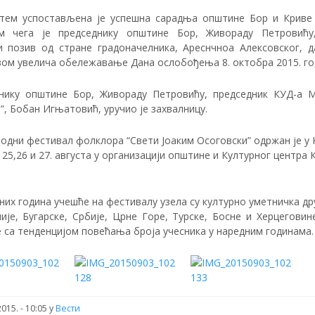
тем успостављена је успешна сарадња општине Бор и Криве
м чега је председнику општине Бор, Живораду Петровићу
и позив од стране градоначелника, Ареснчноа Алексовског, д
вом увелича обележавање Дана ослобођења 8. октобра 2015. го
нику општине Бор, Живораду Петровићу, председник КУД-а 
, Бобан Игњатовић, уручио је захвалницу.
одни фестивал фолклора “Свети Јоаким Осоговски” одржан је у 
25,26 и 27. августа у организацији општине и Културног центра 
.
них година учешће на фестивалу узела су културно уметничка др
ије, Бугарске, Србије, Црне Горе, Турске, Босне и Херцеговине
 са тенденцијом повећања броја учесника у наредним годинама.
015. - 10:05
у
Вести