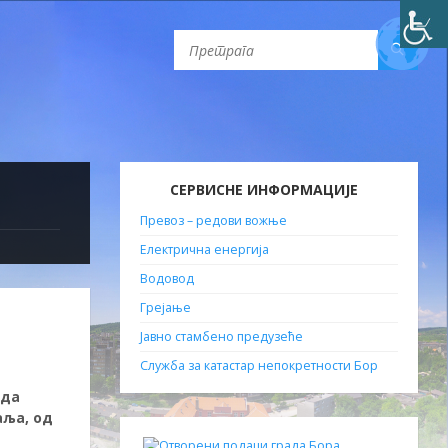
СЕРВИСНЕ ИНФОРМАЦИЈЕ
Превоз – редови вожње
Електрична енергија
Водовод
Грејање
Јавно стамбено предузеће
Служба за катастар непокретности Бор
нда
аља, од