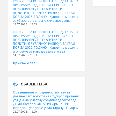
КОНКУРС ЗА КОРИШЋЕЊЕ СРЕДСТАВА ПО
ПРОГРАМУ ПОДРШКЕ ЗА СПРОВОЂЕЊЕ
ПОЉОПРИВРЕДНЕ ПОЛИТИКЕ И
ПОЛИТИКЕ РУРАЛНОГ РАЗВОЈА ЗА ГРАД
БОР ЗА 2026. ГОДИНУ - Куповинa машина
за убирање односно скидање усева
14.07.2026. - 13:05
КОНКУРС ЗА КОРИШЋЕЊЕ СРЕДСТАВА ПО
ПРОГРАМУ ПОДРШКЕ ЗА СПРОВОЂЕЊЕ
ПОЉОПРИВРЕДНЕ ПОЛИТИКЕ И
ПОЛИТИКЕ РУРАЛНОГ РАЗВОЈА ЗА ГРАД
БОР ЗА 2026. ГОДИНУ - Куповина машина
и опреме за наводњавање усева
14.07.2026. - 13:01
Прикажи све
ОБАВЕШТЕЊА
Обавештење о поднетом захтеву за
давање сагласности на Студију о процени
утицаја на животну средину далековода
ДВ 400 kW број 401/2, РП Дрмно - РП
Ђердап 1, увођење у планирану ТС Бор 6
22.07.2026. - 12:09