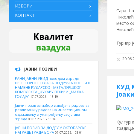
ИЗБОРИ
Сара Шаи
КОНТАКТ
Николић
место о
Николић
Турнир ј
20.06.2
ЈАВНИ ПОЗИВИ
РАНИ ЈАВНИ УВИД поводом израде
ПРОСТОРНОГ П ЛАНА ПОДРУЧЈА ПОСЕБНЕ
КУД 
НАМЕНЕ РУДАРСКО - МЕТАЛУРШКОГ
КОМПЛЕКСА „ЧУКАРУ ПЕКИ” И „МАЛКА
Јоак
ГОЛАЈА”
17.07.2026. - 13:19
Јавни позив за избор извођача радова за
реализацију радова на инвестиционом
одржавању и унапређењу својстава
зграда
09.07.2026. - 13:36
Културн
традици
ЈАВНИ ПОЗИВ ЗА ДОДЕЛУ ОКТOБАРСКЕ
НАГРАДЕ ГРАДА БОРА
07.07.2026. - 08:01