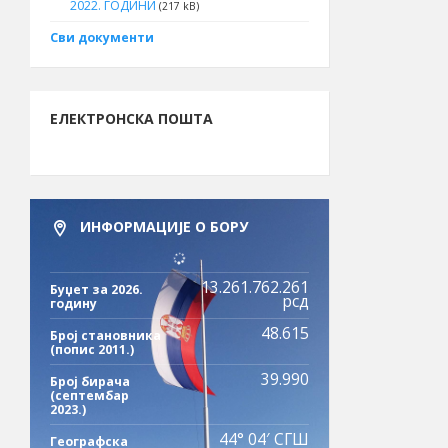
2022. ГОДИНИ
(217 kB)
Сви документи
ЕЛЕКТРОНСКА ПОШТА
ИНФОРМАЦИЈЕ О БОРУ
13.261.762.261
Буџет за 2026.
рсд
годину
48.615
Број становника
(попис 2011.)
39.990
Број бирача
(септембар
2023.)
44° 04′ СГШ
Географска