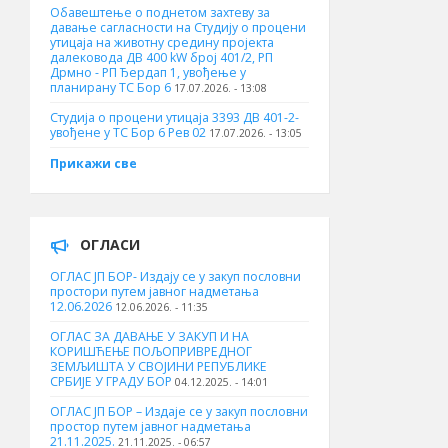
Обавештење о поднетом захтеву за
давање сагласности на Студију о процени
утицаја на животну средину пројекта
далековода ДВ 400 kW број 401/2, РП
Дрмно - РП Ђердап 1, увођење у
планирану ТС Бор 6
17.07.2026. - 13:08
Студија о процени утицаја 3393 ДВ 401-2-
увођене у ТС Бор 6 Рев 02
17.07.2026. - 13:05
Прикажи све
ОГЛАСИ
ОГЛАС ЈП БОР- Издају се у закуп пословни
простори путем јавног надметања
12.06.2026
12.06.2026. - 11:35
ОГЛАС ЗА ДАВАЊЕ У ЗАКУП И НА
КОРИШЋЕЊЕ ПОЉОПРИВРЕДНОГ
ЗЕМЉИШТА У СВОЈИНИ РЕПУБЛИКЕ
СРБИЈЕ У ГРАДУ БОР
04.12.2025. - 14:01
ОГЛАС ЈП БОР – Издаје се у закуп пословни
простор путем јавног надметања
21.11.2025.
21.11.2025. - 06:57