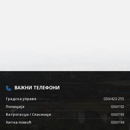
ВАЖНИ ТЕЛЕФОНИ
Градска управа
030/423-255
Полиција
030/192
Ватрогасци / Спасиоци
030/193
Хитна помоћ
030/194