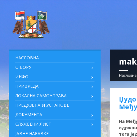
НАСЛОВНА
mak
О БОРУ
Насловна
ИНФО
ПРИВРЕДА
ЛОКАЛНА САМОУПРАВА
Џудо
ПРЕДУЗЕЋА И УСТАНОВЕ
Међу
ДОКУМЕНТА
На Међу
СЛУЖБЕНИ ЛИСТ
одржан 
ЈАВНЕ НАБАВКЕ
тога је