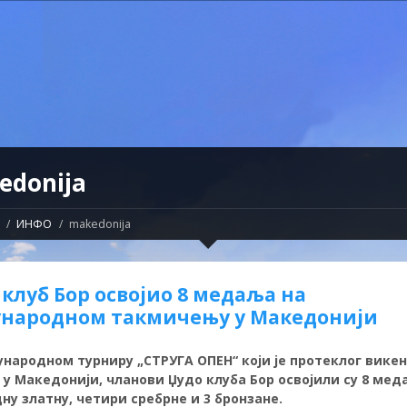
edonija
ИНФО
makedonija
 клуб Бор освојио 8 медаља на
народном такмичењу у Македонији
народном турниру „СТРУГА ОПЕН“ који је протеклог вике
у Македонији, чланови Џудо клуба Бор освојили су 8 мед
дну златну, четири сребрне и 3 бронзане.