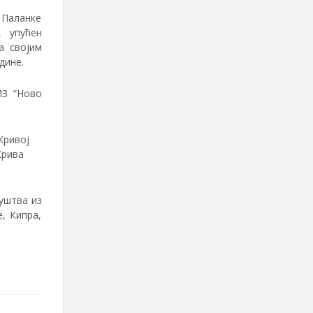
 Паланке
, упућен
а својим
дине.
МЗ “Ново
Кривој
Крива
уштва из
, Кипра,