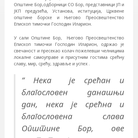
Општине Бор,одборници СО Бор, представници ЈП и
ЈКП предузећа, Установа, иституција, Црквене
општине борске и Његово Преосвештенство
Епископ тимочки Господин Иларион.
У сали Општине Бор, Његово Преосвештенство
Епископ тимочки Господин Иларион, одржао је
свечаност и пресекао колач пожелевши челницима
локалне самоуправе и присутним гостима срећну
славу, мир, срећу, здравље и успех .
” Нека је срећан и
благословен данашњи
дан, нека је срећна и
благословена слава
Општине Бор, ове