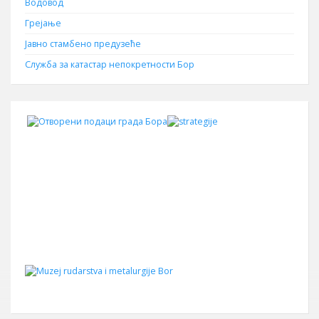
Водовод
Грејање
Јавно стамбено предузеће
Служба за катастар непокретности Бор