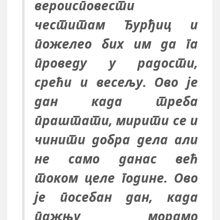
вероисповести
честитам Ђурђиц и
пожелео бих им да га
проведу у радости,
срећи и весељу. Ово је
дан када треба
праштати, мирити се и
чинити добра дела али
не само данас већ
током целе године. Ово
је посебан дан, када
пажњу морамо