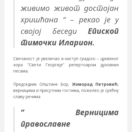
живимо живот достојан
хришћана “
– рекао је у
својој беседи
Епископ
тимочки Иларион.
Свечаност је увеличао и наступ градско – црквеног
хора “Свети Георгије” репертоаром духовних
песама.
Председник Општине Бор,
Живорад Петровић
,
верницима и присутним гостима, пожелео је срећну
славу речима
” Верницима
православне