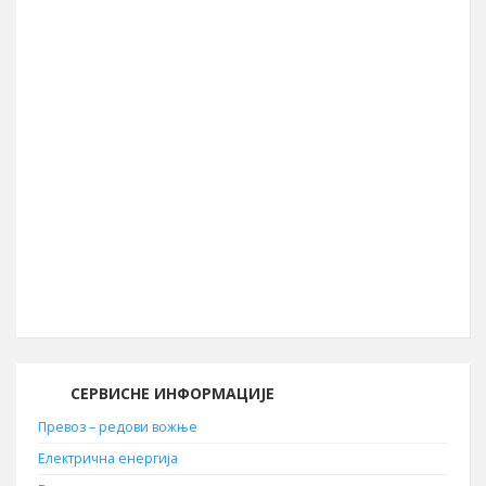
39.990
Географска ширина
44° 04′ СГШ
Површина општине
856 km²
Географска дужина
22° 05′ ИГД
Позивни број
030
Поштански број
19210
СЕРВИСНЕ ИНФОРМАЦИЈЕ
Превоз – редови вожње
Електрична енергија