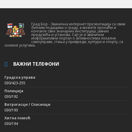
Град Бор - Званична интернет презентација са свим
битним подацима о граду, а можете пронаћи и
контакте свих значајних институција, јавних
предузећа и установа. Сајт је и званични
информативни портал о активностима локалне
самоуправе, стања у привреди, култури и спорту, са
онлине услугама.
ВАЖНИ ТЕЛЕФОНИ
Градска управа
030/423-255
Полиција
030/192
Ватрогасци / Спасиоци
030/193
Хитна помоћ
030/194