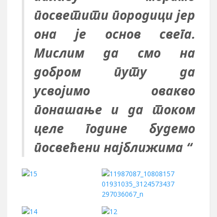
посветити породици јер
она је основ свега.
Мислим да смо на
добром путу да
усвојимо овакво
понашање и да током
целе године будемо
посвећени најближима “