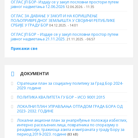
ОГЛАС ЈП БОР- Издају се у закуп пословни простори путем
јавног надметања 12.06.2026
12.06.2026. - 11:35
ОГЛАС ЗА ДАВАЊЕ У ЗАКУП И НА КОРИШЋЕЊЕ
ПОЉОПРИВРЕДНОГ ЗЕМЉИШТА У СВОЈИНИ РЕПУБЛИКЕ
СРБИЈЕ У ГРАДУ БОР
04.12.2025. - 14:01
ОГЛАС ЈП БОР – Издаје се у закуп пословни простор путем
јавног надметања 21.11.2025.
21.11.2025. - 06:57
Прикажи све
ДОКУМЕНТИ
Стратешки план за социјалну политику за Град Бор 2024-
2029. године
ПОЛИТИКА КВАЛИТЕТА ГУ БОР – ИСО 9001:2015
ЛОКАЛНИ ПЛАН УПРАВЉАЊА ОТПАДОМ ГРАДА БОРА ОД
2023- 2032. ГОДИНЕ
Локални акциони план за унапређење положаја избеглих,
интерно расељених лица, повратника по споразуму о
реадмисији, тражиоца азила и миграната у граду Бору за
период 2019-2023. године
(83 kB)