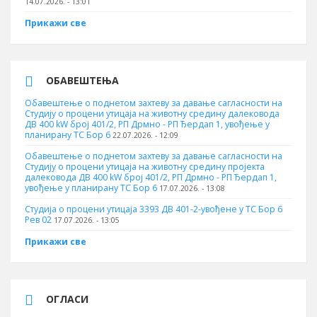
14.07.2026. - 13:01
Прикажи све
ОБАВЕШТЕЊА
Обавештење о поднетом захтеву за давање сагласности на
Студију о процени утицаја на животну средину далековода
ДВ 400 kW број 401/2, РП Дрмно - РП Ђердап 1, увођење у
планирану ТС Бор 6
22.07.2026. - 12:09
Обавештење о поднетом захтеву за давање сагласности на
Студију о процени утицаја на животну средину пројекта
далековода ДВ 400 kW број 401/2, РП Дрмно - РП Ђердап 1,
увођење у планирану ТС Бор 6
17.07.2026. - 13:08
Студија о процени утицаја 3393 ДВ 401-2-увођене у ТС Бор 6
Рев 02
17.07.2026. - 13:05
Прикажи све
ОГЛАСИ