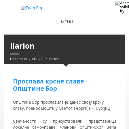
MENU
ilarion
Насловна
ИНФО
ilarion
Прослава крсне славе
Општине Бор
Општина Бор прославила је данас своју крсну
славу, пренос моштију Светог Георгија – Ђурђиц.
Свечаности су присуствовали представници
локалне самоуправе, чланови општинског Већа