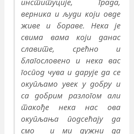
институције, града,
верника и људи који овде
живе и бораве. Нека је
свима вама који данас
славите, срећно и
благословено и нека вас
господ чува и дарује да се
окупљамо увек у добру и
са добрим разлогом али
такође нека нас ова
окупљања подсећају да
смо и ми дужни да