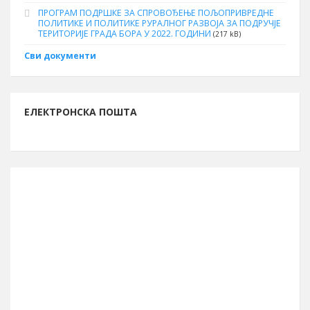
ПРОГРАМ ПОДРШКЕ ЗА СПРОВОЂЕЊЕ ПОЉОПРИВРЕДНЕ
ПОЛИТИКЕ И ПОЛИТИКЕ РУРАЛНОГ РАЗВОЈА ЗА ПОДРУЧЈЕ
ТЕРИТОРИЈЕ ГРАДА БОРА У 2022. ГОДИНИ
(217 kB)
Сви документи
ЕЛЕКТРОНСКА ПОШТА
ИНФОРМАЦИЈЕ О БОРУ
Буџет за 2026. годину
13.261.762.261 рсд
Број становника (попис 2011.)
48.615
Број бирача (септембар 2023.)