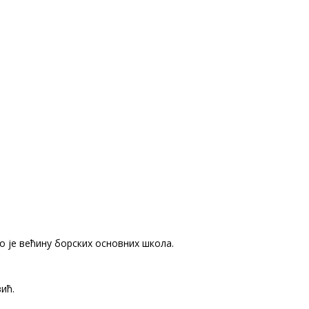
о је већину борских основних школа.
ић.