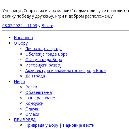
Учесници „Спортских игара младих“ надметали су се на полиго
велику победу у дружењу, игри и добром расположењу.
08.02.2024. - 11:03
у
Вести
Насловна
О Бору
Лична карта града
Обележја града Бора
Статут града Бора
Историјски развој
Архитектура и знаменитости града Бора
Дан града
Инфо
Вести
Обавештења
Јавне расправе
Конкурси
Одлуке
Огласи
ПРИВРЕДА
Привреда у Бору | Најновије вести