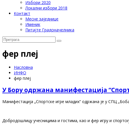
Избори 2020
Локални избори 2018
Контакт
Месне заједнице
Именик
Питајте Градоначелника
фер плеј
Насловна
ИНФО
фер плеј
У Бору одржана манифестација “Спор
Манифестација „Спортске игре младих“ одржана је у СПЦ „Боба
Добродошлицу учесницима и гостима, као и фер игру и спортску