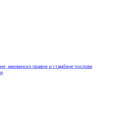
не, имовинско-правне и стамбене послове
ти