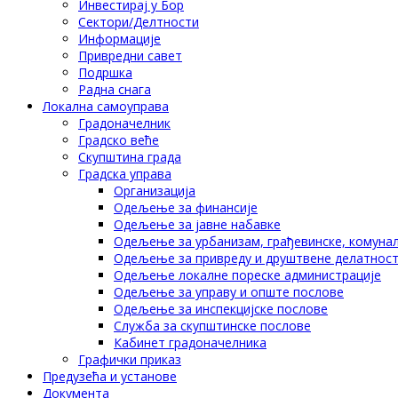
Инвестирај у Бор
Сектори/Делтности
Информације
Привредни савет
Подршка
Радна снага
Локална самоуправа
Градоначелник
Градско веће
Скупштина града
Градска управа
Организација
Одељење за финансије
Одељење за јавне набавке
Одељење за урбанизам, грађевинске, комунал
Одељење за привреду и друштвене делатнос
Одељење локалне пореске администрације
Одељење за управу и опште послове
Одељење за инспекцијске послове
Служба за скупштинске послове
Кабинет градоначелника
Графички приказ
Предузећа и установе
Документа