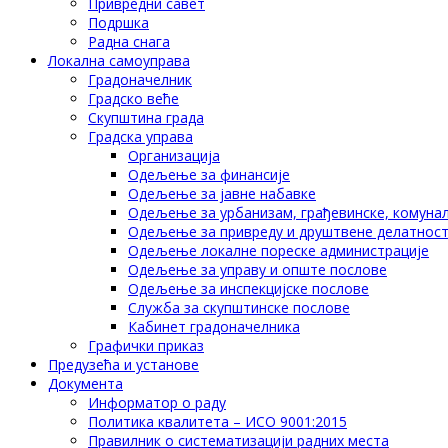
Привредни савет
Подршка
Радна снага
Локална самоуправа
Градоначелник
Градско веће
Скупштина града
Градска управа
Организација
Одељење за финансије
Одељење за јавне набавке
Одељење за урбанизам, грађевинске, комунал
Одељење за привреду и друштвене делатнос
Одељење локалне пореске администрације
Одељење за управу и опште послове
Одељење за инспекцијске послове
Служба за скупштинске послове
Кабинет градоначелника
Графички приказ
Предузећа и установе
Документа
Информатор о раду
Политика квалитета – ИСО 9001:2015
Правилник о систематизацији радних места