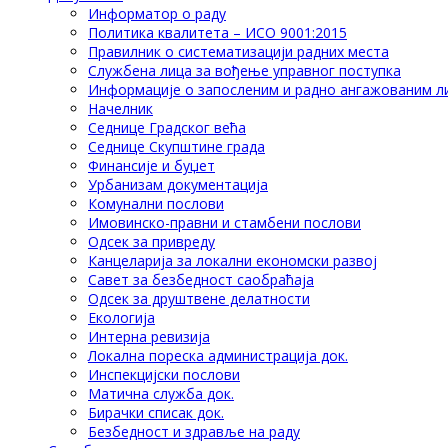
Информатор о раду
Политика квалитета – ИСО 9001:2015
Правилник о систематизацији радних места
Службена лица за вођење управног поступка
Информације о запосленим и радно ангажованим л
Начелник
Седнице Градског већа
Седнице Скупштине града
Финансије и буџет
Урбанизам документација
Комунални послови
Имовинско-правни и стамбени послови
Одсек за привреду
Канцеларија за локални економски развој
Савет за безбедност саобраћаја
Одсек за друштвене делатности
Eкологија
Интерна ревизија
Локална пореска администрација док.
Инспекцијски послови
Матична служба док.
Бирачки списак док.
Безбедност и здравље на раду