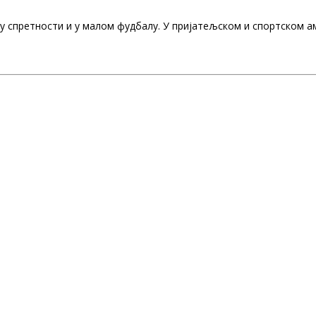
ну спретности и у малом фудбалу. У пријатељском и спортском а