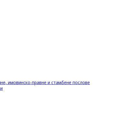
не, имовинско-правне и стамбене послове
ти