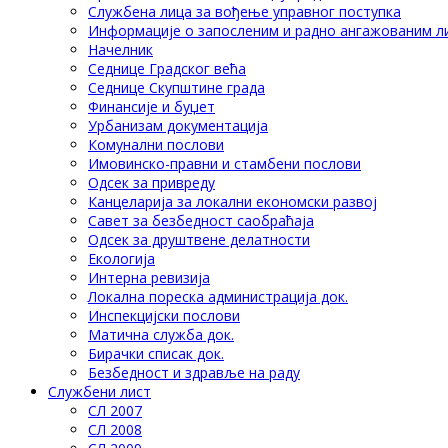
Службена лица за вођење управног поступка
Информације о запосленим и радно ангажованим л
Начелник
Седнице Градског већа
Седнице Скупштине града
Финансије и буџет
Урбанизам документација
Комунални послови
Имовинско-правни и стамбени послови
Одсек за привреду
Канцеларија за локални економски развој
Савет за безбедност саобраћаја
Одсек за друштвене делатности
Eкологија
Интерна ревизија
Локална пореска администрација док.
Инспекцијски послови
Матична служба док.
Бирачки списак док.
Безбедност и здравље на раду
Службени лист
СЛ 2007
СЛ 2008