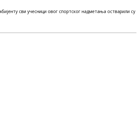
мбијенту сви учесници овог спортског надметања остварили су