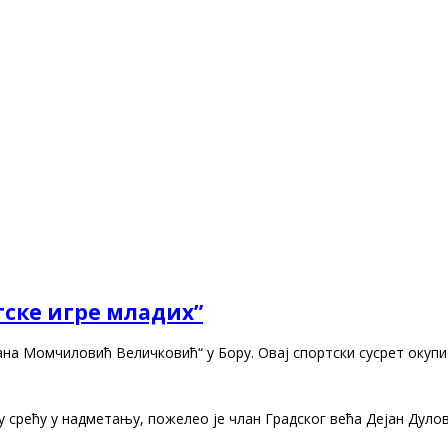
тске игре младих”
на Момчиловић Величковић“ у Бору. Овај спортски сусрет окупи
 срећу у надметању, пожелео је члан Градског већа Дејан Дулов