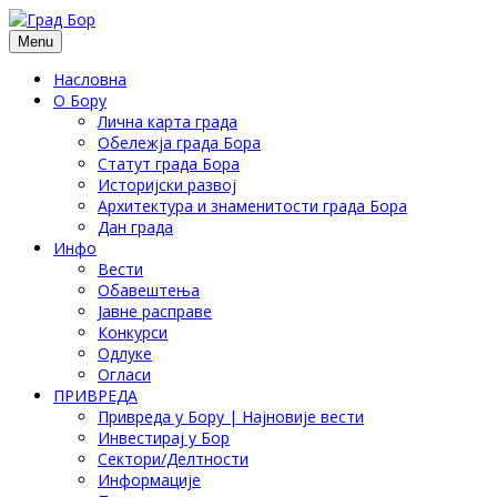
Menu
Насловна
О Бору
Лична карта града
Обележја града Бора
Статут града Бора
Историјски развој
Архитектура и знаменитости града Бора
Дан града
Инфо
Вести
Обавештења
Јавне расправе
Конкурси
Одлуке
Огласи
ПРИВРЕДА
Привреда у Бору | Најновије вести
Инвестирај у Бор
Сектори/Делтности
Информације