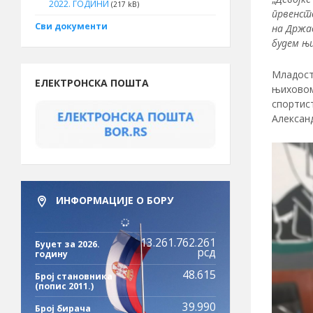
2022. ГОДИНИ
(217 kB)
првенств
Сви документи
на Држав
будем њ
Младост,
ЕЛЕКТРОНСКА ПОШТА
њиховом
спортист
Алексан
ИНФОРМАЦИЈЕ О БОРУ
13.261.762.261
Буџет за 2026.
рсд
годину
48.615
Број становника
(попис 2011.)
39.990
Број бирача