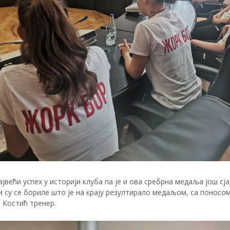
ајвећи успех у историји клуба па је и ова сребрна медаља још сјај
 су се бориле што је на крају резултирало медаљом, са поносо
а Костић тренер.