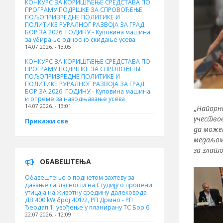
КОНКУРС ЗА КОРИШЋЕЊЕ СРЕДСТАВА ПО
ПРОГРАМУ ПОДРШКЕ ЗА СПРОВОЂЕЊЕ
ПОЉОПРИВРЕДНЕ ПОЛИТИКЕ И
ПОЛИТИКЕ РУРАЛНОГ РАЗВОЈА ЗА ГРАД
БОР ЗА 2026. ГОДИНУ - Куповинa машина
за убирање односно скидање усева
14.07.2026. - 13:05
КОНКУРС ЗА КОРИШЋЕЊЕ СРЕДСТАВА ПО
ПРОГРАМУ ПОДРШКЕ ЗА СПРОВОЂЕЊЕ
ПОЉОПРИВРЕДНЕ ПОЛИТИКЕ И
ПОЛИТИКЕ РУРАЛНОГ РАЗВОЈА ЗА ГРАД
БОР ЗА 2026. ГОДИНУ - Куповина машина
и опреме за наводњавање усева
14.07.2026. - 13:01
„
Напорно
учествов
Прикажи све
да можем
медаљом.
за злат
ОБАВЕШТЕЊА
Обавештење о поднетом захтеву за
давање сагласности на Студију о процени
утицаја на животну средину далековода
ДВ 400 kW број 401/2, РП Дрмно - РП
Ђердап 1, увођење у планирану ТС Бор 6
22.07.2026. - 12:09