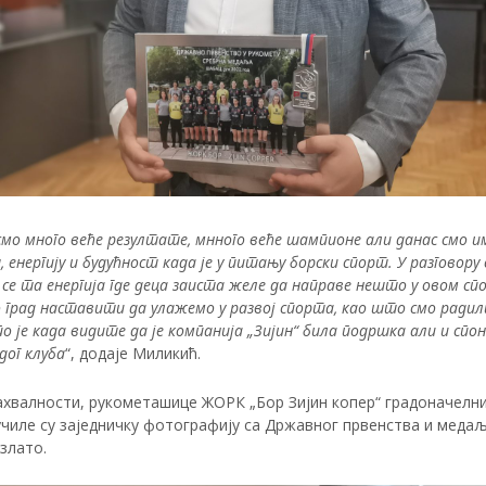
мо много веће резултате, мнного веће шампионе али данас смо и
 енергију и будућност када је у питању борски спорт. У разговору 
се та енергија где деца заиста желе да направе нешто у овом сп
 град наставити да улажемо у развој спорта, као што смо радил
по је када видите да је компанија „Зијин“ била подршка али и спо
дог клуба
“, додаје Миликић.
ахвалности, рукометашице ЖОРК „Бор Зијин копер“ градоначелни
чиле су заједничку фотографију са Државног првенства и медаљ
 злато.