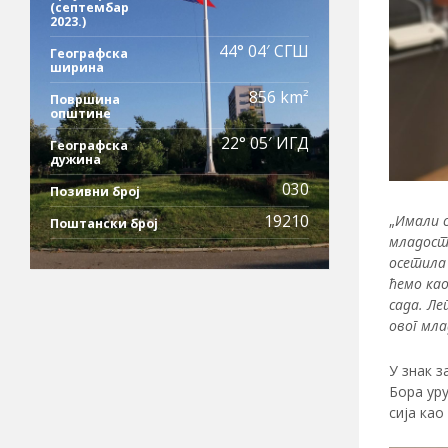
(септембар
2023.)
44° 04′ СГШ
Географска
ширина
856 km²
Површина
општине
22° 05′ ИГД
Географска
дужина
030
Позивни број
19210
„
Имали с
Поштански број
младост,
осетила 
ћемо као
сада. Ле
овог мла
У знак з
Бора уру
сија као