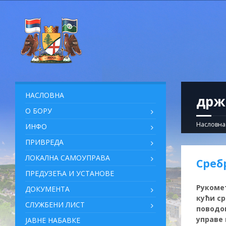
НАСЛОВНА
држ
О БОРУ
Насловна
ИНФО
ПРИВРЕДА
ЛОКАЛНА САМОУПРАВА
Сребр
ПРЕДУЗЕЋА И УСТАНОВЕ
Рукомет
ДОКУМЕНТА
кући с
СЛУЖБЕНИ ЛИСТ
поводо
управе 
ЈАВНЕ НАБАВКЕ