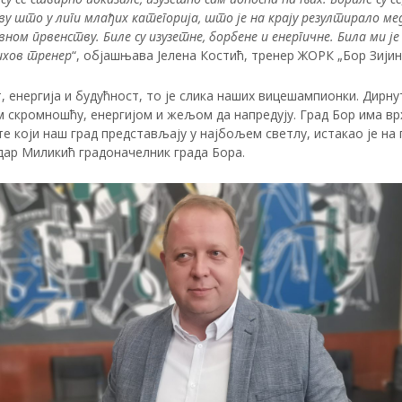
у што у лиги млађих категорија, што је на крају резултирало м
ном првенству. Биле су изузетне, борбене и енергичне. Била ми је
ихов тренер
“, објашњава Јелена Костић, тренер ЖОРК „Бор Зијин
 енергија и будућност, то је слика наших вицешампионки. Дирну
 скромношћу, енергијом и жељом да напредују. Град Бор има вр
е који наш град представљају у најбољем светлу, истакао је на 
дар Миликић градоначелник града Бора.