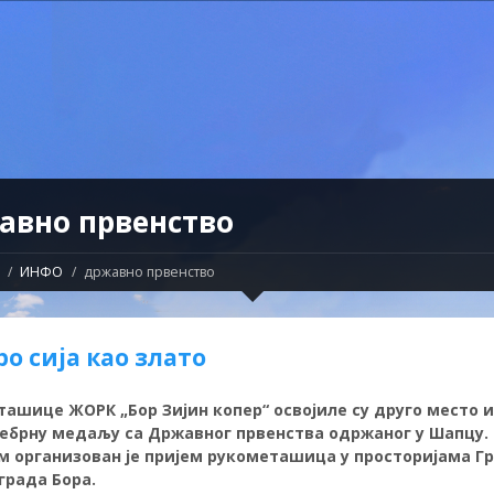
авно првенство
ИНФО
државно првенство
о сија као злато
ашице ЖОРК „Бор Зијин копер“ освојиле су друго место 
ребрну медаљу са Државног првенства одржаног у Шапцу
м организован је пријем рукометашица у просторијама Г
града Бора.