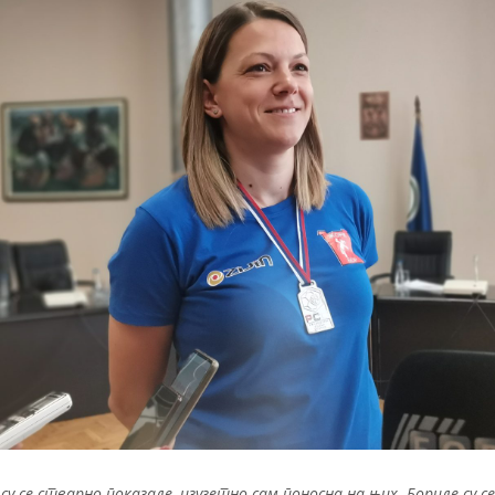
 су се стварно показале, изузетно сам поносна на њих. Бориле су с