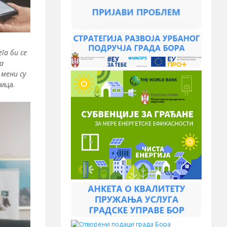
га би се
а
 мени су
ица.