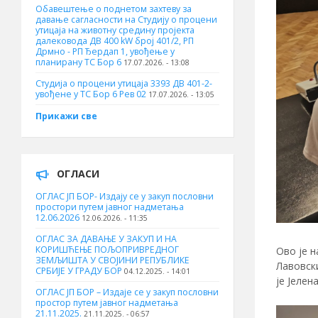
Обавештење о поднетом захтеву за
давање сагласности на Студију о процени
утицаја на животну средину пројекта
далековода ДВ 400 kW број 401/2, РП
Дрмно - РП Ђердап 1, увођење у
планирану ТС Бор 6
17.07.2026. - 13:08
Студија о процени утицаја 3393 ДВ 401-2-
увођене у ТС Бор 6 Рев 02
17.07.2026. - 13:05
Прикажи све
ОГЛАСИ
ОГЛАС ЈП БОР- Издају се у закуп пословни
простори путем јавног надметања
12.06.2026
12.06.2026. - 11:35
ОГЛАС ЗА ДАВАЊЕ У ЗАКУП И НА
КОРИШЋЕЊЕ ПОЉОПРИВРЕДНОГ
Ово је н
ЗЕМЉИШТА У СВОЈИНИ РЕПУБЛИКЕ
Лавовски
СРБИЈЕ У ГРАДУ БОР
04.12.2025. - 14:01
је Јелен
ОГЛАС ЈП БОР – Издаје се у закуп пословни
простор путем јавног надметања
21.11.2025.
21.11.2025. - 06:57