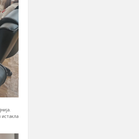
нија.
м истакла