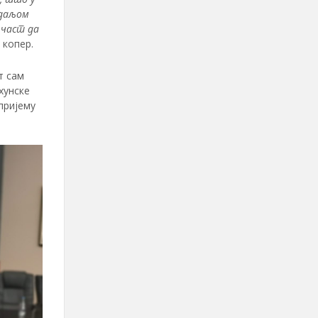
едаљом
 част да
 копер.
т сам
хунске
пријему