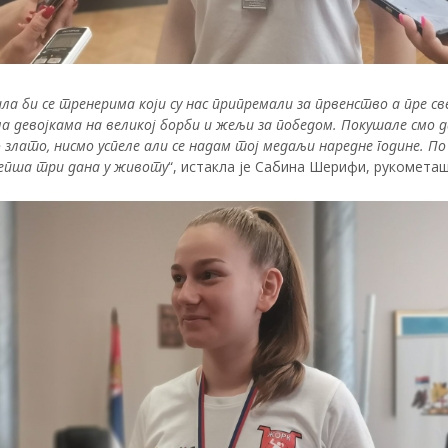
ла би се тренерима који су нас припремали за првенство а пре све
а девојкама на великој борби и жељи за победом. Покушале смо д
 злато, нисмо успеле али се надам тој медаљи наредне године. По
лепша три дана у животу
“, истакла је Сабина Шерифи, рукометаш