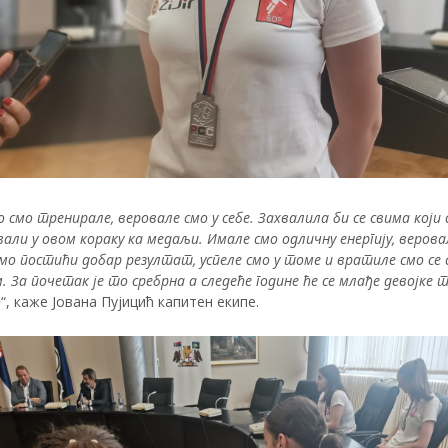
 смо тренирале, веровале смо у себе. Захвалила би се свима који 
али у овом кораку ка медаљи. Имале смо одличну енергију, верова
о постићи добар резултат, успеле смо у томе и вратиле смо се 
 За почетак је то сребрна а следеће године ће се млађе девојке
о
“, каже Јована Пујицић капитен екипе.