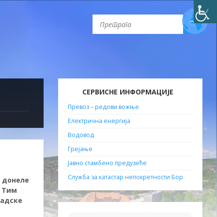
СЕРВИСНЕ ИНФОРМАЦИЈЕ
Превоз – редови вожње
Електрична енергија
Водовод
Грејање
Јавно стамбено предузеће
Служба за катастар непокретности Бор
и донеле
. Тим
радске