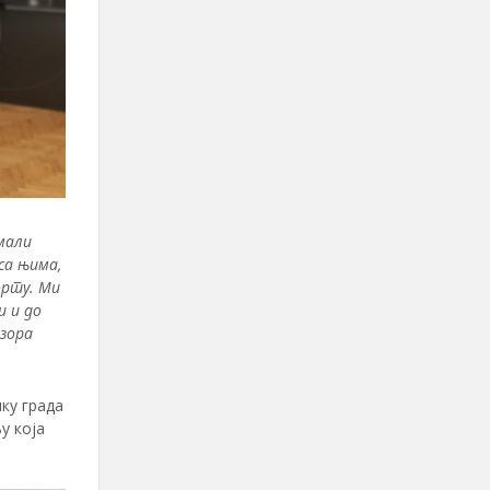
мали
са њима,
орту. Ми
и и до
нзора
ку града
у која