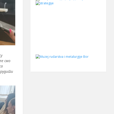
су
ле смо
са
 трудити