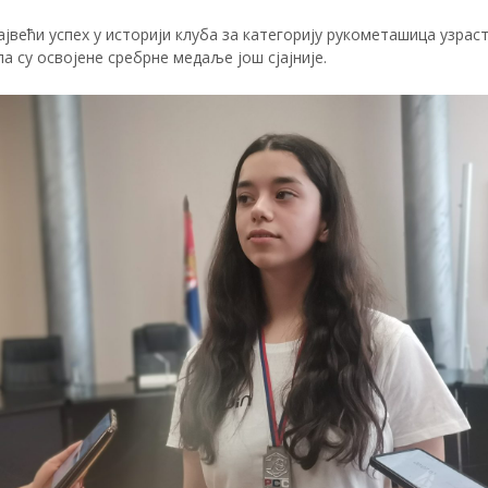
ајвећи успех у историји клуба за категорију рукометашица узраст
па су освојене сребрне медаље још сјајније.