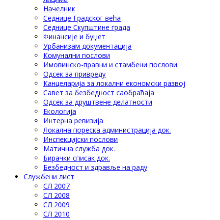
Начелник
Седнице Градског већа
Седнице Скупштине града
Финансије и буџет
Урбанизам документација
Комунални послови
Имовинско-правни и стамбени послови
Одсек за привреду
Канцеларија за локални економски развој
Савет за безбедност саобраћаја
Одсек за друштвене делатности
Eкологија
Интерна ревизија
Локална пореска администрација док.
Инспекцијски послови
Матична служба док.
Бирачки списак док.
Безбедност и здравље на раду
Службени лист
СЛ 2007
СЛ 2008
СЛ 2009
СЛ 2010