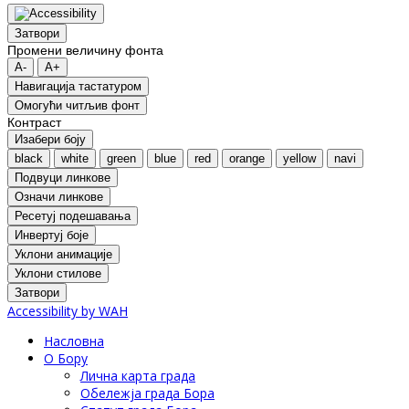
Затвори
Промени величину фонта
A-
A+
Навигација тастатуром
Oмогући читљив фонт
Контраст
Изабери боју
black
white
green
blue
red
orange
yellow
navi
Подвуци линкове
Означи линкове
Ресетуј подешавања
Инвертуј боје
Уклони анимације
Уклони стилове
Затвори
Accessibility by WAH
Насловна
О Бору
Лична карта града
Обележја града Бора