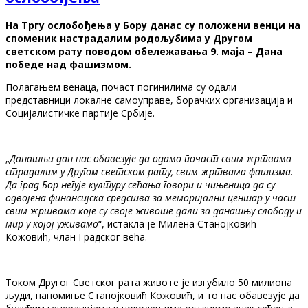
На Тргу ослобођења у Бору данас су положени венци на
споменик настрадалим родољубима у Другом
светском рату поводом обележавања 9. маја – Дана
победе над фашизмом.
Полагањем венаца, почаст погинилима су одали
представници локалне самоуправе, борачких организација и
Социјалистичке партије Србије.
„
Данашњи дан нас обавезује да одамо почаст свим жртвама
страдалим у Другом светском рату, свим жртвама фашизма.
Да град Бор негује културу сећања говори и чињеница да су
одвојена финансијска средства за меморијални центар у част
свим жртвама које су своје животе дали за данашњу слободу и
мир у којој уживамо
“, истакла је Милена Станојкoвић
Кожовић, члан Градског већа.
Током Другог Светског рата животе је изгубило 50 милиона
људи, напомиње Станојковић Кожовић, и то нас обавезује да