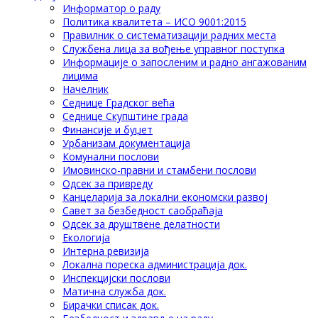
Информатор о раду
Политика квалитета – ИСО 9001:2015
Правилник о систематизацији радних места
Службена лица за вођење управног поступка
Информације о запосленим и радно ангажованим
лицима
Начелник
Седнице Градског већа
Седнице Скупштине града
Финансије и буџет
Урбанизам документација
Комунални послови
Имовинско-правни и стамбени послови
Одсек за привреду
Канцеларија за локални економски развој
Савет за безбедност саобраћаја
Одсек за друштвене делатности
Eкологија
Интерна ревизија
Локална пореска администрација док.
Инспекцијски послови
Матична служба док.
Бирачки списак док.