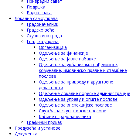
Привредни савет
Подршка
Радна снага
Локална самоуправа
Градоначелник
Градско веће
Скупштина града
Градска управа
Организација
Одељење за финансије
Одељење за јавне набавке
Одељење за урбанизам, грађевинске,
комуналне, имовинско-правне и стамбене
послове
Одељење за привреду и друштвене
делатности
Одељење локалне пореске администрације
Одељење за управу и опште послове
Одељење за инспекцијске послове
Служба за скупштинске послове
Кабинет градоначелника
Графички приказ
Предузећа и установе
Документа