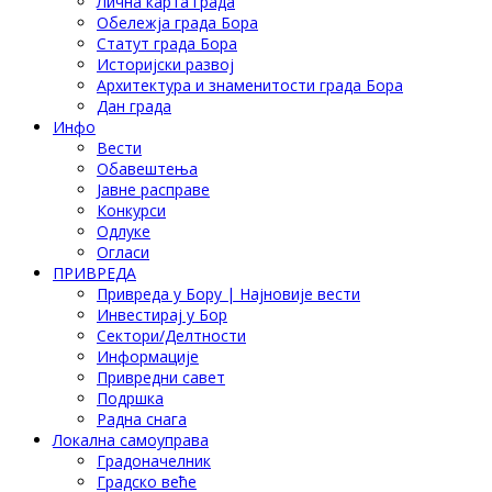
Лична карта града
Обележја града Бора
Статут града Бора
Историјски развој
Архитектура и знаменитости града Бора
Дан града
Инфо
Вести
Обавештења
Јавне расправе
Конкурси
Одлуке
Огласи
ПРИВРЕДА
Привреда у Бору | Најновије вести
Инвестирај у Бор
Сектори/Делтности
Информације
Привредни савет
Подршка
Радна снага
Локална самоуправа
Градоначелник
Градско веће