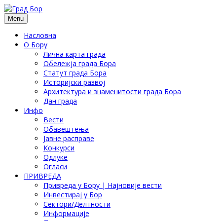
Menu
Насловна
О Бору
Лична карта града
Обележја града Бора
Статут града Бора
Историјски развој
Архитектура и знаменитости града Бора
Дан града
Инфо
Вести
Обавештења
Јавне расправе
Конкурси
Одлуке
Огласи
ПРИВРЕДА
Привреда у Бору | Најновије вести
Инвестирај у Бор
Сектори/Делтности
Информације