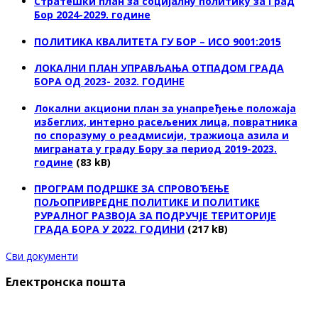
Стратешки план за социјалну политику за Град
Бор 2024-2029. године
ПОЛИТИКА КВАЛИТЕТА ГУ БОР – ИСО 9001:2015
ЛОКАЛНИ ПЛАН УПРАВЉАЊА ОТПАДОМ ГРАДА
БОРА ОД 2023- 2032. ГОДИНЕ
Локални акциони план за унапређење положаја
избеглих, интерно расељених лица, повратника
по споразуму о реадмисији, тражиоца азила и
миграната у граду Бору за период 2019-2023.
године
(83 kB)
ПРОГРАМ ПОДРШКЕ ЗА СПРОВОЂЕЊЕ
ПОЉОПРИВРЕДНЕ ПОЛИТИКЕ И ПОЛИТИКЕ
РУРАЛНОГ РАЗВОЈА ЗА ПОДРУЧЈЕ ТЕРИТОРИЈЕ
ГРАДА БОРА У 2022. ГОДИНИ
(217 kB)
Сви документи
Електронска пошта