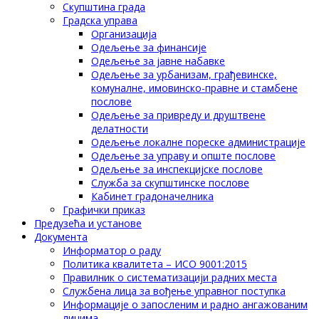
Скупштина града
Градска управа
Организација
Одељење за финансије
Одељење за јавне набавке
Одељење за урбанизам, грађевинске,
комуналне, имовинско-правне и стамбене
послове
Одељење за привреду и друштвене
делатности
Одељење локалне пореске администрације
Одељење за управу и опште послове
Одељење за инспекцијске послове
Служба за скупштинске послове
Кабинет градоначелника
Графички приказ
Предузећа и установе
Документа
Информатор о раду
Политика квалитета – ИСО 9001:2015
Правилник о систематизацији радних места
Службена лица за вођење управног поступка
Информације о запосленим и радно ангажованим
лицима