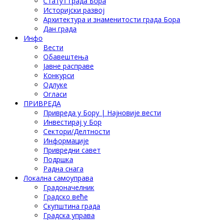
Статут града Бора
Историјски развој
Архитектура и знаменитости града Бора
Дан града
Инфо
Вести
Обавештења
Јавне расправе
Конкурси
Одлуке
Огласи
ПРИВРЕДА
Привреда у Бору | Најновије вести
Инвестирај у Бор
Сектори/Делтности
Информације
Привредни савет
Подршка
Радна снага
Локална самоуправа
Градоначелник
Градско веће
Скупштина града
Градска управа