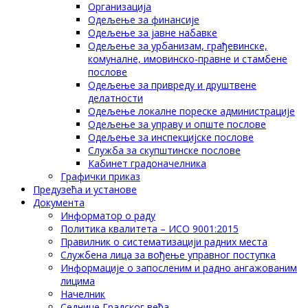
Организација
Одељење за финансије
Одељење за јавне набавке
Одељење за урбанизам, грађевинске,
комуналне, имовинско-правне и стамбене
послове
Одељење за привреду и друштвене
делатности
Одељење локалне пореске администрације
Одељење за управу и опште послове
Одељење за инспекцијске послове
Служба за скупштинске послове
Кабинет градоначелника
Графички приказ
Предузећа и установе
Документа
Информатор о раду
Политика квалитета – ИСО 9001:2015
Правилник о систематизацији радних места
Службена лица за вођење управног поступка
Информације о запосленим и радно ангажованим
лицима
Начелник
Седнице Градског већа