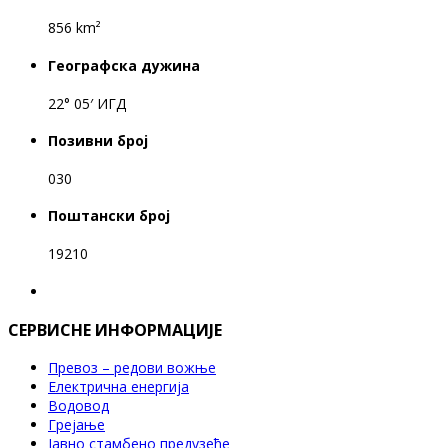
856 km²
Географска дужина
22° 05′ ИГД
Позивни број
030
Поштански број
19210
СЕРВИСНЕ ИНФОРМАЦИЈЕ
Превоз – редови вожње
Електрична енергија
Водовод
Грејање
Јавно стамбено предузеће