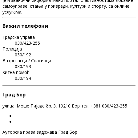
је и званични информативни портал о активностима локалне
самоуправе, стања у привреди, култури и спорту, са онлине
услугама.
Важни телефони
Градска управа
030/423-255
Полиција
030/192
Ватрогасци / Спасиоци
030/193
Хитна помоћ
030/194
Град Бор
улица: Моше Пијаде бр. 3, 19210 Бор тел: +381 030/423-255
Ауторска права задржава Град Бор