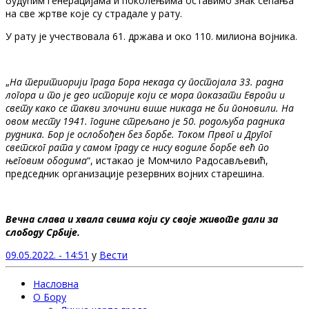
будућим генерацијама и поколењима оставимо знак сећања
на све жртве које су страдале у рату.
У рату je учествовала 61. држава и око 110. милиона војника.
„
На теритиорији града Бора некада су постојала 33. радна
логора и то је део историје који се мора показати Европи и
свету како се такви злочини више никада не би поновили. На
овом месту 1941. године стрељано је 50. родољуба радника
рудника. Бор је ослобођен без борбе. Током Првог и Другог
светског рата у самом граду се нису водиле борбе већ по
његовим ободима
“, истакао је Момчило Радосављевић,
председник организације резервних војних старешина.
Вечна слава и хвала свима који су своје животе дали за
слободу Србије.
09.05.2022. - 14:51
у
Вести
Насловна
О Бору