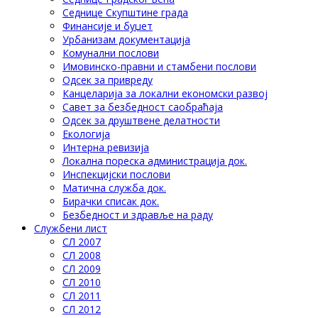
Седнице Скупштине града
Финансије и буџет
Урбанизам документација
Комунални послови
Имовинско-правни и стамбени послови
Одсек за привреду
Канцеларија за локални економски развој
Савет за безбедност саобраћаја
Одсек за друштвене делатности
Eкологија
Интерна ревизија
Локална пореска администрација док.
Инспекцијски послови
Матична служба док.
Бирачки списак док.
Безбедност и здравље на раду
Службени лист
СЛ 2007
СЛ 2008
СЛ 2009
СЛ 2010
СЛ 2011
СЛ 2012