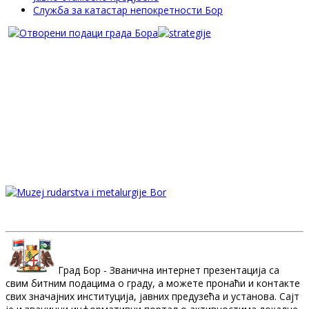
Служба за катастар непокретности Бор
Град Бор - Званична интернет презентација са
свим битним подацима о граду, а можете пронаћи и контакте
свих значајних институција, јавних предузећа и установа. Сајт