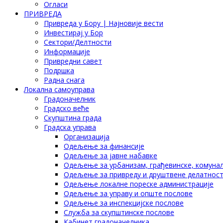
Огласи
ПРИВРЕДА
Привреда у Бору | Најновије вести
Инвестирај у Бор
Сектори/Делтности
Информације
Привредни савет
Подршка
Радна снага
Локална самоуправа
Градоначелник
Градско веће
Скупштина града
Градска управа
Организација
Одељење за финансије
Одељење за јавне набавке
Одељење за урбанизам, грађевинске, комунал
Одељење за привреду и друштвене делатнос
Одељење локалне пореске администрације
Одељење за управу и опште послове
Одељење за инспекцијске послове
Служба за скупштинске послове
Кабинет градоначелника