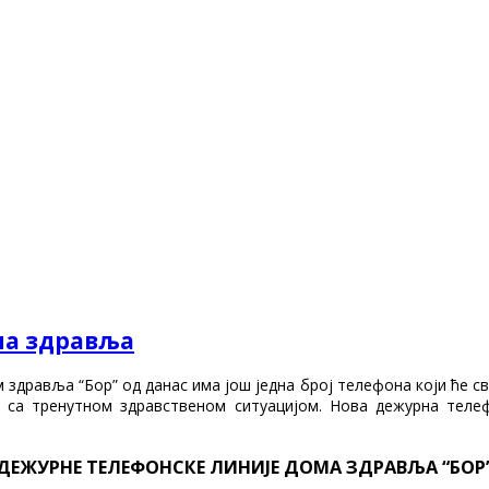
ма здравља
здравља “Бор” од данас има још једна број телефона који ће сва
зи са тренутном здравственом ситуацијом. Нова дежурна теле
ДЕЖУРНЕ ТЕЛЕФОНСКЕ ЛИНИЈЕ ДОМА ЗДРАВЉА “БОР”