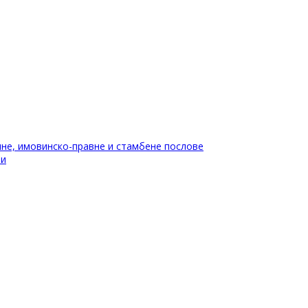
не, имовинско-правне и стамбене послове
ти