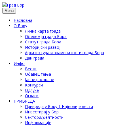
Menu
Насловна
О Бору
Лична карта града
Обележја града Бора
Статут града Бора
Историјски развој
Архитектура и знаменитости града Бора
Дан града
Инфо
Вести
Обавештења
Јавне расправе
Конкурси
Одлуке
Огласи
ПРИВРЕДА
Привреда у Бору | Најновије вести
Инвестирај у Бор
Сектори/Делтности
Информације