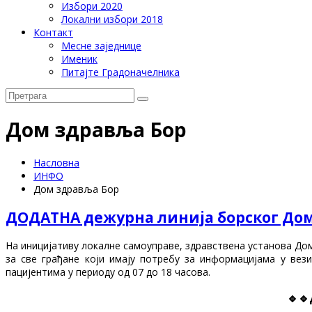
Избори 2020
Локални избори 2018
Контакт
Месне заједнице
Именик
Питајте Градоначелника
Дом здравља Бор
Насловна
ИНФО
Дом здравља Бор
ДОДАТНА дежурна линија борског До
На иницијативу локалне самоуправе, здравствена установа Дом 
за све грађане који имају потребу за информацијама у ве
пацијентима у периоду од 07 до 18 часова.
🔹