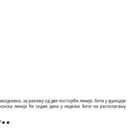
кодневно, за разлику од две постојеће линије, бити у функцији
фонска линија ће седам дана у недељи бити на располагању
🔹🔹