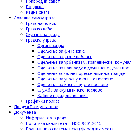
Привредни савет
Подршка
Радна снага
Локална самоуправа
Градоначелник
Градско веће
Скупштина града
Градска управа
Организација
Одељење за финансије
Одељење за јавне набавке
Одељење за урбанизам, грађевинске, комунал
Одељење за привреду и друштвене делатнос
Одељење локалне пореске администрације
Одељење за управу и опште послове
Одељење за инспекцијске послове
Служба за скупштинске послове
Кабинет градоначелника
Графички приказ
Предузећа и установе
Документа
Информатор о раду
Политика квалитета – ИСО 9001:2015
Правилник о систематизацији радних места