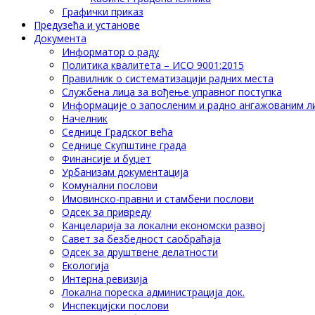
Графички приказ
Предузећа и установе
Документа
Информатор о раду
Политика квалитета – ИСО 9001:2015
Правилник о систематизацији радних места
Службена лица за вођење управног поступка
Информације о запосленим и радно ангажованим л
Начелник
Седнице Градског већа
Седнице Скупштине града
Финансије и буџет
Урбанизам документација
Комунални послови
Имовинско-правни и стамбени послови
Одсек за привреду
Канцеларија за локални економски развој
Савет за безбедност саобраћаја
Одсек за друштвене делатности
Eкологија
Интерна ревизија
Локална пореска администрација док.
Инспекцијски послови