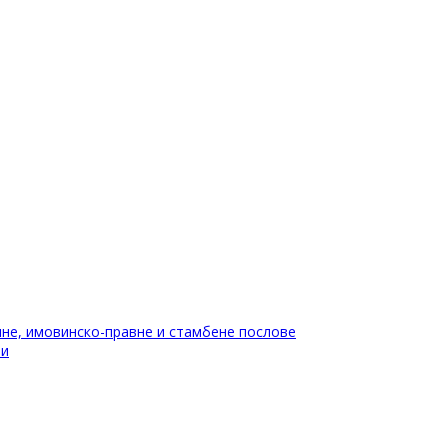
не, имовинско-правне и стамбене послове
ти