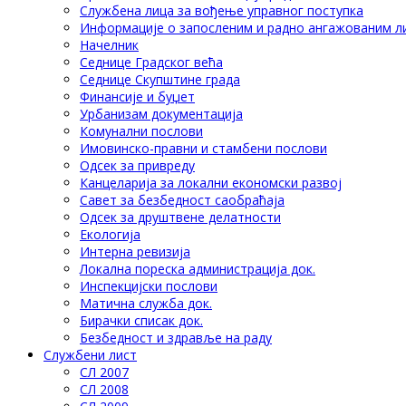
Службена лица за вођење управног поступка
Информације о запосленим и радно ангажованим л
Начелник
Седнице Градског већа
Седнице Скупштине града
Финансије и буџет
Урбанизам документација
Комунални послови
Имовинско-правни и стамбени послови
Одсек за привреду
Канцеларија за локални економски развој
Савет за безбедност саобраћаја
Одсек за друштвене делатности
Eкологија
Интерна ревизија
Локална пореска администрација док.
Инспекцијски послови
Матична служба док.
Бирачки списак док.
Безбедност и здравље на раду
Службени лист
СЛ 2007
СЛ 2008