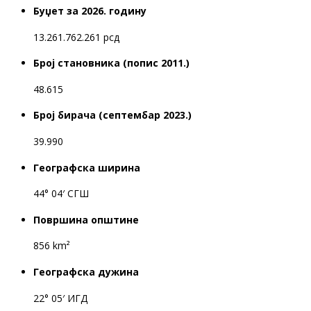
Буџет за 2026. годину
13.261.762.261 рсд
Број становника (попис 2011.)
48.615
Број бирача (септембар 2023.)
39.990
Географска ширина
44° 04′ СГШ
Површина општине
856 km²
Географска дужина
22° 05′ ИГД