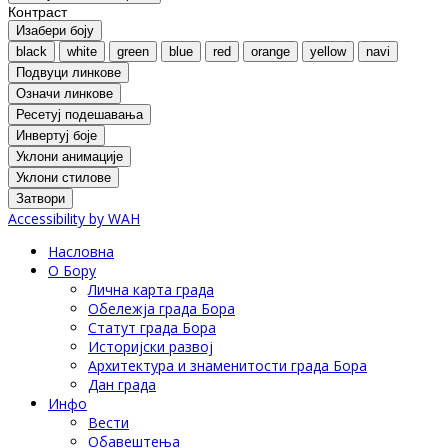
Контраст
Изабери боју
black
white
green
blue
red
orange
yellow
navi
Подвуци линкове
Означи линкове
Ресетуј подешавања
Инвертуј боје
Уклони анимације
Уклони стилове
Затвори
Accessibility by WAH
Насловна
О Бору
Лична карта града
Обележја града Бора
Статут града Бора
Историјски развој
Архитектура и знаменитости града Бора
Дан града
Инфо
Вести
Обавештења