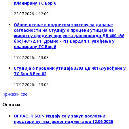
планирану ТС Бор 6
22.07.2026. - 12:09
Обавештење о поднетом захтеву за давање
сагласности на Студију о процени утицаја на
животну средину пројекта далековода ДВ 400 kW
број 401/2, РП Дрмно - РП Ђердап 1, увођење у
планирану ТС Бор 6
17.07.2026. - 13:08
Студија о процени утицаја 3393 ДВ 401-2-увођене у
ТС Бор 6 Рев 02
17.07.2026. - 13:05
Прикажи све
Огласи
ОГЛАС ЈП БОР- Издају се у закуп пословни
простори путем јавног надметања 12.06.2026