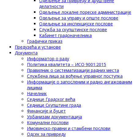
Одељење за привреду и друштвене
делатности
Одељење локалне пореске администрације
Одељење за управу и опште послове
Одељење за инспекцијске послове
Служба за скупштинске послове
Кабинет градоначелника
Графички приказ
Предузећа и установе
Документа
Информатор о раду
Политика квалитета – ИСО 9001:2015
Правилник о систематизацији радних места
Службена лица за вођење управног поступка
Информације о запосленим и радно ангажованим
лицима
Начелник
Седнице Градског већа
Седнице Скупштине града
Финансије и буџет
Урбанизам документација
Комунални послови
Имовинско-правни и стамбени послови
Одсек за привреду