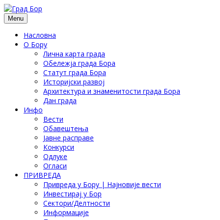
Menu
Насловна
О Бору
Лична карта града
Обележја града Бора
Статут града Бора
Историјски развој
Архитектура и знаменитости града Бора
Дан града
Инфо
Вести
Обавештења
Јавне расправе
Конкурси
Одлуке
Огласи
ПРИВРЕДА
Привреда у Бору | Најновије вести
Инвестирај у Бор
Сектори/Делтности
Информације