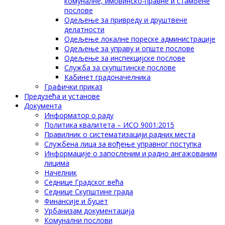
комуналне, имовинско-правне и стамбене
послове
Одељење за привреду и друштвене
делатности
Одељење локалне пореске администрације
Одељење за управу и опште послове
Одељење за инспекцијске послове
Служба за скупштинске послове
Кабинет градоначелника
Графички приказ
Предузећа и установе
Документа
Информатор о раду
Политика квалитета – ИСО 9001:2015
Правилник о систематизацији радних места
Службена лица за вођење управног поступка
Информације о запосленим и радно ангажованим
лицима
Начелник
Седнице Градског већа
Седнице Скупштине града
Финансије и буџет
Урбанизам документација
Комунални послови