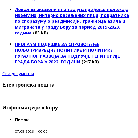
Локални акциони план за унапређење положаја
избеглих, интерно расељених лица, повратника
по споразуму о реадмисији, тражиоца азила и
миграната у граду Бору за период 2019-2023.
године
(83 kB)
ПРОГРАМ ПОДРШКЕ ЗА СПРОВОЂЕЊЕ
ПОЉОПРИВРЕДНЕ ПОЛИТИКЕ И ПОЛИТИКЕ
РУРАЛНОГ РАЗВОЈА ЗА ПОДРУЧЈЕ ТЕРИТОРИЈЕ
ГРАДА БОРА У 2022. ГОДИНИ
(217 kB)
Сви документи
Електронска пошта
Информације о Бору
Петак
07.08.2026. - 00:00