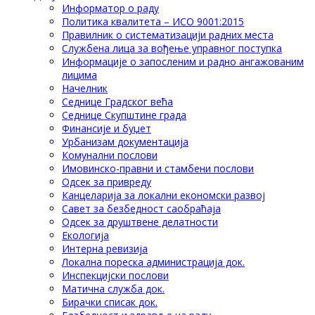
Информатор о раду
Политика квалитета – ИСО 9001:2015
Правилник о систематизацији радних места
Службена лица за вођење управног поступка
Информације о запосленим и радно ангажованим
лицима
Начелник
Седнице Градског већа
Седнице Скупштине града
Финансије и буџет
Урбанизам документација
Комунални послови
Имовинско-правни и стамбени послови
Одсек за привреду
Канцеларија за локални економски развој
Савет за безбедност саобраћаја
Одсек за друштвене делатности
Eкологија
Интерна ревизија
Локална пореска администрација док.
Инспекцијски послови
Матична служба док.
Бирачки списак док.