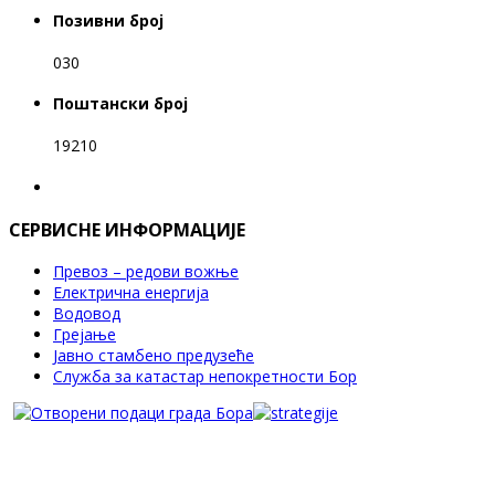
Позивни број
030
Поштански број
19210
СЕРВИСНЕ ИНФОРМАЦИЈЕ
Превоз – редови вожње
Електрична енергија
Водовод
Грејање
Јавно стамбено предузеће
Служба за катастар непокретности Бор