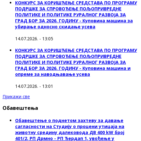
КОНКУРС ЗА КОРИШЋЕЊЕ СРЕДСТАВА ПО ПРОГРАМУ
ПОДРШКЕ ЗА СПРОВОЂЕЊЕ ПОЉОПРИВРЕДНЕ
ПОЛИТИКЕ И ПОЛИТИКЕ РУРАЛНОГ РАЗВОЈА ЗА
ГРАД БОР ЗА 2026. ГОДИНУ - Куповинa машина за
убирање односно скидање усева
14.07.2026. - 13:05
КОНКУРС ЗА КОРИШЋЕЊЕ СРЕДСТАВА ПО ПРОГРАМУ
ПОДРШКЕ ЗА СПРОВОЂЕЊЕ ПОЉОПРИВРЕДНЕ
ПОЛИТИКЕ И ПОЛИТИКЕ РУРАЛНОГ РАЗВОЈА ЗА
ГРАД БОР ЗА 2026. ГОДИНУ - Куповина машина и
опреме за наводњавање усева
14.07.2026. - 13:01
Прикажи све
Обавештења
Обавештење о поднетом захтеву за давање
сагласности на Студију о процени утицаја на
животну средину далековода ДВ 400 kW број
401/2, РП Дрмно - РП Ђердап 1, увођење у