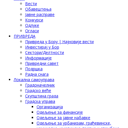
Вести
Обавештења
Јавне расправе
Конкурси
Одлуке
Огласи
ПРИВРЕДА
Привреда у Бору | Најновије вести
Инвестирај у Бор
Сектори/Делтности
Информације
Привредни савет
Подршка
Радна снага
Локална самоуправа
Градоначелник
Градско веће
Скупштина града
Градска управа
Организација
Одељење за финансије
Одељење за јавне набавке
Одељење за урбанизам, грађевинске,