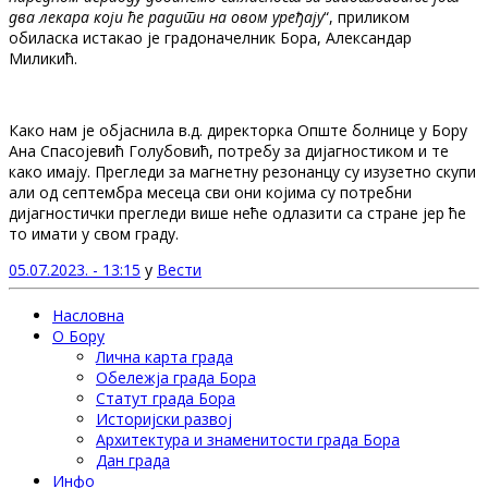
два лекара који ће радити на овом уређају
“, приликом
обиласка истакао је градоначелник Бора, Александар
Миликић.
Како нам је објаснила в.д. директорка Опште болнице у Бору
Ана Спасојевић Голубовић, потребу за дијагностиком и те
како имају. Прегледи за магнетну резонанцу су изузетно скупи
али од септембра месеца сви они којима су потребни
дијагностички прегледи више неће одлазити са стране јер ће
то имати у свом граду.
05.07.2023. - 13:15
у
Вести
Насловна
О Бору
Лична карта града
Обележја града Бора
Статут града Бора
Историјски развој
Архитектура и знаменитости града Бора
Дан града
Инфо