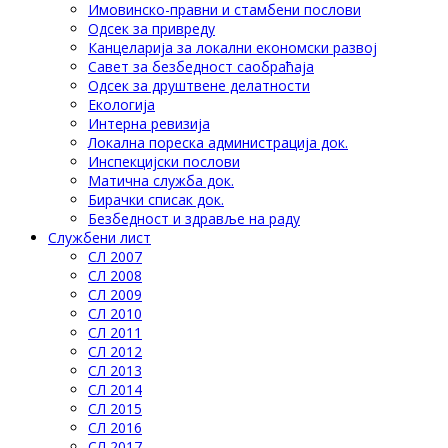
Имовинско-правни и стамбени послови
Одсек за привреду
Канцеларија за локални економски развој
Савет за безбедност саобраћаја
Одсек за друштвене делатности
Eкологија
Интерна ревизија
Локална пореска администрација док.
Инспекцијски послови
Матична служба док.
Бирачки списак док.
Безбедност и здравље на раду
Службени лист
СЛ 2007
СЛ 2008
СЛ 2009
СЛ 2010
СЛ 2011
СЛ 2012
СЛ 2013
СЛ 2014
СЛ 2015
СЛ 2016
СЛ 2017