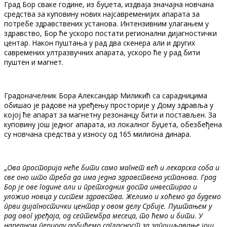
Град Бор сваке године, из буџета, издваја значајна новчана
средства за куповину нових најсавременијих апарата за
потребе здравствених установа. Интензивним улагањем у
здравство, Бор ће ускоро постати регионални дијагностички
центар. Након пуштања у рад два скенера али и других
савремених ултразвучних апарата, ускоро ће у рад бити
пуштен и магнет.
Градоначелник Бора Александар Миликић са сарадницима
обишао је радове на уређењу просторије у Дому здравља у
којој ће апарат за магнетну резонанцу бити и постављен. За
куповину још једног апарата, из локалног буџета, обезбеђена
су новчана средства у износу од 165 милиона динара.
„
Ова просторија неће бити само магнет већ и лекарска соба и
све оно што треба да има једна здравствена установа. Град
Бор је ове године али и претходних доста инвестирао и
уложио новца у систем здравства. Желимо и хоћемо да будемо
први дијагностички центар у овом делу Србије. Пуштањем у
рад овог уређаја, од септембра месеца, то ћемо и бити. У
наредном периоду добићемо сагласност за запошљавање још