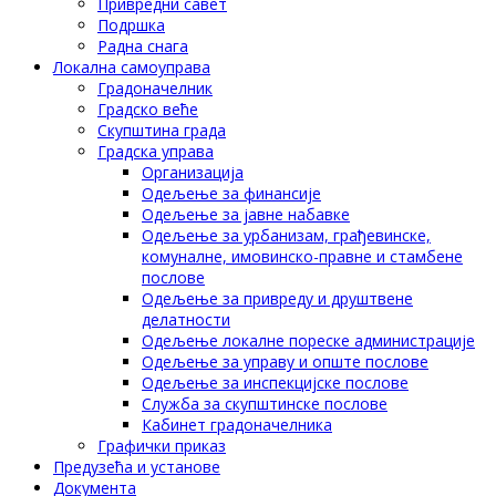
Привредни савет
Подршка
Радна снага
Локална самоуправа
Градоначелник
Градско веће
Скупштина града
Градска управа
Организација
Одељење за финансије
Одељење за јавне набавке
Одељење за урбанизам, грађевинске,
комуналне, имовинско-правне и стамбене
послове
Одељење за привреду и друштвене
делатности
Одељење локалне пореске администрације
Одељење за управу и опште послове
Одељење за инспекцијске послове
Служба за скупштинске послове
Кабинет градоначелника
Графички приказ
Предузећа и установе
Документа