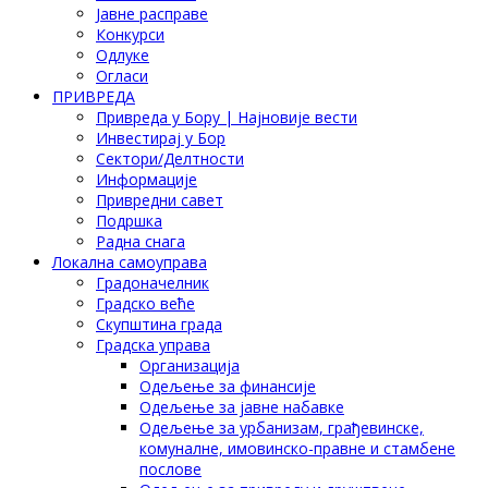
Јавне расправе
Конкурси
Одлуке
Огласи
ПРИВРЕДА
Привреда у Бору | Најновије вести
Инвестирај у Бор
Сектори/Делтности
Информације
Привредни савет
Подршка
Радна снага
Локална самоуправа
Градоначелник
Градско веће
Скупштина града
Градска управа
Организација
Одељење за финансије
Одељење за јавне набавке
Одељење за урбанизам, грађевинске,
комуналне, имовинско-правне и стамбене
послове