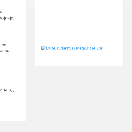
а.
ојније.
 не
ни на
лица од