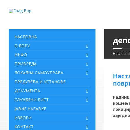
НАСЛОВНА
деп
О БОРУ
Насловна
ИНФО
ПРИВРЕДА
ЛОКАЛНА САМОУПРАВА
Наст
ПРЕДУЗЕЋА И УСТАНОВЕ
повр
ДОКУМЕНТА
Радници
СЛУЖБЕНИ ЛИСТ
кошење
ЈАВНЕ НАБАВКЕ
локациј
заједни
ИЗБОРИ
КОНТАКТ