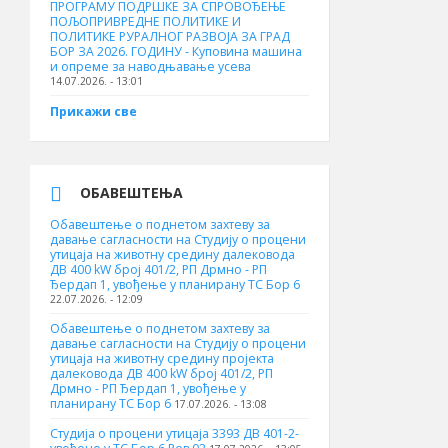
ПРОГРАМУ ПОДРШКЕ ЗА СПРОВОЂЕЊЕ
ПОЉОПРИВРЕДНЕ ПОЛИТИКЕ И
ПОЛИТИКЕ РУРАЛНОГ РАЗВОЈА ЗА ГРАД
БОР ЗА 2026. ГОДИНУ - Куповина машина
и опреме за наводњавање усева
14.07.2026. - 13:01
Прикажи све
ОБАВЕШТЕЊА
Обавештење о поднетом захтеву за
давање сагласности на Студију о процени
утицаја на животну средину далековода
ДВ 400 kW број 401/2, РП Дрмно - РП
Ђердап 1, увођење у планирану ТС Бор 6
22.07.2026. - 12:09
Обавештење о поднетом захтеву за
давање сагласности на Студију о процени
утицаја на животну средину пројекта
далековода ДВ 400 kW број 401/2, РП
Дрмно - РП Ђердап 1, увођење у
планирану ТС Бор 6
17.07.2026. - 13:08
Студија о процени утицаја 3393 ДВ 401-2-