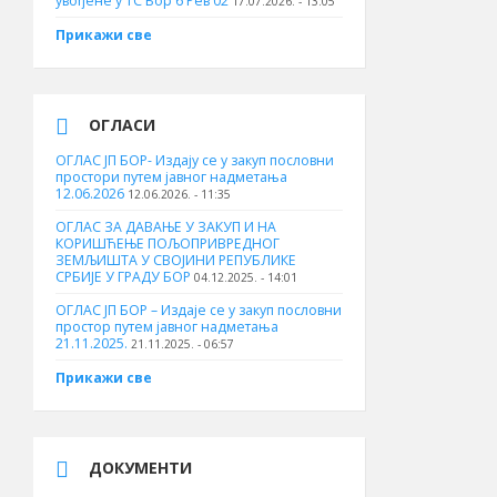
увођене у ТС Бор 6 Рев 02
17.07.2026. - 13:05
Прикажи све
ОГЛАСИ
ОГЛАС ЈП БОР- Издају се у закуп пословни
простори путем јавног надметања
12.06.2026
12.06.2026. - 11:35
ОГЛАС ЗА ДАВАЊЕ У ЗАКУП И НА
КОРИШЋЕЊЕ ПОЉОПРИВРЕДНОГ
ЗЕМЉИШТА У СВОЈИНИ РЕПУБЛИКЕ
СРБИЈЕ У ГРАДУ БОР
04.12.2025. - 14:01
ОГЛАС ЈП БОР – Издаје се у закуп пословни
простор путем јавног надметања
21.11.2025.
21.11.2025. - 06:57
Прикажи све
ДОКУМЕНТИ