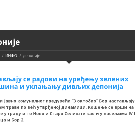
оније
ИНФО
депоније
ављају се радови на уређењу зелених
шина и уклањању дивљих депонија
 Јавно комуналног предузећа “3 октобар“ Бор настављају
м траве по већ утврђеној динамици. Кошење се врши на
е у граду и то Ново и Старо Селиште као и у насељима IV
ца и Бор 2.