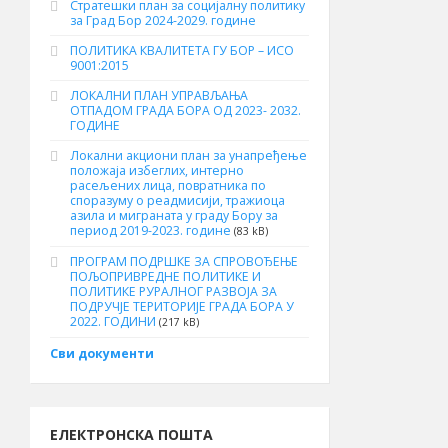
Стратешки план за социјалну политику
за Град Бор 2024-2029. године
ПОЛИТИКА КВАЛИТЕТА ГУ БОР – ИСО
9001:2015
ЛОКАЛНИ ПЛАН УПРАВЉАЊА
ОТПАДОМ ГРАДА БОРА ОД 2023- 2032.
ГОДИНЕ
Локални акциони план за унапређење
положаја избеглих, интерно
расељених лица, повратника по
споразуму о реадмисији, тражиоца
азила и миграната у граду Бору за
период 2019-2023. године
(83 kB)
ПРОГРАМ ПОДРШКЕ ЗА СПРОВОЂЕЊЕ
ПОЉОПРИВРЕДНЕ ПОЛИТИКЕ И
ПОЛИТИКЕ РУРАЛНОГ РАЗВОЈА ЗА
ПОДРУЧЈЕ ТЕРИТОРИЈЕ ГРАДА БОРА У
2022. ГОДИНИ
(217 kB)
Сви документи
ЕЛЕКТРОНСКА ПОШТА