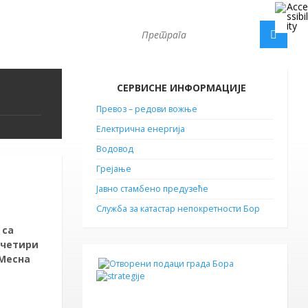
СЕРВИСНЕ ИНФОРМАЦИЈЕ
Превоз – редови вожње
Електрична енергија
Водовод
Грејање
Јавно стамбено предузеће
Служба за катастар непокретности Бор
 са
 четири
 Месна