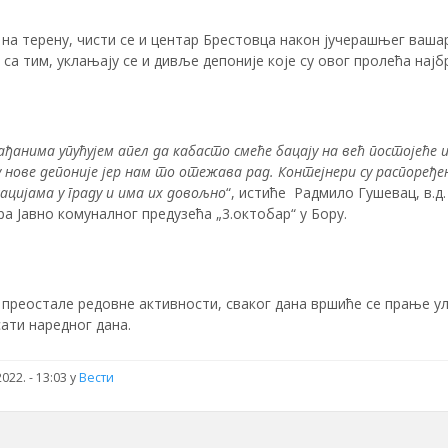
 на терену, чисти се и центар Брестовца након јучерашњег вашар
са тим, уклањају се и дивље депоније које су овог пролећа најбр
ађанима упућујем апел да кабасто смеће бацају на већ постојеће и
 нове депоније јер нам то отежава рад. Контејнери су распоређе
ацијама у граду и има их довољно
“, истиће Радмило Гушевац, в.д.
а Јавно комуналног предузећа „3.октобар“ у Бору.
 преостале редовне активности, сваког дана вршиће се прање у
сати наредног дана.
022. - 13:03
у
Вести