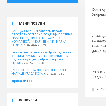
Екипе су
Упоредо 
ЈАВНИ ПОЗИВИ
РАНИ ЈАВНИ УВИД поводом израде
ПРОСТОРНОГ П ЛАНА ПОДРУЧЈА ПОСЕБНЕ
„
Свим гр
НАМЕНЕ РУДАРСКО - МЕТАЛУРШКОГ
стварају
КОМПЛЕКСА „ЧУКАРУ ПЕКИ” И „МАЛКА
ГОЛАЈА”
свим лок
17.07.2026. - 13:19
директор
Јавни позив за избор извођача радова за
реализацију радова на инвестиционом
одржавању и унапређењу својстава
зграда
09.07.2026. - 13:36
ЈАВНИ ПОЗИВ ЗА ДОДЕЛУ ОКТOБАРСКЕ
Уз ове и
НАГРАДЕ ГРАДА БОРА
07.07.2026. - 08:01
19 до 7 
Прикажи све
26.05.2
КОНКУРСИ