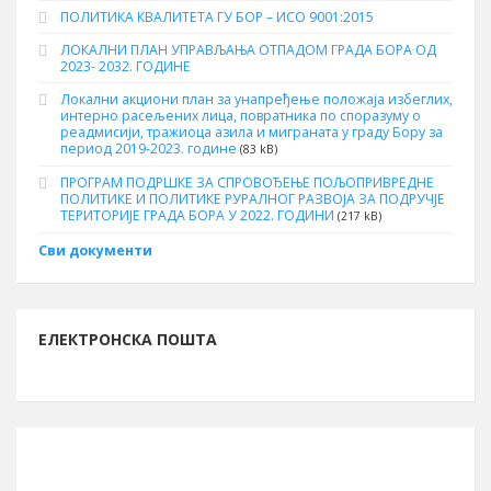
ПОЛИТИКА КВАЛИТЕТА ГУ БОР – ИСО 9001:2015
ЛОКАЛНИ ПЛАН УПРАВЉАЊА ОТПАДОМ ГРАДА БОРА ОД
2023- 2032. ГОДИНЕ
Локални акциони план за унапређење положаја избеглих,
интерно расељених лица, повратника по споразуму о
реадмисији, тражиоца азила и миграната у граду Бору за
период 2019-2023. године
(83 kB)
ПРОГРАМ ПОДРШКЕ ЗА СПРОВОЂЕЊЕ ПОЉОПРИВРЕДНЕ
ПОЛИТИКЕ И ПОЛИТИКЕ РУРАЛНОГ РАЗВОЈА ЗА ПОДРУЧЈЕ
ТЕРИТОРИЈЕ ГРАДА БОРА У 2022. ГОДИНИ
(217 kB)
Сви документи
ЕЛЕКТРОНСКА ПОШТА
ИНФОРМАЦИЈЕ О БОРУ