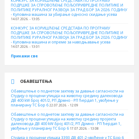
КОНКУРС ЗА КОРИШЋЕЊЕ СРЕДСТАВА ПО ПРОГРАМУ
ПОДРШКЕ ЗА СПРОВОЂЕЊЕ ПОЉОПРИВРЕДНЕ ПОЛИТИКЕ И
ПОЛИТИКЕ РУРАЛНОГ РАЗВОЈА ЗА ГРАД БОР ЗА 2026. ГОДИНУ
- Куповинa машина за убирање односно скидање усева
14.07.2026. - 13:05
КОНКУРС ЗА КОРИШЋЕЊЕ СРЕДСТАВА ПО ПРОГРАМУ
ПОДРШКЕ ЗА СПРОВОЂЕЊЕ ПОЉОПРИВРЕДНЕ ПОЛИТИКЕ И
ПОЛИТИКЕ РУРАЛНОГ РАЗВОЈА ЗА ГРАД БОР ЗА 2026. ГОДИНУ
- Куповина машина и опреме за наводњавање усева
14.07.2026. - 13:01
Прикажи све
ОБАВЕШТЕЊА
Обавештење о поднетом захтеву за давање сагласности на
Студију о процени утицаја на животну средину далековода
ДВ 400 kW број 401/2, РП Дрмно - РП Ђердап 1, увођење у
планирану ТС Бор 6
22.07.2026. - 12:09
Обавештење о поднетом захтеву за давање сагласности на
Студију о процени утицаја на животну средину пројекта
далековода ДВ 400 kW број 401/2, РП Дрмно - РП Ђердап 1,
увођење у планирану ТС Бор 6
17.07.2026. - 13:08
Студија о процени утицаја 3393 ДВ 401-2-увођене у ТС Бор 6