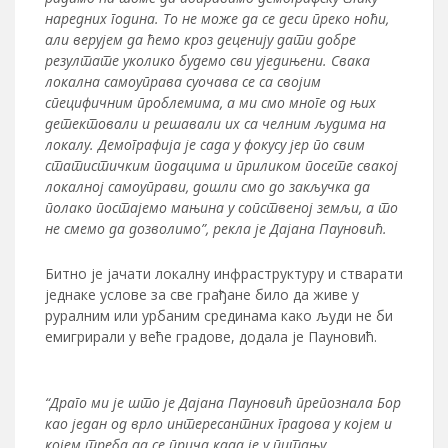
наредних година. То не може да се деси преко ноћи,
али верујем да ћемо кроз деценију дати добре
резултате уколико будемо сви уједињени. Свака
локална самоуправа суочава се са својим
специфичним проблемима, а ми смо многе од њих
детектовали и решавали их са челним људима на
локалу. Демографија је сада у фокусу јер по свим
статистичким подацима и приликом посете свакој
локалној самоуправи, дошли смо до закључка да
полако постајемо мањина у сопственој земљи, а то
не смемо да дозволимо”, рекла је Дајана Пауновић.
Битно је јачати локалну инфраструктуру и стварати
једнаке услове за све грађане било да живе у
руралним или урбаним срединама како људи не би
емигрирали у веће градове, додала је Пауновић.
“Драго ми је што је Дајана Пауновић препознала Бор
као један од врло интересантних градова у којем и
којем треба да се прича када је у питању