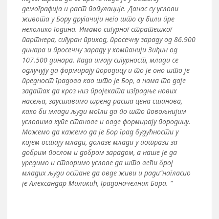
демографија и раст популације. Данас су услови
живота у Бору другачији него што су били пре
неколико година. Имамо сигурног стратешког
партнера, сигуран приход, просечну зараду од 86.900
динара и просечну зараду у компанији Зиђин од
107.500 динара. Kада имају сигурност, млади се
одлучују да формирају породицу и то је оно што је
предност градова као што је Бор, а нама то даје
задатак да кроз низ пројеката изградње нових
насеља, зауставимо тренд раста цена станова,
како би млади људи могли да по што повољнијим
условима купе станове и овде формирају породицу.
Можемо да кажемо да је Бор град будућности у
којем остају млади, долазе млади у потрази за
добрим послом и добром зарадом, а наше је да
уредимо и створимо услове да што већи број
младих људи остане да овде живи и ради”нагласио
је Александар Миликић, градоначелник Бора. “