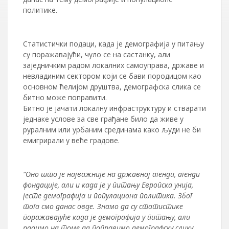
политике.
Статистички подаци, када је демографија у питању
су поражавајући, чуло се на састанку, али
заједничким радом локалних самоуправа, државе и
невладиним сектором који се бави породицом као
основном ћелијом друштва, демографска слика се
битно може поправити.
Битно је јачати локалну инфраструктуру и стварати
једнаке услове за све грађане било да живе у
руралним или урбаним срединама како људи не би
емигрирали у веће градове.
“Оно што је најважније на државној агенди, агенди
фондације, али и када је у питању Европска унија,
јесте демографија и популациона политика. Због
тога смо данас овде. Знамо да су статистике
поражавајуће када је демографија у питању, али
радимо на томе да поправимо демографску слику