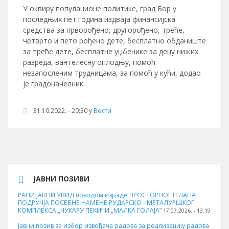
У оквиру популационе политике, град Бор у
последњих пет година издваја финансијска
средства за прворођено, другорођено, треће,
четврто и пето рођено дете, бесплатно обданиште
за треће дете, бесплатне уџбенике за децу нижих
разреда, вантелесну оплодњу, помоћ
незапосленим трудницама, за помоћ у кући, додао
је градоначелник.
31.10.2022. - 20:30
у
Вести
ЈАВНИ ПОЗИВИ
РАНИ ЈАВНИ УВИД поводом израде ПРОСТОРНОГ П ЛАНА
ПОДРУЧЈА ПОСЕБНЕ НАМЕНЕ РУДАРСКО - МЕТАЛУРШКОГ
КОМПЛЕКСА „ЧУКАРУ ПЕКИ” И „МАЛКА ГОЛАЈА”
17.07.2026. - 13:19
Јавни позив за избор извођача радова за реализацију радова