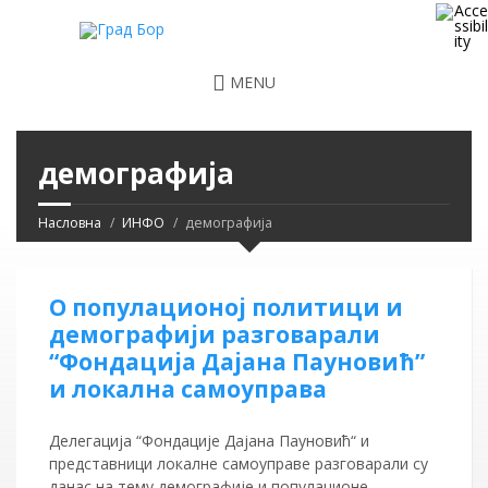
MENU
демографија
Насловна
ИНФО
демографија
О популационој политици и
демографији разговарали
“Фондација Дајана Пауновић”
и локална самоуправа
Делегација “Фондације Дајана Пауновић“ и
представници локалне самоуправе разговарали су
данас на тему демографије и популационе