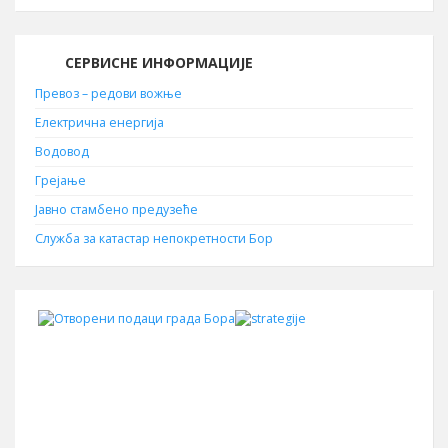
СЕРВИСНЕ ИНФОРМАЦИЈЕ
Превоз – редови вожње
Електрична енергија
Водовод
Грејање
Јавно стамбено предузеће
Служба за катастар непокретности Бор