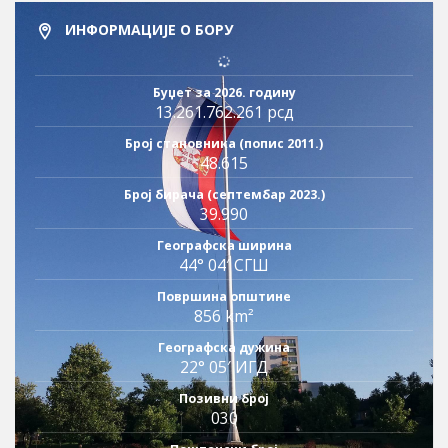
ИНФОРМАЦИЈЕ О БОРУ
Буџет за 2026. годину
13.261.762.261 рсд
Број становника (попис 2011.)
48.615
Број бирача (септембар 2023.)
39.990
Географска ширина
44° 04′ СГШ
Површина општине
856 km²
Географска дужина
22° 05′ ИГД
Позивни број
030