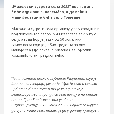
„Михољски сусрети села 2022“ ове године
биће одржани 5. новембра, а домаћин
манифестације биће село Горњане.
Михољски сусрети села организују се у сарадњи и
под покровитељством Министарства за бригу о
селу, а град Бор је један од 50 локалних
самоуправа који је добио средства за ову
манифестацију, рекла је Милена Станојковић
Кожовић, члан Градског већа.
“
Наш познати песник, Љубивоје Ршумовић, који је
био на челу жирија, рекао је: “Док је села и сељака
Србија ће бити јака“ и то је концепт које
министарство шири, да се села јачају и на овакав
начин. Град Бор поред свих улагања
инфраструктурних и комуналних којима се труди
да ојача наша села, важно је да у домену културе и