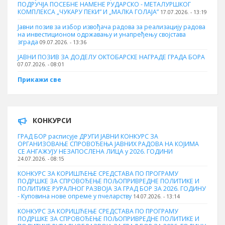
ПОДРУЧЈА ПОСЕБНЕ НАМЕНЕ РУДАРСКО - МЕТАЛУРШКОГ
КОМПЛЕКСА „ЧУКАРУ ПЕКИ” И „МАЛКА ГОЛАЈА”
17.07.2026. - 13:19
Јавни позив за избор извођача радова за реализацију радова
на инвестиционом одржавању и унапређењу својстава
зграда
09.07.2026. - 13:36
ЈАВНИ ПОЗИВ ЗА ДОДЕЛУ ОКТOБАРСКЕ НАГРАДЕ ГРАДА БОРА
07.07.2026. - 08:01
Прикажи све
КОНКУРСИ
ГРАД БОР расписује ДРУГИ ЈАВНИ КОНКУРС ЗА
ОРГАНИЗОВАЊЕ СПРОВОЂЕЊА ЈАВНИХ РАДОВА НА КОЈИМА
СЕ АНГАЖУЈУ НЕЗАПОСЛЕНА ЛИЦА у 2026. ГОДИНИ
24.07.2026. - 08:15
КОНКУРС ЗА КОРИШЋЕЊЕ СРЕДСТАВА ПО ПРОГРАМУ
ПОДРШКЕ ЗА СПРОВОЂЕЊЕ ПОЉОПРИВРЕДНЕ ПОЛИТИКЕ И
ПОЛИТИКЕ РУРАЛНОГ РАЗВОЈА ЗА ГРАД БОР ЗА 2026. ГОДИНУ
- Куповина нове опреме у пчеларству
14.07.2026. - 13:14
КОНКУРС ЗА КОРИШЋЕЊЕ СРЕДСТАВА ПО ПРОГРАМУ
ПОДРШКЕ ЗА СПРОВОЂЕЊЕ ПОЉОПРИВРЕДНЕ ПОЛИТИКЕ И