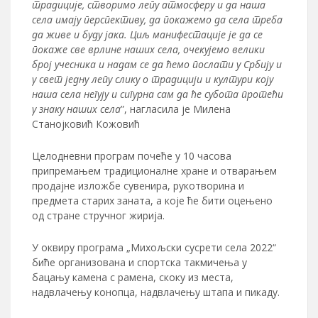
традиције, створимо лепу атмосферу и да наша
села имају перспективу, да покажемо да села треба
да живе и буду јака. Циљ манифестације је да се
покаже све врлине наших села, очекујемо велики
број учесника и надам се да ћемо послати у Србију и
у свет једну лепу слику о традицији и култури коју
наша села негују и сигурна сам да ће субота протећи
у знаку наших села
”, нагласила је Милена
Станојковић Кожовић
Целодневни програм почеће у 10 часова
припремањем традиционалне хране и отварањем
продајне изложбе сувенира, рукотворина и
предмета старих заната, а које ће бити оцењено
од стране стручног жирија.
У оквиру програма „Михољски сусрети села 2022“
биће организована и спортска такмичења у
бацању камена с рамена, скоку из места,
надвлачењу конопца, надвлачењу штапа и пикаду.