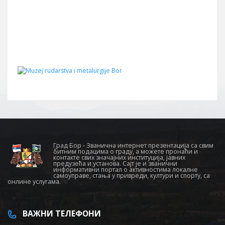
Град Бор - Званична интернет презентација са свим
битним подацима о граду, а можете пронаћи и
контакте свих значајних институција, јавних
предузећа и установа. Сајт је и званични
информативни портал о активностима локалне
самоуправе, стања у привреди, култури и спорту, са
онлине услугама.
ВАЖНИ ТЕЛЕФОНИ