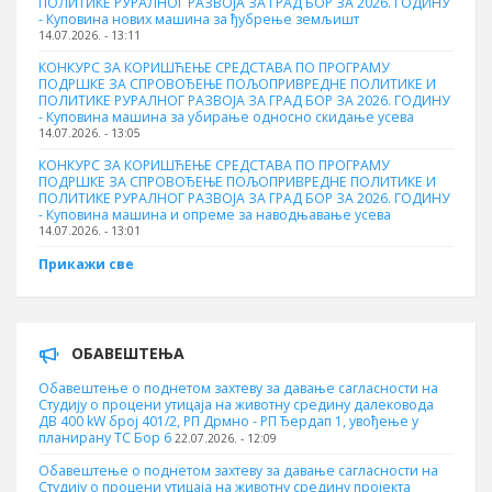
ПОЛИТИКЕ РУРАЛНОГ РАЗВОЈА ЗА ГРАД БОР ЗА 2026. ГОДИНУ
- Куповина нових машина за ђубрење земљишт
14.07.2026. - 13:11
КОНКУРС ЗА КОРИШЋЕЊЕ СРЕДСТАВА ПО ПРОГРАМУ
ПОДРШКЕ ЗА СПРОВОЂЕЊЕ ПОЉОПРИВРЕДНЕ ПОЛИТИКЕ И
ПОЛИТИКЕ РУРАЛНОГ РАЗВОЈА ЗА ГРАД БОР ЗА 2026. ГОДИНУ
- Куповинa машина за убирање односно скидање усева
14.07.2026. - 13:05
КОНКУРС ЗА КОРИШЋЕЊЕ СРЕДСТАВА ПО ПРОГРАМУ
ПОДРШКЕ ЗА СПРОВОЂЕЊЕ ПОЉОПРИВРЕДНЕ ПОЛИТИКЕ И
ПОЛИТИКЕ РУРАЛНОГ РАЗВОЈА ЗА ГРАД БОР ЗА 2026. ГОДИНУ
- Куповина машина и опреме за наводњавање усева
14.07.2026. - 13:01
Прикажи све
ОБАВЕШТЕЊА
Обавештење о поднетом захтеву за давање сагласности на
Студију о процени утицаја на животну средину далековода
ДВ 400 kW број 401/2, РП Дрмно - РП Ђердап 1, увођење у
планирану ТС Бор 6
22.07.2026. - 12:09
Обавештење о поднетом захтеву за давање сагласности на
Студију о процени утицаја на животну средину пројекта