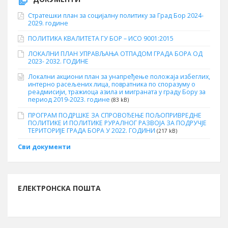
Стратешки план за социјалну политику за Град Бор 2024-
2029. године
ПОЛИТИКА КВАЛИТЕТА ГУ БОР – ИСО 9001:2015
ЛОКАЛНИ ПЛАН УПРАВЉАЊА ОТПАДОМ ГРАДА БОРА ОД
2023- 2032. ГОДИНЕ
Локални акциони план за унапређење положаја избеглих,
интерно расељених лица, повратника по споразуму о
реадмисији, тражиоца азила и миграната у граду Бору за
период 2019-2023. године
(83 kB)
ПРОГРАМ ПОДРШКЕ ЗА СПРОВОЂЕЊЕ ПОЉОПРИВРЕДНЕ
ПОЛИТИКЕ И ПОЛИТИКЕ РУРАЛНОГ РАЗВОЈА ЗА ПОДРУЧЈЕ
ТЕРИТОРИЈЕ ГРАДА БОРА У 2022. ГОДИНИ
(217 kB)
Сви документи
ЕЛЕКТРОНСКА ПОШТА