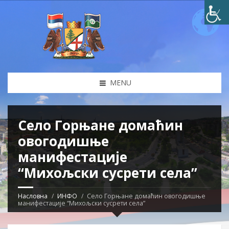
MENU
Село Горњане домаћин
овогодишње
манифестације
“Михољски сусрети села”
Насловна
ИНФО
Село Горњане домаћин овогодишње
манифестације “Михољски сусрети села”