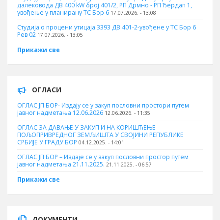
далековода ДВ 400 kW број 401/2, РП Дрмно - РП Ђердап 1,
увођење у планирану ТС Бор 6
17.07.2026. - 13:08
Студија о процени утицаја 3393 ДВ 401-2-увођене у ТС Бор 6
Рев 02
17.07.2026. - 13:05
Прикажи све
ОГЛАСИ
ОГЛАС ЈП БОР- Издају се у закуп пословни простори путем
јавног надметања 12.06.2026
12.06.2026. - 11:35
ОГЛАС ЗА ДАВАЊЕ У ЗАКУП И НА КОРИШЋЕЊЕ
ПОЉОПРИВРЕДНОГ ЗЕМЉИШТА У СВОЈИНИ РЕПУБЛИКЕ
СРБИЈЕ У ГРАДУ БОР
04.12.2025. - 14:01
ОГЛАС ЈП БОР – Издаје се у закуп пословни простор путем
јавног надметања 21.11.2025.
21.11.2025. - 06:57
Прикажи све
ДОКУМЕНТИ