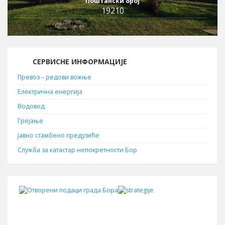
Поштански број
19210
СЕРВИСНЕ ИНФОРМАЦИЈЕ
Превоз – редови вожње
Електрична енергија
Водовод
Грејање
Јавно стамбено предузеће
Служба за катастар непокретности Бор