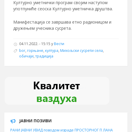
Културно уметнички програм својим наступом
употпуниће сеоска Културно уметничка друштва.
Манифестација се завршава етно радионицом и
дружењем учесника сусрета.
04.11.2022. - 15:15 у
Вести
bor
,
горњане
,
култура
,
Михољски сусрети села
,
обичаји
,
традиција
ЈАВНИ ПОЗИВИ
РАНИ ЈАВНИ УВИД поводом израде ПРОСТОРНОГ П ЛАНА