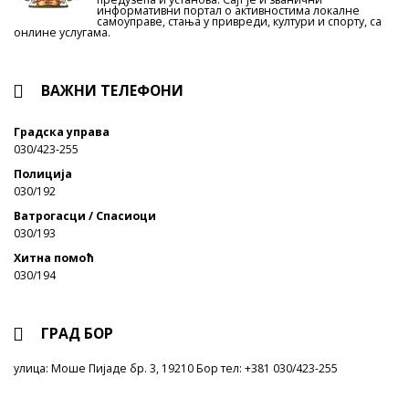
информативни портал о активностима локалне
самоуправе, стања у привреди, култури и спорту, са
онлине услугама.
ВАЖНИ ТЕЛЕФОНИ
Градска управа
030/423-255
Полиција
030/192
Ватрогасци / Спасиоци
030/193
Хитна помоћ
030/194
ГРАД БОР
улица: Моше Пијаде бр. 3, 19210 Бор тел: +381 030/423-255