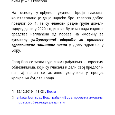
вилице – 13 гласова.
На основу утврђеног укупног броја гласова,
констатовано је да је највећи број гласова добио
предлог бр. 1, те су чланови радне групе донели
одлуку да се у 2020. години из буџета града издвоје
средства наплаћена од пореза на имовину за
куповину
ултразвучног апарата за одељење
здравствене заштите жена
у Дому здравља у
Бору.
Град Бор се захваљује свим грађанима – пореским
обвезницима, који су гласали и дали свој предлог и
на тај начин се активно укључили у процес
креирања буџета Града.
15.12.2019. - 13:03 у
Вести
anketa
,
bor
,
град Бор
,
грађани Бора
,
порез на имовину
,
порески обвезници
,
резултати