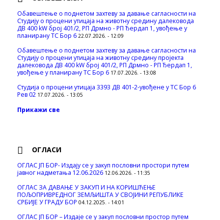
Обавештење о поднетом захтеву за давање сагласности на
Студију о процени утицаја на животну средину далековода
ДВ 400 kW број 401/2, РП Дрмно - РП Ђердап 1, увођење у
планирану ТС Бор 6
22.07.2026. - 12:09
Обавештење о поднетом захтеву за давање сагласности на
Студију о процени утицаја на животну средину пројекта
далековода ДВ 400 kW број 401/2, РП Дрмно - РП Ђердап 1,
увођење у планирану ТС Бор 6
17.07.2026. - 13:08
Студија о процени утицаја 3393 ДВ 401-2-увођене у ТС Бор 6
Рев 02
17.07.2026. - 13:05
Прикажи све
ОГЛАСИ
ОГЛАС ЈП БОР- Издају се у закуп пословни простори путем
јавног надметања 12.06.2026
12.06.2026. - 11:35
ОГЛАС ЗА ДАВАЊЕ У ЗАКУП И НА КОРИШЋЕЊЕ
ПОЉОПРИВРЕДНОГ ЗЕМЉИШТА У СВОЈИНИ РЕПУБЛИКЕ
СРБИЈЕ У ГРАДУ БОР
04.12.2025. - 14:01
ОГЛАС ЈП БОР – Издаје се у закуп пословни простор путем