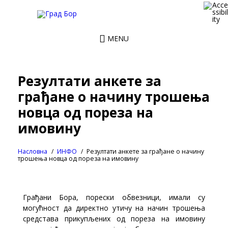
MENU
Резултати анкете за
грађане о начину трошења
новца од пореза на
имовину
Насловна
ИНФО
Резултати анкете за грађане о начину
трошења новца од пореза на имовину
Грађани Бора, порески обвезници, имали су
могућност да директно утичу на начин трошења
средстава прикупљених од пореза на имовину