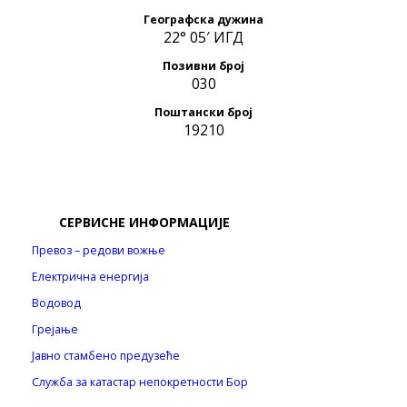
Географска дужина
22° 05′ ИГД
Позивни број
030
Поштански број
19210
СЕРВИСНЕ ИНФОРМАЦИЈЕ
Превоз – редови вожње
Електрична енергија
Водовод
Грејање
Јавно стамбено предузеће
Служба за катастар непокретности Бор