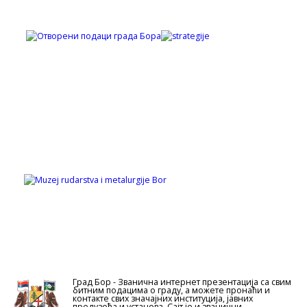
Град Бор - Званична интернет презентација са свим
битним подацима о граду, а можете пронаћи и
контакте свих значајних институција, јавних
предузећа и установа. Сајт је и званични