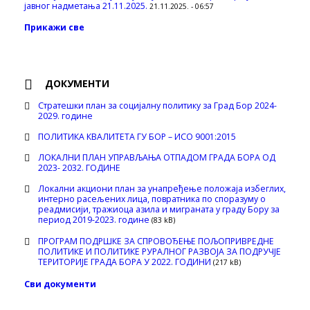
јавног надметања 21.11.2025.
21.11.2025. - 06:57
Прикажи све
ДОКУМЕНТИ
Стратешки план за социјалну политику за Град Бор 2024-
2029. године
ПОЛИТИКА КВАЛИТЕТА ГУ БОР – ИСО 9001:2015
ЛОКАЛНИ ПЛАН УПРАВЉАЊА ОТПАДОМ ГРАДА БОРА ОД
2023- 2032. ГОДИНЕ
Локални акциони план за унапређење положаја избеглих,
интерно расељених лица, повратника по споразуму о
реадмисији, тражиоца азила и миграната у граду Бору за
период 2019-2023. године
(83 kB)
ПРОГРАМ ПОДРШКЕ ЗА СПРОВОЂЕЊЕ ПОЉОПРИВРЕДНЕ
ПОЛИТИКЕ И ПОЛИТИКЕ РУРАЛНОГ РАЗВОЈА ЗА ПОДРУЧЈЕ
ТЕРИТОРИЈЕ ГРАДА БОРА У 2022. ГОДИНИ
(217 kB)
Сви документи