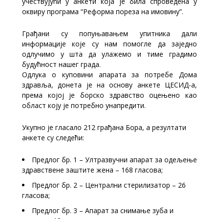
учествујући у анкети која је била спроведена у
оквиру програма “Реформа пореза на имовину”.
Грађани су попуњавањем упитника дали
информације које су нам помогле да заједно
одлучимо у шта да улажемо и тиме градимо
будућност нашег града.
Одлука о куповини апарата за потребе Дома
здравља, донета је на основу анкете ЦЕСИД-а,
према којој је борско здравство оцењено као
област коју је потребно унапредити.
Укупно је гласало 212 грађана Бора, а резултати
анкете су следећи:
Предлог бр. 1 – Ултразвучни апарат за одељење
здравствене заштите жена – 168 гласова;
Предлог бр. 2 – Централни стерилизатор – 26
гласова;
Предлог бр. 3 – Апарат за снимање зуба и