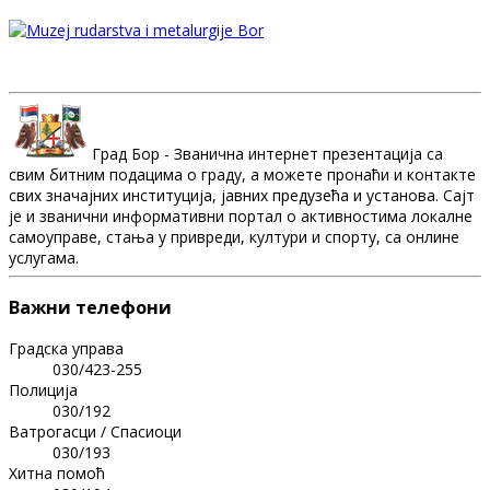
Град Бор - Званична интернет презентација са
свим битним подацима о граду, а можете пронаћи и контакте
свих значајних институција, јавних предузећа и установа. Сајт
је и званични информативни портал о активностима локалне
самоуправе, стања у привреди, култури и спорту, са онлине
услугама.
Важни телефони
Градска управа
030/423-255
Полиција
030/192
Ватрогасци / Спасиоци
030/193
Хитна помоћ