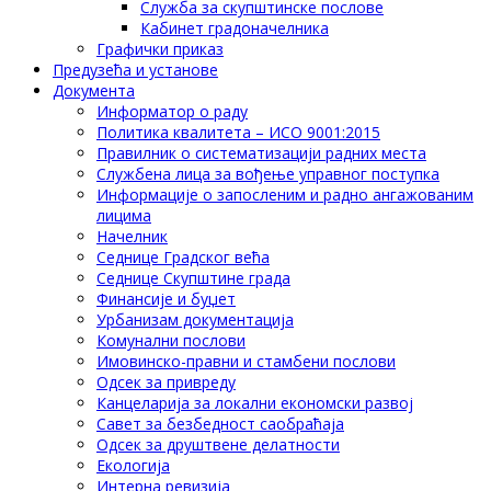
Служба за скупштинске послове
Кабинет градоначелника
Графички приказ
Предузећа и установе
Документа
Информатор о раду
Политика квалитета – ИСО 9001:2015
Правилник о систематизацији радних места
Службена лица за вођење управног поступка
Информације о запосленим и радно ангажованим
лицима
Начелник
Седнице Градског већа
Седнице Скупштине града
Финансије и буџет
Урбанизам документација
Комунални послови
Имовинско-правни и стамбени послови
Одсек за привреду
Канцеларија за локални економски развој
Савет за безбедност саобраћаја
Одсек за друштвене делатности
Eкологија
Интерна ревизија