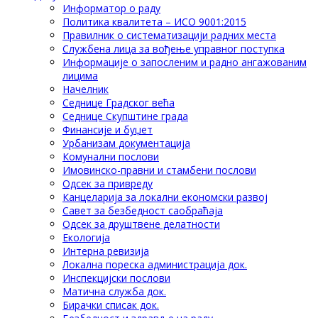
Информатор о раду
Политика квалитета – ИСО 9001:2015
Правилник о систематизацији радних места
Службена лица за вођење управног поступка
Информације о запосленим и радно ангажованим
лицима
Начелник
Седнице Градског већа
Седнице Скупштине града
Финансије и буџет
Урбанизам документација
Комунални послови
Имовинско-правни и стамбени послови
Одсек за привреду
Канцеларија за локални економски развој
Савет за безбедност саобраћаја
Одсек за друштвене делатности
Eкологија
Интерна ревизија
Локална пореска администрација док.
Инспекцијски послови
Матична служба док.
Бирачки списак док.