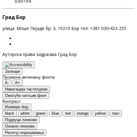
030/194
Град Бор
улица: Моше Пијаде бр. 3, 19210 Бор тел: +381 030/423-255
Ауторска права задржава Град Бор
Затвори
Промени величину фонта
A-
A+
Навигација тастатуром
Oмогући читљив фонт
Контраст
Изабери боју
black
white
green
blue
red
orange
yellow
navi
Подвуци линкове
Означи линкове
Ресетуј подешавања