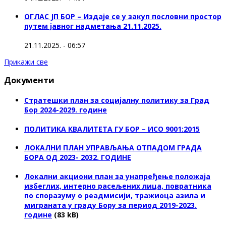
ОГЛАС ЈП БОР – Издаје се у закуп пословни простор
путем јавног надметања 21.11.2025.
21.11.2025. - 06:57
Прикажи све
Документи
Стратешки план за социјалну политику за Град
Бор 2024-2029. године
ПОЛИТИКА КВАЛИТЕТА ГУ БОР – ИСО 9001:2015
ЛОКАЛНИ ПЛАН УПРАВЉАЊА ОТПАДОМ ГРАДА
БОРА ОД 2023- 2032. ГОДИНЕ
Локални акциони план за унапређење положаја
избеглих, интерно расељених лица, повратника
по споразуму о реадмисији, тражиоца азила и
миграната у граду Бору за период 2019-2023.
године
(83 kB)