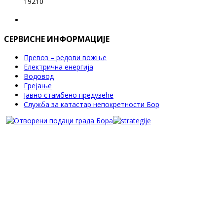
19210
СЕРВИСНЕ ИНФОРМАЦИЈЕ
Превоз – редови вожње
Електрична енергија
Водовод
Грејање
Јавно стамбено предузеће
Служба за катастар непокретности Бор