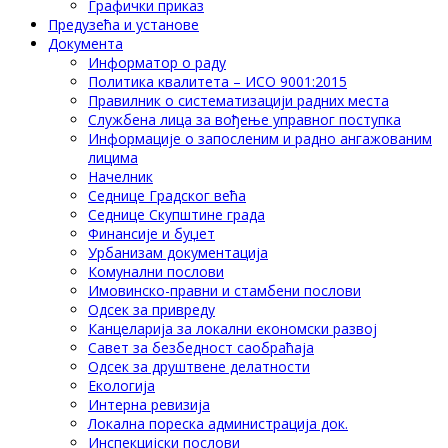
Графички приказ
Предузећа и установе
Документа
Информатор о раду
Политика квалитета – ИСО 9001:2015
Правилник о систематизацији радних места
Службена лица за вођење управног поступка
Информације о запосленим и радно ангажованим
лицима
Начелник
Седнице Градског већа
Седнице Скупштине града
Финансије и буџет
Урбанизам документација
Комунални послови
Имовинско-правни и стамбени послови
Одсек за привреду
Канцеларија за локални економски развој
Савет за безбедност саобраћаја
Одсек за друштвене делатности
Eкологија
Интерна ревизија
Локална пореска администрација док.
Инспекцијски послови