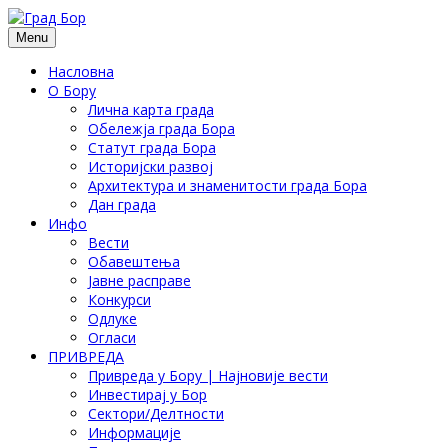
Menu
Насловна
О Бору
Лична карта града
Обележја града Бора
Статут града Бора
Историјски развој
Архитектура и знаменитости града Бора
Дан града
Инфо
Вести
Обавештења
Јавне расправе
Конкурси
Одлуке
Огласи
ПРИВРЕДА
Привреда у Бору | Најновије вести
Инвестирај у Бор
Сектори/Делтности
Информације