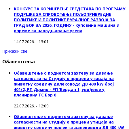
КОНКУРС ЗА КОРИШЋЕЊЕ СРЕДСТАВА ПО ПРОГРАМУ
ПОДРШКЕ ЗА СПРОВОЂЕЊЕ ПОЉОПРИВРЕДНЕ
ПОЛИТИКЕ И ПОЛИТИКЕ РУРАЛНОГ РАЗВОЈА ЗА
ГРАД БОР ЗА 2026. ГОДИНУ - Куповина машина и
опреме за наводњавање усева
14.07.2026. - 13:01
Прикажи све
Обавештења
Обавештење о поднетом захтеву за давање
сагласности на Студију о процени утицаја на
животну средину далековода ДВ 400 kW број
401/2, РП Дрмно - РП Ђердап 1, увођење у
планирану ТС Бор 6
22.07.2026. - 12:09
Обавештење о поднетом захтеву за давање
сагласности на Студију о процени утицаја на
животну средину пројекта далековода ДВ 400 kW