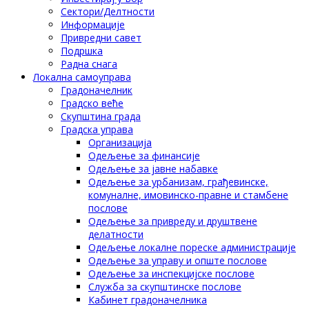
Сектори/Делтности
Информације
Привредни савет
Подршка
Радна снага
Локална самоуправа
Градоначелник
Градско веће
Скупштина града
Градска управа
Организација
Одељење за финансије
Одељење за јавне набавке
Одељење за урбанизам, грађевинске,
комуналне, имовинско-правне и стамбене
послове
Одељење за привреду и друштвене
делатности
Одељење локалне пореске администрације
Одељење за управу и опште послове
Одељење за инспекцијске послове
Служба за скупштинске послове
Кабинет градоначелника