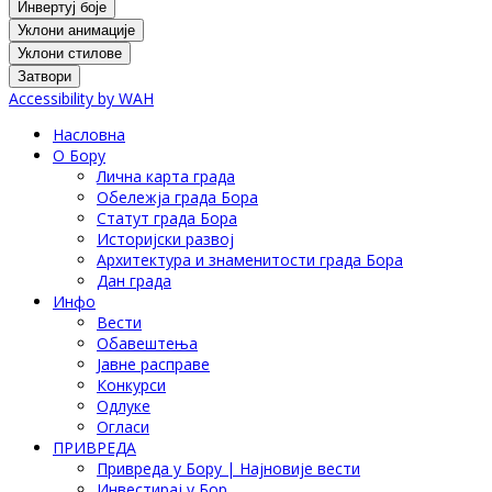
Инвертуј боје
Уклони анимације
Уклони стилове
Затвори
Accessibility by WAH
Насловна
О Бору
Лична карта града
Обележја града Бора
Статут града Бора
Историјски развој
Архитектура и знаменитости града Бора
Дан града
Инфо
Вести
Обавештења
Јавне расправе
Конкурси
Одлуке
Огласи
ПРИВРЕДА
Привреда у Бору | Најновије вести
Инвестирај у Бор