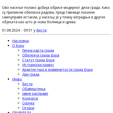
Ово насеље полако добија обрисе модерног дела града. Како
су приликом обиласка радова, представници локалне
самоуправе истакли, у насељу је у плану изградња и других
објеката као што је нова болница и црква.
01.08.2024. - 09:51 у
Вести
Насловна
О Бору
Лична карта града
Обележја града Бора
Статут града Бора
Историјски развој
Архитектура и знаменитости града Бора
Дан града
Инфо
Вести
Обавештења
Јавне расправе
Конкурси
Одлуке
Огласи
ПРИВРЕДА