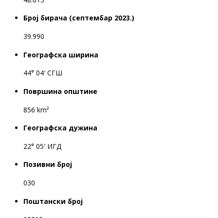
Број бирача (септембар 2023.)
39.990
Географска ширина
44° 04′ СГШ
Површина општине
856 km²
Географска дужина
22° 05′ ИГД
Позивни број
030
Поштански број