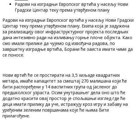
Радови на изградњи Европског вртића у насељу Нови
Градски Центар теку према утврђеном плану
Радови на изградњи Европског вртића у насељу Нови Градски
Центар теку према утврђеном плану. Екипа која је задужена
за реализацију овог инфраструктурног пројекта последњих
дана интезивно ради на изливању горње плоче објекта. Како
смо имали прилике да чујемо од извођача радова, по
завршетку изградње вртића, Борани ће заиста имати чиме да
се поносе.
Нови вртић ће се простирати на 3,5 хиљаде квадратних
метара, имаће капацитет за смештај 270 малишана који ће
бити распоређени у 14 васпитних група од јасленог до
предшколског узраста. Осим унутрашњег дела оно што ће
додатно красити овај простор је спољашњи изглед где ће
деца имати прилику да уче, истражују кроз игру и забаву на
уређеним зеленим површинама које ће њима бити
прилагођене.