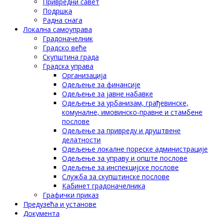
Привредни савет
Подршка
Радна снага
Локална самоуправа
Градоначелник
Градско веће
Скупштина града
Градска управа
Организација
Одељење за финансије
Одељење за јавне набавке
Одељење за урбанизам, грађевинске,
комуналне, имовинско-правне и стамбене
послове
Одељење за привреду и друштвене
делатности
Одељење локалне пореске администрације
Одељење за управу и опште послове
Одељење за инспекцијске послове
Служба за скупштинске послове
Кабинет градоначелника
Графички приказ
Предузећа и установе
Документа