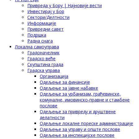
Привреда у Бору | Најновије вести
Инвестирај у Бор
Сектори/Делтности
Информације
Привредни савет
Подршка
Радна снага
Локална самоуправа
Градоначелник
Градско веће
Скупштина града
Градска управа
Организација
Одељење за финансије
Одељење за јавне набавке
Одељење за урбанизам, грађевинске,
комуналне, имовинско-правне и стамбене
послове
Одељење за привреду и друштвене
делатности
Одељење локалне пореске администрације
Одељење за управу и опште послове
Одељење за инспекцијске послове