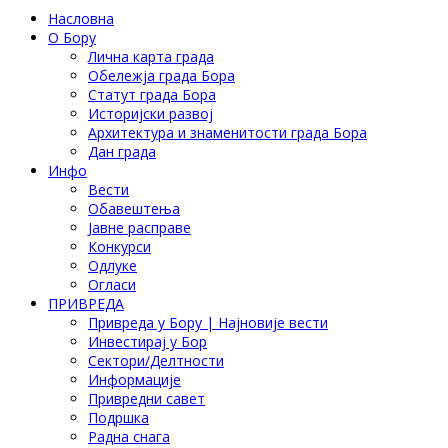
Насловна
О Бору
Лична карта града
Обележја града Бора
Статут града Бора
Историјски развој
Архитектура и знаменитости града Бора
Дан града
Инфо
Вести
Обавештења
Јавне расправе
Конкурси
Одлуке
Огласи
ПРИВРЕДА
Привреда у Бору | Најновије вести
Инвестирај у Бор
Сектори/Делтности
Информације
Привредни савет
Подршка
Радна снага