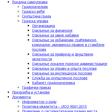
Локална самоуправа
Градоначелник
Градско веће
Скупштина града
Градска управа
Организација
Одељење за финансије
Одељење за јавне набавке
Одељење за урбанизам, грађевинске,
комуналне, имовинско-правне и стамбене
послове
Одељење за привреду и друштвене
делатности
Одељење локалне пореске администрације
Одељење за управу и опште послове
Одељење за инспекцијске послове
Служба за скупштинске послове
Кабинет градоначелника
Графички приказ
Предузећа и установе
Документа
Информатор о раду
Политика квалитета – ИСО 9001:2015
Правилник о систематизацији радних места