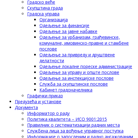
Градско веће
Скупштина града
Градска управа
Организација
Одељење за финансије
Одељење за јавне набавке
Одељење за урбанизам, грађевинске,
комуналне, имовинско-правне и стамбене
послове
Одељење за привреду и друштвене
делатности
Одељење локалне пореске администрације
Одељење за управу и опште послове
Одељење за инспекцијске послове
Служба за скупштинске послове
Кабинет градоначелника
Графички приказ
Предузећа и установе
Документа
Информатор о раду
Политика квалитета – ИСО 9001:2015
Правилник о систематизацији радних места
Службена лица за вођење управног поступка
Информације о запосленим и радно ангажованим