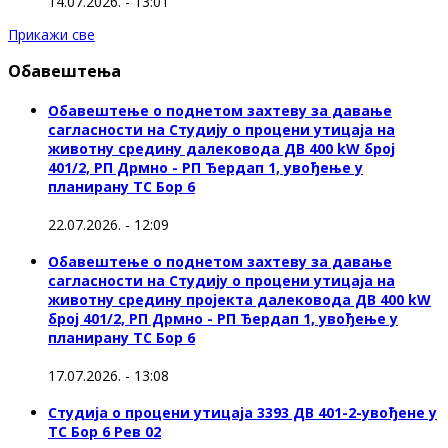
14.07.2026. - 13:01
Прикажи све
Обавештења
Обавештење о поднетом захтеву за давање
сагласности на Студију о процени утицаја на
животну средину далековода ДВ 400 kW број
401/2, РП Дрмно - РП Ђердап 1, увођење у
планирану ТС Бор 6
22.07.2026. - 12:09
Обавештење о поднетом захтеву за давање
сагласности на Студију о процени утицаја на
животну средину пројекта далековода ДВ 400 kW
број 401/2, РП Дрмно - РП Ђердап 1, увођење у
планирану ТС Бор 6
17.07.2026. - 13:08
Студија о процени утицаја 3393 ДВ 401-2-увођене у
ТС Бор 6 Рев 02