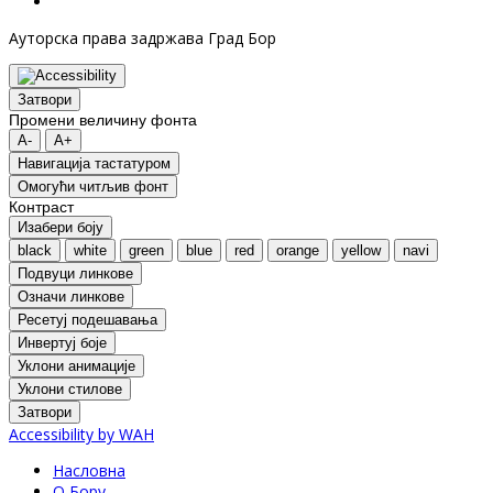
Ауторска права задржава Град Бор
Затвори
Промени величину фонта
A-
A+
Навигација тастатуром
Oмогући читљив фонт
Контраст
Изабери боју
black
white
green
blue
red
orange
yellow
navi
Подвуци линкове
Означи линкове
Ресетуј подешавања
Инвертуј боје
Уклони анимације
Уклони стилове
Затвори
Accessibility by WAH
Насловна
О Бору