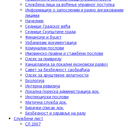
Службена лица за вођење управног поступка
Информације о запосленим и радно ангажованим
лицима
Начелник
Седнице Градског већа
Седнице Скупштине града
Финансије и буџет
Урбанизам документација
Комунални послови
Имовинско-правни и стамбени послови
Одсек за привреду
Канцеларија за локални економски развој
Савет за безбедност саобраћаја
Одсек за друштвене делатности
Eкологија
Интерна ревизија
Локална пореска администрација док.
Инспекцијски послови
Матична служба док.
Бирачки списак док.
Безбедност и здравље на раду
Службени лист
СЛ 2007