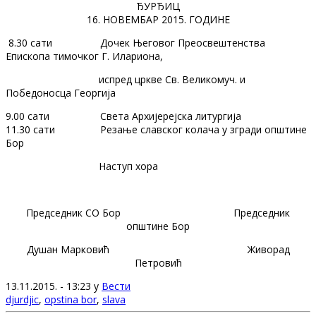
ЂУРЂИЦ
16. НОВЕМБАР 2015. ГОДИНЕ
8.30 сати Дочек Његовог Преосвештенства
Епископа тимочког Г. Илариона,
испред цркве Св. Великомуч. и
Победоносца Георгија
9.00 сати Света Архијерејска литургија
11.30 сати Резање славског колача у згради општине
Бор
Наступ хора
Председник СО Бор Председник
општине Бор
Душан Марковић Живорад
Петровић
13.11.2015. - 13:23 у
Вести
djurdjic
,
opstina bor
,
slava