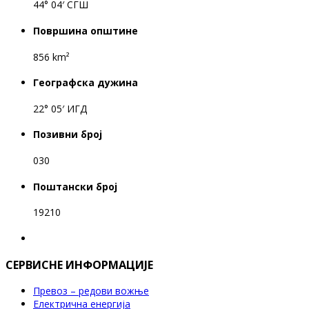
44° 04′ СГШ
Површина општине
856 km²
Географска дужина
22° 05′ ИГД
Позивни број
030
Поштански број
19210
СЕРВИСНЕ ИНФОРМАЦИЈЕ
Превоз – редови вожње
Електрична енергија