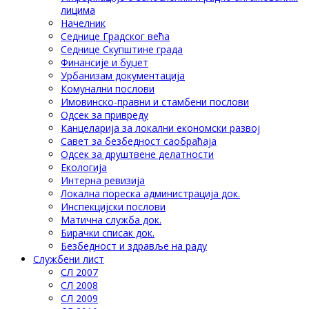
лицима
Начелник
Седнице Градског већа
Седнице Скупштине града
Финансије и буџет
Урбанизам документација
Комунални послови
Имовинско-правни и стамбени послови
Одсек за привреду
Канцеларија за локални економски развој
Савет за безбедност саобраћаја
Одсек за друштвене делатности
Eкологија
Интерна ревизија
Локална пореска администрација док.
Инспекцијски послови
Матична служба док.
Бирачки списак док.
Безбедност и здравље на раду
Службени лист
СЛ 2007
СЛ 2008
СЛ 2009