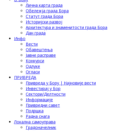
Лична карта града
Обележја града Бора
Статут града Бора
Историјски развој
Архитектура и знаменитости града Бора
Дан града
Инфо
Вести
Обавештења
Јавне расправе
Конкурси
Одлуке
Огласи
ПРИВРЕДА
Привреда у Бору | Најновије вести
Инвестирај у Бор
Сектори/Делтности
Информације
Привредни савет
Подршка
Радна снага
Локална самоуправа
Градоначелник