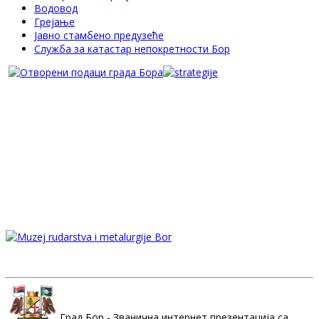
Водовод
Грејање
Јавно стамбено предузеће
Служба за катастар непокретности Бор
Град Бор - Званична интернет презентација са