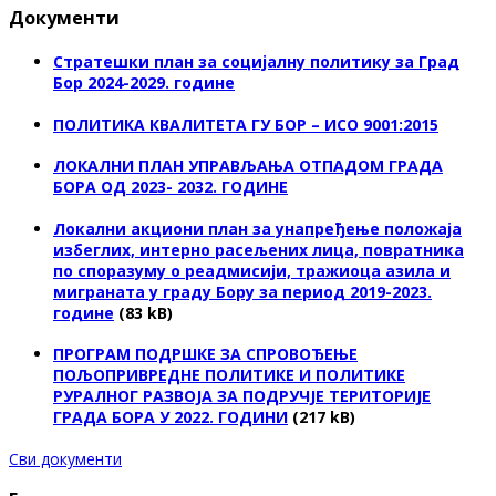
Документи
Стратешки план за социјалну политику за Град
Бор 2024-2029. године
ПОЛИТИКА КВАЛИТЕТА ГУ БОР – ИСО 9001:2015
ЛОКАЛНИ ПЛАН УПРАВЉАЊА ОТПАДОМ ГРАДА
БОРА ОД 2023- 2032. ГОДИНЕ
Локални акциони план за унапређење положаја
избеглих, интерно расељених лица, повратника
по споразуму о реадмисији, тражиоца азила и
миграната у граду Бору за период 2019-2023.
године
(83 kB)
ПРОГРАМ ПОДРШКЕ ЗА СПРОВОЂЕЊЕ
ПОЉОПРИВРЕДНЕ ПОЛИТИКЕ И ПОЛИТИКЕ
РУРАЛНОГ РАЗВОЈА ЗА ПОДРУЧЈЕ ТЕРИТОРИЈЕ
ГРАДА БОРА У 2022. ГОДИНИ
(217 kB)
Сви документи