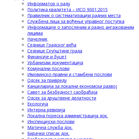
Информатор о раду
Политика квалитета – ИСО 9001:2015
Правилник о систематизацији радних места
Службена лица за вођење управног поступка
Информације о запосленим и радно ангажованим
лицима
Начелник
Седнице Градског већа
Седнице Скупштине града
Финансије и буџет
Урбанизам документација
Комунални послови
Имовинско-правни и стамбени послови
Одсек за привреду
Канцеларија за локални економски развој
Савет за безбедност саобраћаја
Одсек за друштвене делатности
Eкологија
Интерна ревизија
Локална пореска администрација док.
Инспекцијски послови
Матична служба док.
Бирачки списак док.