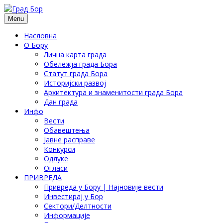
Menu
Насловна
О Бору
Лична карта града
Обележја града Бора
Статут града Бора
Историјски развој
Архитектура и знаменитости града Бора
Дан града
Инфо
Вести
Обавештења
Јавне расправе
Конкурси
Одлуке
Огласи
ПРИВРЕДА
Привреда у Бору | Најновије вести
Инвестирај у Бор
Сектори/Делтности
Информације