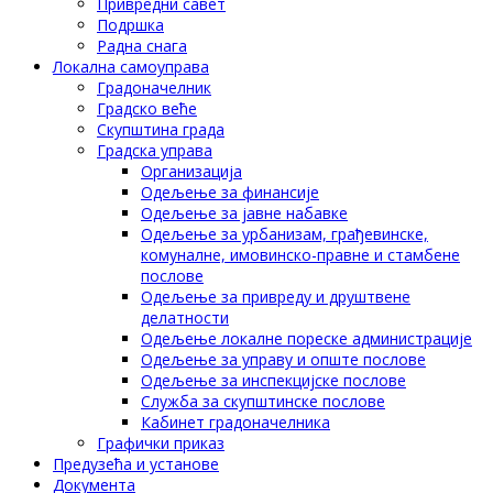
Привредни савет
Подршка
Радна снага
Локална самоуправа
Градоначелник
Градско веће
Скупштина града
Градска управа
Организација
Одељење за финансије
Одељење за јавне набавке
Одељење за урбанизам, грађевинске,
комуналне, имовинско-правне и стамбене
послове
Одељење за привреду и друштвене
делатности
Одељење локалне пореске администрације
Одељење за управу и опште послове
Одељење за инспекцијске послове
Служба за скупштинске послове
Кабинет градоначелника
Графички приказ
Предузећа и установе
Документа