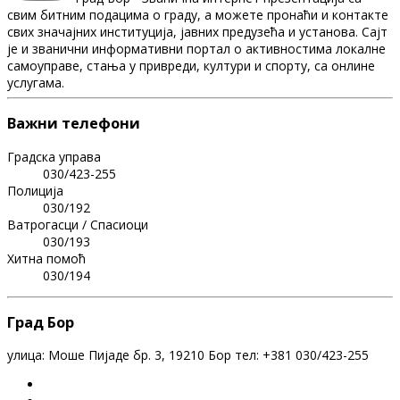
свим битним подацима о граду, а можете пронаћи и контакте
свих значајних институција, јавних предузећа и установа. Сајт
је и званични информативни портал о активностима локалне
самоуправе, стања у привреди, култури и спорту, са онлине
услугама.
Важни телефони
Градска управа
030/423-255
Полиција
030/192
Ватрогасци / Спасиоци
030/193
Хитна помоћ
030/194
Град Бор
улица: Моше Пијаде бр. 3, 19210 Бор тел: +381 030/423-255