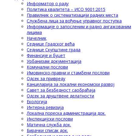
Информатор о раду
Политика квалитета – ИСО 9001:2015
Правилник о систематизацији радних места
Службена лица за вођење управног поступка
Информације о запосленим и радно ангажованим
лицима
Начелник
Седнице Градског већа
Седнице Скупштине града
Финансије и буџет
Урбанизам документација
Комунални послови
Имовинско-правни и стамбени послови
Одсек за привреду
Канцеларија за локални економски развој
Савет за безбедност саобраћаја
Одсек за друштвене делатности
Eкологија
Интерна ревизија
Локална пореска администрација док.
Инспекцијски послови
Матична служба док.
Бирачки списак док.