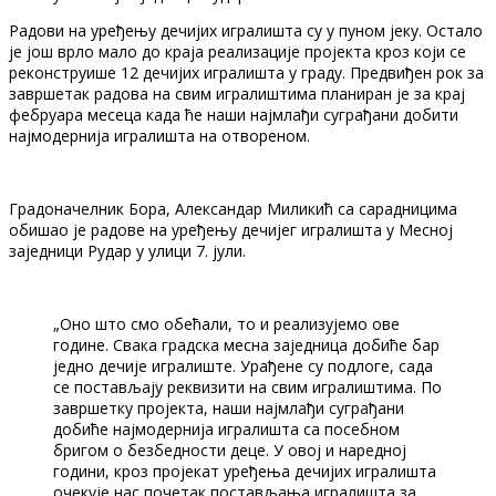
Радови на уређењу дечијих игралишта су у пуном јеку. Остало
је још врло мало до краја реализације пројекта кроз који се
реконструише 12 дечијих игралишта у граду. Предвиђен рок за
завршетак радова на свим игралиштима планиран је за крај
фебруара месеца када ће наши најмлађи суграђани добити
најмодернија игралишта на отвореном.
Градоначелник Бора, Александар Миликић са сарадницима
обишао је радове на уређењу дечијег игралишта у Месној
заједници Рудар у улици 7. јули.
„Оно што смо обећали, то и реализујемо ове
године. Свака градска месна заједница добиће бар
једно дечије игралиште. Урађене су подлоге, сада
се постављају реквизити на свим игралиштима. По
завршетку пројекта, наши најмлађи суграђани
добиће најмодернија игралишта са посебном
бригом о безбедности деце. У овој и наредној
години, кроз пројекат уређења дечијих игралишта
очекује нас почетак постављања игралишта за