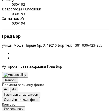
030/192
Ватрогасци / Спасиоци
030/193
Хитна помоћ
030/194
Град Бор
улица: Моше Пијаде бр. 3, 19210 Бор тел: +381 030/423-255
Ауторска права задржава Град Бор
Затвори
Промени величину фонта
A-
A+
Навигација тастатуром
Oмогући читљив фонт
Контраст
Изабери боју