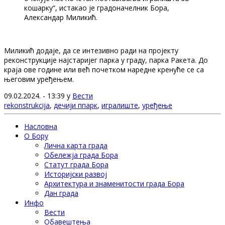
кошарку“, истакао је градоначелник Бора,
Александар Миликић.
Миликић додаје, да се интезивно ради на пројекту
реконструкције најстаријег парка у граду, парка Ракета. До
краја ове године или већ почетком наредне кренуће се са
његовим уређењем.
09.02.2024. - 13:39 у
Вести
rekonstrukcija
,
дечији ппарк
,
игралиште
,
уређење
Насловна
О Бору
Лична карта града
Обележја града Бора
Статут града Бора
Историјски развој
Архитектура и знаменитости града Бора
Дан града
Инфо
Вести
Обавештења