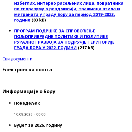
избеглих, интерно расељених лица, повратника
по споразуму о реадмисији, тражиоца азила и
миграната у граду Бору за период 2019-2023.
године
(83 kB)
ПРОГРАМ ПОДРШКЕ ЗА СПРОВОЂЕЊЕ
ПОЉОПРИВРЕДНЕ ПОЛИТИКЕ И ПОЛИТИКЕ
РУРАЛНОГ РАЗВОЈА ЗА ПОДРУЧЈЕ ТЕРИТОРИЈЕ
ГРАДА БОРА У 2022. ГОДИНИ
(217 kB)
Сви документи
Електронска пошта
Информације о Бору
Понедељак
10.08.2026. - 00:00
Буџет за 2026. годину