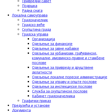
Привредни савет
Подршка
Радна снага
Локална самоуправа
Градоначелник
Градско веће
Скупштина града
Градска управа
Организација
Одељење за финансије
Одељење за јавне набавке
Одељење за урбанизам, грађевинске,
комуналне, имовинско-правне и стамбене
послове
Одељење за привреду и друштвене
делатности
Одељење локалне пореске администрације
Одељење за управу и опште послове
Одељење за инспекцијске послове
Служба за скупштинске послове
Кабинет градоначелника
Графички приказ
Предузећа и установе
Документа