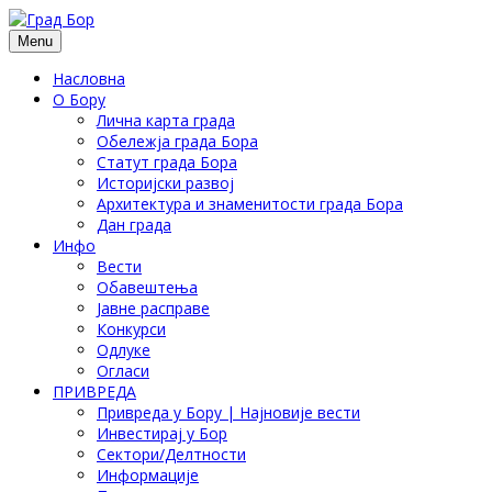
Menu
Насловна
О Бору
Лична карта града
Обележја града Бора
Статут града Бора
Историјски развој
Архитектура и знаменитости града Бора
Дан града
Инфо
Вести
Обавештења
Јавне расправе
Конкурси
Одлуке
Огласи
ПРИВРЕДА
Привреда у Бору | Најновије вести
Инвестирај у Бор
Сектори/Делтности
Информације