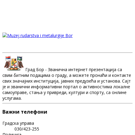
Град Бор - Званична интернет презентација са
свим битним подацима о граду, а можете пронаћи и контакте
свих значајних институција, јавних предузећа и установа. Сајт
је и званични информативни портал о активностима локалне
самоуправе, стања у привреди, култури и спорту, са онлине
услугама.
Важни телефони
Градска управа
030/423-255
Полиција