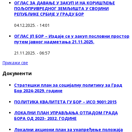
ОГЛАС ЗА ДАВАЊЕ У ЗАКУП И НА КОРИШЋЕЊЕ
ПОЉОПРИВРЕДНОГ ЗЕМЉИШТА У СВОЈИНИ
РЕПУБЛИКЕ СРБИЈЕ У ГРАДУ БОР
04.12.2025. - 14:01
ОГЛАС ЈП БОР – Издаје се у закуп пословни простор
путем јавног надметања 21.11.2025.
21.11.2025. - 06:57
Прикажи све
Документи
Стратешки план за социјалну политику за Град
Бор 2024-2029. године
ПОЛИТИКА КВАЛИТЕТА ГУ БОР – ИСО 9001:2015
ЛОКАЛНИ ПЛАН УПРАВЉАЊА ОТПАДОМ ГРАДА
БОРА ОД 2023- 2032. ГОДИНЕ
Локални акциони план за унапређење положаја