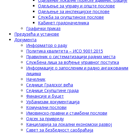
Одељење локалне пореске администрације
Одељење за управу и опште послове
Одељење за инспекцијске послове
Служба за скупштинске послове
Кабинет градоначелника
Графички приказ
Предузећа и установе
Документа
Информатор о раду
Политика квалитета – ИСО 9001:2015
Правилник о систематизацији радних места
Службена лица за вођење управног поступка
Информације о запосленим и радно ангажованим
лицима
Начелник
Седнице Градског већа
Седнице Скупштине града
Финансије и буџет
Урбанизам документација
Комунални послови
Имовинско-правни и стамбени послови
Одсек за привреду
Канцеларија за локални економски развој
Савет за безбедност саобраћаја