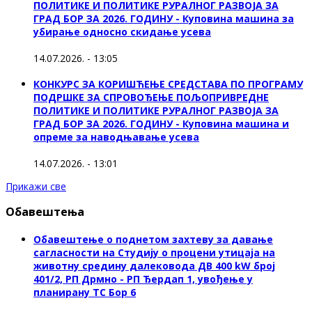
ПОЛИТИКЕ И ПОЛИТИКЕ РУРАЛНОГ РАЗВОЈА ЗА
ГРАД БОР ЗА 2026. ГОДИНУ - Куповинa машина за
убирање односно скидање усева
14.07.2026. - 13:05
КОНКУРС ЗА КОРИШЋЕЊЕ СРЕДСТАВА ПО ПРОГРАМУ
ПОДРШКЕ ЗА СПРОВОЂЕЊЕ ПОЉОПРИВРЕДНЕ
ПОЛИТИКЕ И ПОЛИТИКЕ РУРАЛНОГ РАЗВОЈА ЗА
ГРАД БОР ЗА 2026. ГОДИНУ - Куповина машина и
опреме за наводњавање усева
14.07.2026. - 13:01
Прикажи све
Обавештења
Обавештење о поднетом захтеву за давање
сагласности на Студију о процени утицаја на
животну средину далековода ДВ 400 kW број
401/2, РП Дрмно - РП Ђердап 1, увођење у
планирану ТС Бор 6