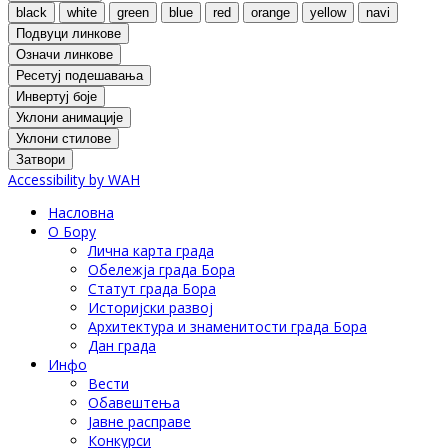
black
white
green
blue
red
orange
yellow
navi
Подвуци линкове
Означи линкове
Ресетуј подешавања
Инвертуј боје
Уклони анимације
Уклони стилове
Затвори
Accessibility by WAH
Насловна
О Бору
Лична карта града
Обележја града Бора
Статут града Бора
Историјски развој
Архитектура и знаменитости града Бора
Дан града
Инфо
Вести
Обавештења
Јавне расправе
Конкурси