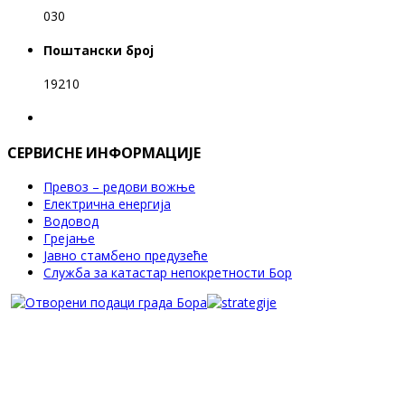
030
Поштански број
19210
СЕРВИСНЕ ИНФОРМАЦИЈЕ
Превоз – редови вожње
Електрична енергија
Водовод
Грејање
Јавно стамбено предузеће
Служба за катастар непокретности Бор