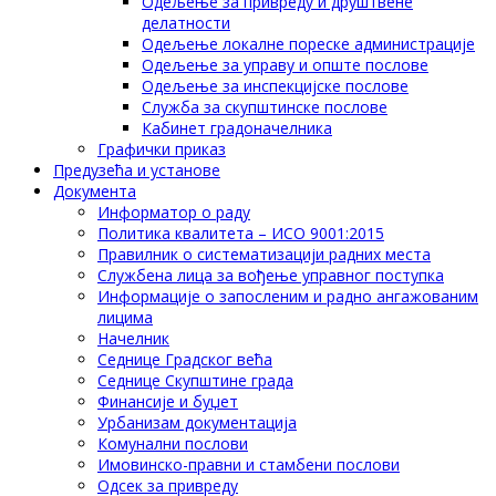
Одељење за привреду и друштвене
делатности
Одељење локалне пореске администрације
Одељење за управу и опште послове
Одељење за инспекцијске послове
Служба за скупштинске послове
Кабинет градоначелника
Графички приказ
Предузећа и установе
Документа
Информатор о раду
Политика квалитета – ИСО 9001:2015
Правилник о систематизацији радних места
Службена лица за вођење управног поступка
Информације о запосленим и радно ангажованим
лицима
Начелник
Седнице Градског већа
Седнице Скупштине града
Финансије и буџет
Урбанизам документација
Комунални послови
Имовинско-правни и стамбени послови
Одсек за привреду