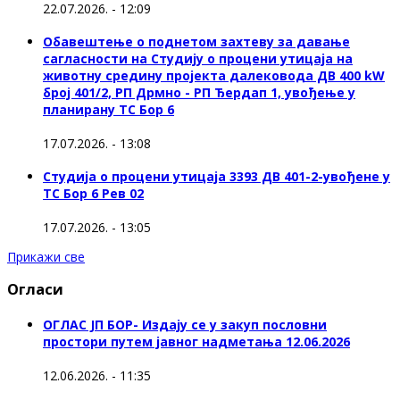
22.07.2026. - 12:09
Обавештење о поднетом захтеву за давање
сагласности на Студију о процени утицаја на
животну средину пројекта далековода ДВ 400 kW
број 401/2, РП Дрмно - РП Ђердап 1, увођење у
планирану ТС Бор 6
17.07.2026. - 13:08
Студија о процени утицаја 3393 ДВ 401-2-увођене у
ТС Бор 6 Рев 02
17.07.2026. - 13:05
Прикажи све
Огласи
ОГЛАС ЈП БОР- Издају се у закуп пословни
простори путем јавног надметања 12.06.2026
12.06.2026. - 11:35