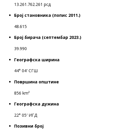
13.261.762.261 рсд
Број становника (попис 2011.)
48.615
Број бирача (септембар 2023.)
39.990
Географска ширина
44° 04′ СГШ
Површина општине
856 km²
Географска дужина
22° 05′ ИГД
Позивни број