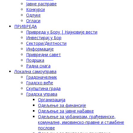
Јавне расправе
Конкурси
Одлуке
Огласи
ПРИВРЕДА
Привреда у Бору | Најновије вести
Инвестирај у Бор
Сектори/Делтности
Информације
Привредни савет
Подршка
Радна снага
Локална самоуправа
Градоначелник
Градско веће
Скупштина града
Градска управа
Организација
Одељење за финансије
Одељење за јавне набавке
Одељење за урбанизам, грађевинске,
комуналне, имовинско-правне и стамбене
послове