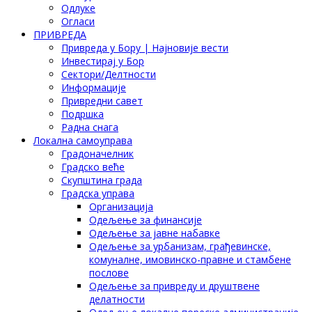
Одлуке
Огласи
ПРИВРЕДА
Привреда у Бору | Најновије вести
Инвестирај у Бор
Сектори/Делтности
Информације
Привредни савет
Подршка
Радна снага
Локална самоуправа
Градоначелник
Градско веће
Скупштина града
Градска управа
Организација
Одељење за финансије
Одељење за јавне набавке
Одељење за урбанизам, грађевинске,
комуналне, имовинско-правне и стамбене
послове
Одељење за привреду и друштвене
делатности