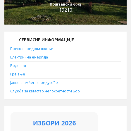
Поштански број
19210
СЕРВИСНЕ ИНФОРМАЦИЈЕ
Превоз – редови вожње
Електрична енергија
Водовод
Грејање
Јавно стамбено предузеће
Служба за катастар непокретности Бор