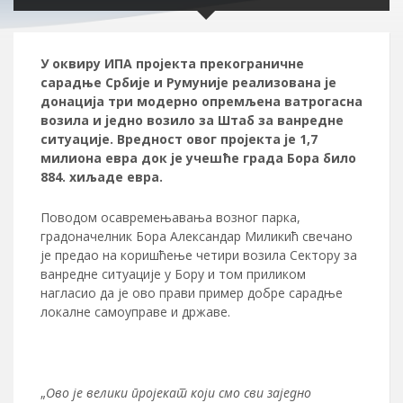
У оквиру ИПА пројекта прекограничне
сарадње Србије и Румуније реализована је
донација три модерно опремљена ватрогасна
возила и једно возило за Штаб за ванредне
ситуације. Вредност овог пројекта је 1,7
милиона евра док је учешће града Бора било
884. хиљаде евра.
Поводом осавремењавања возног парка,
градоначелник Бора Александар Миликић свечано
је предао на коришћење четири возила Сектору за
ванредне ситуације у Бору и том приликом
нагласио да је ово прави пример добре сарадње
локалне самоуправе и државе.
„
Ово је велики пројекат који смо сви заједно