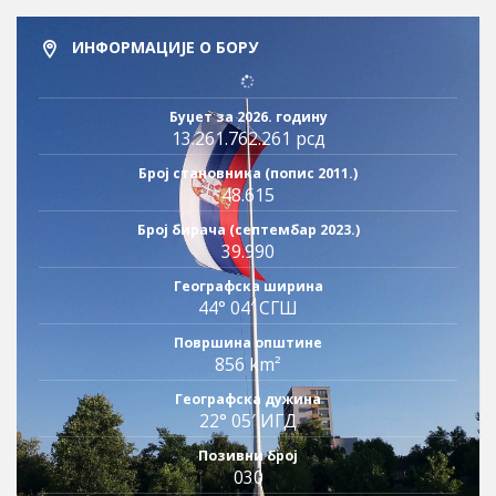
ИНФОРМАЦИЈЕ О БОРУ
Буџет за 2026. годину
13.261.762.261 рсд
Број становника (попис 2011.)
48.615
Број бирача (септембар 2023.)
39.990
Географска ширина
44° 04′ СГШ
Површина општине
856 km²
Географска дужина
22° 05′ ИГД
Позивни број
030