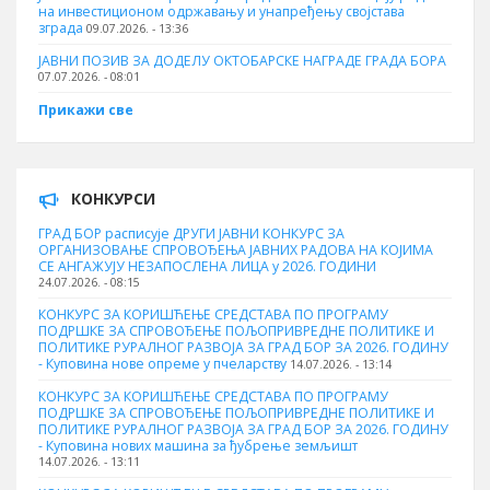
на инвестиционом одржавању и унапређењу својстава
зграда
09.07.2026. - 13:36
ЈАВНИ ПОЗИВ ЗА ДОДЕЛУ ОКТOБАРСКЕ НАГРАДЕ ГРАДА БОРА
07.07.2026. - 08:01
Прикажи све
КОНКУРСИ
ГРАД БОР расписује ДРУГИ ЈАВНИ КОНКУРС ЗА
ОРГАНИЗОВАЊЕ СПРОВОЂЕЊА ЈАВНИХ РАДОВА НА КОЈИМА
СЕ АНГАЖУЈУ НЕЗАПОСЛЕНА ЛИЦА у 2026. ГОДИНИ
24.07.2026. - 08:15
КОНКУРС ЗА КОРИШЋЕЊЕ СРЕДСТАВА ПО ПРОГРАМУ
ПОДРШКЕ ЗА СПРОВОЂЕЊЕ ПОЉОПРИВРЕДНЕ ПОЛИТИКЕ И
ПОЛИТИКЕ РУРАЛНОГ РАЗВОЈА ЗА ГРАД БОР ЗА 2026. ГОДИНУ
- Куповина нове опреме у пчеларству
14.07.2026. - 13:14
КОНКУРС ЗА КОРИШЋЕЊЕ СРЕДСТАВА ПО ПРОГРАМУ
ПОДРШКЕ ЗА СПРОВОЂЕЊЕ ПОЉОПРИВРЕДНЕ ПОЛИТИКЕ И
ПОЛИТИКЕ РУРАЛНОГ РАЗВОЈА ЗА ГРАД БОР ЗА 2026. ГОДИНУ
- Куповина нових машина за ђубрење земљишт
14.07.2026. - 13:11