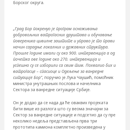
Борског округа.
„Град Бор покренуо је програм оснаживања
добровољних ватрогасних друштава и обучавање
повереника цивилне заштите и управо је то прави
начин сарадње локалних и државних структура.
Прошле године имали су око 900. интервенција а од
почетка ове године око 270. интервенција и
успешно су се изборили са свим тим. Похвалио бих и
ватрогасце – спасиоце и Одељење за ванредне
ситуације Бор”
, поручио је Лука Чаушић, помоћник
министра унутрашњих послова и начелника
Сектора за ванредне ситуације Србије.
Он је додао да се нада да ће оваквих пројеката
бити више из разлога што су веома значајни за
Сектор за ванредне ситуације и подсетио да су пре
неколико недеља представљена прва три
прототипа камиона комплетно произведена у