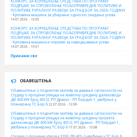
КОНКУРС ЗА КОРИШЋЕЊЕ СРЕДСТАВА ПО ПРОГРАМУ
ПОДРШКЕ ЗА СПРОВОЂЕЊЕ ПОЉОПРИВРЕДНЕ ПОЛИТИКЕ И
ПОЛИТИКЕ РУРАЛНОГ РАЗВОЈА ЗА ГРАД БОР ЗА 2026. ГОДИНУ
- Куповинa машина за убирање односно скидање усева
14.07.2026. - 13:05
КОНКУРС ЗА КОРИШЋЕЊЕ СРЕДСТАВА ПО ПРОГРАМУ
ПОДРШКЕ ЗА СПРОВОЂЕЊЕ ПОЉОПРИВРЕДНЕ ПОЛИТИКЕ И
ПОЛИТИКЕ РУРАЛНОГ РАЗВОЈА ЗА ГРАД БОР ЗА 2026. ГОДИНУ
- Куповина машина и опреме за наводњавање усева
14.07.2026. - 13:01
Прикажи све
ОБАВЕШТЕЊА
Обавештење о поднетом захтеву за давање сагласности на
Студију о процени утицаја на животну средину далековода
ДВ 400 kW број 401/2, РП Дрмно - РП Ђердап 1, увођење у
планирану ТС Бор 6
22.07.2026. - 12:09
Обавештење о поднетом захтеву за давање сагласности на
Студију о процени утицаја на животну средину пројекта
далековода ДВ 400 kW број 401/2, РП Дрмно - РП Ђердап 1,
увођење у планирану ТС Бор 6
17.07.2026. - 13:08
Студија о процени утицаја 3393 ДВ 401-2-увођене у ТС Бор 6