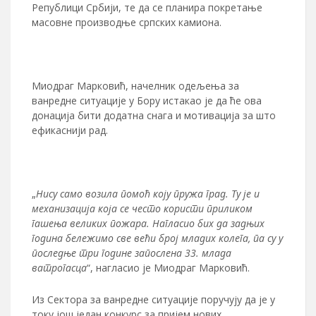
Републици Србији, те да се планира покретање
масовне производње српских камиона.
Миодраг Марковић, начелник одељења за
ванредне ситуације у Бору истакао је да ће ова
донација бити додатна снага и мотивација за што
ефикаснији рад.
„
Нису само возила помоћ коју пружа град. Ту је и
механизација која се често користи приликом
гашења великих пожара. Нагласио бих да задњих
година бележимо све већи број младих колега, па су у
последње три године запослена 33. млада
ватрогасца
“, нагласио је Миодраг Марковић.
Из Сектора за ванредне ситуације поручују да је у
току још један конкурс за пријем нових