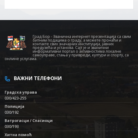
Град Бор - Званична интернет презентација са свим
битним подацима о граду, а можете пронаћи и
контакте свих значајних институција, јавних
предузећа и установа. Сајт је и званични
информативни портал о активностима локалне
самоуправе, стања у привреди, култури и спорту, са
онлине услугама.
ВАЖНИ ТЕЛЕФОНИ
Градска управа
030/423-255
Полиција
030/192
Ватрогасци / Спасиоци
030/193
Хитна помоћ