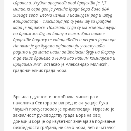
спровели. Укупна вредност овог пројекта је 1,7
милиона евра док је учешће града Бора било 884.
хиљаде евра. Веома ценим и поштујем рад и труд
ватрогасаца – спасилаца јер су увек ту за грађане
када је најтеже. Показали су да су им животи људи
на првом месту, да брину о њима. Кроз овакве
пројекте подижу се капацитети и ресурси јединица.
На нама је да будемо одговорнији у свему што
радимо и да мање наши ватрогасци буду на терену
а да више бринемо о њима као нашим комшијама и
пријатељима
“, истакао је Александар Миликић,
градоначелник града Бора.
Вршилац дужности помоћника министра и
начелника Сектора за ванредне ситуације Лука
Чаушић присуствовао је примопредаји. Изразио је
захвалност руководству града Бора на овој
донацији која је од изузетног значаја за подизање
безбедности грађана, не само Бора, већ и читавог