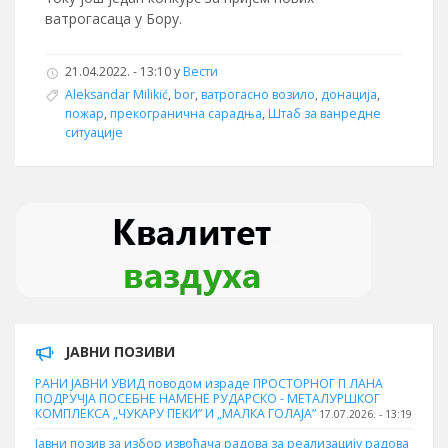
ватрогасаца у Бору.
21.04.2022. - 13:10 у
Вести
Aleksandar Milikić
,
bor
,
ватрогасно возило
,
донација
,
пожар
,
прекогранична сарадња
,
Штаб за ванредне
ситуације
ЈАВНИ ПОЗИВИ
РАНИ ЈАВНИ УВИД поводом израде ПРОСТОРНОГ П ЛАНА
ПОДРУЧЈА ПОСЕБНЕ НАМЕНЕ РУДАРСКО - МЕТАЛУРШКОГ
КОМПЛЕКСА „ЧУКАРУ ПЕКИ” И „МАЛКА ГОЛАЈА”
17.07.2026. - 13:19
Јавни позив за избор извођача радова за реализацију радова