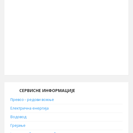
Површина општине
856 km²
Географска дужина
22° 05′ ИГД
Позивни број
030
Поштански број
19210
СЕРВИСНЕ ИНФОРМАЦИЈЕ
Превоз – редови вожње
Електрична енергија
Водовод
Грејање