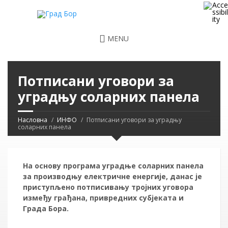
MENU
Потписани уговори за
уградњу соларних панела
Насловна
ИНФО
Потписани уговори за уградњу
соларних панела
На основу програма уградње соларних панела
за производњу електричне енергије, данас је
приступљено потписивању тројних уговора
између грађана, привредних субјеката и
Града Бора.