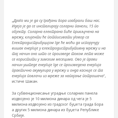
„
Драго ми је да су грађани Бора изабрали баш нас.
Идеја је да се инсталирају соларни панели, 15 по
објекту. Соларна електрана биће прикључена на
мрежу, клијенти ће потписивати уговор са
Електродистрибуцијом где ће моћи да испоручују
вишак енергије у електродистрибутивну мрежу и на
тај начин оно што се произведе током лета може
се користити у зимским месецима. Ово је прави
начин уштеде енергије где се произведена енергија
практично акумулира у мрежу и онда касније се та
енергија повлачи из мреже за напајање потрошача
“,
истиче Шакан.
За субвенционисање уградње соларних панела
издвојено је 10 милиона динара од чега је 5
милиона издвојено из градског буџета града Бора
а других 5 милиона динара из буџета Републике
Србије.