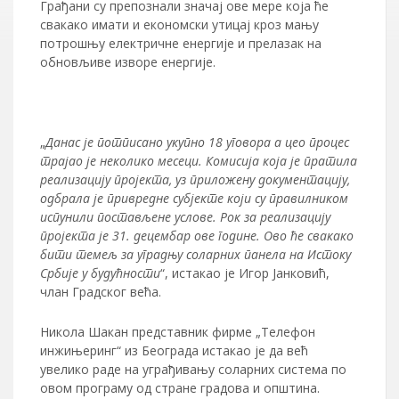
Грађани су препознали значај ове мере која ће
свакако имати и економски утицај кроз мању
потрошњу електричне енергије и прелазак на
обновљиве изворе енергије.
„
Данас је потписано укупно 18 уговора а цео процес
трајао је неколико месеци. Комисија која је пратила
реализацију пројекта, уз приложену документацију,
одбрала је привредне субјекте који су правилником
испунили постављене услове. Рок за реализацију
пројекта је 31. децембар ове године. Ово ће свакако
бити темељ за уградњу соларних панела на Истоку
Србије у будућности
“, истакао је Игор Јанковић,
члан Градског већа.
Никола Шакан представник фирме „Телефон
инжињеринг“ из Београда истакао је да већ
увелико раде на уграђивању соларних система по
овом програму од стране градова и општина.