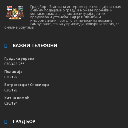
Град Бор - Званична интернет презентација са свим
битним подацима о граду, а можете пронаћи и
контакте свих значајних институција, јавних
предузећа и установа. Сајт је и званични
информативни портал о активностима локалне
самоуправе, стања у привреди, култури и спорту, са
онлине услугама.
ВАЖНИ ТЕЛЕФОНИ
Градска управа
030/423-255
Полиција
030/192
Ватрогасци / Спасиоци
030/193
Хитна помоћ
030/194
ГРАД БОР