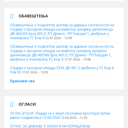
ОБАВЕШТЕЊА
Обавештење о поднетом захтеву за давање сагласности на
Студију о процени утицаја на животну средину далековода
ДВ 400 kW број 401/2, РП Дрмно - РП Ђердап 1, увођење у
планирану ТС Бор 6
22.07.2026. - 12:09
Обавештење о поднетом захтеву за давање сагласности на
Студију о процени утицаја на животну средину пројекта
далековода ДВ 400 kW број 401/2, РП Дрмно - РП Ђердап 1,
увођење у планирану ТС Бор 6
17.07.2026. - 13:08
Студија о процени утицаја 3393 ДВ 401-2-увођене у ТС Бор 6
Рев 02
17.07.2026. - 13:05
Прикажи све
ОГЛАСИ
ОГЛАС ЈП БОР- Издају се у закуп пословни простори путем
јавног надметања 12.06.2026
12.06.2026. - 11:35
ОГЛАС ЗА ДАВАЊЕ У ЗАКУП И НА КОРИШЋЕЊЕ