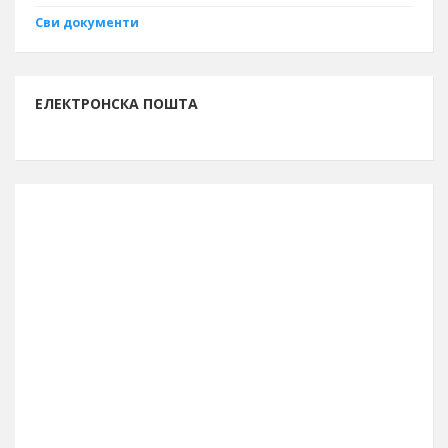
Сви документи
ЕЛЕКТРОНСКА ПОШТА
ИНФОРМАЦИЈЕ О БОРУ
Буџет за 2026. годину
13.261.762.261 рсд
Број становника (попис 2011.)
48.615
Број бирача (септембар 2023.)
39.990
Географска ширина
44° 04′ СГШ