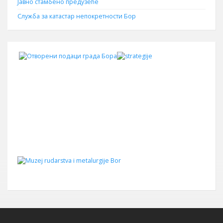
Јавно стамбено предузеће
Служба за катастар непокретности Бор