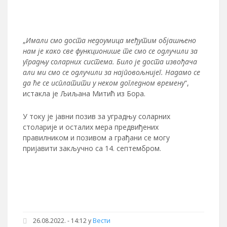
„
Имали смо доста недоумица међутим објашњено
нам је како све функционише те смо се одлучили за
уградњу соларних система. Било је доста извођача
али ми смо се одлучили за најповољнијег. Надамо се
да ће се исплатити у неком догледном времену
“,
истакла је Љиљана Митић из Бора.
У току је јавни позив за уградњу соларних
столарије и осталих мера предвиђених
правилником и позивом а грађани се могу
пријавити закључно са 14. септембром.
26.08.2022. - 14:12 у
Вести