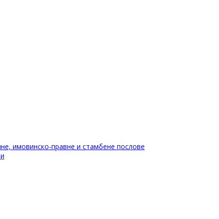
не, имовинско-правне и стамбене послове
ти