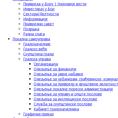
Привреда у Бору | Најновије вести
Инвестирај у Бор
Сектори/Делтности
Информације
Привредни савет
Подршка
Радна снага
Локална самоуправа
Градоначелник
Градско веће
Скупштина града
Градска управа
Организација
Одељење за финансије
Одељење за јавне набавке
Одељење за урбанизам, грађевинске, комунал
Одељење за привреду и друштвене делатнос
Одељење локалне пореске администрације
Одељење за управу и опште послове
Одељење за инспекцијске послове
Служба за скупштинске послове
Кабинет градоначелника
Графички приказ