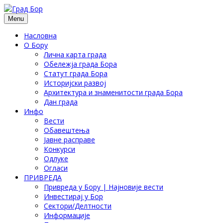
Menu
Насловна
О Бору
Лична карта града
Обележја града Бора
Статут града Бора
Историјски развој
Архитектура и знаменитости града Бора
Дан града
Инфо
Вести
Обавештења
Јавне расправе
Конкурси
Одлуке
Огласи
ПРИВРЕДА
Привреда у Бору | Најновије вести
Инвестирај у Бор
Сектори/Делтности
Информације