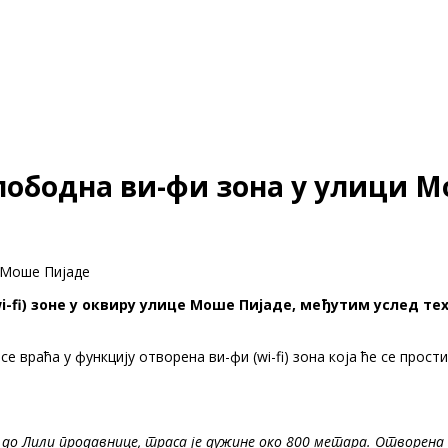
слободна ви-фи зона у улици 
и Моше Пијаде
wi-fi) зоне у оквиру улице Моше Пијаде, међутим услед т
се враћа у функцију отворена ви-фи (wi-fi) зона која ће се прос
до Лили продавнице, траса је дужине око 800 метара. Отворена з