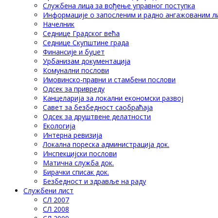
Службена лица за вођење управног поступка
Информације о запосленим и радно ангажованим л
Начелник
Седнице Градског већа
Седнице Скупштине града
Финансије и буџет
Урбанизам документација
Комунални послови
Имовинско-правни и стамбени послови
Одсек за привреду
Канцеларија за локални економски развој
Савет за безбедност саобраћаја
Одсек за друштвене делатности
Eкологија
Интерна ревизија
Локална пореска администрација док.
Инспекцијски послови
Матична служба док.
Бирачки списак док.
Безбедност и здравље на раду
Службени лист
СЛ 2007
СЛ 2008