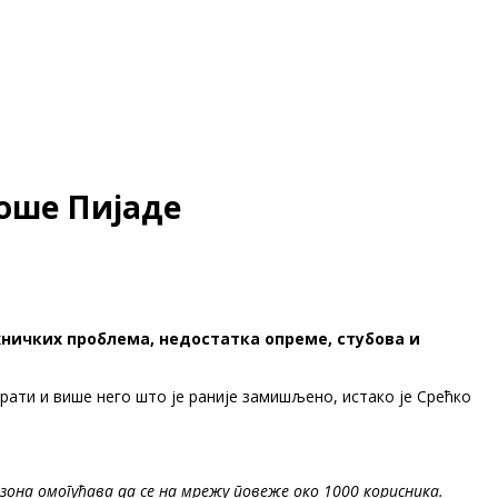
Моше Пијаде
ехничких проблема, недостатка опреме, стубова и
тирати и више него што је раније замишљено, истако је Срећко
она омогућава да се на мрежу повеже око 1000 корисника.