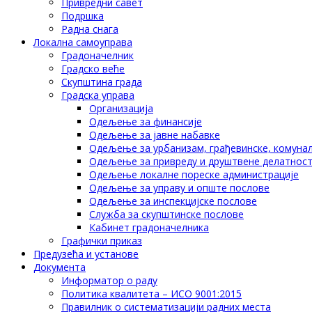
Привредни савет
Подршка
Радна снага
Локална самоуправа
Градоначелник
Градско веће
Скупштина града
Градска управа
Организација
Одељење за финансије
Одељење за јавне набавке
Одељење за урбанизам, грађевинске, комунал
Одељење за привреду и друштвене делатнос
Одељење локалне пореске администрације
Одељење за управу и опште послове
Одељење за инспекцијске послове
Служба за скупштинске послове
Кабинет градоначелника
Графички приказ
Предузећа и установе
Документа
Информатор о раду
Политика квалитета – ИСО 9001:2015
Правилник о систематизацији радних места