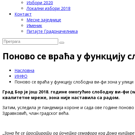
Избори 2020
Локални избори 2018
Контакт
Месне заједнице
Именик
Питајте Градоначелника
Поново се враћа у функцију 
Насловна
ИНФО
Поново се враћа у функцију слободна ви-фи зона у улиц
Град Бор је још 2018. године омогућио слободну ви-фи (
квалитетне мреже, зона није наставила са радом.
Затим, уследила је пандемија короне и сада ове године поново 
Здравковић, члан градског већа.
„
Зона ће се простирати од почетка семафора код Дома културе 