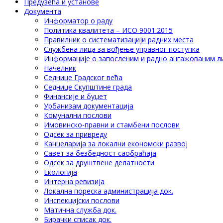
Предузећа и установе
Документа
Информатор о раду
Политика квалитета – ИСО 9001:2015
Правилник о систематизацији радних места
Службена лица за вођење управног поступка
Информације о запосленим и радно ангажованим л
Начелник
Седнице Градског већа
Седнице Скупштине града
Финансије и буџет
Урбанизам документација
Комунални послови
Имовинско-правни и стамбени послови
Одсек за привреду
Канцеларија за локални економски развој
Савет за безбедност саобраћаја
Одсек за друштвене делатности
Eкологија
Интерна ревизија
Локална пореска администрација док.
Инспекцијски послови
Матична служба док.
Бирачки списак док.