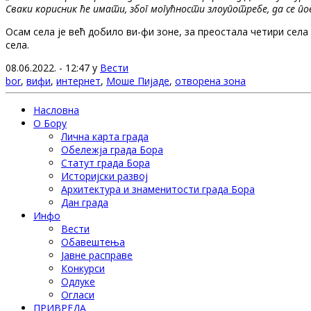
Сваки корисник ће имати, због могућности злоупотребе, да се пов
Осам села је већ добило ви-фи зоне, за преостала четири села 
села.
08.06.2022. - 12:47 у
Вести
bor
,
вифи
,
интернет
,
Моше Пијаде
,
отворена зона
Насловна
О Бору
Лична карта града
Обележја града Бора
Статут града Бора
Историјски развој
Архитектура и знаменитости града Бора
Дан града
Инфо
Вести
Обавештења
Јавне расправе
Конкурси
Одлуке
Огласи
ПРИВРЕДА