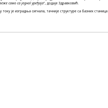
еже само са једног уређаја
“, додаје Здравковић.
у току је изградња сигнала, тачније структуре са базних станица