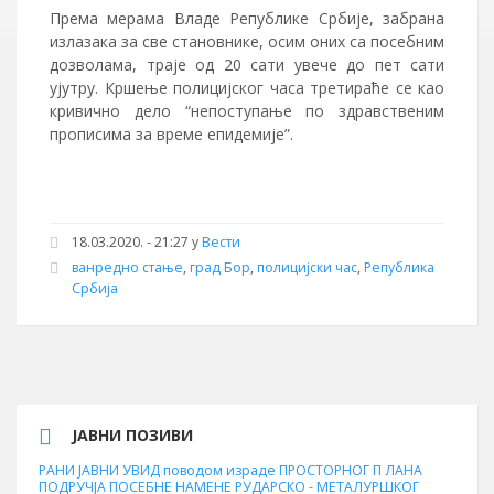
Према мерама Владе Републике Србије, забрана
излазака за све становнике, осим оних са посебним
дозволама, траје од 20 сати увече до пет сати
ујутру. Кршење полицијског часа третираће се као
кривично дело “непоступање по здравственим
прописима за време епидемије”.
18.03.2020. - 21:27 у
Вести
ванредно стање
,
град Бор
,
полицијски час
,
Република
Србија
ЈАВНИ ПОЗИВИ
РАНИ ЈАВНИ УВИД поводом израде ПРОСТОРНОГ П ЛАНА
ПОДРУЧЈА ПОСЕБНЕ НАМЕНЕ РУДАРСКО - МЕТАЛУРШКОГ