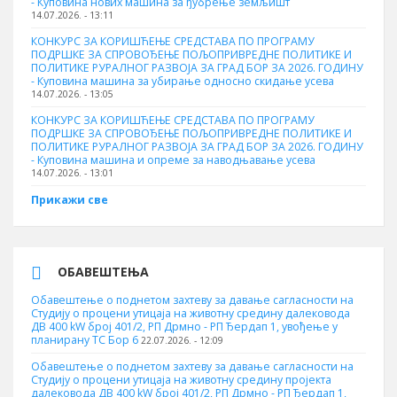
- Куповина нових машина за ђубрење земљишт
14.07.2026. - 13:11
КОНКУРС ЗА КОРИШЋЕЊЕ СРЕДСТАВА ПО ПРОГРАМУ
ПОДРШКЕ ЗА СПРОВОЂЕЊЕ ПОЉОПРИВРЕДНЕ ПОЛИТИКЕ И
ПОЛИТИКЕ РУРАЛНОГ РАЗВОЈА ЗА ГРАД БОР ЗА 2026. ГОДИНУ
- Куповинa машина за убирање односно скидање усева
14.07.2026. - 13:05
КОНКУРС ЗА КОРИШЋЕЊЕ СРЕДСТАВА ПО ПРОГРАМУ
ПОДРШКЕ ЗА СПРОВОЂЕЊЕ ПОЉОПРИВРЕДНЕ ПОЛИТИКЕ И
ПОЛИТИКЕ РУРАЛНОГ РАЗВОЈА ЗА ГРАД БОР ЗА 2026. ГОДИНУ
- Куповина машина и опреме за наводњавање усева
14.07.2026. - 13:01
Прикажи све
ОБАВЕШТЕЊА
Обавештење о поднетом захтеву за давање сагласности на
Студију о процени утицаја на животну средину далековода
ДВ 400 kW број 401/2, РП Дрмно - РП Ђердап 1, увођење у
планирану ТС Бор 6
22.07.2026. - 12:09
Обавештење о поднетом захтеву за давање сагласности на
Студију о процени утицаја на животну средину пројекта
далековода ДВ 400 kW број 401/2, РП Дрмно - РП Ђердап 1,