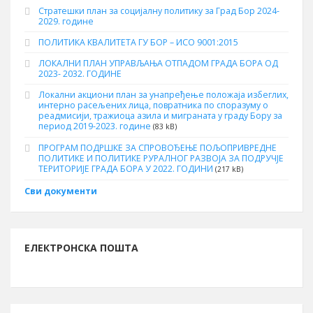
Стратешки план за социјалну политику за Град Бор 2024-
2029. године
ПОЛИТИКА КВАЛИТЕТА ГУ БОР – ИСО 9001:2015
ЛОКАЛНИ ПЛАН УПРАВЉАЊА ОТПАДОМ ГРАДА БОРА ОД
2023- 2032. ГОДИНЕ
Локални акциони план за унапређење положаја избеглих,
интерно расељених лица, повратника по споразуму о
реадмисији, тражиоца азила и миграната у граду Бору за
период 2019-2023. године
(83 kB)
ПРОГРАМ ПОДРШКЕ ЗА СПРОВОЂЕЊЕ ПОЉОПРИВРЕДНЕ
ПОЛИТИКЕ И ПОЛИТИКЕ РУРАЛНОГ РАЗВОЈА ЗА ПОДРУЧЈЕ
ТЕРИТОРИЈЕ ГРАДА БОРА У 2022. ГОДИНИ
(217 kB)
Сви документи
ЕЛЕКТРОНСКА ПОШТА