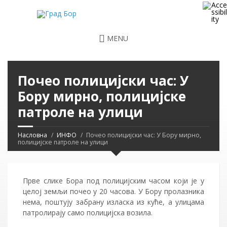
MENU
Почео полицијски час: У
Бору мирно, полицијске
патроле на улици
Насловна
ИНФО
Почео полицијски час: У Бору мирно,
полицијске патроле на улици
Прве слике Бора под полицијским часом који је у
целој земљи почео у 20 часова. У Бору пролазника
нема, поштују забрану изласка из куће, а улицама
патролирају само полицијска возила.