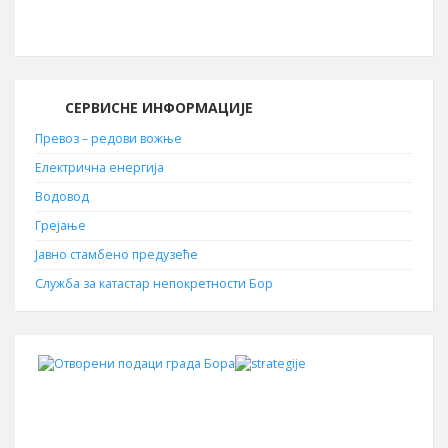
19210
СЕРВИСНЕ ИНФОРМАЦИЈЕ
Превоз – редови вожње
Електрична енергија
Водовод
Грејање
Јавно стамбено предузеће
Служба за катастар непокретности Бор