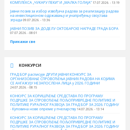
КОМПЛЕКСА „ЧУКАРУ ПЕКИ” И „МАЛКА ГОЛАЈА”
17.07.2026. - 13:19
Јавни позив за избор извођача радова за реализацију радова
на инвестиционом одржавању и унапређењу својстава
зграда
09.07.2026. - 13:36
ЈАВНИ ПОЗИВ ЗА ДОДЕЛУ ОКТOБАРСКЕ НАГРАДЕ ГРАДА БОРА
07.07.2026. - 08:01
Прикажи све
КОНКУРСИ
ГРАД БОР расписује ДРУГИ ЈАВНИ КОНКУРС ЗА
ОРГАНИЗОВАЊЕ СПРОВОЂЕЊА ЈАВНИХ РАДОВА НА КОЈИМА
СЕ АНГАЖУЈУ НЕЗАПОСЛЕНА ЛИЦА у 2026. ГОДИНИ
24.07.2026. - 08:15
КОНКУРС ЗА КОРИШЋЕЊЕ СРЕДСТАВА ПО ПРОГРАМУ
ПОДРШКЕ ЗА СПРОВОЂЕЊЕ ПОЉОПРИВРЕДНЕ ПОЛИТИКЕ И
ПОЛИТИКЕ РУРАЛНОГ РАЗВОЈА ЗА ГРАД БОР ЗА 2026. ГОДИНУ
- Куповина нове опреме у пчеларству
14.07.2026. - 13:14
КОНКУРС ЗА КОРИШЋЕЊЕ СРЕДСТАВА ПО ПРОГРАМУ
ПОДРШКЕ ЗА СПРОВОЂЕЊЕ ПОЉОПРИВРЕДНЕ ПОЛИТИКЕ И
ПОЛИТИКЕ РУРАЛНОГ РАЗВОЈА ЗА ГРАД БОР ЗА 2026. ГОДИНУ