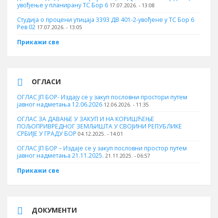
увођење у планирану ТС Бор 6
17.07.2026. - 13:08
Студија о процени утицаја 3393 ДВ 401-2-увођене у ТС Бор 6
Рев 02
17.07.2026. - 13:05
Прикажи све
ОГЛАСИ
ОГЛАС ЈП БОР- Издају се у закуп пословни простори путем
јавног надметања 12.06.2026
12.06.2026. - 11:35
ОГЛАС ЗА ДАВАЊЕ У ЗАКУП И НА КОРИШЋЕЊЕ
ПОЉОПРИВРЕДНОГ ЗЕМЉИШТА У СВОЈИНИ РЕПУБЛИКЕ
СРБИЈЕ У ГРАДУ БОР
04.12.2025. - 14:01
ОГЛАС ЈП БОР – Издаје се у закуп пословни простор путем
јавног надметања 21.11.2025.
21.11.2025. - 06:57
Прикажи све
ДОКУМЕНТИ