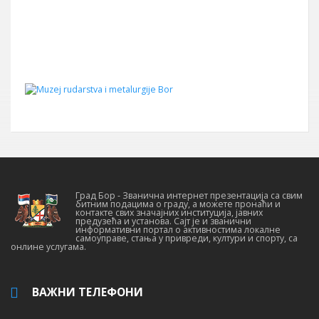
Град Бор - Званична интернет презентација са свим
битним подацима о граду, а можете пронаћи и
контакте свих значајних институција, јавних
предузећа и установа. Сајт је и званични
информативни портал о активностима локалне
самоуправе, стања у привреди, култури и спорту, са
онлине услугама.
ВАЖНИ ТЕЛЕФОНИ