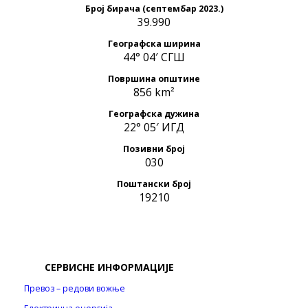
Број бирача (септембар 2023.)
39.990
Географска ширина
44° 04′ СГШ
Површина општине
856 km²
Географска дужина
22° 05′ ИГД
Позивни број
030
Поштански број
19210
СЕРВИСНЕ ИНФОРМАЦИЈЕ
Превоз – редови вожње