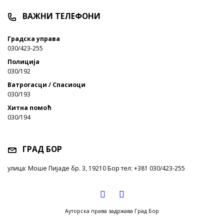
ВАЖНИ ТЕЛЕФОНИ
Градска управа
030/423-255
Полиција
030/192
Ватрогасци / Спасиоци
030/193
Хитна помоћ
030/194
ГРАД БОР
улица: Моше Пијаде бр. 3, 19210 Бор тел: +381 030/423-255
Ауторска права задржава Град Бор