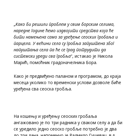
„
Како би решили проблем у свим борским селима,
наредне године ћемо издвојити средства која ће
бити намењена само за уређење сеоских гробаља и
парцела. У већини села су гробља запуштена због
напуштања села па ће се град потрудити да
системски уреди сва гробља
“, истакао је Никола
Марић, помоћник градоначелника Бора.
Како је предвиђено паланом и програмом, до краја
месеца уколико то временски услови дозволе биће
уређена сва сеоска гробља.
На кошењу и уређењу сеоских гробаља
ангажовано је по три радника у сваком селу а да би
се уредило једно сеоско гробље потребно је два
до три дана, напоменуо је Радмило Гушевац, в.д.