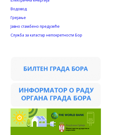
Електрична енергија
Водовод
Грејање
Јавно стамбено предузеће
Служба за катастар непокретности Бор