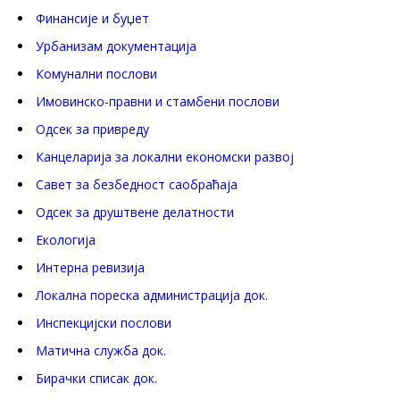
Финансије и буџет
Урбанизам документација
Комунални послови
Имовинско-правни и стамбени послови
Одсек за привреду
Канцеларија за локални економски развој
Савет за безбедност саобраћаја
Одсек за друштвене делатности
Eкологија
Интерна ревизија
Локална пореска администрација док.
Инспекцијски послови
Матична служба док.
Бирачки списак док.