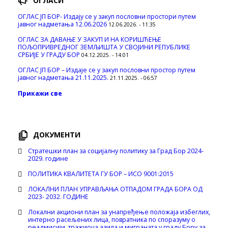
ОГЛАСИ
ОГЛАС ЈП БОР- Издају се у закуп пословни простори путем
јавног надметања 12.06.2026
12.06.2026. - 11:35
ОГЛАС ЗА ДАВАЊЕ У ЗАКУП И НА КОРИШЋЕЊЕ
ПОЉОПРИВРЕДНОГ ЗЕМЉИШТА У СВОЈИНИ РЕПУБЛИКЕ
СРБИЈЕ У ГРАДУ БОР
04.12.2025. - 14:01
ОГЛАС ЈП БОР – Издаје се у закуп пословни простор путем
јавног надметања 21.11.2025.
21.11.2025. - 06:57
Прикажи све
ДОКУМЕНТИ
Стратешки план за социјалну политику за Град Бор 2024-
2029. године
ПОЛИТИКА КВАЛИТЕТА ГУ БОР – ИСО 9001:2015
ЛОКАЛНИ ПЛАН УПРАВЉАЊА ОТПАДОМ ГРАДА БОРА ОД
2023- 2032. ГОДИНЕ
Локални акциони план за унапређење положаја избеглих,
интерно расељених лица, повратника по споразуму о
реадмисији, тражиоца азила и миграната у граду Бору за