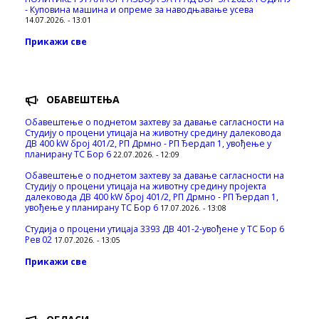
- Куповина машина и опреме за наводњавање усева
14.07.2026. - 13:01
Прикажи све
ОБАВЕШТЕЊА
Обавештење о поднетом захтеву за давање сагласности на
Студију о процени утицаја на животну средину далековода
ДВ 400 kW број 401/2, РП Дрмно - РП Ђердап 1, увођење у
планирану ТС Бор 6
22.07.2026. - 12:09
Обавештење о поднетом захтеву за давање сагласности на
Студију о процени утицаја на животну средину пројекта
далековода ДВ 400 kW број 401/2, РП Дрмно - РП Ђердап 1,
увођење у планирану ТС Бор 6
17.07.2026. - 13:08
Студија о процени утицаја 3393 ДВ 401-2-увођене у ТС Бор 6
Рев 02
17.07.2026. - 13:05
Прикажи све