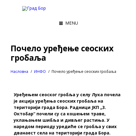
MENU
Почело уређење сеоских
гробаља
Насловна
ИНФО
Почело уређење сеоских гробаља
Уређењем сеоског гробља у селу Лука почела
је акција уређења сеоских гробаља на
територији града Бора. Радници ЈКП „3.
Октобар“ почели су са кошењем траве,
уклањањем шибља и дивљег растиња. У
наредом периоду уредиће се гробља у свих
дванаест села на територији града Бора.