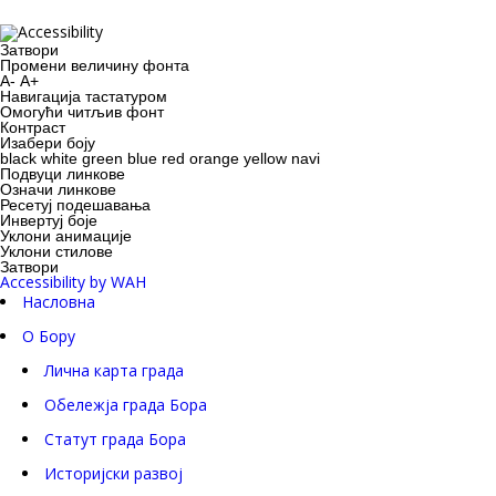
Затвори
Промени величину фонта
A-
A+
Навигација тастатуром
Oмогући читљив фонт
Контраст
Изабери боју
black
white
green
blue
red
orange
yellow
navi
Подвуци линкове
Означи линкове
Ресетуј подешавања
Инвертуј боје
Уклони анимације
Уклони стилове
Затвори
Accessibility by WAH
Насловна
О Бору
Лична карта града
Обележја града Бора
Статут града Бора
Историјски развој