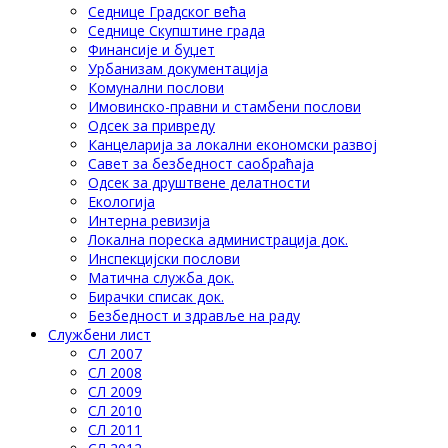
Седнице Градског већа
Седнице Скупштине града
Финансије и буџет
Урбанизам документација
Комунални послови
Имовинско-правни и стамбени послови
Одсек за привреду
Канцеларија за локални економски развој
Савет за безбедност саобраћаја
Одсек за друштвене делатности
Eкологија
Интерна ревизија
Локална пореска администрација док.
Инспекцијски послови
Матична служба док.
Бирачки списак док.
Безбедност и здравље на раду
Службени лист
СЛ 2007
СЛ 2008
СЛ 2009
СЛ 2010
СЛ 2011