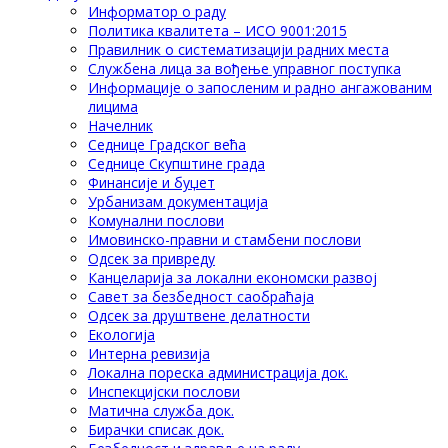
Информатор о раду
Политика квалитета – ИСО 9001:2015
Правилник о систематизацији радних места
Службена лица за вођење управног поступка
Информације о запосленим и радно ангажованим
лицима
Начелник
Седнице Градског већа
Седнице Скупштине града
Финансије и буџет
Урбанизам документација
Комунални послови
Имовинско-правни и стамбени послови
Одсек за привреду
Канцеларија за локални економски развој
Савет за безбедност саобраћаја
Одсек за друштвене делатности
Eкологија
Интерна ревизија
Локална пореска администрација док.
Инспекцијски послови
Матична служба док.
Бирачки списак док.