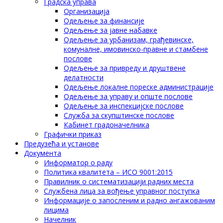
Градска управа
Организација
Одељење за финансије
Одељење за јавне набавке
Одељење за урбанизам, грађевинске,
комуналне, имовинско-правне и стамбене
послове
Одељење за привреду и друштвене
делатности
Одељење локалне пореске администрације
Одељење за управу и опште послове
Одељење за инспекцијске послове
Служба за скупштинске послове
Кабинет градоначелника
Графички приказ
Предузећа и установе
Документа
Информатор о раду
Политика квалитета – ИСО 9001:2015
Правилник о систематизацији радних места
Службена лица за вођење управног поступка
Информације о запосленим и радно ангажованим
лицима
Начелник