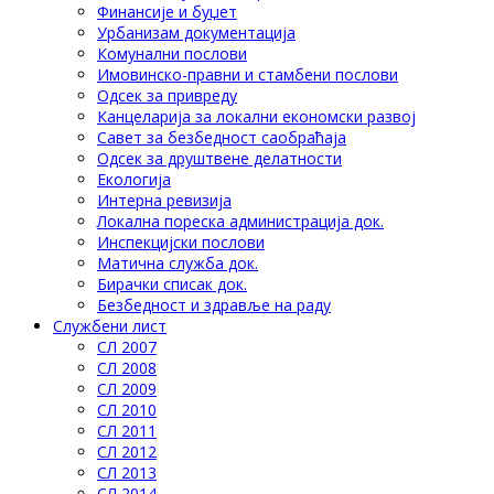
Финансије и буџет
Урбанизам документација
Комунални послови
Имовинско-правни и стамбени послови
Одсек за привреду
Канцеларија за локални економски развој
Савет за безбедност саобраћаја
Одсек за друштвене делатности
Eкологија
Интерна ревизија
Локална пореска администрација док.
Инспекцијски послови
Матична служба док.
Бирачки списак док.
Безбедност и здравље на раду
Службени лист
СЛ 2007
СЛ 2008
СЛ 2009
СЛ 2010
СЛ 2011
СЛ 2012
СЛ 2013
СЛ 2014