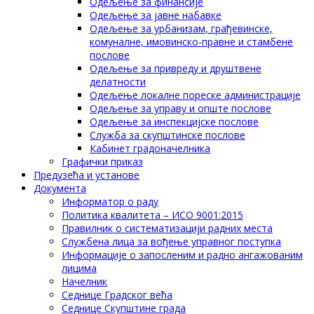
Одељење за финансије
Одељење за јавне набавке
Одељење за урбанизам, грађевинске,
комуналне, имовинско-правне и стамбене
послове
Одељење за привреду и друштвене
делатности
Одељење локалне пореске администрације
Одељење за управу и опште послове
Одељење за инспекцијске послове
Служба за скупштинске послове
Кабинет градоначелника
Графички приказ
Предузећа и установе
Документа
Информатор о раду
Политика квалитета – ИСО 9001:2015
Правилник о систематизацији радних места
Службена лица за вођење управног поступка
Информације о запосленим и радно ангажованим
лицима
Начелник
Седнице Градског већа
Седнице Скупштине града