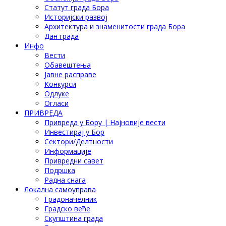
Статут града Бора
Историјски развој
Архитектура и знаменитости града Бора
Дан града
Инфо
Вести
Обавештења
Јавне расправе
Конкурси
Одлуке
Огласи
ПРИВРЕДА
Привреда у Бору | Најновије вести
Инвестирај у Бор
Сектори/Делтности
Информације
Привредни савет
Подршка
Радна снага
Локална самоуправа
Градоначелник
Градско веће
Скупштина града