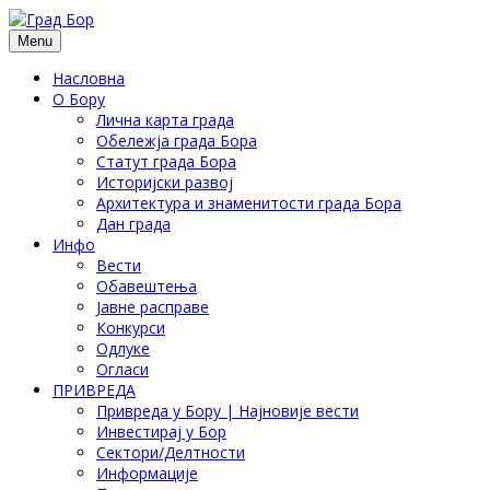
Menu
Насловна
О Бору
Лична карта града
Обележја града Бора
Статут града Бора
Историјски развој
Архитектура и знаменитости града Бора
Дан града
Инфо
Вести
Обавештења
Јавне расправе
Конкурси
Одлуке
Огласи
ПРИВРЕДА
Привреда у Бору | Најновије вести
Инвестирај у Бор
Сектори/Делтности
Информације