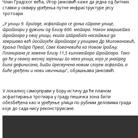
Члан Градског већа, Игор Јанковић каже да једна од битних
ставки у оквиру уређења путне инфраструктуре јесу
тротоари.
„
У улици 9. бригаде, асфалтира се доња стране улице,
тротоари у дужини од близу 600. метара. Након завршетка
тротоара у овој улици, екипа Штрабага насатвља да
завршава већ постојеће тротоаре у улицама Др Миловановић,
Краља Петра Првог, Саве Ковачевића ка Новом гробљу.
Планирана је замена близу 11,5 километара тротоара. Тако
да ће у свакој месној зајеници по нека улица, која је унапред
била дефинисана, бити пресвучена новим слојем асфалта, а
биће уређени и нови ивичњаци
”, објашњава Јанковић.
У локалној самоуправи у Бору истичу да ће планом
асфалтирања тротиара у граду пешачка зона бити
обезбеђена као и уређење улица по рубним деловима града
које до сада нису реконструисане.