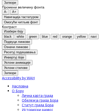
Затвори
Промени величину фонта
A-
A+
Навигација тастатуром
Oмогући читљив фонт
Контраст
Изабери боју
black
white
green
blue
red
orange
yellow
navi
Подвуци линкове
Означи линкове
Ресетуј подешавања
Инвертуј боје
Уклони анимације
Уклони стилове
Затвори
Accessibility by WAH
Насловна
О Бору
Лична карта града
Обележја града Бора
Статут града Бора
Историјски развој