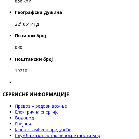
856 km²
Географска дужина
22° 05′ ИГД
Позивни број
030
Поштански број
19210
СЕРВИСНЕ ИНФОРМАЦИЈЕ
Превоз – редови вожње
Електрична енергија
Водовод
Грејање
Јавно стамбено предузеће
Служба за катастар непокретности Бор