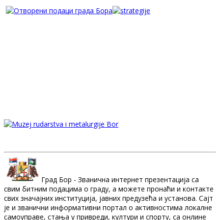
Град Бор - Званична интернет презентација са
свим битним подацима о граду, а можете пронаћи и контакте
свих значајних институција, јавних предузећа и установа. Сајт
је и званични информативни портал о активностима локалне
самоуправе, стања у привреди, култури и спорту, са онлине