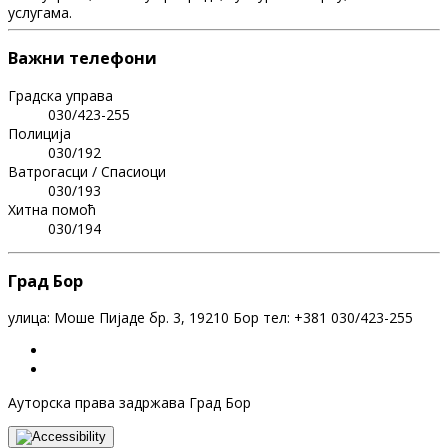
услугама.
Важни телефони
Градска управа
030/423-255
Полиција
030/192
Ватрогасци / Спасиоци
030/193
Хитна помоћ
030/194
Град Бор
улица: Моше Пијаде бр. 3, 19210 Бор тел: +381 030/423-255
Ауторска права задржава Град Бор