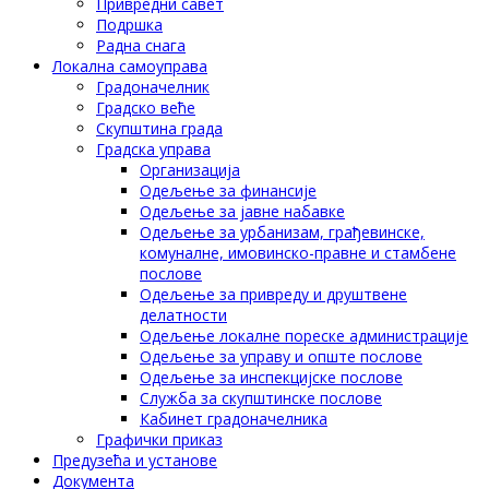
Привредни савет
Подршка
Радна снага
Локална самоуправа
Градоначелник
Градско веће
Скупштина града
Градска управа
Организација
Одељење за финансије
Одељење за јавне набавке
Одељење за урбанизам, грађевинске,
комуналне, имовинско-правне и стамбене
послове
Одељење за привреду и друштвене
делатности
Одељење локалне пореске администрације
Одељење за управу и опште послове
Одељење за инспекцијске послове
Служба за скупштинске послове
Кабинет градоначелника
Графички приказ
Предузећа и установе
Документа