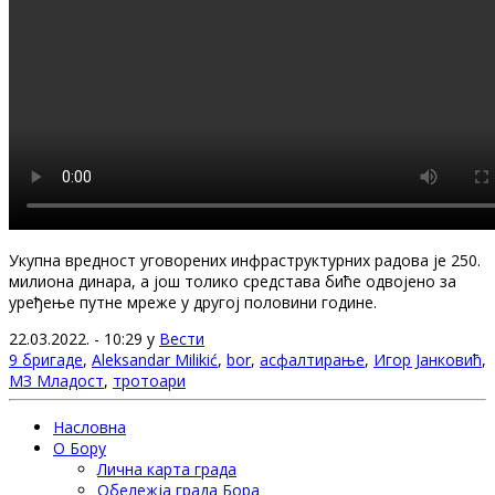
Укупна вредност уговорених инфраструктурних радова је 250.
милиона динара, а још толико средстава биће одвојено за
уређење путне мреже у другој половини године.
22.03.2022. - 10:29 у
Вести
9 бригаде
,
Aleksandar Milikić
,
bor
,
асфалтирање
,
Игор Јанковић
,
МЗ Младост
,
тротоари
Насловна
О Бору
Лична карта града
Обележја града Бора