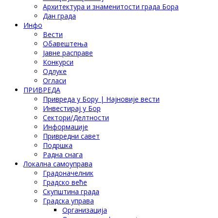
Архитектура и знаменитости града Бора
Дан града
Инфо
Вести
Обавештења
Јавне расправе
Конкурси
Одлуке
Огласи
ПРИВРЕДА
Привреда у Бору | Најновије вести
Инвестирај у Бор
Сектори/Делтности
Информације
Привредни савет
Подршка
Радна снага
Локална самоуправа
Градоначелник
Градско веће
Скупштина града
Градска управа
Организација