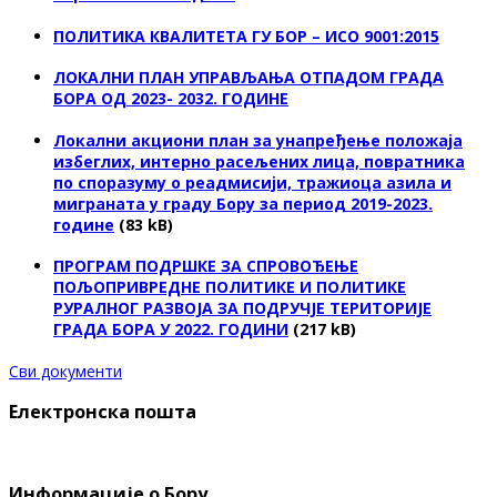
ПОЛИТИКА КВАЛИТЕТА ГУ БОР – ИСО 9001:2015
ЛОКАЛНИ ПЛАН УПРАВЉАЊА ОТПАДОМ ГРАДА
БОРА ОД 2023- 2032. ГОДИНЕ
Локални акциони план за унапређење положаја
избеглих, интерно расељених лица, повратника
по споразуму о реадмисији, тражиоца азила и
миграната у граду Бору за период 2019-2023.
године
(83 kB)
ПРОГРАМ ПОДРШКЕ ЗА СПРОВОЂЕЊЕ
ПОЉОПРИВРЕДНЕ ПОЛИТИКЕ И ПОЛИТИКЕ
РУРАЛНОГ РАЗВОЈА ЗА ПОДРУЧЈЕ ТЕРИТОРИЈЕ
ГРАДА БОРА У 2022. ГОДИНИ
(217 kB)
Сви документи
Електронска пошта
Информације о Бору