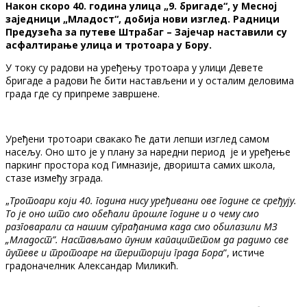
Након скоро 40. година улица „9. бригаде“, у Месној
заједници „Младост“, добија нови изглед. Радници
Предузећа за путеве Штрабаг – Зајечар наставили су
асфалтирање улица и тротоара у Бору.
У току су радови на уређењу тротоара у улици Девете
бригаде а радови ће бити настављени и у осталим деловима
града где су припреме завршене.
Уређени тротоари свакако ће дати лепши изглед самом
насељу. Оно што је у плану за наредни период је и уређење
паркинг простора код Гимназије, дворишта самих школа,
стазе између зграда.
„
Тротоари који 40. година нису уређивани ове године се сређују.
То је оно што смо обећали прошле године и о чему смо
разговарали са нашим суграђанима када смо обилазили МЗ
„Младост”. Настављамо пуним капацитетом да радимо све
путеве и тротоаре на територији града Бора
”, истиче
градоначелник Александар Миликић.