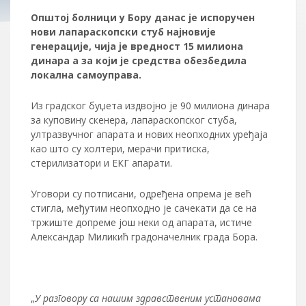
Општој болници у Бору данас је испоручен
нови лапараскопски стуб најновије
генерације, чија је вредност 15 милиона
динара а за који је средства обезбедила
локална самоуправа.
Из градског буџета издвојно је 90 милиона динара
за куповину скенера, лапараскопског стуба,
ултразвучног апарата и нових неопходних уређаја
као што су холтери, мерачи притиска,
стерилизатори и ЕКГ апарати.
Уговори су потписани, одређена опрема је већ
стигла, међутим неопходно је сачекати да се на
тржиште допреме још неки од апарата, истиче
Александар Миликић градоначелник града Бора.
„
У разговору са нашим здравственим установама