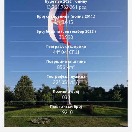
Буџет за 2026. годину
13.261.762.261 рсд
Број становника (попис 2011.)
48.615
Број бирача (септембар 2023.)
39.990
Географска ширина
44° 04′ СГШ
Површина општине
856 km²
Географска дужина
22° 05′ ИГД
Позивни број
030
Поштански број
19210