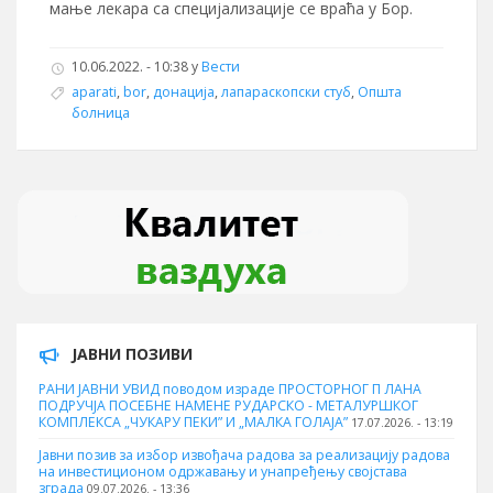
мање лекара са специјализације се враћа у Бор.
10.06.2022. - 10:38 у
Вести
aparati
,
bor
,
донација
,
лапараскопски стуб
,
Општа
болница
ЈАВНИ ПОЗИВИ
РАНИ ЈАВНИ УВИД поводом израде ПРОСТОРНОГ П ЛАНА
ПОДРУЧЈА ПОСЕБНЕ НАМЕНЕ РУДАРСКО - МЕТАЛУРШКОГ
КОМПЛЕКСА „ЧУКАРУ ПЕКИ” И „МАЛКА ГОЛАЈА”
17.07.2026. - 13:19
Јавни позив за избор извођача радова за реализацију радова
на инвестиционом одржавању и унапређењу својстава
зграда
09.07.2026. - 13:36