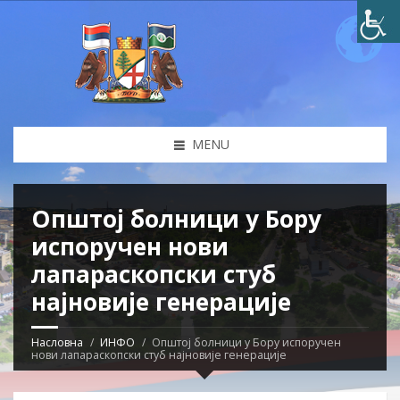
MENU
Општој болници у Бору
испоручен нови
лапараскопски стуб
најновије генерације
Насловна
ИНФО
Општој болници у Бору испоручен
нови лапараскопски стуб најновије генерације