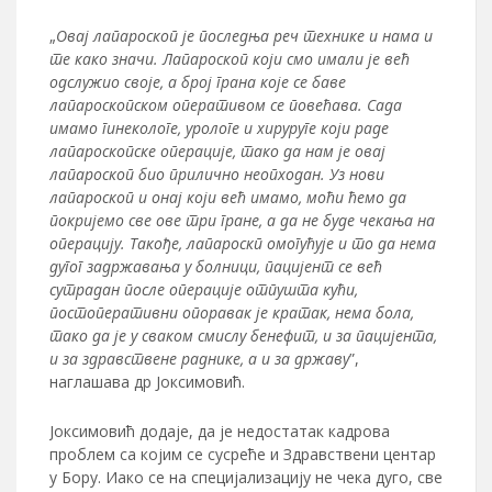
„
Овај лапароскоп је последња реч технике и нама и
те како значи. Лапароскоп који смо имали је већ
одслужио своје, а број грана које се баве
лапароскопском оперативом се повећава. Сада
имамо гинекологе, урологе и хируруге који раде
лапароскопске операције, тако да нам је овај
лапароскоп био прилично неопходан. Уз нови
лапароскоп и онај који већ имамо, моћи ћемо да
покријемо све ове три гране, а да не буде чекања на
операцију. Такође, лапароскп омогућује и то да нема
дугог задржавања у болници, пацијент се већ
сутрадан после операције отпушта кући,
постоперативни опоравак је кратак, нема бола,
тако да је у сваком смислу бенефит, и за пацијента,
и за здравствене раднике, а и за државу
”,
наглашава др Јоксимовић.
Јоксимовић додаје, да је недостатак кадрова
проблем са којим се сусреће и Здравствени центар
у Бору. Иако се на специјализацију не чека дуго, све