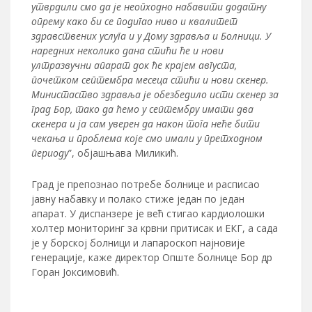
утврдили смо да је неопходно набавити додатну
опрему како би се подигао ниво и квалитет
здравствених услуга и у Дому здравља и Болници. У
наредних неколико дана стићи ће и нови
ултразвучни апарат док ће крајем августа,
почетком септембра месеца стићи и нови скенер.
Министаство здравља је обезбедило исти скенер за
град Бор, тако да ћемо у септембру имати два
скенера и ја сам уверен да након тога неће бити
чекања и проблема које смо имали у претходном
периоду
”, објашњава Миликић.
Град је препознао потребе болнице и расписао
јавну набавку и полако стиже један по један
апарат. У диспанзере је већ стигао кардиолошки
холтер мониторинг за крвни притисак и ЕКГ, а сада
је у борској болници и лапароскоп најновије
генерације, каже директор Опште болнице Бор др
Горан Јоксимовић.