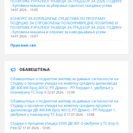
ПОЛИТИКЕ РУРАЛНОГ РАЗВОЈА ЗА ГРАД БОР ЗА 2026. ГОДИНУ
- Куповинa машина за убирање односно скидање усева
14.07.2026. - 13:05
КОНКУРС ЗА КОРИШЋЕЊЕ СРЕДСТАВА ПО ПРОГРАМУ
ПОДРШКЕ ЗА СПРОВОЂЕЊЕ ПОЉОПРИВРЕДНЕ ПОЛИТИКЕ И
ПОЛИТИКЕ РУРАЛНОГ РАЗВОЈА ЗА ГРАД БОР ЗА 2026. ГОДИНУ
- Куповина машина и опреме за наводњавање усева
14.07.2026. - 13:01
Прикажи све
ОБАВЕШТЕЊА
Обавештење о поднетом захтеву за давање сагласности на
Студију о процени утицаја на животну средину далековода
ДВ 400 kW број 401/2, РП Дрмно - РП Ђердап 1, увођење у
планирану ТС Бор 6
22.07.2026. - 12:09
Обавештење о поднетом захтеву за давање сагласности на
Студију о процени утицаја на животну средину пројекта
далековода ДВ 400 kW број 401/2, РП Дрмно - РП Ђердап 1,
увођење у планирану ТС Бор 6
17.07.2026. - 13:08
Студија о процени утицаја 3393 ДВ 401-2-увођене у ТС Бор 6
Рев 02
17.07.2026. - 13:05