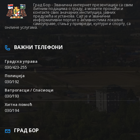
Град Бор - Званична интернет презентација са свим
битним подацима о граду, а можете пронаћи и
контакте свих значајних институција, јавних
предузећа и установа. Сајт је и званични
информативни портал о активностима локалне
самоуправе, стања у привреди, култури и спорту, са
онлине услугама.
ВАЖНИ ТЕЛЕФОНИ
Градска управа
030/423-255
Полиција
030/192
Ватрогасци / Спасиоци
030/193
Хитна помоћ
030/194
ГРАД БОР