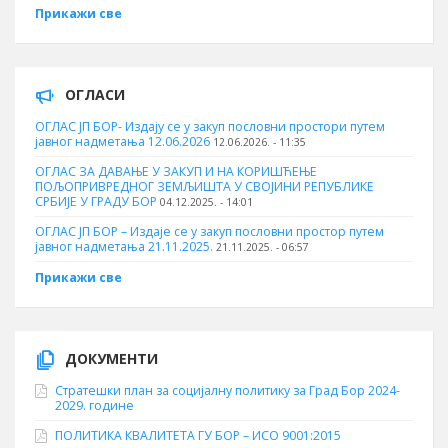
Прикажи све
ОГЛАСИ
ОГЛАС ЈП БОР- Издају се у закуп пословни простори путем
јавног надметања 12.06.2026
12.06.2026. - 11:35
ОГЛАС ЗА ДАВАЊЕ У ЗАКУП И НА КОРИШЋЕЊЕ
ПОЉОПРИВРЕДНОГ ЗЕМЉИШТА У СВОЈИНИ РЕПУБЛИКЕ
СРБИЈЕ У ГРАДУ БОР
04.12.2025. - 14:01
ОГЛАС ЈП БОР – Издаје се у закуп пословни простор путем
јавног надметања 21.11.2025.
21.11.2025. - 06:57
Прикажи све
ДОКУМЕНТИ
Стратешки план за социјалну политику за Град Бор 2024-
2029. године
ПОЛИТИКА КВАЛИТЕТА ГУ БОР – ИСО 9001:2015