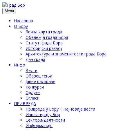
Menu
Насловна
О Бору
Лична карта града
Обележја града Бора
Статут града Бора
Историјски развој
Архитектура и знаменитости града Бора
Дан града
Инфо
Вести
Обавештења
Јавне расправе
Конкурси
Одлуке
Огласи
ПРИВРЕДА
Привреда у Бору | Најновије вести
Инвестирај у Бор
Сектори/Делтности
Информације