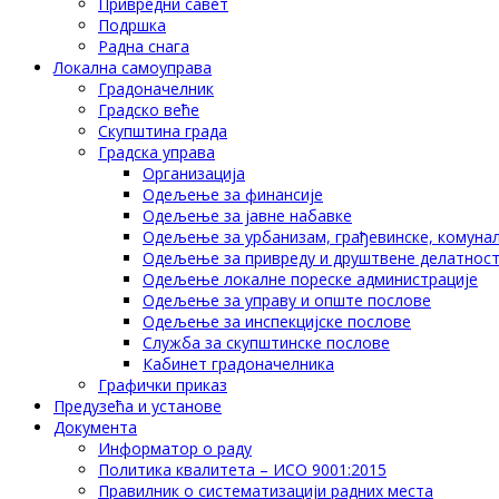
Привредни савет
Подршка
Радна снага
Локална самоуправа
Градоначелник
Градско веће
Скупштина града
Градска управа
Организација
Одељење за финансије
Одељење за јавне набавке
Одељење за урбанизам, грађевинске, комунал
Одељење за привреду и друштвене делатнос
Одељење локалне пореске администрације
Одељење за управу и опште послове
Одељење за инспекцијске послове
Служба за скупштинске послове
Кабинет градоначелника
Графички приказ
Предузећа и установе
Документа
Информатор о раду
Политика квалитета – ИСО 9001:2015
Правилник о систематизацији радних места