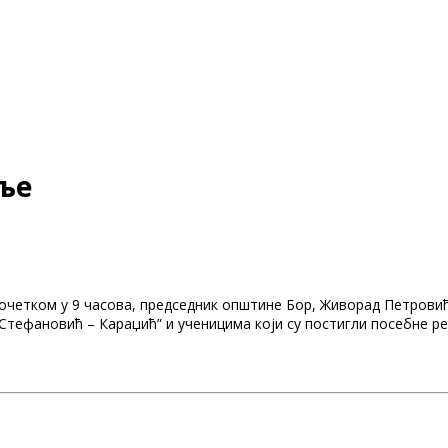
ље
а почетком у 9 часова, председник општине Бор, Живорад Петров
к Стефановић – Караџић” и ученицима који су постигли посебне