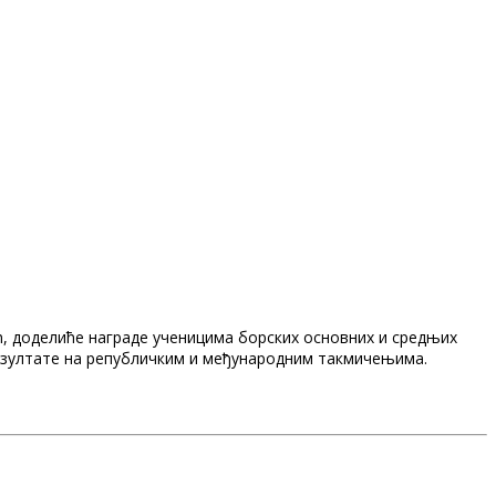
ић, доделиће награде ученицима борских основних и средњих
 резултате на републичким и међународним такмичењима.