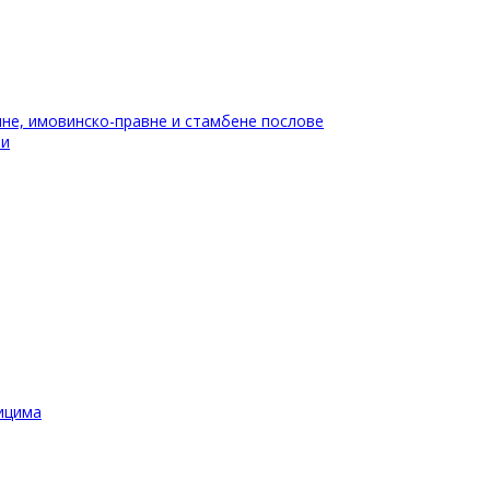
не, имовинско-правне и стамбене послове
ти
ицима