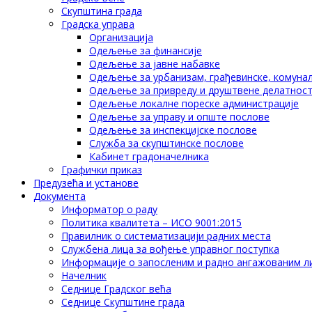
Скупштина града
Градска управа
Организација
Одељење за финансије
Одељење за јавне набавке
Одељење за урбанизам, грађевинске, комунал
Одељење за привреду и друштвене делатнос
Одељење локалне пореске администрације
Одељење за управу и опште послове
Одељење за инспекцијске послове
Служба за скупштинске послове
Кабинет градоначелника
Графички приказ
Предузећа и установе
Документа
Информатор о раду
Политика квалитета – ИСО 9001:2015
Правилник о систематизацији радних места
Службена лица за вођење управног поступка
Информације о запосленим и радно ангажованим л
Начелник
Седнице Градског већа
Седнице Скупштине града