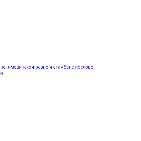
не, имовинско-правне и стамбене послове
ти