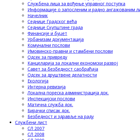
Службена лица за вођење управног поступка
Информације о запосленим и радно ангажованим л
Начелник
Седнице Градског већа
Седнице Скупштине града
Финансије и буџет
Урбанизам документација
Комунални послови
Имовинско-правни и стамбени послови
Одсек за привреду
Канцеларија за локални економски развој
Савет за безбедност саобраћаја
Одсек за друштвене делатности
Eкологија
Интерна ревизија
Локална пореска администрација док.
Инспекцијски послови
Матична служба док.
Бирачки списак док.
Безбедност и здравље на раду
Службени лист
СЛ 2007
СЛ 2008