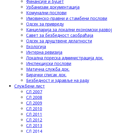
Финансије и буџет
Урбанизам документација
Комунални послови
Имовинско-правни и стамбени послови
Одсек за привреду
Канцеларија за локални економски развој
Савет за безбедност саобраћаја
Одсек за друштвене делатности
Eкологија
Интерна ревизија
Локална пореска администрација док.
Инспекцијски послови
Матична служба док.
Бирачки списак док.
Безбедност и здравље на раду
Службени лист
СЛ 2007
СЛ 2008
СЛ 2009
СЛ 2010
СЛ 2011
СЛ 2012
СЛ 2013
СЛ 2014