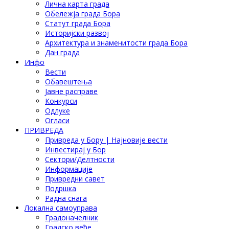
Лична карта града
Обележја града Бора
Статут града Бора
Историјски развој
Архитектура и знаменитости града Бора
Дан града
Инфо
Вести
Обавештења
Јавне расправе
Конкурси
Одлуке
Огласи
ПРИВРЕДА
Привреда у Бору | Најновије вести
Инвестирај у Бор
Сектори/Делтности
Информације
Привредни савет
Подршка
Радна снага
Локална самоуправа
Градоначелник
Градско веће