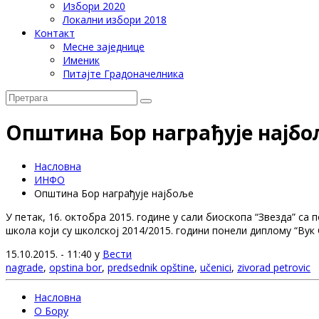
Избори 2020
Локални избори 2018
Контакт
Месне заједнице
Именик
Питајте Градоначелника
Општина Бор награђује најбо
Насловна
ИНФО
Општина Бор награђује најбоље
У петак, 16. октобра 2015. године у сали биоскопа “Звезда” с
школа који су школској 2014/2015. години понели диплому “Ву
15.10.2015. - 11:40 у
Вести
nagrade
,
opstina bor
,
predsednik opštine
,
učenici
,
zivorad petrovic
Насловна
О Бору