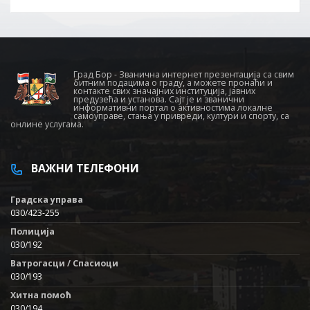
Град Бор - Званична интернет презентација са свим
битним подацима о граду, а можете пронаћи и
контакте свих значајних институција, јавних
предузећа и установа. Сајт је и званични
информативни портал о активностима локалне
самоуправе, стања у привреди, култури и спорту, са
онлине услугама.
ВАЖНИ ТЕЛЕФОНИ
Градска управа
030/423-255
Полиција
030/192
Ватрогасци / Спасиоци
030/193
Хитна помоћ
030/194