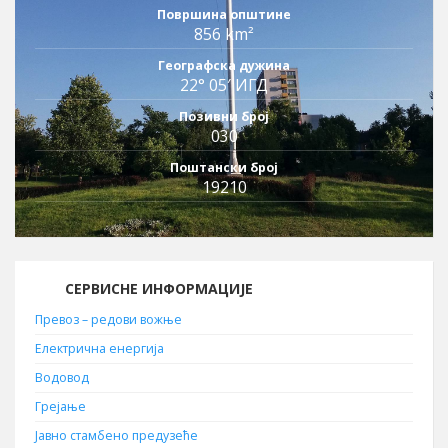
Површина општине
856 km²
Географска дужина
22° 05′ ИГД
Позивни број
030
Поштански број
19210
СЕРВИСНЕ ИНФОРМАЦИЈЕ
Превоз – редови вожње
Електрична енергија
Водовод
Грејање
Јавно стамбено предузеће