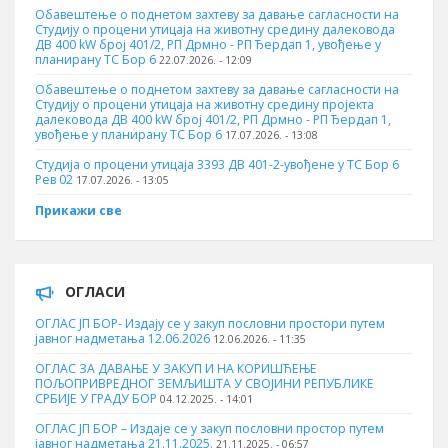
Обавештење о поднетом захтеву за давање сагласности на
Студију о процени утицаја на животну средину далековода
ДВ 400 kW број 401/2, РП Дрмно - РП Ђердап 1, увођење у
планирану ТС Бор 6
22.07.2026. - 12:09
Обавештење о поднетом захтеву за давање сагласности на
Студију о процени утицаја на животну средину пројекта
далековода ДВ 400 kW број 401/2, РП Дрмно - РП Ђердап 1,
увођење у планирану ТС Бор 6
17.07.2026. - 13:08
Студија о процени утицаја 3393 ДВ 401-2-увођене у ТС Бор 6
Рев 02
17.07.2026. - 13:05
Прикажи све
ОГЛАСИ
ОГЛАС ЈП БОР- Издају се у закуп пословни простори путем
јавног надметања 12.06.2026
12.06.2026. - 11:35
ОГЛАС ЗА ДАВАЊЕ У ЗАКУП И НА КОРИШЋЕЊЕ
ПОЉОПРИВРЕДНОГ ЗЕМЉИШТА У СВОЈИНИ РЕПУБЛИКЕ
СРБИЈЕ У ГРАДУ БОР
04.12.2025. - 14:01
ОГЛАС ЈП БОР – Издаје се у закуп пословни простор путем
јавног надметања 21.11.2025.
21.11.2025. - 06:57