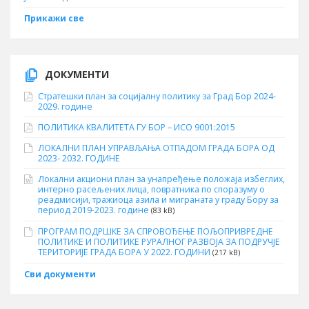
Прикажи све
ДОКУМЕНТИ
Стратешки план за социјалну политику за Град Бор 2024-
2029. године
ПОЛИТИКА КВАЛИТЕТА ГУ БОР – ИСО 9001:2015
ЛОКАЛНИ ПЛАН УПРАВЉАЊА ОТПАДОМ ГРАДА БОРА ОД
2023- 2032. ГОДИНЕ
Локални акциони план за унапређење положаја избеглих,
интерно расељених лица, повратника по споразуму о
реадмисији, тражиоца азила и миграната у граду Бору за
период 2019-2023. године
(83 kB)
ПРОГРАМ ПОДРШКЕ ЗА СПРОВОЂЕЊЕ ПОЉОПРИВРЕДНЕ
ПОЛИТИКЕ И ПОЛИТИКЕ РУРАЛНОГ РАЗВОЈА ЗА ПОДРУЧЈЕ
ТЕРИТОРИЈЕ ГРАДА БОРА У 2022. ГОДИНИ
(217 kB)
Сви документи