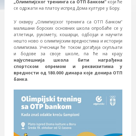
„Олимпијског тренинга са ОТП банком“
који ће
се одржати на платоу испред Дома културе у Бору.
У оквиру „Олимпијског тренинга са ОТП банком“
малишани борских основних школа опробаће се у
атлетици, рукомету, кошарци, одбојци и научити
нешто ново о олимпијским вредностима и историји
олимпизма. Учесници ће током догађаја скупљати
и бодове за своје школе, па ће на крају
најуспешнија школа бити награђена
спортском опремом и реквизитима у
вредности од 180.000 динара које донира ОТП
банка
.