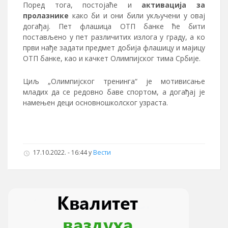
Поред тога, постојаће и
активација за
пролазнике
како би и они били укључени у овај
догађај. Пет флашица ОТП банке ће бити
постављено у пет различитих излога у граду, а ко
први нађе задати предмет добија флашицу и мајицу
ОТП банке, као и качкет Олимпијског тима Србије.
Циљ „Олимпијског тренинга“ је мотивисање
младих да се редовно баве спортом, а догађај је
намењен деци основношколског узраста.
17.10.2022. - 16:44 у
Вести