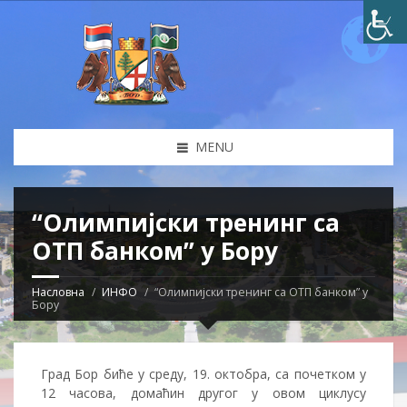
MENU
“Олимпијски тренинг са
ОТП банком” у Бору
Насловна
ИНФО
“Олимпијски тренинг са ОТП банком” у
Бору
Град Бор биће у среду, 19. октобра, са почетком у
12 часова, домаћин другог у овом циклусу