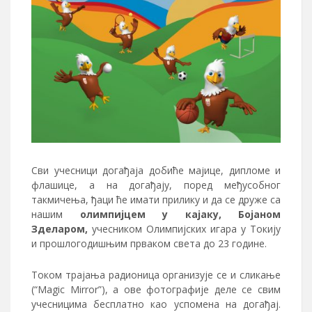
Сви учесници догађаја добиће мајице, дипломе и
флашице, а на догађају, поред међусобног
такмичења, ђаци ће имати прилику и да се друже са
нашим
олимпијцем у кајаку, Бојаном
Зделаром,
учесником Олимпијских игара у Токију
и прошлогодишњим прваком света до 23 године.
Током трајања радионица организује се и сликање
(“Magic Mirror”), а ове фотографије деле се свим
учесницима бесплатно као успомена на догађај.