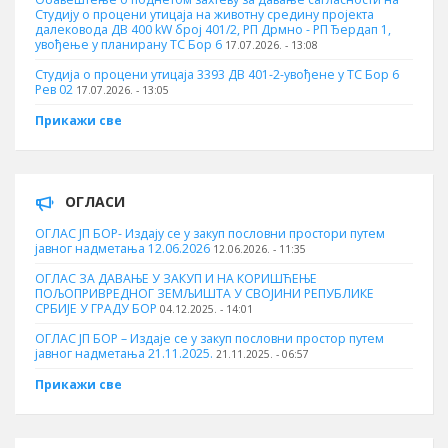
Студију о процени утицаја на животну средину пројекта
далековода ДВ 400 kW број 401/2, РП Дрмно - РП Ђердап 1,
увођење у планирану ТС Бор 6
17.07.2026. - 13:08
Студија о процени утицаја 3393 ДВ 401-2-увођене у ТС Бор 6
Рев 02
17.07.2026. - 13:05
Прикажи све
ОГЛАСИ
ОГЛАС ЈП БОР- Издају се у закуп пословни простори путем
јавног надметања 12.06.2026
12.06.2026. - 11:35
ОГЛАС ЗА ДАВАЊЕ У ЗАКУП И НА КОРИШЋЕЊЕ
ПОЉОПРИВРЕДНОГ ЗЕМЉИШТА У СВОЈИНИ РЕПУБЛИКЕ
СРБИЈЕ У ГРАДУ БОР
04.12.2025. - 14:01
ОГЛАС ЈП БОР – Издаје се у закуп пословни простор путем
јавног надметања 21.11.2025.
21.11.2025. - 06:57
Прикажи све