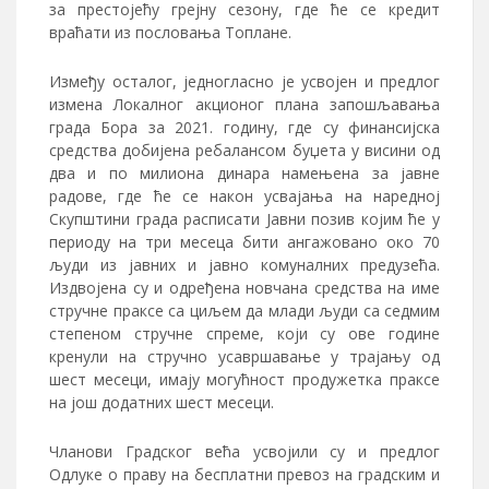
за престојећу грејну сезону, где ће се кредит
враћати из пословања Топлане.
Између осталог, једногласно је усвојен и предлог
измена Локалног акционог плана запошљавања
града Бора за 2021. годину, где су финансијска
средства добијена ребалансом буџета у висини од
два и по милиона динара намењена за јавне
радове, где ће се након усвајања на наредној
Скупштини града расписати Јавни позив којим ће у
периоду на три месеца бити ангажовано око 70
људи из јавних и јавно комуналних предузећа.
Издвојена су и одређена новчана средства на име
стручне праксе са циљем да млади људи са седмим
степеном стручне спреме, који су ове године
кренули на стручно усавршавање у трајању од
шест месеци, имају могућност продужетка праксе
на још додатних шест месеци.
Чланови Градског већа усвојили су и предлог
Одлуке о праву на бесплатни превоз на градским и