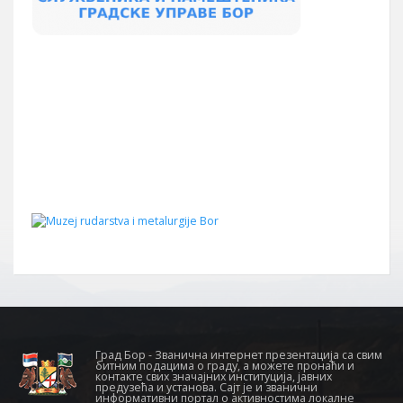
Град Бор - Званична интернет презентација са свим
битним подацима о граду, а можете пронаћи и
контакте свих значајних институција, јавних
предузећа и установа. Сајт је и званични
информативни портал о активностима локалне