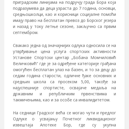
приградским линијама на подручју града Бора која
подразумева да деца узраста до 7 година, основци,
средњошколци, као и корисници социјалне помоћи
имају право на бесплатан превоз до Борског језера
и назад у току летње сезоне, закључно са првим
септембром.
Свакако једна од значајнијих одлука односила се на
утврђивање цена услуга спортских активности
Установе Спортски центар „Бобана Момчиловић
Величковић“ где је за одређене категорије грађана
омогућен бесплатан улаз на базен, и то за децу до
седам година старости, одличне ђаке основних и
средњих школа са просеком 5,00, такође за
најуспешније спортисте, освајаче медаља на
државним и републичким првенствима и
такмичењима, као и за особе са инвалидитетом.
На седници Градског већа се могао чути и предлог
Одлуке о усвајању Почетног ликвидационог
извештаја Апотеке Бор, где су укупна