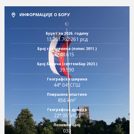
ИНФОРМАЦИЈЕ О БОРУ
Буџет за 2026. годину
13.261.762.261 рсд
Број становника (попис 2011.)
48.615
Број бирача (септембар 2023.)
39.990
Географска ширина
44° 04′ СГШ
Површина општине
856 km²
Географска дужина
22° 05′ ИГД
Позивни број
030