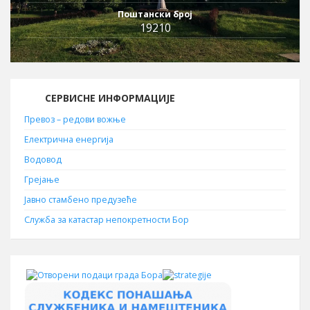
Поштански број
19210
СЕРВИСНЕ ИНФОРМАЦИЈЕ
Превоз – редови вожње
Електрична енергија
Водовод
Грејање
Јавно стамбено предузеће
Служба за катастар непокретности Бор