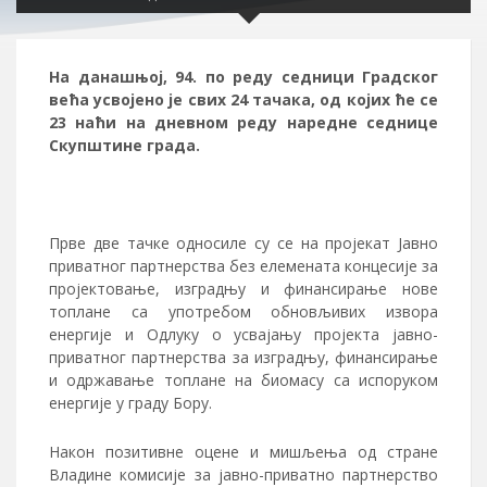
На данашњој, 94. по реду седници Градског
већа усвојено је свих 24 тачака, од којих ће се
23 наћи на дневном реду наредне седнице
Скупштине града.
Прве две тачке односиле су се на пројекат Јавно
приватног партнерства без елемената концесије за
пројектовање, изградњу и финансирање нове
топлане са употребом обновљивих извора
енергије и Одлуку о усвајању пројекта јавно-
приватног партнерства за изградњу, финансирање
и одржавање топлане на биомасу са испоруком
енергије у граду Бору.
Након позитивне оцене и мишљења од стране
Владине комисије за јавно-приватно партнерство