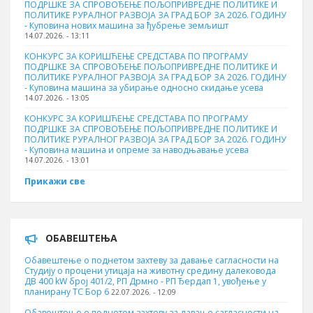
ПОДРШКЕ ЗА СПРОВОЂЕЊЕ ПОЉОПРИВРЕДНЕ ПОЛИТИКЕ И
ПОЛИТИКЕ РУРАЛНОГ РАЗВОЈА ЗА ГРАД БОР ЗА 2026. ГОДИНУ
- Куповина нових машина за ђубрење земљишт
14.07.2026. - 13:11
КОНКУРС ЗА КОРИШЋЕЊЕ СРЕДСТАВА ПО ПРОГРАМУ
ПОДРШКЕ ЗА СПРОВОЂЕЊЕ ПОЉОПРИВРЕДНЕ ПОЛИТИКЕ И
ПОЛИТИКЕ РУРАЛНОГ РАЗВОЈА ЗА ГРАД БОР ЗА 2026. ГОДИНУ
- Куповинa машина за убирање односно скидање усева
14.07.2026. - 13:05
КОНКУРС ЗА КОРИШЋЕЊЕ СРЕДСТАВА ПО ПРОГРАМУ
ПОДРШКЕ ЗА СПРОВОЂЕЊЕ ПОЉОПРИВРЕДНЕ ПОЛИТИКЕ И
ПОЛИТИКЕ РУРАЛНОГ РАЗВОЈА ЗА ГРАД БОР ЗА 2026. ГОДИНУ
- Куповина машина и опреме за наводњавање усева
14.07.2026. - 13:01
Прикажи све
ОБАВЕШТЕЊА
Обавештење о поднетом захтеву за давање сагласности на
Студију о процени утицаја на животну средину далековода
ДВ 400 kW број 401/2, РП Дрмно - РП Ђердап 1, увођење у
планирану ТС Бор 6
22.07.2026. - 12:09
Обавештење о поднетом захтеву за давање сагласности на