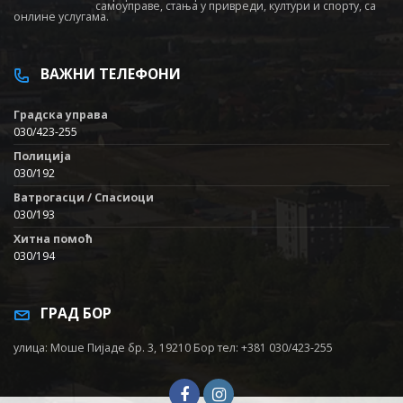
самоуправе, стања у привреди, култури и спорту, са
онлине услугама.
ВАЖНИ ТЕЛЕФОНИ
Градска управа
030/423-255
Полиција
030/192
Ватрогасци / Спасиоци
030/193
Хитна помоћ
030/194
ГРАД БОР
улица: Моше Пијаде бр. 3, 19210 Бор тел: +381 030/423-255