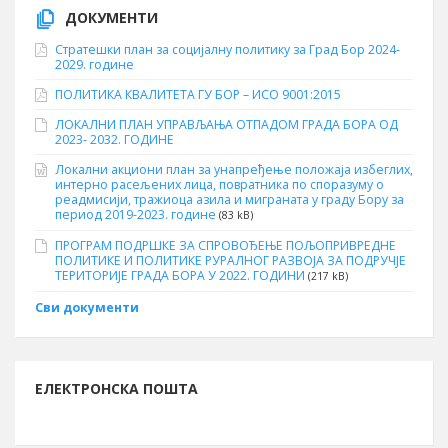
ДОКУМЕНТИ
Стратешки план за социјалну политику за Град Бор 2024-
2029. године
ПОЛИТИКА КВАЛИТЕТА ГУ БОР – ИСО 9001:2015
ЛОКАЛНИ ПЛАН УПРАВЉАЊА ОТПАДОМ ГРАДА БОРА ОД
2023- 2032. ГОДИНЕ
Локални акциони план за унапређење положаја избеглих,
интерно расељених лица, повратника по споразуму о
реадмисији, тражиоца азила и миграната у граду Бору за
период 2019-2023. године
(83 kB)
ПРОГРАМ ПОДРШКЕ ЗА СПРОВОЂЕЊЕ ПОЉОПРИВРЕДНЕ
ПОЛИТИКЕ И ПОЛИТИКЕ РУРАЛНОГ РАЗВОЈА ЗА ПОДРУЧЈЕ
ТЕРИТОРИЈЕ ГРАДА БОРА У 2022. ГОДИНИ
(217 kB)
Сви документи
ЕЛЕКТРОНСКА ПОШТА