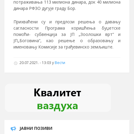
потраживања 113 милиона динара, док 40 милиона
динара РФЗО дугује граду Бор.
Прихваћени су и предлози решења о давању
сагласности Програма коришћења буџетске
помоћи- субвенција за ЈП „Зоолошки врт“ и
ЈП„Боговина“, као решење о образовању и
именовању Комисије за грађевинско земљиште.
20.07.2021. - 13:03 у
Вести
ЈАВНИ ПОЗИВИ