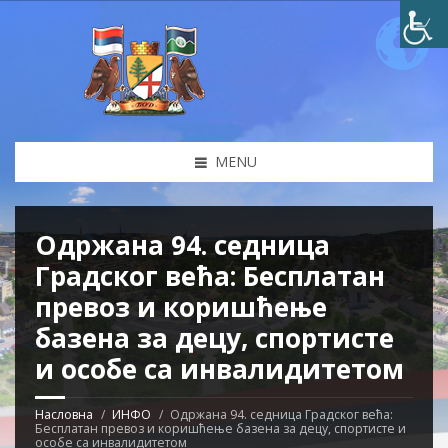
MENU
Одржана 94. седница
Градског већа: Бесплатан
превоз и коришћење
базена за децу, спортисте
и особе са инвалидитетом
Насловна
ИНФО
Одржана 94. седница Градског већа:
Бесплатан превоз и коришћење базена за децу, спортисте и
особе са инвалидитетом