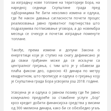
за изградњу нове топлане на територији Бора, на
наредној седници Скупштине града пред
одборницима ће бити неколико измена и одлука,
где ће након давања сагласности почети процес
реализовања Јавно приватног партнерства што
подразумева потписивање уговора, а до новембра
месеца се очекује и почетак изградње поменуте
топлане.
Такође, према измени и допуни Закона о
енергетици који је ступио на снагу дефинисано је
да сваки грађанин може да се искључи са
централног грејања, с тим што је у обавези да
плаћа фиксни део, односно 43 динара по метру
квадратном, што прописује и одлука о грејању коју
је Скупштина града Бора усвојила још 2018. године.
Усвојена је и одлука о Јавном позиву где ће Јавно
комунално предузеће за стамбене услуге „Бор“
кроз кредит добити финансијска средства у висини
од 300 милиона динара, како би се обезбедио угаљ