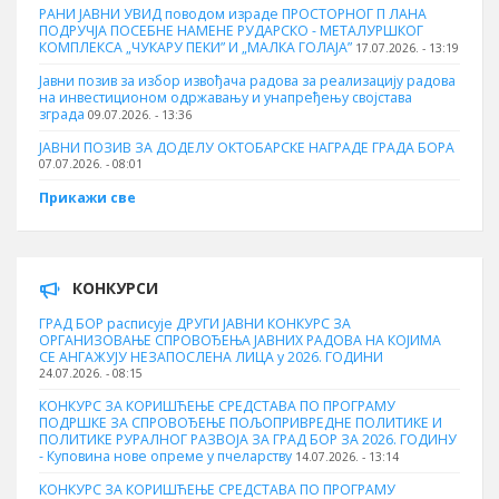
РАНИ ЈАВНИ УВИД поводом израде ПРОСТОРНОГ П ЛАНА
ПОДРУЧЈА ПОСЕБНЕ НАМЕНЕ РУДАРСКО - МЕТАЛУРШКОГ
КОМПЛЕКСА „ЧУКАРУ ПЕКИ” И „МАЛКА ГОЛАЈА”
17.07.2026. - 13:19
Јавни позив за избор извођача радова за реализацију радова
на инвестиционом одржавању и унапређењу својстава
зграда
09.07.2026. - 13:36
ЈАВНИ ПОЗИВ ЗА ДОДЕЛУ ОКТOБАРСКЕ НАГРАДЕ ГРАДА БОРА
07.07.2026. - 08:01
Прикажи све
КОНКУРСИ
ГРАД БОР расписује ДРУГИ ЈАВНИ КОНКУРС ЗА
ОРГАНИЗОВАЊЕ СПРОВОЂЕЊА ЈАВНИХ РАДОВА НА КОЈИМА
СЕ АНГАЖУЈУ НЕЗАПОСЛЕНА ЛИЦА у 2026. ГОДИНИ
24.07.2026. - 08:15
КОНКУРС ЗА КОРИШЋЕЊЕ СРЕДСТАВА ПО ПРОГРАМУ
ПОДРШКЕ ЗА СПРОВОЂЕЊЕ ПОЉОПРИВРЕДНЕ ПОЛИТИКЕ И
ПОЛИТИКЕ РУРАЛНОГ РАЗВОЈА ЗА ГРАД БОР ЗА 2026. ГОДИНУ
- Куповина нове опреме у пчеларству
14.07.2026. - 13:14
КОНКУРС ЗА КОРИШЋЕЊЕ СРЕДСТАВА ПО ПРОГРАМУ