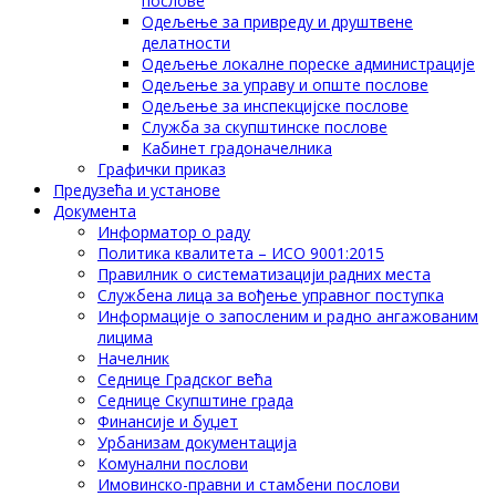
послове
Одељење за привреду и друштвене
делатности
Одељење локалне пореске администрације
Одељење за управу и опште послове
Одељење за инспекцијске послове
Служба за скупштинске послове
Кабинет градоначелника
Графички приказ
Предузећа и установе
Документа
Информатор о раду
Политика квалитета – ИСО 9001:2015
Правилник о систематизацији радних места
Службена лица за вођење управног поступка
Информације о запосленим и радно ангажованим
лицима
Начелник
Седнице Градског већа
Седнице Скупштине града
Финансије и буџет
Урбанизам документација
Комунални послови
Имовинско-правни и стамбени послови