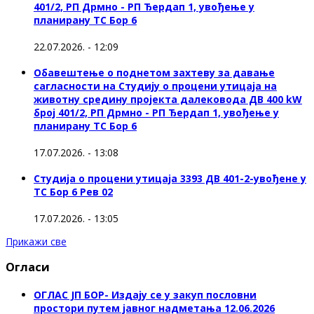
401/2, РП Дрмно - РП Ђердап 1, увођење у
планирану ТС Бор 6
22.07.2026. - 12:09
Обавештење о поднетом захтеву за давање
сагласности на Студију о процени утицаја на
животну средину пројекта далековода ДВ 400 kW
број 401/2, РП Дрмно - РП Ђердап 1, увођење у
планирану ТС Бор 6
17.07.2026. - 13:08
Студија о процени утицаја 3393 ДВ 401-2-увођене у
ТС Бор 6 Рев 02
17.07.2026. - 13:05
Прикажи све
Огласи
ОГЛАС ЈП БОР- Издају се у закуп пословни
простори путем јавног надметања 12.06.2026