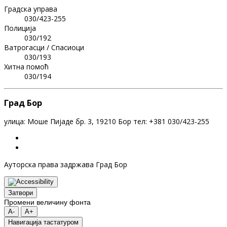
Градска управа
030/423-255
Полиција
030/192
Ватрогасци / Спасиоци
030/193
Хитна помоћ
030/194
Град Бор
улица: Моше Пијаде бр. 3, 19210 Бор тел: +381 030/423-255
Ауторска права задржава Град Бор
Затвори
Промени величину фонта
A-
A+
Навигација тастатуром