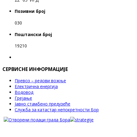
Позивни број
030
Поштански број
19210
СЕРВИСНЕ ИНФОРМАЦИЈЕ
Превоз – редови вожње
Електрична енергија
Водовод
Грејање
Јавно стамбено предузеће
Служба за катастар непокретности Бор