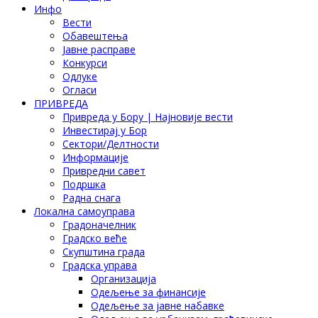
Инфо
Вести
Обавештења
Јавне расправе
Конкурси
Одлуке
Огласи
ПРИВРЕДА
Привреда у Бору | Најновије вести
Инвестирај у Бор
Сектори/Делтности
Информације
Привредни савет
Подршка
Радна снага
Локална самоуправа
Градоначелник
Градско веће
Скупштина града
Градска управа
Организација
Одељење за финансије
Одељење за јавне набавке