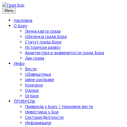
Menu
Насловна
О Бору
Лична карта града
Обележја града Бора
Статут града Бора
Историјски развој
Архитектура и знаменитости града Бора
Дан града
Инфо
Вести
Обавештења
Јавне расправе
Конкурси
Одлуке
Огласи
ПРИВРЕДА
Привреда у Бору | Најновије вести
Инвестирај у Бор
Сектори/Делтности
Информације