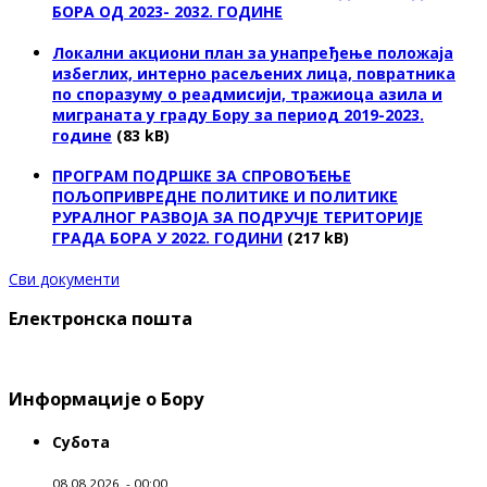
БОРА ОД 2023- 2032. ГОДИНЕ
Локални акциони план за унапређење положаја
избеглих, интерно расељених лица, повратника
по споразуму о реадмисији, тражиоца азила и
миграната у граду Бору за период 2019-2023.
године
(83 kB)
ПРОГРАМ ПОДРШКЕ ЗА СПРОВОЂЕЊЕ
ПОЉОПРИВРЕДНЕ ПОЛИТИКЕ И ПОЛИТИКЕ
РУРАЛНОГ РАЗВОЈА ЗА ПОДРУЧЈЕ ТЕРИТОРИЈЕ
ГРАДА БОРА У 2022. ГОДИНИ
(217 kB)
Сви документи
Електронска пошта
Информације о Бору
Субота
08.08.2026. - 00:00