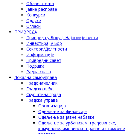
Обавештења
Јавне расправе
Конкурси
Одлуке
Огласи
ПРИВРЕДА
Привреда у Бору | Најновије вести
Инвестирај у Бор
Сектори/Делтности
Информације
Привредни савет
Подршка
Радна снага
Локална самоуправа
Градоначелник
Градско веће
Скупштина града
Градска управа
Организација
Одељење за финансије
Одељење за јавне набавке
Одељење за урбанизам, грађевинске,
комуналне, имовинско-правне и стамбене