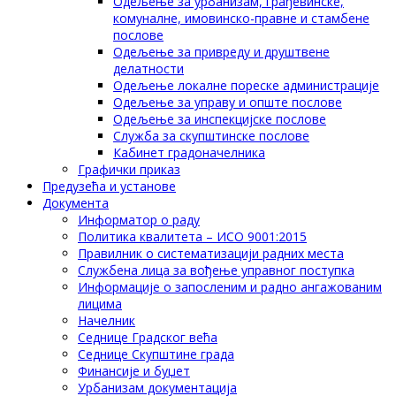
Одељење за урбанизам, грађевинске,
комуналне, имовинско-правне и стамбене
послове
Одељење за привреду и друштвене
делатности
Одељење локалне пореске администрације
Одељење за управу и опште послове
Одељење за инспекцијске послове
Служба за скупштинске послове
Кабинет градоначелника
Графички приказ
Предузећа и установе
Документа
Информатор о раду
Политика квалитета – ИСО 9001:2015
Правилник о систематизацији радних места
Службена лица за вођење управног поступка
Информације о запосленим и радно ангажованим
лицима
Начелник
Седнице Градског већа
Седнице Скупштине града
Финансије и буџет
Урбанизам документација