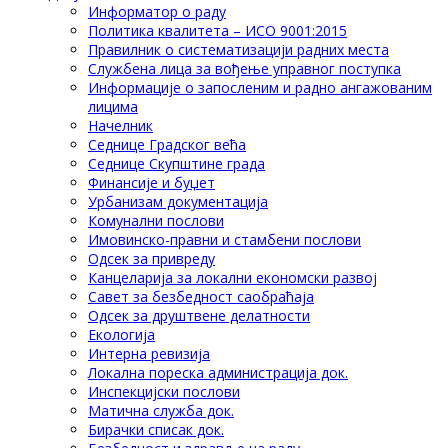
Информатор о раду
Политика квалитета – ИСО 9001:2015
Правилник о систематизацији радних места
Службена лица за вођење управног поступка
Информације о запосленим и радно ангажованим
лицима
Начелник
Седнице Градског већа
Седнице Скупштине града
Финансије и буџет
Урбанизам документација
Комунални послови
Имовинско-правни и стамбени послови
Одсек за привреду
Канцеларија за локални економски развој
Савет за безбедност саобраћаја
Одсек за друштвене делатности
Eкологија
Интерна ревизија
Локална пореска администрација док.
Инспекцијски послови
Матична служба док.
Бирачки списак док.