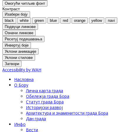
Oмогући читљив фонт
Контраст
Изабери боју
black
white
green
blue
red
orange
yellow
navi
Подвуци линкове
Означи линкове
Ресетуј подешавања
Инвертуј боје
Уклони анимације
Уклони стилове
Затвори
Accessibility by WAH
Насловна
О Бору
Лична карта града
Обележја града Бора
Статут града Бора
Историјски развој
Архитектура и знаменитости града Бора
Дан града
Инфо
Вести