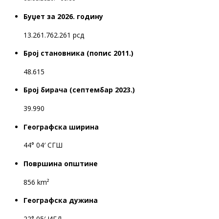
Буџет за 2026. годину
13.261.762.261 рсд
Број становника (попис 2011.)
48.615
Број бирача (септембар 2023.)
39.990
Географска ширина
44° 04′ СГШ
Површина општине
856 km²
Географска дужина
22° 05′ ИГД