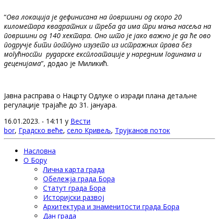
“
Ова локација је дефинисана на површини од скоро 20
километара квадратних и треба да има три мања насеља на
површини од 140 хектара. Оно што је јако важно је да ће ово
подручје бити потпуно изузето из истражних права без
могућности рударске експлоатације у наредним годинама и
деценијама
”, додао је Миликић.
Јавна расправа о Нацрту Одлуке о изради плана детаљне
регулације трајаће до 31. јануара.
16.01.2023. - 14:11 у
Вести
bor
,
Градско веће
,
село Кривељ
,
Трујканов поток
Насловна
О Бору
Лична карта града
Обележја града Бора
Статут града Бора
Историјски развој
Архитектура и знаменитости града Бора
Дан града