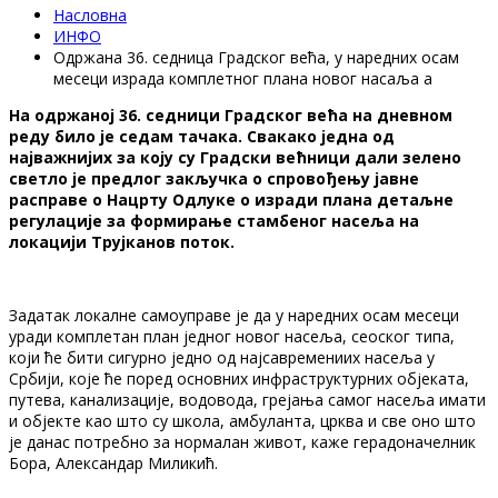
Насловна
ИНФО
Одржана 36. седница Градског већа, у наредних осам
месеци израда комплетног плана новог насаља а
На одржаној 36. седници Градског већа на дневном
реду било је седам тачака. Свакако једна од
најважнијих за коју су Градски већници дали зелено
светло је предлог закључка о спровођењу јавне
расправе о Нацрту Одлуке о изради плана детаљне
регулације за формирање стамбеног насеља на
локацији Трујканов поток.
Задатак локалне самоуправе је да у наредних осам месеци
уради комплетан план једног новог насеља, сеоског типа,
који ће бити сигурно једно од најсавремениих насеља у
Србији, које ће поред основних инфраструктурних објеката,
путева, канализације, водовода, грејања самог насеља имати
и објекте као што су школа, амбуланта, црква и све оно што
је данас потребно за нормалан живот, каже герадоначелник
Бора, Александар Миликић.