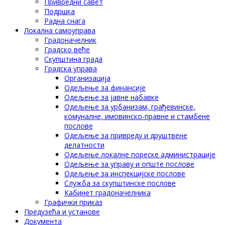
Привредни савет
Подршка
Радна снага
Локална самоуправа
Градоначелник
Градско веће
Скупштина града
Градска управа
Организација
Одељење за финансије
Одељење за јавне набавке
Одељење за урбанизам, грађевинске,
комуналне, имовинско-правне и стамбене
послове
Одељење за привреду и друштвене
делатности
Одељење локалне пореске администрације
Одељење за управу и опште послове
Одељење за инспекцијске послове
Служба за скупштинске послове
Кабинет градоначелника
Графички приказ
Предузећа и установе
Документа