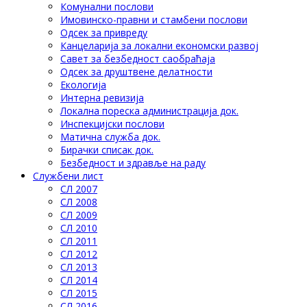
Комунални послови
Имовинско-правни и стамбени послови
Одсек за привреду
Канцеларија за локални економски развој
Савет за безбедност саобраћаја
Одсек за друштвене делатности
Eкологија
Интерна ревизија
Локална пореска администрација док.
Инспекцијски послови
Матична служба док.
Бирачки списак док.
Безбедност и здравље на раду
Службени лист
СЛ 2007
СЛ 2008
СЛ 2009
СЛ 2010
СЛ 2011
СЛ 2012
СЛ 2013
СЛ 2014
СЛ 2015
СЛ 2016