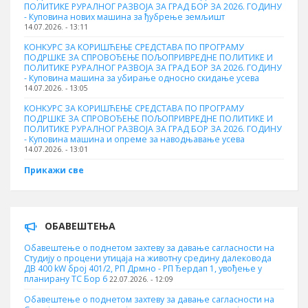
ПОЛИТИКЕ РУРАЛНОГ РАЗВОЈА ЗА ГРАД БОР ЗА 2026. ГОДИНУ
- Куповина нових машина за ђубрење земљишт
14.07.2026. - 13:11
КОНКУРС ЗА КОРИШЋЕЊЕ СРЕДСТАВА ПО ПРОГРАМУ
ПОДРШКЕ ЗА СПРОВОЂЕЊЕ ПОЉОПРИВРЕДНЕ ПОЛИТИКЕ И
ПОЛИТИКЕ РУРАЛНОГ РАЗВОЈА ЗА ГРАД БОР ЗА 2026. ГОДИНУ
- Куповинa машина за убирање односно скидање усева
14.07.2026. - 13:05
КОНКУРС ЗА КОРИШЋЕЊЕ СРЕДСТАВА ПО ПРОГРАМУ
ПОДРШКЕ ЗА СПРОВОЂЕЊЕ ПОЉОПРИВРЕДНЕ ПОЛИТИКЕ И
ПОЛИТИКЕ РУРАЛНОГ РАЗВОЈА ЗА ГРАД БОР ЗА 2026. ГОДИНУ
- Куповина машина и опреме за наводњавање усева
14.07.2026. - 13:01
Прикажи све
ОБАВЕШТЕЊА
Обавештење о поднетом захтеву за давање сагласности на
Студију о процени утицаја на животну средину далековода
ДВ 400 kW број 401/2, РП Дрмно - РП Ђердап 1, увођење у
планирану ТС Бор 6
22.07.2026. - 12:09
Обавештење о поднетом захтеву за давање сагласности на