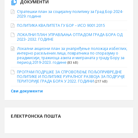
ДОКУМЕНТИ
Стратешки план за социјалну политику за Град Бор 2024-
2029. године
ПОЛИТИКА КВАЛИТЕТА ГУ БОР – ИСО 9001:2015
ЛОКАЛНИ ПЛАН УПРАВЉАЊА ОТПАДОМ ГРАДА БОРА ОД
2023- 2032. ГОДИНЕ
Локални акциони план за унапређење положаја избеглих,
интерно расељених лица, повратника по споразуму о
реадмисији, тражиоца азила и миграната у граду Бору за
период 2019-2023. године
(83 kB)
ПРОГРАМ ПОДРШКЕ ЗА СПРОВОЂЕЊЕ ПОЉОПРИВРЕДНЕ
ПОЛИТИКЕ И ПОЛИТИКЕ РУРАЛНОГ РАЗВОЈА ЗА ПОДРУЧЈЕ
ТЕРИТОРИЈЕ ГРАДА БОРА У 2022. ГОДИНИ
(217 kB)
Сви документи
ЕЛЕКТРОНСКА ПОШТА