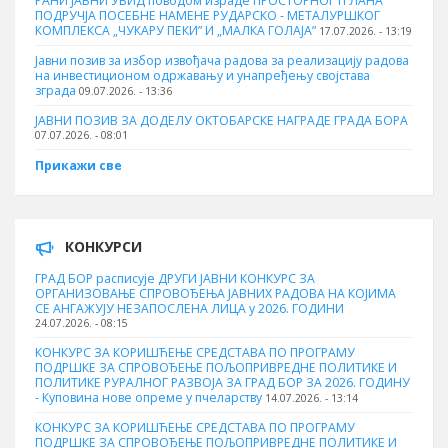
РАНИ ЈАВНИ УВИД поводом израде ПРОСТОРНОГ П ЛАНА
ПОДРУЧЈА ПОСЕБНЕ НАМЕНЕ РУДАРСКО - МЕТАЛУРШКОГ
КОМПЛЕКСА „ЧУКАРУ ПЕКИ” И „МАЛКА ГОЛАЈА”
17.07.2026. - 13:19
Јавни позив за избор извођача радова за реализацију радова
на инвестиционом одржавању и унапређењу својстава
зграда
09.07.2026. - 13:36
ЈАВНИ ПОЗИВ ЗА ДОДЕЛУ ОКТOБАРСКЕ НАГРАДЕ ГРАДА БОРА
07.07.2026. - 08:01
Прикажи све
КОНКУРСИ
ГРАД БОР расписује ДРУГИ ЈАВНИ КОНКУРС ЗА
ОРГАНИЗОВАЊЕ СПРОВОЂЕЊА ЈАВНИХ РАДОВА НА КОЈИМА
СЕ АНГАЖУЈУ НЕЗАПОСЛЕНА ЛИЦА у 2026. ГОДИНИ
24.07.2026. - 08:15
КОНКУРС ЗА КОРИШЋЕЊЕ СРЕДСТАВА ПО ПРОГРАМУ
ПОДРШКЕ ЗА СПРОВОЂЕЊЕ ПОЉОПРИВРЕДНЕ ПОЛИТИКЕ И
ПОЛИТИКЕ РУРАЛНОГ РАЗВОЈА ЗА ГРАД БОР ЗА 2026. ГОДИНУ
- Куповина нове опреме у пчеларству
14.07.2026. - 13:14
КОНКУРС ЗА КОРИШЋЕЊЕ СРЕДСТАВА ПО ПРОГРАМУ
ПОДРШКЕ ЗА СПРОВОЂЕЊЕ ПОЉОПРИВРЕДНЕ ПОЛИТИКЕ И