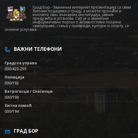
Град Бор - Званична интернет презентација са свим
битним подацима о граду, а можете пронаћи и
контакте свих значајних институција, јавних
предузећа и установа. Сајт је и званични
информативни портал о активностима локалне
самоуправе, стања у привреди, култури и спорту, са
онлине услугама.
ВАЖНИ ТЕЛЕФОНИ
Градска управа
030/423-255
Полиција
030/192
Ватрогасци / Спасиоци
030/193
Хитна помоћ
030/194
ГРАД БОР