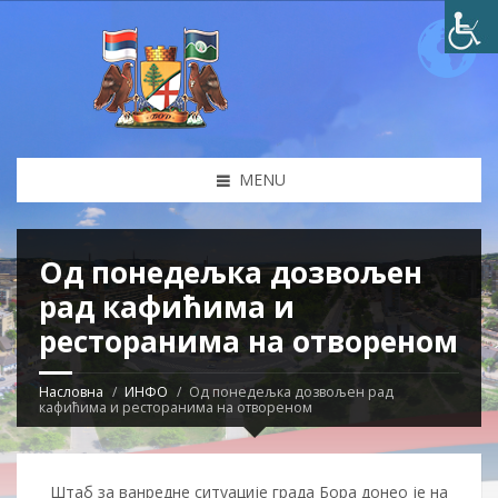
MENU
Од понедељка дозвољен
рад кафићима и
ресторанима на отвореном
Насловна
ИНФО
Од понедељка дозвољен рад
кафићима и ресторанима на отвореном
Штаб за ванредне ситуације града Бора донео је на