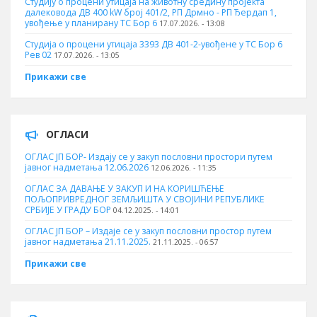
Студију о процени утицаја на животну средину пројекта
далековода ДВ 400 kW број 401/2, РП Дрмно - РП Ђердап 1,
увођење у планирану ТС Бор 6
17.07.2026. - 13:08
Студија о процени утицаја 3393 ДВ 401-2-увођене у ТС Бор 6
Рев 02
17.07.2026. - 13:05
Прикажи све
ОГЛАСИ
ОГЛАС ЈП БОР- Издају се у закуп пословни простори путем
јавног надметања 12.06.2026
12.06.2026. - 11:35
ОГЛАС ЗА ДАВАЊЕ У ЗАКУП И НА КОРИШЋЕЊЕ
ПОЉОПРИВРЕДНОГ ЗЕМЉИШТА У СВОЈИНИ РЕПУБЛИКЕ
СРБИЈЕ У ГРАДУ БОР
04.12.2025. - 14:01
ОГЛАС ЈП БОР – Издаје се у закуп пословни простор путем
јавног надметања 21.11.2025.
21.11.2025. - 06:57
Прикажи све