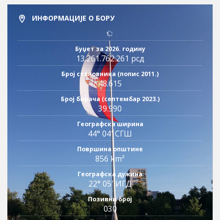
ИНФОРМАЦИЈЕ О БОРУ
Буџет за 2026. годину
13.261.762.261 рсд
Број становника (попис 2011.)
48.615
Број бирача (септембар 2023.)
39.990
Географска ширина
44° 04′ СГШ
Површина општине
856 km²
Географска дужина
22° 05′ ИГД
Позивни број
030