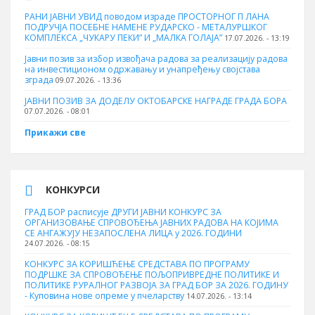
РАНИ ЈАВНИ УВИД поводом израде ПРОСТОРНОГ П ЛАНА
ПОДРУЧЈА ПОСЕБНЕ НАМЕНЕ РУДАРСКО - МЕТАЛУРШКОГ
КОМПЛЕКСА „ЧУКАРУ ПЕКИ” И „МАЛКА ГОЛАЈА”
17.07.2026. - 13:19
Јавни позив за избор извођача радова за реализацију радова
на инвестиционом одржавању и унапређењу својстава
зграда
09.07.2026. - 13:36
ЈАВНИ ПОЗИВ ЗА ДОДЕЛУ ОКТOБАРСКЕ НАГРАДЕ ГРАДА БОРА
07.07.2026. - 08:01
Прикажи све
КОНКУРСИ
ГРАД БОР расписује ДРУГИ ЈАВНИ КОНКУРС ЗА
ОРГАНИЗОВАЊЕ СПРОВОЂЕЊА ЈАВНИХ РАДОВА НА КОЈИМА
СЕ АНГАЖУЈУ НЕЗАПОСЛЕНА ЛИЦА у 2026. ГОДИНИ
24.07.2026. - 08:15
КОНКУРС ЗА КОРИШЋЕЊЕ СРЕДСТАВА ПО ПРОГРАМУ
ПОДРШКЕ ЗА СПРОВОЂЕЊЕ ПОЉОПРИВРЕДНЕ ПОЛИТИКЕ И
ПОЛИТИКЕ РУРАЛНОГ РАЗВОЈА ЗА ГРАД БОР ЗА 2026. ГОДИНУ
- Куповина нове опреме у пчеларству
14.07.2026. - 13:14