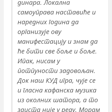
динара. Локална
самоуправа наставиће и
наредних година да
организује ову
манифестацију и знам да
ће бити све боље и боље.
Ипак, нисам у
потпуности задовољан.
Док наш КУД игра, чује се
и гласна кафанска музика
из околних шатора, а то
заиста није у реду. Морам