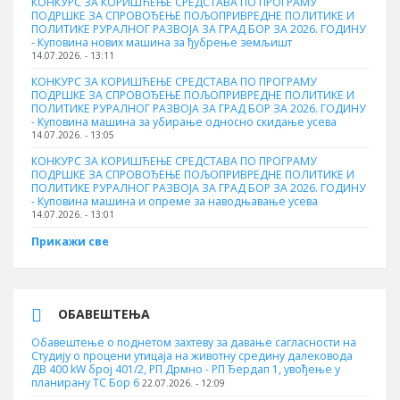
КОНКУРС ЗА КОРИШЋЕЊЕ СРЕДСТАВА ПО ПРОГРАМУ
ПОДРШКЕ ЗА СПРОВОЂЕЊЕ ПОЉОПРИВРЕДНЕ ПОЛИТИКЕ И
ПОЛИТИКЕ РУРАЛНОГ РАЗВОЈА ЗА ГРАД БОР ЗА 2026. ГОДИНУ
- Куповина нових машина за ђубрење земљишт
14.07.2026. - 13:11
КОНКУРС ЗА КОРИШЋЕЊЕ СРЕДСТАВА ПО ПРОГРАМУ
ПОДРШКЕ ЗА СПРОВОЂЕЊЕ ПОЉОПРИВРЕДНЕ ПОЛИТИКЕ И
ПОЛИТИКЕ РУРАЛНОГ РАЗВОЈА ЗА ГРАД БОР ЗА 2026. ГОДИНУ
- Куповинa машина за убирање односно скидање усева
14.07.2026. - 13:05
КОНКУРС ЗА КОРИШЋЕЊЕ СРЕДСТАВА ПО ПРОГРАМУ
ПОДРШКЕ ЗА СПРОВОЂЕЊЕ ПОЉОПРИВРЕДНЕ ПОЛИТИКЕ И
ПОЛИТИКЕ РУРАЛНОГ РАЗВОЈА ЗА ГРАД БОР ЗА 2026. ГОДИНУ
- Куповина машина и опреме за наводњавање усева
14.07.2026. - 13:01
Прикажи све
ОБАВЕШТЕЊА
Обавештење о поднетом захтеву за давање сагласности на
Студију о процени утицаја на животну средину далековода
ДВ 400 kW број 401/2, РП Дрмно - РП Ђердап 1, увођење у
планирану ТС Бор 6
22.07.2026. - 12:09