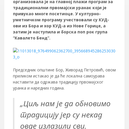
организовала је на главној плажи програм за
традиционални првомајски уранак који је
привукао многе посетиоце. У културно-
уметничком програму учествовали су КУД-
ови из Бора и хор КУД-а из Нове Горице, а
затим је наступила и борска поп рок група
“Кавалето Бенд”.
Председник општине Бор, Живорад Петровић, овом
приликом истакао је да ће локална самоурава
наставити да одржава традицију првомајског
уранка и наредних година.
„Циљ нам је да обновимо
традицију јер су некад
овде излазили сви.