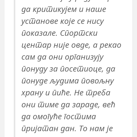
да критикујем и наше
установе које се нису
показале. Спортски
центар није овде, а рекао
сам да они организују
понуду за посетиоце, да
понуде људима повољну
храну и пиће. Не треба
они тиме да зараде, већ
да омогуће гостима
пријатан дан. То нам је