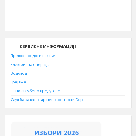
030
Поштански број
19210
СЕРВИСНЕ ИНФОРМАЦИЈЕ
Превоз – редови вожње
Електрична енергија
Водовод
Грејање
Јавно стамбено предузеће
Служба за катастар непокретности Бор