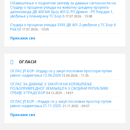
Обавештење о поднетом захтеву за давање сагласности на
Студију о процени утицаја на животну средину пројекта
далековода ДВ 400 kW број 401/2, РП Дрмно - РП Ђердап 1,
увођење у планирану ТС Бор 6
17.07.2026. - 13:08
Студија о процени утицаја 3393 ДВ 401-2-увођене у ТС Бор 6
Рев 02
17.07.2026. - 13:05
Прикажи све
ОГЛАСИ
ОГЛАС ЈП БОР- Издају се у закуп пословни простори путем
јавног надметања 12.06.2026
12.06.2026. - 11:35
ОГЛАС ЗА ДАВАЊЕ У ЗАКУП И НА КОРИШЋЕЊЕ
ПОЉОПРИВРЕДНОГ ЗЕМЉИШТА У СВОЈИНИ РЕПУБЛИКЕ
СРБИЈЕ У ГРАДУ БОР
04.12.2025. - 14:01
ОГЛАС ЈП БОР – Издаје се у закуп пословни простор путем
јавног надметања 21.11.2025.
21.11.2025. - 06:57
Прикажи све