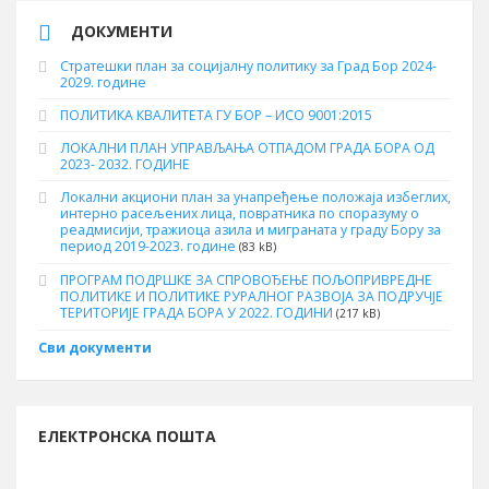
ДОКУМЕНТИ
Стратешки план за социјалну политику за Град Бор 2024-
2029. године
ПОЛИТИКА КВАЛИТЕТА ГУ БОР – ИСО 9001:2015
ЛОКАЛНИ ПЛАН УПРАВЉАЊА ОТПАДОМ ГРАДА БОРА ОД
2023- 2032. ГОДИНЕ
Локални акциони план за унапређење положаја избеглих,
интерно расељених лица, повратника по споразуму о
реадмисији, тражиоца азила и миграната у граду Бору за
период 2019-2023. године
(83 kB)
ПРОГРАМ ПОДРШКЕ ЗА СПРОВОЂЕЊЕ ПОЉОПРИВРЕДНЕ
ПОЛИТИКЕ И ПОЛИТИКЕ РУРАЛНОГ РАЗВОЈА ЗА ПОДРУЧЈЕ
ТЕРИТОРИЈЕ ГРАДА БОРА У 2022. ГОДИНИ
(217 kB)
Сви документи
ЕЛЕКТРОНСКА ПОШТА