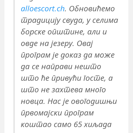
alloescort.ch
. Обновићемо
традицију свуда, у селима
борске општине, али и
овде на језеру. Овај
програм је доказ да може
да се направи нешто
што ће привући госте, а
што не захтева много
новца. Нас је овогодишњи
првомајски програм
коштао само 65 хиљада