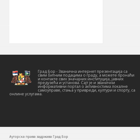
22° 05′ ИГД
Географска
дужина
030
Позивни број
19210
Поштански број
Град Бор - Званична интернет презентација са
свим битним подацима о граду, а можете пронаћи
и контакте свих значајних институција, јавних
предузећа и установа. Сајт је и званични
информативни портал о активностима локалне
самоуправе, стања у привреди, култури и спорту, са
онлине услугама.
Ауторска права задржава Град Бор