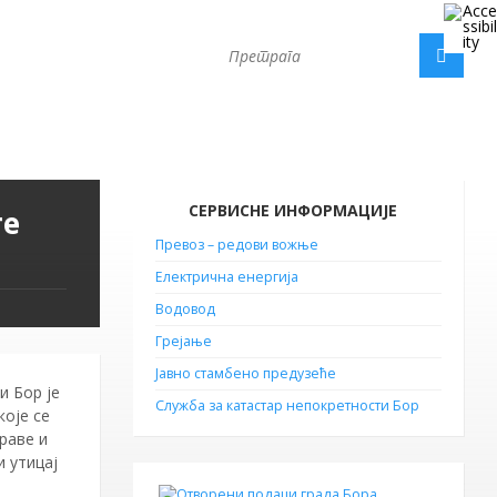
СЕРВИСНЕ ИНФОРМАЦИЈЕ
те
Превоз – редови вожње
Електрична енергија
Водовод
Грејање
Јавно стамбено предузеће
и Бор је
Служба за катастар непокретности Бор
које се
раве и
и утицај