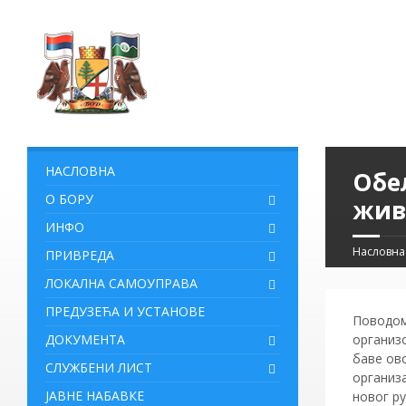
НАСЛОВНА
Обе
О БОРУ
жив
ИНФО
Насловна
ПРИВРЕДА
ЛОКАЛНА САМОУПРАВА
ПРЕДУЗЕЋА И УСТАНОВЕ
Поводом
ДОКУМЕНТА
организо
баве ово
СЛУЖБЕНИ ЛИСТ
организа
ЈАВНЕ НАБАВКЕ
новог ру