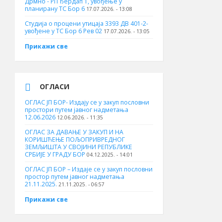
Дрмно - РП Ђердап 1, увођење у
планирану ТС Бор 6
17.07.2026. - 13:08
Студија о процени утицаја 3393 ДВ 401-2-
увођене у ТС Бор 6 Рев 02
17.07.2026. - 13:05
Прикажи све
ОГЛАСИ
ОГЛАС ЈП БОР- Издају се у закуп пословни
простори путем јавног надметања
12.06.2026
12.06.2026. - 11:35
ОГЛАС ЗА ДАВАЊЕ У ЗАКУП И НА
КОРИШЋЕЊЕ ПОЉОПРИВРЕДНОГ
ЗЕМЉИШТА У СВОЈИНИ РЕПУБЛИКЕ
СРБИЈЕ У ГРАДУ БОР
04.12.2025. - 14:01
ОГЛАС ЈП БОР – Издаје се у закуп пословни
простор путем јавног надметања
21.11.2025.
21.11.2025. - 06:57
Прикажи све