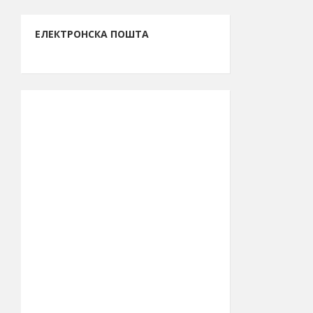
ЕЛЕКТРОНСКА ПОШТА
ИНФОРМАЦИЈЕ О БОРУ
13.261.762.261
Буџет за 2026.
рсд
годину
48.615
Број становника
(попис 2011.)
39.990
Број бирача
(септембар
2023.)
44° 04′ СГШ
Географска
ширина
856 km²
Површина
општине