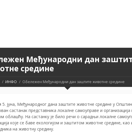
лежен Међународни дан зашти
отне средине
ИНФО
Обележен Међународни дан заштите животне средине
 5. јуна, Међународног дана заштите животне средине у Општин
ван састанак представника локалне самоуправе и организација 
м облашћу. На састанку је било речи о сарадњи локалне самоуп
ција које се баве екологијом и заштитом животне средине, као 
дника на животну средину.