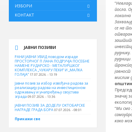
“
Невлади
ИЗБОРИ
посла. О
КОНТАКТ
локална
Захваљуј
се на то
отварање
заштите 
инвести
ЈАВНИ ПОЗИВИ
руднику.
РАНИ ЈАВНИ УВИД поводом израде
рудници 
ПРОСТОРНОГ П ЛАНА ПОДРУЧЈА ПОСЕБНЕ
транспа
НАМЕНЕ РУДАРСКО - МЕТАЛУРШКОГ
КОМПЛЕКСА „ЧУКАРУ ПЕКИ” И „МАЛКА
јавност
ГОЛАЈА”
17.07.2026. - 13:19
мислим д
Јавни позив за избор извођача радова за
општин
реализацију радова на инвестиционом
Председ
одржавању и унапређењу својстава
значај 
зграда
09.07.2026. - 13:36
екологиј
ЈАВНИ ПОЗИВ ЗА ДОДЕЛУ ОКТOБАРСКЕ
“
Ми смо 
НАГРАДЕ ГРАДА БОРА
07.07.2026. - 08:01
самоупра
Прикажи све
како мо