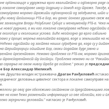
не организације и удружења врло квалитетно и одговорно раде св
д локалне самоуправе имају подршку и помоћ коју траже. Такође, 
 самоуправа морамо тражити одговорност од загађивача, што и
ући новој топионици РТБ-а Бор, ми данас поново удишемо свеж ваз
ме захваљујем Влади Републике Србије и менаџменту РТБ-а. Чека н
 новог рудника, а ми као локална самоуправа нећемо одустати 
екологије и еколошких услова. Биће неопходно да врло озбиљно
рамо у процес мерења квалитета ваздуха, воде и земљишта на н
 Нећемо одустати од захтева наших суграђана да, када су у пита
на територорији општине Бор, сваки податак буде јавно и
рентно презентован. Немамо проблема са РТБ-ом, морамо призн
 и транспарентност ту постоји. Проблема немамо ни са “Ракито
а сарадња на овом нивоу треба да остане.
” рекао је
председн
е Бор Александар Миликић
.
ник Друштва младих истраживача
Драган Ранђеловић
истакао 
заједничког деловања цивилног сектора и локалне самоуправе н
е.
желели да овај дан обележимо састанком са представницима ло
ве на коме ћемо разменити информације из ове области, као и п
жемо заједнички деловати.
” нагласио је Ранђеловић.