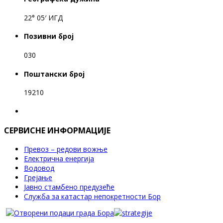
22° 05′ ИГД
Позивни број
030
Поштански број
19210
СЕРВИСНЕ ИНФОРМАЦИЈЕ
Превоз – редови вожње
Електрична енергија
Водовод
Грејање
Јавно стамбено предузеће
Служба за катастар непокретности Бор