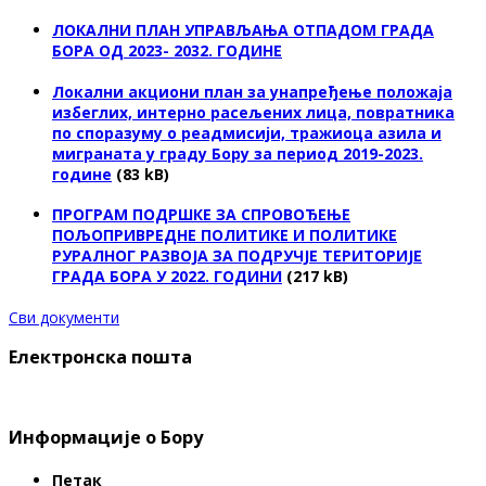
ЛОКАЛНИ ПЛАН УПРАВЉАЊА ОТПАДОМ ГРАДА
БОРА ОД 2023- 2032. ГОДИНЕ
Локални акциони план за унапређење положаја
избеглих, интерно расељених лица, повратника
по споразуму о реадмисији, тражиоца азила и
миграната у граду Бору за период 2019-2023.
године
(83 kB)
ПРОГРАМ ПОДРШКЕ ЗА СПРОВОЂЕЊЕ
ПОЉОПРИВРЕДНЕ ПОЛИТИКЕ И ПОЛИТИКЕ
РУРАЛНОГ РАЗВОЈА ЗА ПОДРУЧЈЕ ТЕРИТОРИЈЕ
ГРАДА БОРА У 2022. ГОДИНИ
(217 kB)
Сви документи
Електронска пошта
Информације о Бору
Петак