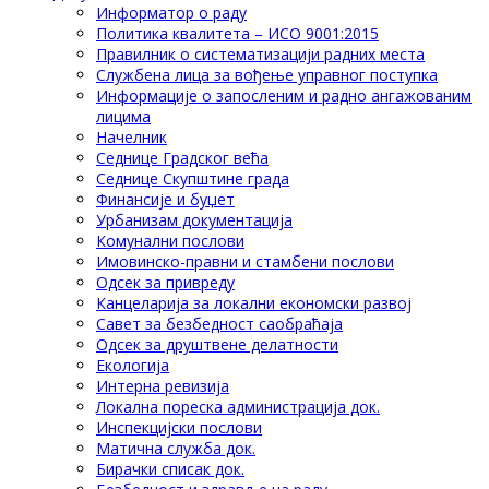
Информатор о раду
Политика квалитета – ИСО 9001:2015
Правилник о систематизацији радних места
Службена лица за вођење управног поступка
Информације о запосленим и радно ангажованим
лицима
Начелник
Седнице Градског већа
Седнице Скупштине града
Финансије и буџет
Урбанизам документација
Комунални послови
Имовинско-правни и стамбени послови
Одсек за привреду
Канцеларија за локални економски развој
Савет за безбедност саобраћаја
Одсек за друштвене делатности
Eкологија
Интерна ревизија
Локална пореска администрација док.
Инспекцијски послови
Матична служба док.
Бирачки списак док.