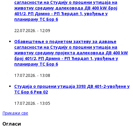
сагласности на Студију о процени утицаја на
животну средину далековода ДВ 400 kW број
401/2, РП Дрмно - РП Ђердап 1, увођење у
планирану ТС Бор 6
22.07.2026. - 12:09
Обавештење о поднетом захтеву за давање
сагласности на Студију о процени утицаја на
животну средину пројекта далековода ДВ 400 kW
број 401/2, РП Дрмно - РП Ђердап 1, увођење у
планирану ТС Бор 6
17.07.2026. - 13:08
Студија о процени утицаја 3393 ДВ 401-2-увођене у
ТС Бор 6 Рев 02
17.07.2026. - 13:05
Прикажи све
Огласи