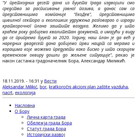
“У претходних десет дана из буџета града издвојили смо
средства за расписивање јавног позива, а данас сам са
представницима компаније “ЕкоДев”, представницима
цивилног сектора и еколошких удружења разговарао о изради
краткорочног плана заштите ваздуха. Желимо да у што
краћем року добијемо квалитетан документ, а имајући у виду
да се припрема буџет за 2020. годину, наш план је да већ у
наредних двадесет дана добијемо први нацрт са мерама и
корацима које можемо предузети како бисмо у што скоријем
временском оквиру дошли до жељене ситуације”
, рекао је
након састанка градоначелник Бора, Александар Миликић.
18.11.2019. - 16:31 у
Вести
Aleksandar Milikić
,
bor
,
kratkoročni akcioni plan zaštite vazduha
,
nacrt
,
екологија
Насловна
О Бору
Лична карта града
Обележја града Бора
Статут града Бора
Историјски развој