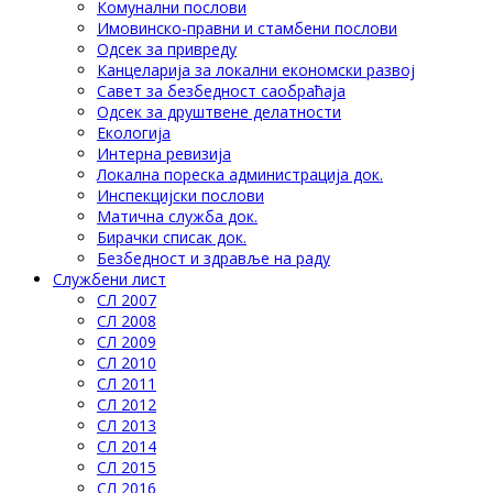
Комунални послови
Имовинско-правни и стамбени послови
Одсек за привреду
Канцеларија за локални економски развој
Савет за безбедност саобраћаја
Одсек за друштвене делатности
Eкологија
Интерна ревизија
Локална пореска администрација док.
Инспекцијски послови
Матична служба док.
Бирачки списак док.
Безбедност и здравље на раду
Службени лист
СЛ 2007
СЛ 2008
СЛ 2009
СЛ 2010
СЛ 2011
СЛ 2012
СЛ 2013
СЛ 2014
СЛ 2015
СЛ 2016