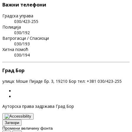
Важни телефони
Градска управа
030/423-255
Полиција
030/192
Ватрогасци / Спасиоци
030/193
Хитна помоћ
030/194
Град Бор
улица: Моше Пијаде бр. 3, 19210 Бор тел: +381 030/423-255
Ауторска права задржава Град Бор
Затвори
Промени величину фонта