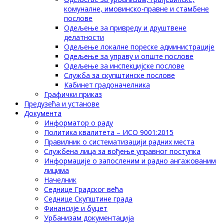
комуналне, имовинско-правне и стамбене
послове
Одељење за привреду и друштвене
делатности
Одељење локалне пореске администрације
Одељење за управу и опште послове
Одељење за инспекцијске послове
Служба за скупштинске послове
Кабинет градоначелника
Графички приказ
Предузећа и установе
Документа
Информатор о раду
Политика квалитета – ИСО 9001:2015
Правилник о систематизацији радних места
Службена лица за вођење управног поступка
Информације о запосленим и радно ангажованим
лицима
Начелник
Седнице Градског већа
Седнице Скупштине града
Финансије и буџет
Урбанизам документација