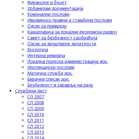
Финансије и буџет
Урбанизам документација
Комунални послови
Имовинско-правни и стамбени послови
Одсек за привреду
Канцеларија за локални економски развој
Савет за безбедност саобраћаја
Одсек за друштвене делатности
Eкологија
Интерна ревизија
Локална пореска администрација док.
Инспекцијски послови
Матична служба док.
Бирачки списак док.
Безбедност и здравље на раду
Службени лист
СЛ 2007
СЛ 2008
СЛ 2009
СЛ 2010
СЛ 2011
СЛ 2012
СЛ 2013
СЛ 2014