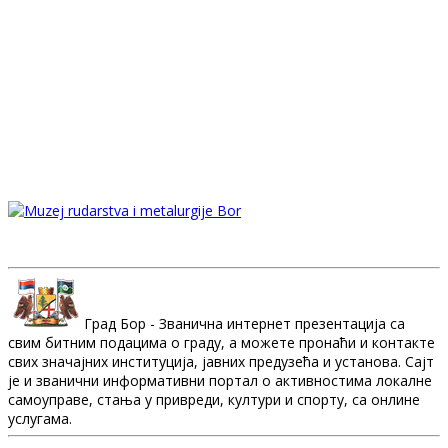
Град Бор - Званична интернет презентација са
свим битним подацима о граду, а можете пронаћи и контакте
свих значајних институција, јавних предузећа и установа. Сајт
је и званични информативни портал о активностима локалне
самоуправе, стања у привреди, култури и спорту, са онлине
услугама.