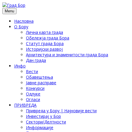
Menu
Насловна
О Бору
Лична карта града
Обележја града Бора
Статут града Бора
Историјски развој
Архитектура и знаменитости града Бора
Дан града
Инфо
Вести
Обавештења
Јавне расправе
Конкурси
Одлуке
Огласи
ПРИВРЕДА
Привреда у Бору | Најновије вести
Инвестирај у Бор
Сектори/Делтности
Информације