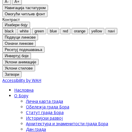
A-
A+
Навигација тастатуром
Oмогући читљив фонт
Контраст
Изабери боју
black
white
green
blue
red
orange
yellow
navi
Подвуци линкове
Означи линкове
Ресетуј подешавања
Инвертуј боје
Уклони анимације
Уклони стилове
Затвори
Accessibility by WAH
Насловна
О Бору
Лична карта града
Обележја града Бора
Статут града Бора
Историјски развој
Архитектура и знаменитости града Бора
Дан града