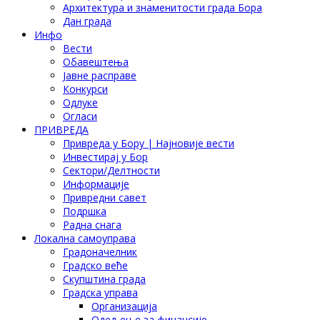
Архитектура и знаменитости града Бора
Дан града
Инфо
Вести
Обавештења
Јавне расправе
Конкурси
Одлуке
Огласи
ПРИВРЕДА
Привреда у Бору | Најновије вести
Инвестирај у Бор
Сектори/Делтности
Информације
Привредни савет
Подршка
Радна снага
Локална самоуправа
Градоначелник
Градско веће
Скупштина града
Градска управа
Организација
Одељење за финансије