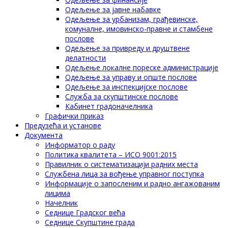
Одељење за јавне набавке
Одељење за урбанизам, грађевинске,
комуналне, имовинско-правне и стамбене
послове
Одељење за привреду и друштвене
делатности
Одељење локалне пореске администрације
Одељење за управу и опште послове
Одељење за инспекцијске послове
Служба за скупштинске послове
Кабинет градоначелника
Графички приказ
Предузећа и установе
Документа
Информатор о раду
Политика квалитета – ИСО 9001:2015
Правилник о систематизацији радних места
Службена лица за вођење управног поступка
Информације о запосленим и радно ангажованим
лицима
Начелник
Седнице Градског већа
Седнице Скупштине града