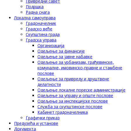
Привредни савет
Подршка
Радна снага
Локална самоуправа
Градоначелник
Градско веће
Скупштина града
Градска управа
Организација
Одељење за финансије
Одељење за јавне набавке
Одељење за урбанизам, грађевинске,
комуналне, имовинско-правне и стамбене
послове
Одељење за привреду и друштвене
делатности
Одељење локалне пореске администрације
Одељење за управу и опште послове
Одељење за инспекцијске послове
Служба за скупштинске послове
Кабинет градоначелника
Графички приказ
Предузећа и установе
Документа