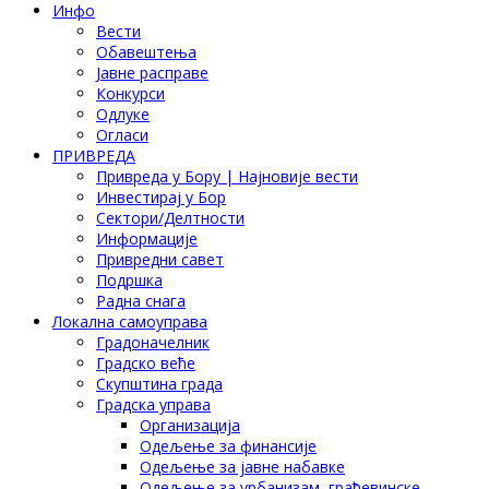
Инфо
Вести
Обавештења
Јавне расправе
Конкурси
Одлуке
Огласи
ПРИВРЕДА
Привреда у Бору | Најновије вести
Инвестирај у Бор
Сектори/Делтности
Информације
Привредни савет
Подршка
Радна снага
Локална самоуправа
Градоначелник
Градско веће
Скупштина града
Градска управа
Организација
Одељење за финансије
Одељење за јавне набавке
Одељење за урбанизам, грађевинске,