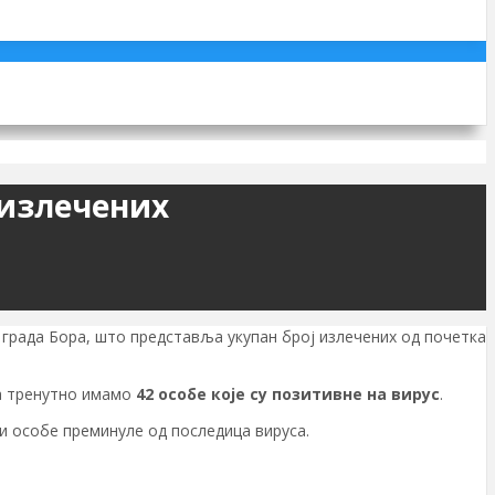
 излечених
 града Бора, што представља укупан број излечених од почетка
да тренутно имамо
42 особе које су позитивне на вирус
.
три особе преминуле од последица вируса.