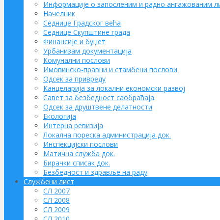
Информације о запосленим и радно ангажованим л
Начелник
Седнице Градског већа
Седнице Скупштине града
Финансије и буџет
Урбанизам документација
Комунални послови
Имовинско-правни и стамбени послови
Одсек за привреду
Канцеларија за локални економски развој
Савет за безбедност саобраћаја
Одсек за друштвене делатности
Eкологија
Интерна ревизија
Локална пореска администрација док.
Инспекцијски послови
Матична служба док.
Бирачки списак док.
Безбедност и здравље на раду
Службени лист
СЛ 2007
СЛ 2008
СЛ 2009
СЛ 2010