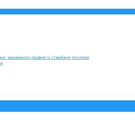
не, имовинско-правне и стамбене послове
ти