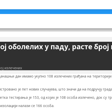
ј оболелих у паду, расте број
рој излечених
данашњи дан имамо укупно 108 излечених грађана на територији
стровано је пет нових случајева, што значи да на подручју гра
етка тестирања је 153, од којих је 108 особа излечено, док су 
изолацији налази се 166 особа.