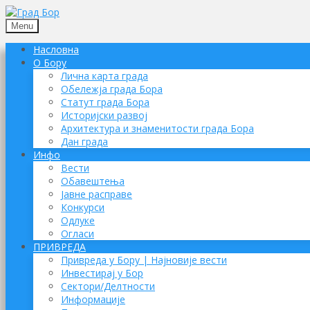
Menu
Насловна
О Бору
Лична карта града
Обележја града Бора
Статут града Бора
Историјски развој
Архитектура и знаменитости града Бора
Дан града
Инфо
Вести
Обавештења
Јавне расправе
Конкурси
Одлуке
Огласи
ПРИВРЕДА
Привреда у Бору | Најновије вести
Инвестирај у Бор
Сектори/Делтности
Информације