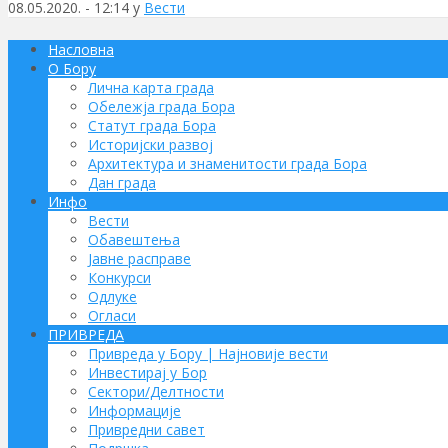
08.05.2020. - 12:14 у
Вести
Насловна
О Бору
Лична карта града
Обележја града Бора
Статут града Бора
Историјски развој
Архитектура и знаменитости града Бора
Дан града
Инфо
Вести
Обавештења
Јавне расправе
Конкурси
Одлуке
Огласи
ПРИВРЕДА
Привреда у Бору | Најновије вести
Инвестирај у Бор
Сектори/Делтности
Информације
Привредни савет