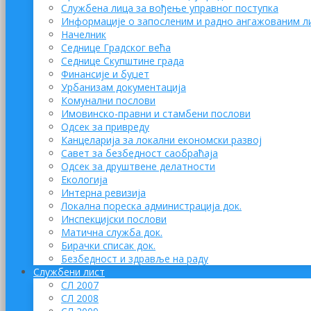
Службена лица за вођење управног поступка
Информације о запосленим и радно ангажованим л
Начелник
Седнице Градског већа
Седнице Скупштине града
Финансије и буџет
Урбанизам документација
Комунални послови
Имовинско-правни и стамбени послови
Одсек за привреду
Канцеларија за локални економски развој
Савет за безбедност саобраћаја
Одсек за друштвене делатности
Eкологија
Интерна ревизија
Локална пореска администрација док.
Инспекцијски послови
Матична служба док.
Бирачки списак док.
Безбедност и здравље на раду
Службени лист
СЛ 2007
СЛ 2008