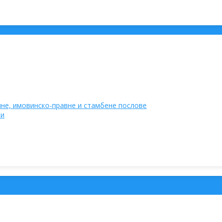
не, имовинско-правне и стамбене послове
ти