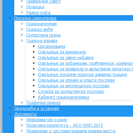
Привредни савет
Подршка
Радна снага
Локална самоуправа
Градоначелник
Градско веће
Скупштина града
Градска управа
Организација
Одељење за финансије
Одељење за јавне набавке
Одељење за урбанизам, грађевинске, комунал
Одељење за привреду и друштвене делатнос
Одељење локалне пореске администрације
Одељење за управу и опште послове
Одељење за инспекцијске послове
Служба за скупштинске послове
Кабинет градоначелника
Графички приказ
Предузећа и установе
Документа
Информатор о раду
Политика квалитета – ИСО 9001:2015
Правилник о систематизацији радних места