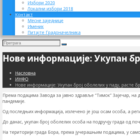
Избори 2020
Локални избори 2018
Контакт
Месне заједнице
Именик
Питајте Градоначелника
Нове информације: Укупан бро
Насловна
ИНФО
Нове информације: Укупан број оболелих у паду, расте б
Према подацима Завода за јавно здравље “Тимок” Зајечар, на 
пандемије.
Од последњих информација, излечено је још осам особа, а реги
До данас, укупан број оболелих особа на подручју града од поч
На територији града Бора, према јучерашњим подацима, у само