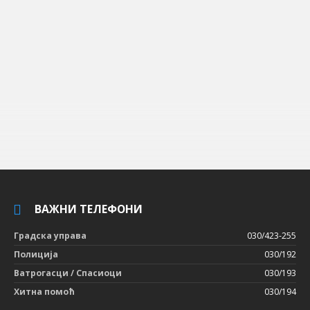
ВАЖНИ ТЕЛЕФОНИ
Градска управа
030/423-255
Полиција
030/192
Ватрогасци / Спасиоци
030/193
Хитна помоћ
030/194