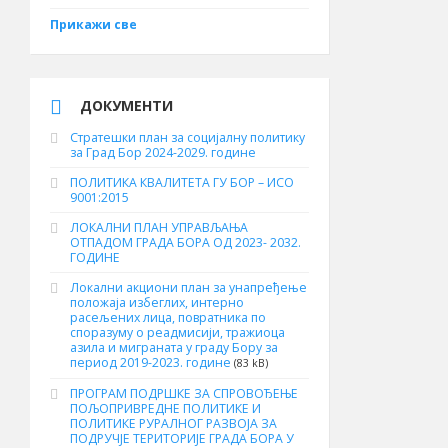
Прикажи све
ДОКУМЕНТИ
Стратешки план за социјалну политику
за Град Бор 2024-2029. године
ПОЛИТИКА КВАЛИТЕТА ГУ БОР – ИСО
9001:2015
ЛОКАЛНИ ПЛАН УПРАВЉАЊА
ОТПАДОМ ГРАДА БОРА ОД 2023- 2032.
ГОДИНЕ
Локални акциони план за унапређење
положаја избеглих, интерно
расељених лица, повратника по
споразуму о реадмисији, тражиоца
азила и миграната у граду Бору за
период 2019-2023. године
(83 kB)
ПРОГРАМ ПОДРШКЕ ЗА СПРОВОЂЕЊЕ
ПОЉОПРИВРЕДНЕ ПОЛИТИКЕ И
ПОЛИТИКЕ РУРАЛНОГ РАЗВОЈА ЗА
ПОДРУЧЈЕ ТЕРИТОРИЈЕ ГРАДА БОРА У