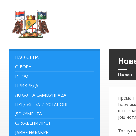
НАСЛОВНА
Нов
О БОРУ
Насловна
ИНФО
ПРИВРЕДА
ЛОКАЛНА САМОУПРАВА
Према п
ПРЕДУЗЕЋА И УСТАНОВЕ
Бору им
што зна
ДОКУМЕНТА
још чети
СЛУЖБЕНИ ЛИСТ
Тренутн
ЈАВНЕ НАБАВКЕ