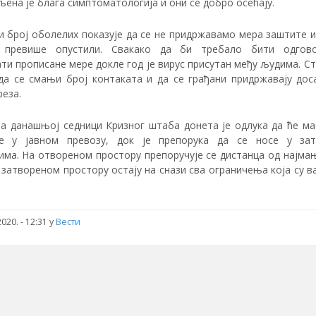
ена је блага симптоматологија и они се добро осећају.
 број оболелих показује да се не придржавамо мера заштите и 
и превише опустили. Свакако да би требало бити одгово
ти прописане мере докле год је вирус присутан међу људима. С
 да се смањи број контаката и да се грађани придржавају до
еза.
на данашњој седници Кризног штаба донета је одлука да ће ма
е у јавном превозу, док је препорука да се носе у за
има. На отвореном простору препоручује се дистанца од најма
у затвореном простору остају на снази сва ограничења која су 
020. - 12:31 у
Вести