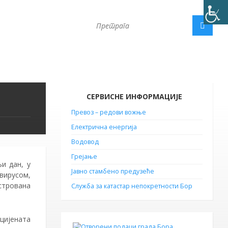
СЕРВИСНЕ ИНФОРМАЦИЈЕ
Превоз – редови вожње
Електрична енергија
Водовод
Грејање
и дан, у
Јавно стамбено предузеће
вирусом,
стрована
Служба за катастар непокретности Бор
цијената