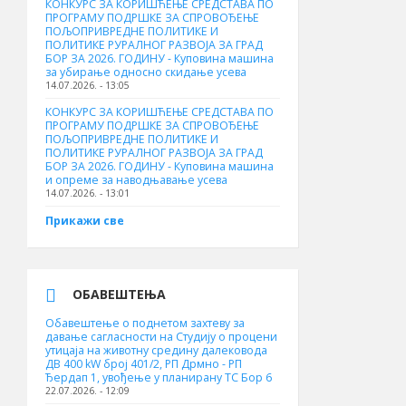
КОНКУРС ЗА КОРИШЋЕЊЕ СРЕДСТАВА ПО
ПРОГРАМУ ПОДРШКЕ ЗА СПРОВОЂЕЊЕ
ПОЉОПРИВРЕДНЕ ПОЛИТИКЕ И
ПОЛИТИКЕ РУРАЛНОГ РАЗВОЈА ЗА ГРАД
БОР ЗА 2026. ГОДИНУ - Куповинa машина
за убирање односно скидање усева
14.07.2026. - 13:05
КОНКУРС ЗА КОРИШЋЕЊЕ СРЕДСТАВА ПО
ПРОГРАМУ ПОДРШКЕ ЗА СПРОВОЂЕЊЕ
ПОЉОПРИВРЕДНЕ ПОЛИТИКЕ И
ПОЛИТИКЕ РУРАЛНОГ РАЗВОЈА ЗА ГРАД
БОР ЗА 2026. ГОДИНУ - Куповина машина
и опреме за наводњавање усева
14.07.2026. - 13:01
Прикажи све
ОБАВЕШТЕЊА
Обавештење о поднетом захтеву за
давање сагласности на Студију о процени
утицаја на животну средину далековода
ДВ 400 kW број 401/2, РП Дрмно - РП
Ђердап 1, увођење у планирану ТС Бор 6
22.07.2026. - 12:09