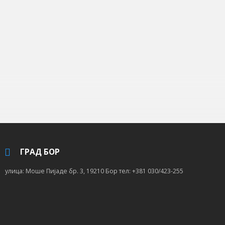
ГРАД БОР
улица: Моше Пијаде бр. 3, 19210 Бор тел: +381 030/423-255