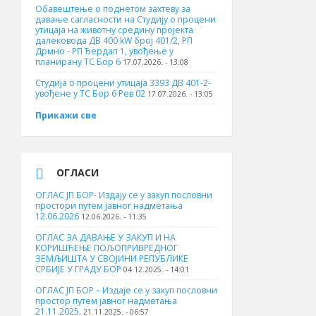
Обавештење о поднетом захтеву за
давање сагласности на Студију о процени
утицаја на животну средину пројекта
далековода ДВ 400 kW број 401/2, РП
Дрмно - РП Ђердап 1, увођење у
планирану ТС Бор 6
17.07.2026. - 13:08
Студија о процени утицаја 3393 ДВ 401-2-
увођене у ТС Бор 6 Рев 02
17.07.2026. - 13:05
Прикажи све
ОГЛАСИ
ОГЛАС ЈП БОР- Издају се у закуп пословни
простори путем јавног надметања
12.06.2026
12.06.2026. - 11:35
ОГЛАС ЗА ДАВАЊЕ У ЗАКУП И НА
КОРИШЋЕЊЕ ПОЉОПРИВРЕДНОГ
ЗЕМЉИШТА У СВОЈИНИ РЕПУБЛИКЕ
СРБИЈЕ У ГРАДУ БОР
04.12.2025. - 14:01
ОГЛАС ЈП БОР – Издаје се у закуп пословни
простор путем јавног надметања
21.11.2025.
21.11.2025. - 06:57