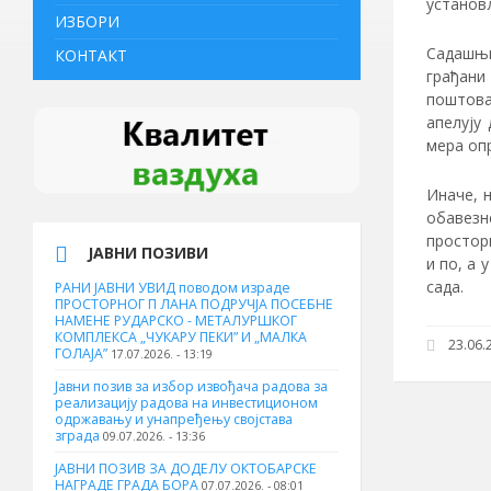
установљ
ИЗБОРИ
Садашњи
КОНТАКТ
грађан
поштова
апелују
мера опр
Иначе, 
обавезн
простор
ЈАВНИ ПОЗИВИ
и по, а 
сада.
РАНИ ЈАВНИ УВИД поводом израде
ПРОСТОРНОГ П ЛАНА ПОДРУЧЈА ПОСЕБНЕ
НАМЕНЕ РУДАРСКО - МЕТАЛУРШКОГ
КОМПЛЕКСА „ЧУКАРУ ПЕКИ” И „МАЛКА
23.06.2
ГОЛАЈА”
17.07.2026. - 13:19
Јавни позив за избор извођача радова за
реализацију радова на инвестиционом
одржавању и унапређењу својстава
зграда
09.07.2026. - 13:36
ЈАВНИ ПОЗИВ ЗА ДОДЕЛУ ОКТOБАРСКЕ
НАГРАДЕ ГРАДА БОРА
07.07.2026. - 08:01