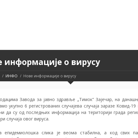
е информације о вирусу
ИНФО
Нове информације о вирусу
одацима Завода за јавно здравље „Тимок“ Зајечар, на данашњ
амо укупно 6 регистрованих случајева случаја заразе Kовид-19 
чи да су од последњих информација на територији града реги
ри случаја овог вируса.
а епидемиолошка слика је веома стабилна, а код свих па