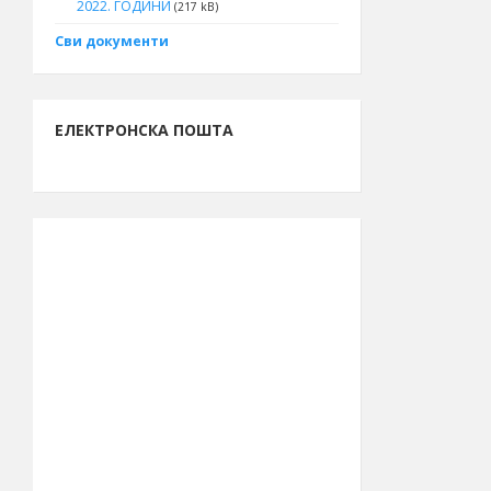
2022. ГОДИНИ
(217 kB)
Сви документи
ЕЛЕКТРОНСКА ПОШТА
ИНФОРМАЦИЈЕ О БОРУ
13.261.762.261
Буџет за 2026.
рсд
годину
48.615
Број становника
(попис 2011.)
39.990
Број бирача
(септембар
2023.)
44° 04′ СГШ
Географска