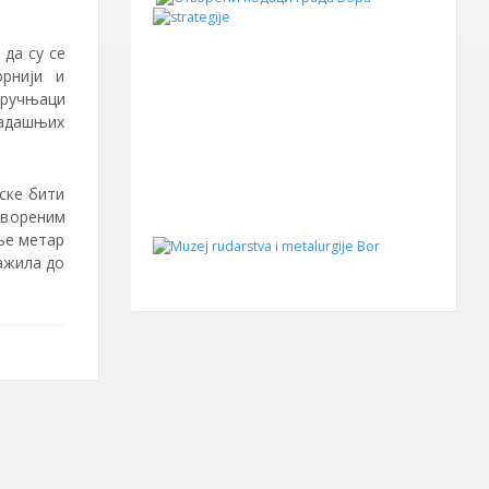
да су се
рнији и
тручњаци
садашњих
ске бити
твореним
ње метар
важила до