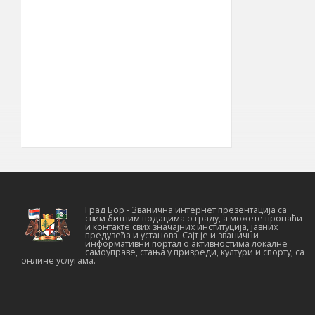
ширина
856 km²
Површина
општине
22° 05′ ИГД
Географска
дужина
030
Позивни број
19210
Поштански број
Град Бор - Званична интернет презентација са
свим битним подацима о граду, а можете пронаћи
и контакте свих значајних институција, јавних
предузећа и установа. Сајт је и званични
информативни портал о активностима локалне
самоуправе, стања у привреди, култури и спорту, са
онлине услугама.