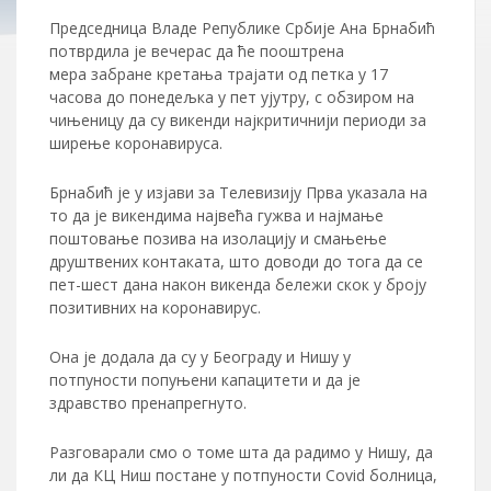
Председница Владе Републике Србије Ана Брнабић
потврдила је вечерас да ће пооштрена
мер
а
забране кретања
трајати од
петка у 17
часова до понедељка у пет ујутру, с обзиром на
чињеницу да су викенди најкритичнији периоди за
ширење коронавируса.
Брнабић је у изјави за Телевизију Прва указала на
то да је викендима највећа гужва и најмање
поштовање позива на изолацију и смањење
друштвених контаката, што доводи до тога да се
пет-шест дана након викенда бележи скок у броју
позитивних на коронавирус.
Она је додала да су у Београду и Нишу у
потпуности попуњени капацитети и да је
здравство пренапрегнуто.
Разговарали смо о томе шта да радимо у Нишу, да
ли да КЦ Ниш постане у потпуности
Covid
болница,