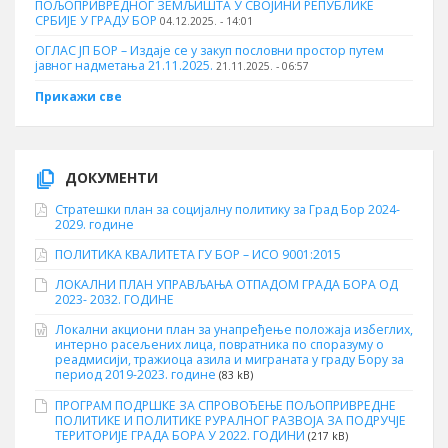
ПОЉОПРИВРЕДНОГ ЗЕМЉИШТА У СВОЈИНИ РЕПУБЛИКЕ
СРБИЈЕ У ГРАДУ БОР
04.12.2025. - 14:01
ОГЛАС ЈП БОР – Издаје се у закуп пословни простор путем
јавног надметања 21.11.2025.
21.11.2025. - 06:57
Прикажи све
ДОКУМЕНТИ
Стратешки план за социјалну политику за Град Бор 2024-
2029. године
ПОЛИТИКА КВАЛИТЕТА ГУ БОР – ИСО 9001:2015
ЛОКАЛНИ ПЛАН УПРАВЉАЊА ОТПАДОМ ГРАДА БОРА ОД
2023- 2032. ГОДИНЕ
Локални акциони план за унапређење положаја избеглих,
интерно расељених лица, повратника по споразуму о
реадмисији, тражиоца азила и миграната у граду Бору за
период 2019-2023. године
(83 kB)
ПРОГРАМ ПОДРШКЕ ЗА СПРОВОЂЕЊЕ ПОЉОПРИВРЕДНЕ
ПОЛИТИКЕ И ПОЛИТИКЕ РУРАЛНОГ РАЗВОЈА ЗА ПОДРУЧЈЕ
ТЕРИТОРИЈЕ ГРАДА БОРА У 2022. ГОДИНИ
(217 kB)