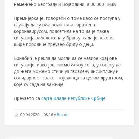
намењено Београду и Војводини, а 30.000 Нишу.
Премијерка је, говорећи о томе како се поступа у
случају да су оба родитеља заражена
коронавирусом, подсетила на то да је таква
ситуација забележена у Врању, када је неко из
шире породице преузео бригу о деци.
Брнабић је рекла да мисли да се назире крај ове
ситуације, иако још нисмо близу тога, уз оцену да
до њега можемо стићи уз гвоздену дисциплину и
солидарност сваког појединца са целим друштвом,
које су сада најважније.
Преузето са
сајта Владе Републике Србије.
09.04.2020. - 08:16 у
Вести