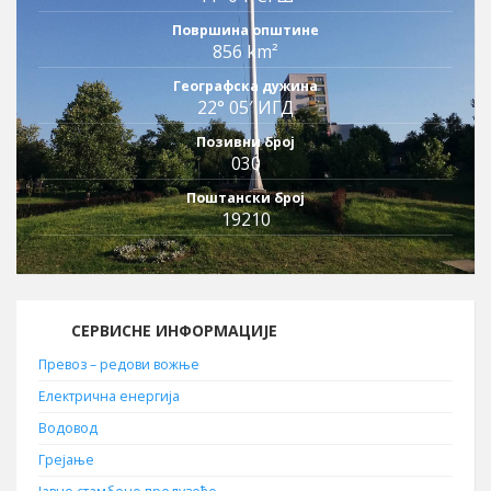
Површина општине
856 km²
Географска дужина
22° 05′ ИГД
Позивни број
030
Поштански број
19210
СЕРВИСНЕ ИНФОРМАЦИЈЕ
Превоз – редови вожње
Електрична енергија
Водовод
Грејање