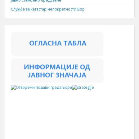
Јавно стамбено предузеће
Служба за катастар непокретности Бор