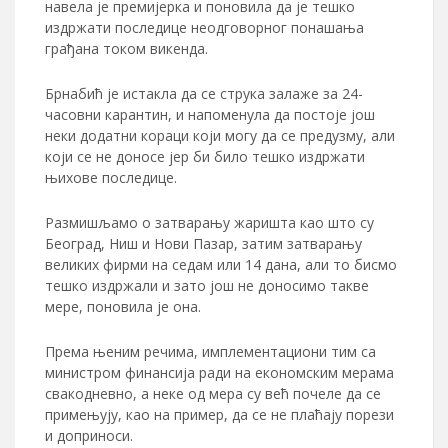
навела је премијерка и поновила да је тешко
издржати последице неодговорног понашања
грађана током викенда.
Брнабић је истакла да се струка залаже за 24-
часовни карантин, и напоменула да постоје још
неки додатни кораци који могу да се предузму, али
који се не доносе јер би било тешко издржати
њихове последице.
Размишљамо о затварању жаришта као што су
Београд, Ниш и Нови Пазар, затим затварању
великих фирми на седам или 14 дана, али то бисмо
тешко издржали и зато још не доносимо такве
мере, поновила је она.
Према њеним речима, имплементациони тим са
министром финансија ради на економским мерама
свакодневно, а неке од мера су већ почеле да се
примењују, као на пример, да се не плаћају порези
и доприноси.