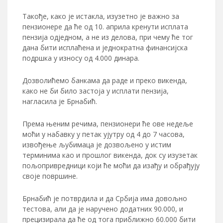
Такође, како је истакла, изузетно је важно за
пензионере да ће од 10. априла кренути исплата
пензија одједном, а не из делова, при чему ће тог
дана бити исплаћена и једнократна финансијска
подршка у износу од 4.000 динара.
Дозволићемо банкама да раде и преко викенда,
како не би било застоја у исплати пензија,
нагласила је Брнабић.
Према њеним речима, пензионери ће ове недеље
моћи у набавку у петак ујутру од 4 до 7 часова,
извођење љубимаца је дозвољено у истим
терминима као и прошлог викенда, док су изузетак
пољопривредници који ће моћи да изађу и обрађују
своје површине.
Брнабић је потврдила и да Србија има довољно
тестова, али да је наручено додатних 90.000, и
прецизирала да ће од тога приближно 60.000 бити