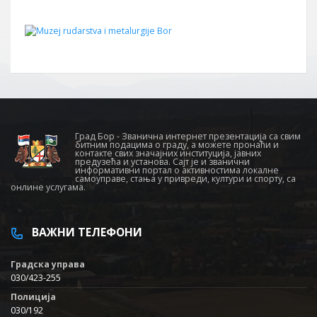
Град Бор - Званична интернет презентација са свим
битним подацима о граду, а можете пронаћи и
контакте свих значајних институција, јавних
предузећа и установа. Сајт је и званични
информативни портал о активностима локалне
самоуправе, стања у привреди, култури и спорту, са
онлине услугама.
ВАЖНИ ТЕЛЕФОНИ
Градска управа
030/423-255
Полиција
030/192