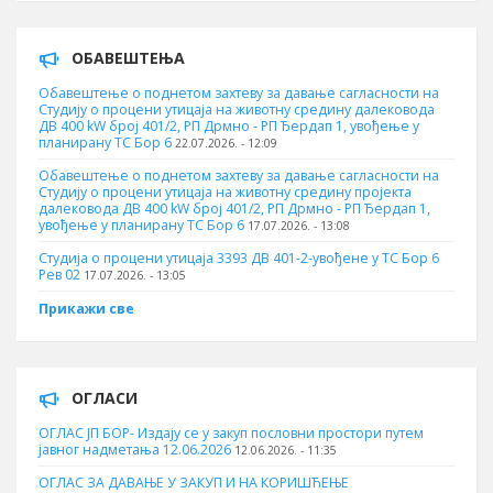
ОБАВЕШТЕЊА
Обавештење о поднетом захтеву за давање сагласности на
Студију о процени утицаја на животну средину далековода
ДВ 400 kW број 401/2, РП Дрмно - РП Ђердап 1, увођење у
планирану ТС Бор 6
22.07.2026. - 12:09
Обавештење о поднетом захтеву за давање сагласности на
Студију о процени утицаја на животну средину пројекта
далековода ДВ 400 kW број 401/2, РП Дрмно - РП Ђердап 1,
увођење у планирану ТС Бор 6
17.07.2026. - 13:08
Студија о процени утицаја 3393 ДВ 401-2-увођене у ТС Бор 6
Рев 02
17.07.2026. - 13:05
Прикажи све
ОГЛАСИ
ОГЛАС ЈП БОР- Издају се у закуп пословни простори путем
јавног надметања 12.06.2026
12.06.2026. - 11:35
ОГЛАС ЗА ДАВАЊЕ У ЗАКУП И НА КОРИШЋЕЊЕ