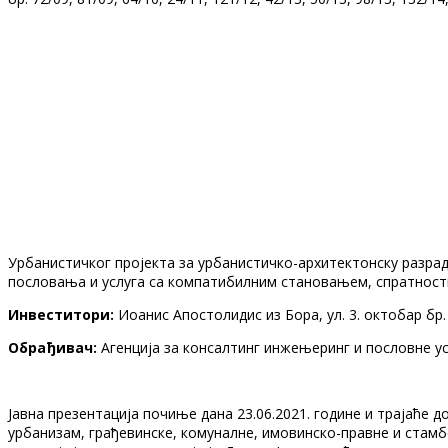
Урбанистичког пројекта за урбанистичко-архитектонску разраду 
пословања и услуга са компатибилним становањем, спратност
Инвеститори:
Иоанис Апостолидис из Бора, ул. 3. октобар бр
Обрађивач:
Агенција за консалтинг инжењеринг и пословне усл
Јавна презентација почиње дана 23.06.2021. године и трајаће 
урбанизам, грађевинске, комуналне, имовинско-правне и стамбе