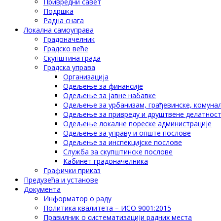
Привредни савет
Подршка
Радна снага
Локална самоуправа
Градоначелник
Градско веће
Скупштина града
Градска управа
Организација
Одељење за финансије
Одељење за јавне набавке
Одељење за урбанизам, грађевинске, комунал
Одељење за привреду и друштвене делатнос
Одељење локалне пореске администрације
Одељење за управу и опште послове
Одељење за инспекцијске послове
Служба за скупштинске послове
Кабинет градоначелника
Графички приказ
Предузећа и установе
Документа
Информатор о раду
Политика квалитета – ИСО 9001:2015
Правилник о систематизацији радних места