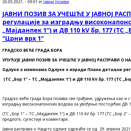
20.05.2021. - 09:01 in
Јавни позиви
ЈАВНИ ПОЗИВ ЗА УЧЕШЋЕ У ЈАВНОЈ РАС
регулације за изградњу високонапонски
„Мајданпек 1“) и ДВ 110 kV бр. 177 (ТС
“Црни врх 1“
ГРАДСКО ВЕЋЕ ГРАДА БОРА
УПУЋУЈЕ ЈАВНИ ПОЗИВ ЗА УЧЕШЋЕ У ЈАВНОЈ РАСПРАВИ О Н
Одлуке о изменама Одлуке о изради Плана детаљне регу
(ТС „Бор 1“ – ТС „Мајданпек 1“) и ДВ 110 kV бр. 177 (ТС „
Градско веће града Бора позива све грађане, удружења као и с
изградњу високонапонских водова за увођење постојећих ДВ 11
(ТС „Бор 1“ – ТС „Мајданпек 1“) и ДВ 110 kV бр. 177 (ТС „Бор 2
предлоге, сугестије и коментаре.
Јавна расправа о Нацрту oдлукe одржаће се од 29. априла 2021. 