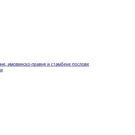
не, имовинско-правне и стамбене послове
ти