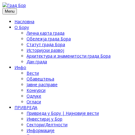
Menu
Насловна
О Бору
Лична карта града
Обележја града Бора
Статут града Бора
Историјски развој
Архитектура и знаменитости града Бора
Дан града
Инфо
Вести
Обавештења
Јавне расправе
Конкурси
Одлуке
Огласи
ПРИВРЕДА
Привреда у Бору | Најновије вести
Инвестирај у Бор
Сектори/Делтности
Информације