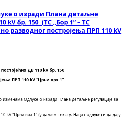
луке о изради Плана детаљне
kV бр. 150 (ТС „Бор 1“ – ТС
ључно разводног постројења ПРП 110 kV
остојећих ДВ 110 kV бр. 150
ојења ПРП 110 kV “Црни врх 1“
 о изменама Одлуке о изради Плана детаљне регулације за
10 kV “Црни врх 1“ (у даљем тексту: Нацрт oдлукe) и да дају