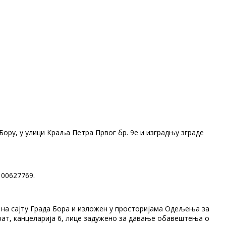
 Бору, у улици Краља Петра Првог бр. 9е и изградњу зграде
100627769.
ен на сајту Града Бора и изложен у просторијама Одељења за
прат, канцеларија 6, лице задужено за давање обавештења о