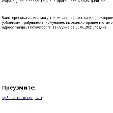
садржају јавне презентације је Драган Јеленковић, дипл. п.п.
Заинтересована лица могу током јавне презентације да изврше
урбанизам, грађевинске, комуналне, имовинско-правне и стамб
адресу marija.velkova@bor.rs, закључно са 30.06.2021. године.
Преузмите:
Урбанистички пројекат