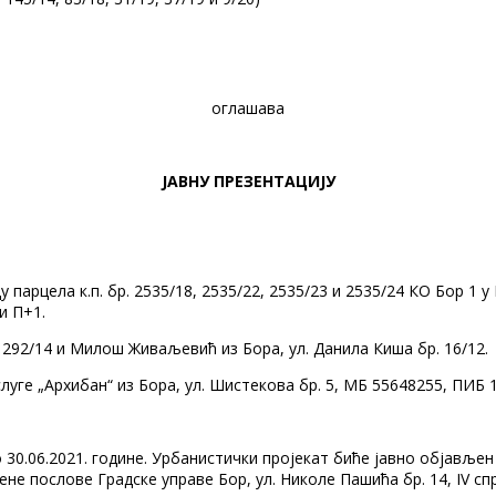
оглашава
ЈАВНУ ПРЕЗЕНТАЦИЈУ
парцела к.п. бр. 2535/18, 2535/22, 2535/23 и 2535/24 КО Бор 1 у
и П+1.
. 292/14 и Милош Живаљевић из Бора, ул. Данила Киша бр. 16/12.
уге „Архибан“ из Бора, ул. Шистекова бр. 5, МБ 55648255, ПИБ 
до 30.06.2021. године. Урбанистички пројекат биће јавно објављ
не послове Градске управе Бор, ул. Николе Пашића бр. 14, IV с