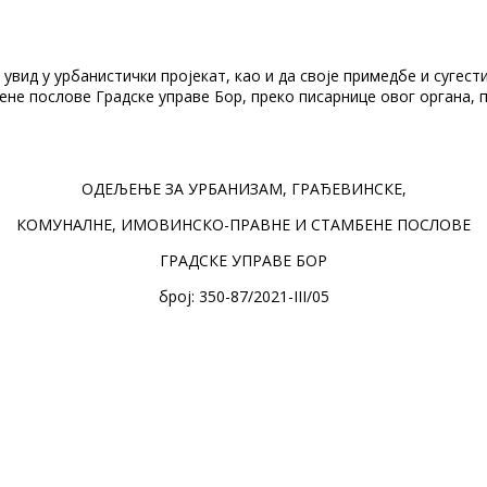
 увид у урбанистички пројекaт, као и да своје примедбе и суге
ене послове Градске управе Бор, преко писарнице овог органа, 
ОДЕЉЕЊЕ ЗА УРБАНИЗАМ, ГРАЂЕВИНСКЕ,
КОМУНАЛНЕ, ИМОВИНСКО-ПРАВНЕ И СТАМБЕНЕ ПОСЛОВЕ
ГРАДСКЕ УПРАВЕ БОР
број: 350-87/2021-III/05