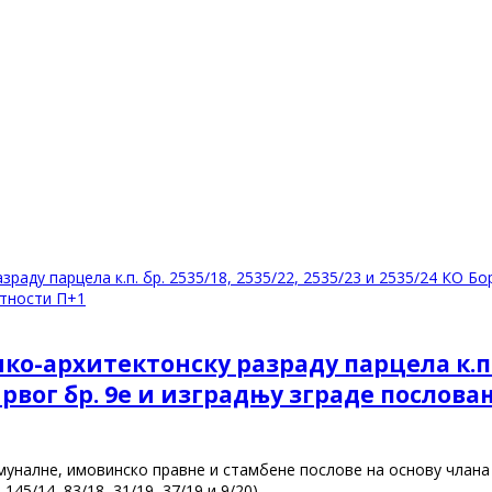
аду парцела к.п. бр. 2535/18, 2535/22, 2535/23 и 2535/24 КО Бо
атности П+1
-архитектонску разраду парцела к.п. бр.
 Првог бр. 9е и изградњу зграде послов
налне, имовинско правне и стамбене послове на основу члана 63
, 145/14, 83/18, 31/19, 37/19 и 9/20)