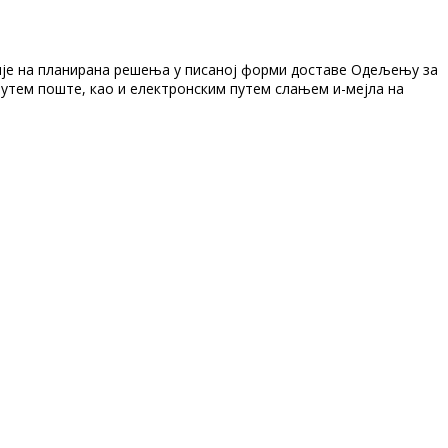
стије на планирана решења у писаној форми доставе Одељењу за
путем поште, као и електронским путем слањем и-мејла на