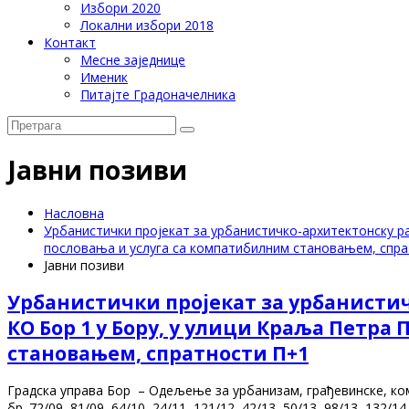
Избори 2020
Локални избори 2018
Контакт
Месне заједнице
Именик
Питајте Градоначелника
Јавни позиви
Насловна
Урбанистички пројекат за урбанистичко-архитектонску разр
пословања и услуга са компатибилним становањем, спр
Јавни позиви
Урбанистички пројекат за урбанистичко
КО Бор 1 у Бору, у улици Краља Петра
становањем, спратности П+1
Градска управа Бор – Одељење за урбанизам, грађевинске, кому
бр. 72/09, 81/09, 64/10, 24/11, 121/12, 42/13, 50/13, 98/13, 132/14