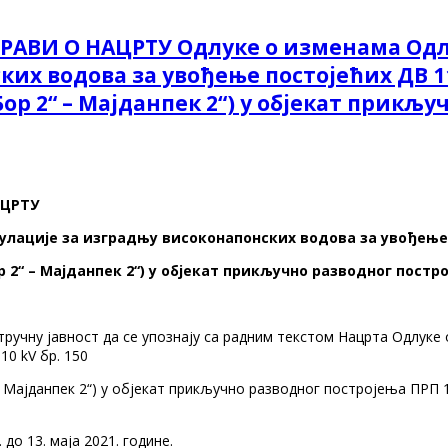
ПРАВИ О НАЦРТУ Одлуке о изменама Од
х водова за увођење постојећих ДВ 110 
 „Бор 2“ – Мајданпек 2“) у објекат прик
АЦРТУ
лације за изградњу високонапонских водова за увођење п
Бор 2“ – Мајданпек 2“) у објекат прикључно разводног постр
тручну јавност да се упознају са радним текстом Нацрта Одлуке
0 kV бр. 150
“ – Мајданпек 2“) у објекат прикључно разводног постројења ПРП 1
до 13. маја 2021. године.