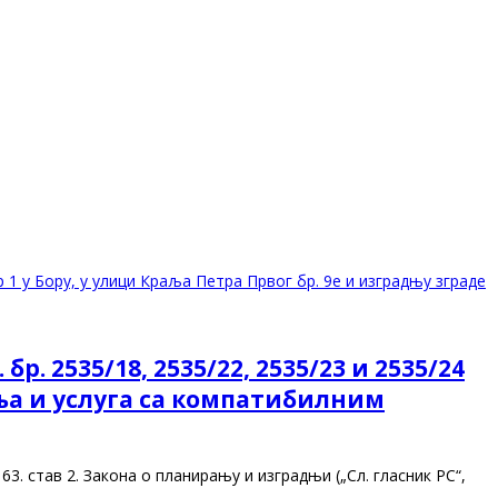
р 1 у Бору, у улици Краља Петра Првог бр. 9е и изградњу зграде
 2535/18, 2535/22, 2535/23 и 2535/24
ања и услуга са компатибилним
. став 2. Закона о планирању и изградњи („Сл. гласник РС“,