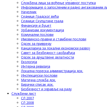
Службена лица за вођење управног поступка
Информације о запосленим и радно ангажованим л
Начелник
Седнице Градског већа
Седнице Скупштине града
Финансије и буџет
Урбанизам документација
Комунални послови
Имовинско-правни и стамбени послови
Одсек за привреду
Канцеларија за локални економски развој
Савет за безбедност саобраћаја
Одсек за друштвене делатности
Eкологија
Интерна ревизија
Локална пореска администрација док.
Инспекцијски послови
Матична служба док.
Бирачки списак док.
Безбедност и здравље на раду
Службени лист
СЛ 2007
СЛ 2008