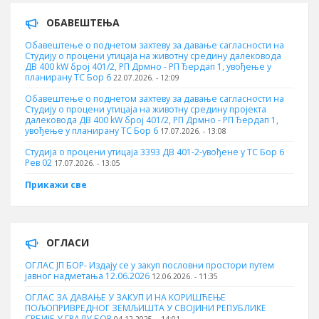
ОБАВЕШТЕЊА
Обавештење о поднетом захтеву за давање сагласности на
Студију о процени утицаја на животну средину далековода
ДВ 400 kW број 401/2, РП Дрмно - РП Ђердап 1, увођење у
планирану ТС Бор 6
22.07.2026. - 12:09
Обавештење о поднетом захтеву за давање сагласности на
Студију о процени утицаја на животну средину пројекта
далековода ДВ 400 kW број 401/2, РП Дрмно - РП Ђердап 1,
увођење у планирану ТС Бор 6
17.07.2026. - 13:08
Студија о процени утицаја 3393 ДВ 401-2-увођене у ТС Бор 6
Рев 02
17.07.2026. - 13:05
Прикажи све
ОГЛАСИ
ОГЛАС ЈП БОР- Издају се у закуп пословни простори путем
јавног надметања 12.06.2026
12.06.2026. - 11:35
ОГЛАС ЗА ДАВАЊЕ У ЗАКУП И НА КОРИШЋЕЊЕ
ПОЉОПРИВРЕДНОГ ЗЕМЉИШТА У СВОЈИНИ РЕПУБЛИКЕ
СРБИЈЕ У ГРАДУ БОР