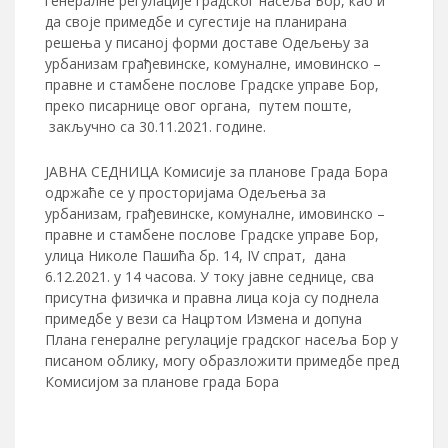
генералне регулације градског насеља Бор, као и
да своје примедбе и сугестије на планирана
решења у писаној форми доставе Одељењу за
урбанизам грађевинске, комуналне, имовинско –
правне и стамбене послове Градске управе Бор,
преко писарнице овог органа, путем поште,
закључно са 30.11.2021. године.
ЈАВНА СЕДНИЦА Комисије за планове Града Бора
одржаће се у просторијама Одељења за
урбанизам, грађевинске, комуналне, имовинско –
правне и стамбене послове Градске управе Бор,
улица Николе Пашића бр. 14, IV спрат, дана
6.12.2021. у 14 часова. У току јавне седнице, сва
присутна физичка и правна лица која су поднела
примедбе у вези са Нацртом Измена и допуна
Плана генералне регулације градског насеља Бор у
писаном облику, могу образложити примедбе пред
Комисијом за планове града Бора