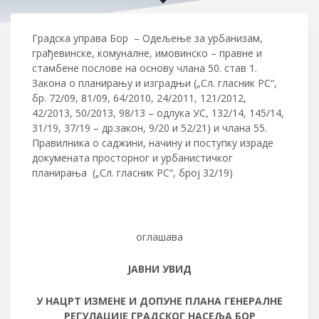
Градска управа Бор – Одељење за урбанизам,
грађевинске, комуналне, имовинско – правне и
стамбене послове на основу члана 50. став 1.
Закона о планирању и изградњи („Сл. гласник РС“,
бр. 72/09, 81/09, 64/2010, 24/2011, 121/2012,
42/2013, 50/2013, 98/13 – одлука УС, 132/14, 145/14,
31/19, 37/19 – др.закон, 9/20 и 52/21) и члана 55.
Правилника о саджини, начину и поступку израде
докумената просторног и урбанистичког
планирања („Сл. гласник РС“, број 32/19)
оглашава
ЈАВНИ УВИД
У НАЦРТ ИЗМЕНЕ И ДОПУНЕ ПЛАНА ГЕНЕРАЛНЕ
РЕГУЛАЦИЈЕ ГРАДСКОГ НАСЕЉА БОР