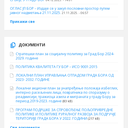
04.12.2025. - 14:01
ОГЛАС ЈП БОР – Издаје се у закуп пословни простор путем
јавног надметања 21.11.2025.
21.11.2025. - 06:57
Прикажи све
ДОКУМЕНТИ
Стратешки план за социјалну политику за Град Бор 2024-
2029. године
ПОЛИТИКА КВАЛИТЕТА ГУ БОР – ИСО 9001:2015
ЛОКАЛНИ ПЛАН УПРАВЉАЊА ОТПАДОМ ГРАДА БОРА ОД
2023- 2032. ГОДИНЕ
Локални акциони план за унапређење положаја избеглих,
интерно расељених лица, повратника по споразуму о
реадмисији, тражиоца азила и миграната у граду Бору за
период 2019-2023. године
(83 kB)
ПРОГРАМ ПОДРШКЕ ЗА СПРОВОЂЕЊЕ ПОЉОПРИВРЕДНЕ
ПОЛИТИКЕ И ПОЛИТИКЕ РУРАЛНОГ РАЗВОЈА ЗА ПОДРУЧЈЕ
ТЕРИТОРИЈЕ ГРАДА БОРА У 2022. ГОДИНИ
(217 kB)
Сви документи