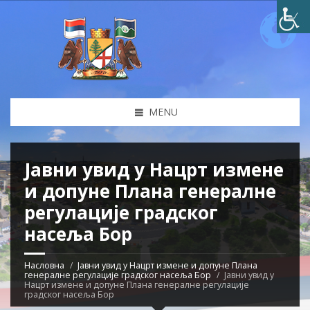
MENU
Јавни увид у Нацрт измене
и допуне Плана генералне
регулације градског
насеља Бор
Насловна
Јавни увид у Нацрт измене и допуне Плана
генералне регулације градског насеља Бор
Јавни увид у
Нацрт измене и допуне Плана генералне регулације
градског насеља Бор