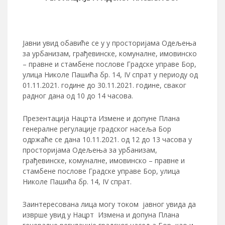
Јавни увид обавиће се у у просторијама Одељења
за урбанизам, грађевинске, комуналне, имовинско
– правне и стамбене послове Градске управе Бор,
улица Николе Пашића бр. 14, IV спрат у периоду од
01.11.2021. године до 30.11.2021. године, сваког
радног дана од 10 до 14 часова.
Презентација Нацрта Измене и допуне Плана
генералне регулације градског насеља Бор
одржаће се дана 10.11.2021. од 12 до 13 часова у
просторијама Одељења за урбанизам,
грађевинске, комуналне, имовинско – правне и
стамбене послове Градске управе Бор, улица
Николе Пашића бр. 14, IV спрат.
Заинтересована лица могу током јавног увида да
изврше увид у Нацрт Измена и допуна Плана