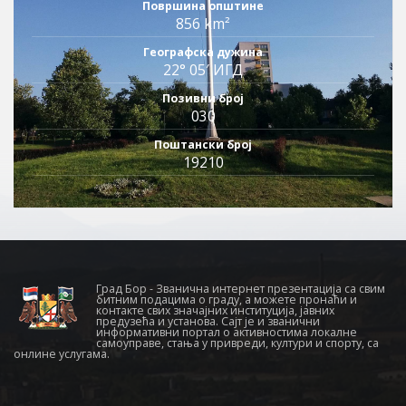
Површина општине
856 km²
Географска дужина
22° 05′ ИГД
Позивни број
030
Поштански број
19210
Град Бор - Званична интернет презентација са свим
битним подацима о граду, а можете пронаћи и
контакте свих значајних институција, јавних
предузећа и установа. Сајт је и званични
информативни портал о активностима локалне
самоуправе, стања у привреди, култури и спорту, са
онлине услугама.