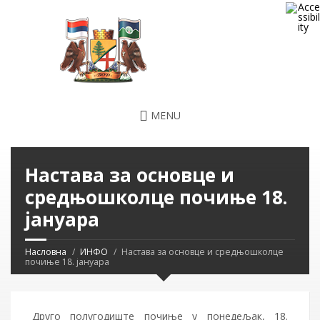
MENU
Настава за основце и
средњошколце почиње 18.
јануара
Насловна
ИНФО
Настава за основце и средњошколце
почиње 18. јануара
Друго полугодиште почиње у понедељак, 18.