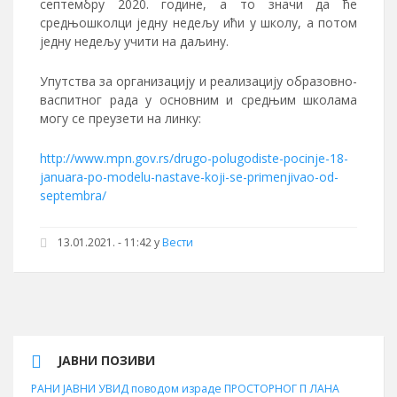
септембру 2020. године, а то значи да ће
средњошколци једну недељу ићи у школу, а потом
једну недељу учити на даљину.
Упутства за организацију и реализацију образовно-
васпитног рада у основним и средњим школама
могу се преузети на линку:
http://www.mpn.gov.rs/drugo-polugodiste-pocinje-18-
januara-po-modelu-nastave-koji-se-primenjivao-od-
septembra/
13.01.2021. - 11:42 у
Вести
ЈАВНИ ПОЗИВИ
РАНИ ЈАВНИ УВИД поводом израде ПРОСТОРНОГ П ЛАНА