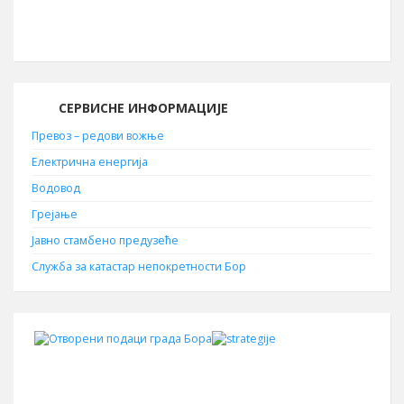
19210
СЕРВИСНЕ ИНФОРМАЦИЈЕ
Превоз – редови вожње
Електрична енергија
Водовод
Грејање
Јавно стамбено предузеће
Служба за катастар непокретности Бор