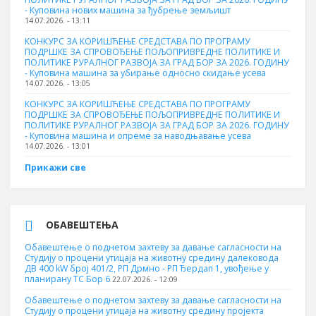
- Куповина нових машина за ђубрење земљишт
14.07.2026. - 13:11
КОНКУРС ЗА КОРИШЋЕЊЕ СРЕДСТАВА ПО ПРОГРАМУ
ПОДРШКЕ ЗА СПРОВОЂЕЊЕ ПОЉОПРИВРЕДНЕ ПОЛИТИКЕ И
ПОЛИТИКЕ РУРАЛНОГ РАЗВОЈА ЗА ГРАД БОР ЗА 2026. ГОДИНУ
- Куповинa машина за убирање односно скидање усева
14.07.2026. - 13:05
КОНКУРС ЗА КОРИШЋЕЊЕ СРЕДСТАВА ПО ПРОГРАМУ
ПОДРШКЕ ЗА СПРОВОЂЕЊЕ ПОЉОПРИВРЕДНЕ ПОЛИТИКЕ И
ПОЛИТИКЕ РУРАЛНОГ РАЗВОЈА ЗА ГРАД БОР ЗА 2026. ГОДИНУ
- Куповина машина и опреме за наводњавање усева
14.07.2026. - 13:01
Прикажи све
ОБАВЕШТЕЊА
Обавештење о поднетом захтеву за давање сагласности на
Студију о процени утицаја на животну средину далековода
ДВ 400 kW број 401/2, РП Дрмно - РП Ђердап 1, увођење у
планирану ТС Бор 6
22.07.2026. - 12:09
Обавештење о поднетом захтеву за давање сагласности на
Студију о процени утицаја на животну средину пројекта