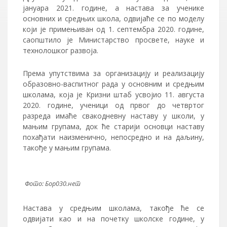
јануара 2021. године, a настава за ученике
основних и средњих школа, одвијаће се по моделу
који је примењиван од 1. септембра 2020. године,
саопштило је Министарство просвете, науке и
технолошког развоја.
Према упутствима за организацију и реализацију
образовно-васпитног рада у основним и средњим
школама, која је Кризни штаб усвојио 11. августа
2020. године, ученици од првог до четвртог
разреда имаће свакодневну наставу у школи, у
мањим групама, док ће старији основци наставу
похађати наизменично, непосредно и на даљину,
такође у мањим групама.
Фото: Бор030.нет
Настава у средњим школама, такође ће се
одвијати као и на почетку школске године, у