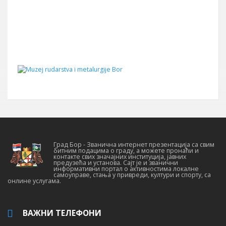
Град Бор - Званична интернет презентација са свим
битним подацима о граду, а можете пронаћи и
контакте свих значајних институција, јавних
предузећа и установа. Сајт је и званични
информативни портал о активностима локалне
самоуправе, стања у привреди, култури и спорту, са
онлине услугама.
ВАЖНИ ТЕЛЕФОНИ