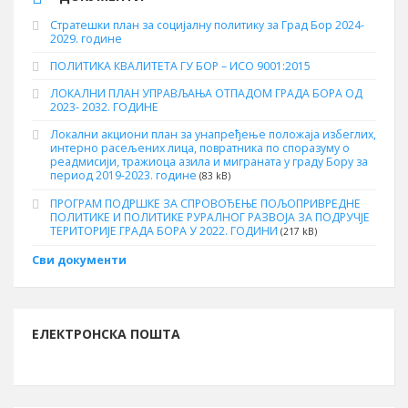
Стратешки план за социјалну политику за Град Бор 2024-
2029. године
ПОЛИТИКА КВАЛИТЕТА ГУ БОР – ИСО 9001:2015
ЛОКАЛНИ ПЛАН УПРАВЉАЊА ОТПАДОМ ГРАДА БОРА ОД
2023- 2032. ГОДИНЕ
Локални акциони план за унапређење положаја избеглих,
интерно расељених лица, повратника по споразуму о
реадмисији, тражиоца азила и миграната у граду Бору за
период 2019-2023. године
(83 kB)
ПРОГРАМ ПОДРШКЕ ЗА СПРОВОЂЕЊЕ ПОЉОПРИВРЕДНЕ
ПОЛИТИКЕ И ПОЛИТИКЕ РУРАЛНОГ РАЗВОЈА ЗА ПОДРУЧЈЕ
ТЕРИТОРИЈЕ ГРАДА БОРА У 2022. ГОДИНИ
(217 kB)
Сви документи
ЕЛЕКТРОНСКА ПОШТА