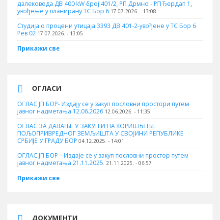
далековода ДВ 400 kW број 401/2, РП Дрмно - РП Ђердап 1,
увођење у планирану ТС Бор 6
17.07.2026. - 13:08
Студија о процени утицаја 3393 ДВ 401-2-увођене у ТС Бор 6
Рев 02
17.07.2026. - 13:05
Прикажи све
ОГЛАСИ
ОГЛАС ЈП БОР- Издају се у закуп пословни простори путем
јавног надметања 12.06.2026
12.06.2026. - 11:35
ОГЛАС ЗА ДАВАЊЕ У ЗАКУП И НА КОРИШЋЕЊЕ
ПОЉОПРИВРЕДНОГ ЗЕМЉИШТА У СВОЈИНИ РЕПУБЛИКЕ
СРБИЈЕ У ГРАДУ БОР
04.12.2025. - 14:01
ОГЛАС ЈП БОР – Издаје се у закуп пословни простор путем
јавног надметања 21.11.2025.
21.11.2025. - 06:57
Прикажи све
ДОКУМЕНТИ