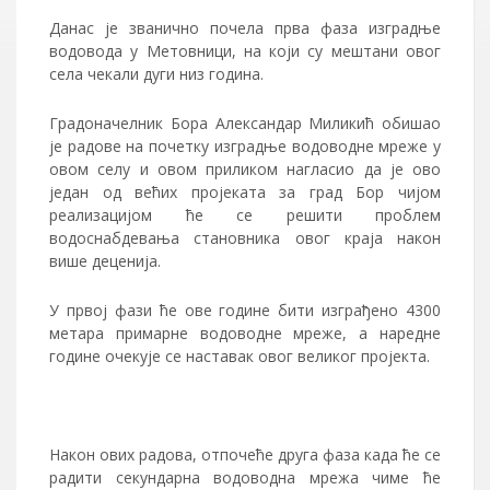
Данас је званично почела прва фаза изградње
водовода у Метовници, на који су мештани овог
села чекали дуги низ година.
Градоначелник Бора Александар Миликић обишао
је радове на почетку изградње водоводне мреже у
овом селу и овом приликом нагласио да је ово
један од већих пројеката за град Бор чијом
реализацијом ће се решити проблем
водоснабдевања становника овог краја након
више деценија.
У првој фази ће ове године бити изграђено 4300
метара примарне водоводне мреже, а наредне
године очекује се наставак овог великог пројекта.
Након ових радова, отпочеће друга фаза када ће се
радити секундарна водоводна мрежа чиме ће