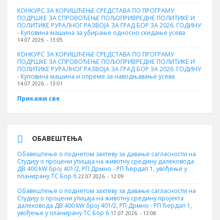
КОНКУРС ЗА КОРИШЋЕЊЕ СРЕДСТАВА ПО ПРОГРАМУ
ПОДРШКЕ ЗА СПРОВОЂЕЊЕ ПОЉОПРИВРЕДНЕ ПОЛИТИКЕ И
ПОЛИТИКЕ РУРАЛНОГ РАЗВОЈА ЗА ГРАД БОР ЗА 2026. ГОДИНУ
- Куповинa машина за убирање односно скидање усева
14.07.2026. - 13:05
КОНКУРС ЗА КОРИШЋЕЊЕ СРЕДСТАВА ПО ПРОГРАМУ
ПОДРШКЕ ЗА СПРОВОЂЕЊЕ ПОЉОПРИВРЕДНЕ ПОЛИТИКЕ И
ПОЛИТИКЕ РУРАЛНОГ РАЗВОЈА ЗА ГРАД БОР ЗА 2026. ГОДИНУ
- Куповина машина и опреме за наводњавање усева
14.07.2026. - 13:01
Прикажи све
ОБАВЕШТЕЊА
Обавештење о поднетом захтеву за давање сагласности на
Студију о процени утицаја на животну средину далековода
ДВ 400 kW број 401/2, РП Дрмно - РП Ђердап 1, увођење у
планирану ТС Бор 6
22.07.2026. - 12:09
Обавештење о поднетом захтеву за давање сагласности на
Студију о процени утицаја на животну средину пројекта
далековода ДВ 400 kW број 401/2, РП Дрмно - РП Ђердап 1,
увођење у планирану ТС Бор 6
17.07.2026. - 13:08