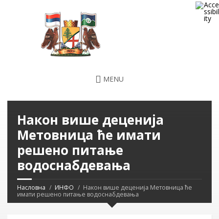
MENU
Након више деценија
Метовница ће имати
решено питање
водоснабдевања
Насловна
ИНФО
Након више деценија Метовница ће
имати решено питање водоснабдевања