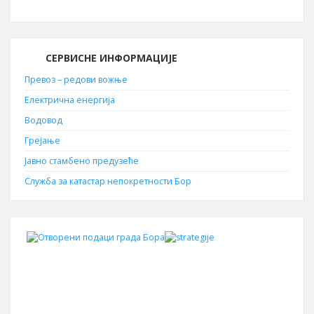
СЕРВИСНЕ ИНФОРМАЦИЈЕ
Превоз – редови вожње
Електрична енергија
Водовод
Грејање
Јавно стамбено предузеће
Служба за катастар непокретности Бор