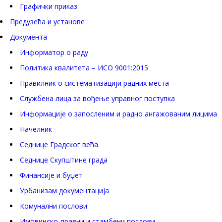
Графички приказ
Предузећа и установе
Документа
Информатор о раду
Политика квалитета – ИСО 9001:2015
Правилник о систематизацији радних места
Службена лица за вођење управног поступка
Информације о запосленим и радно ангажованим лицима
Начелник
Седнице Градског већа
Седнице Скупштине града
Финансије и буџет
Урбанизам документација
Комунални послови
Имовинско-правни и стамбени послови