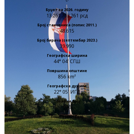
Буџет за 2026. годину
13.261.762.261 рсд
Број становника (попис 2011.)
48.615
Број бирача (септембар 2023.)
39.990
Географска ширина
44° 04′ СГШ
Површина општине
856 km²
Географска дужина
22° 05′ ИГД
Позивни број
030
Поштански број
19210