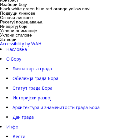
Контраст
Изабери боју
black
white
green
blue
red
orange
yellow
navi
Подвуци линкове
Означи линкове
Ресетуј подешавања
Инвертуј боје
Уклони анимације
Уклони стилове
Затвори
Accessibility by WAH
Насловна
О Бору
Лична карта града
Обележја града Бора
Статут града Бора
Историјски развој
Архитектура и знаменитости града Бора
Дан града
Инфо
Вести