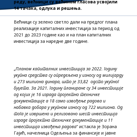
реду, већници су већином гласова усвојили
14 тачака, одлука и решења.
Већници су зелено светло дали на предлог планa
реализације капиталних инвестиција за период од
2021 до 2023 године као и на план капиталних
инвестиција за наредне две године.
„
Планом капиталних инвестиција за 2022. годину
укупна средства су опредељена у износу од милијарду
и 273 милиона динара, што је 33,82 одсто укупног
буџета. За 2021. годину планиране су 34 инвестиције
од којих је 16 израда пројектно техничке
документације а 18 само извођење радова и
набавка добара у укупном износу од 722 милиона. Од
тога је извршено и релизовано шест инвестиција
израде пројектно техничке документације и 11
инвестиција извођења радова
“ истакла је Зорана
Гајић, начелница Одељења за финансије и јавне