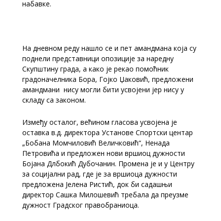
набавке.
На дневном реду нашло се и пет амандмана која су
поднели представници опозиције за наредну
Скупштину града, а како је рекао помоћник
градоначелника Бора, Гојко Џаковић, предложени
амандмани нису могли бити усвојени јер нису у
складу са законом.
Између осталог, већином гласова усвојена је
оставка в.д. директора Установе Спортски центар
„Бобана Момчиловић Величковић“, Ненада
Петровића и предложен нови вршиоц дужности
Бојана Длбокић Дубочанин. Промена је и у Центру
за социјални рад, где је за вршиоца дужности
предложена Јелена Ристић, док би садашњи
директор Сашка Милошевић требала да преузме
дужност Градског правобраниоца.