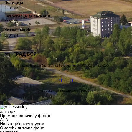
Полиција
030/192
Ватрогасци / Спасиоци
030/193
Хитна помоћ
030/194
ГРАД БОР
улица: Моше Пијаде бр. 3, 19210 Бор тел: +381 030/423-255
Ауторска права задржава Град Бор
Затвори
Промени величину фонта
A-
A+
Навигација тастатуром
Oмогући читљив фонт