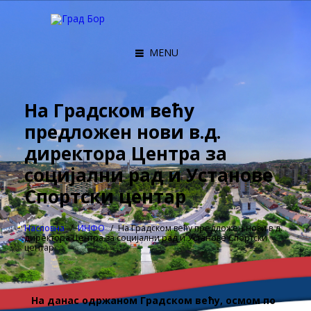
MENU
На Градском већу
предложен нови в.д.
директора Центра за
социјални рад и Установе
Спортски центар
Насловна
ИНФО
На Градском већу предложен нови в.д.
директора Центра за социјални рад и Установе Спортски
центар
На данас одржаном Градском већу, осмом по