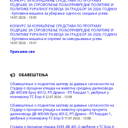
КОНКУРС ЗА КОРИШЋЕЊЕ СРЕДСТАВА ПО ПРОГРАМУ
ПОДРШКЕ ЗА СПРОВОЂЕЊЕ ПОЉОПРИВРЕДНЕ ПОЛИТИКЕ И
ПОЛИТИКЕ РУРАЛНОГ РАЗВОЈА ЗА ГРАД БОР ЗА 2026. ГОДИНУ
- Куповинa машина за убирање односно скидање усева
14.07.2026. - 13:05
КОНКУРС ЗА КОРИШЋЕЊЕ СРЕДСТАВА ПО ПРОГРАМУ
ПОДРШКЕ ЗА СПРОВОЂЕЊЕ ПОЉОПРИВРЕДНЕ ПОЛИТИКЕ И
ПОЛИТИКЕ РУРАЛНОГ РАЗВОЈА ЗА ГРАД БОР ЗА 2026. ГОДИНУ
- Куповина машина и опреме за наводњавање усева
14.07.2026. - 13:01
Прикажи све
ОБАВЕШТЕЊА
Обавештење о поднетом захтеву за давање сагласности на
Студију о процени утицаја на животну средину далековода
ДВ 400 kW број 401/2, РП Дрмно - РП Ђердап 1, увођење у
планирану ТС Бор 6
22.07.2026. - 12:09
Обавештење о поднетом захтеву за давање сагласности на
Студију о процени утицаја на животну средину пројекта
далековода ДВ 400 kW број 401/2, РП Дрмно - РП Ђердап 1,
увођење у планирану ТС Бор 6
17.07.2026. - 13:08
Студија о процени утицаја 3393 ДВ 401-2-увођене у ТС Бор 6