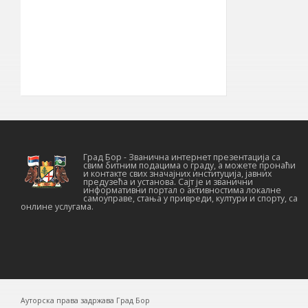
22° 05′ ИГД
Географска
дужина
030
Позивни број
19210
Поштански број
Град Бор - Званична интернет презентација са
свим битним подацима о граду, а можете пронаћи
и контакте свих значајних институција, јавних
предузећа и установа. Сајт је и званични
информативни портал о активностима локалне
самоуправе, стања у привреди, култури и спорту, са
онлине услугама.
Ауторска права задржава Град Бор