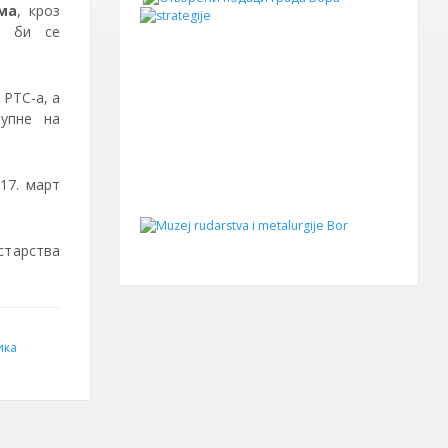
ма
, кроз
о би се
РТС-а, а
упне на
17. март
старства
ика