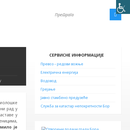
СЕРВИСНЕ ИНФОРМАЦИЈЕ
Превоз – редови вожње
Електрична енергија
у
Водовод
Грејање
Јавно стамбено предузеће
миолошке
Служба за катастар непокретности Бор
ни рад у
аставе у
еницима,
мило је