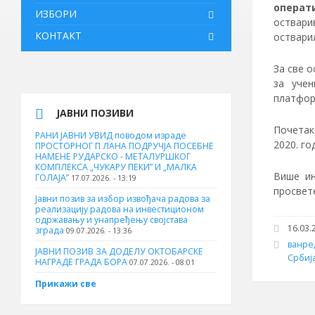
операт
ИЗБОРИ
оствар
КОНТАКТ
оствари
За све 
за уче
платфор
ЈАВНИ ПОЗИВИ
Почетак
РАНИ ЈАВНИ УВИД поводом израде
2020. го
ПРОСТОРНОГ П ЛАНА ПОДРУЧЈА ПОСЕБНЕ
НАМЕНЕ РУДАРСКО - МЕТАЛУРШКОГ
КОМПЛЕКСА „ЧУКАРУ ПЕКИ” И „МАЛКА
Више ин
ГОЛАЈА”
17.07.2026. - 13:19
просвет
Јавни позив за избор извођача радова за
реализацију радова на инвестиционом
одржавању и унапређењу својстава
16.03.2
зграда
09.07.2026. - 13:36
ванре
ЈАВНИ ПОЗИВ ЗА ДОДЕЛУ ОКТOБАРСКЕ
Србиј
НАГРАДЕ ГРАДА БОРА
07.07.2026. - 08:01
Прикажи све