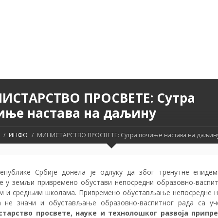
ИСТАРСТВО ПРОСВЕТЕ: Сутра
иње настава на даљину
ИНФО
МИНИСТАРСТВО ПРОСВЕТЕ: Сутра почиње настава на даљин
епублике Србије донела је одлуку да због тренутне епиде
је у земљи привремено обустави непосредни образовно-васпит
м и средњим школама. Привремено обустављање непосредне н
 не значи и обустављање образовно-васпитног рада са уч
тарство просвете, науке и технолошког развоја припре