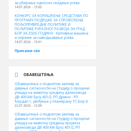
за убирање односно скидање усева
14.07.2026. - 13:05
КОНКУРС ЗА КОРИШЋЕЊЕ СРЕДСТАВА ПО
ПРОГРАМУ ПОДРШКЕ ЗА СПРОВОЂЕЊЕ
ПОЉОПРИВРЕДНЕ ПОЛИТИКЕ И
ПОЛИТИКЕ РУРАЛНОГ РАЗВОЈА ЗА ГРАД
БОР ЗА 2026. ГОДИНУ - Куповина машина
и опреме за наводњавање усева
14.07.2026. - 13:01
Прикажи све
ОБАВЕШТЕЊА
Обавештење о поднетом захтеву за
давање сагласности на Студију о процени
утицаја на животну средину далековода
ДВ 400 kW број 401/2, РП Дрмно - РП
Ђердап 1, увођење у планирану ТС Бор 6
22.07.2026. - 12:09
Обавештење о поднетом захтеву за
давање сагласности на Студију о процени
утицаја на животну средину пројекта
далековода ДВ 400 kW број 401/2, РП