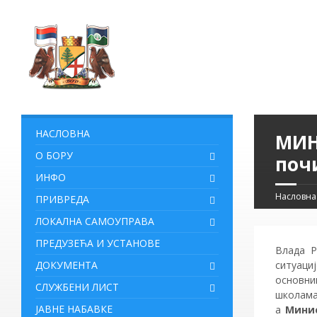
НАСЛОВНА
МИН
О БОРУ
поч
ИНФО
Насловна
ПРИВРЕДА
ЛОКАЛНА САМОУПРАВА
ПРЕДУЗЕЋА И УСТАНОВЕ
Влада Р
ДОКУМЕНТА
ситуаци
основни
СЛУЖБЕНИ ЛИСТ
школама
ЈАВНЕ НАБАВКЕ
а
Минис