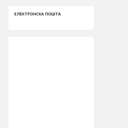
ЕЛЕКТРОНСКА ПОШТА
ИНФОРМАЦИЈЕ О БОРУ
13.261.762.261
Буџет за 2026.
рсд
годину
48.615
Број становника
(попис 2011.)
39.990
Број бирача
(септембар
2023.)
44° 04′ СГШ
Географска
ширина
856 km²
Површина
општине