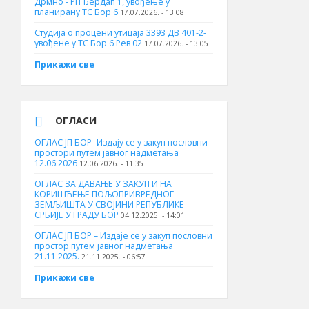
Дрмно - РП Ђердап 1, увођење у
планирану ТС Бор 6
17.07.2026. - 13:08
Студија о процени утицаја 3393 ДВ 401-2-
увођене у ТС Бор 6 Рев 02
17.07.2026. - 13:05
Прикажи све
ОГЛАСИ
ОГЛАС ЈП БОР- Издају се у закуп пословни
простори путем јавног надметања
12.06.2026
12.06.2026. - 11:35
ОГЛАС ЗА ДАВАЊЕ У ЗАКУП И НА
КОРИШЋЕЊЕ ПОЉОПРИВРЕДНОГ
ЗЕМЉИШТА У СВОЈИНИ РЕПУБЛИКЕ
СРБИЈЕ У ГРАДУ БОР
04.12.2025. - 14:01
ОГЛАС ЈП БОР – Издаје се у закуп пословни
простор путем јавног надметања
21.11.2025.
21.11.2025. - 06:57
Прикажи све