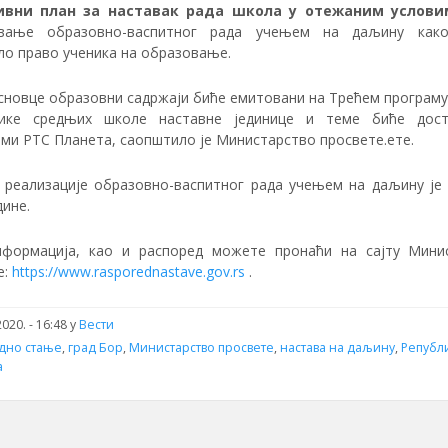
ивни план за наставак рада школа у отежаним услови
ивање образовно-васпитног рада учењем на даљину как
ло право ученика на образовање.
основце образовни садржаји биће емитовани на Трећем програму 
нике средњих школе наставне јединице и теме биће дост
ми РТС Планета, саопштило је Министарство просвете.ете.
 реализације образовно-васпитног рада учењем на даљину је 
дине.
формација, као и распоред можете пронаћи на сајту Мини
е:
https://www.rasporednastave.gov.rs
.
020. - 16:48 у
Вести
дно стање
,
град Бор
,
Министарство просвете
,
настава на даљину
,
Републ
а