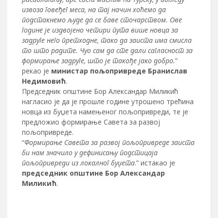
извоза говеђег меса, на тај начин хоћемо да
подстакнемо људе да се баве сточарством. Ове
године је издвојено четири пута више новца за
задруге него претходне, тако да заиста има смисла
то што радите. Чуо сам да сте дали сагласност за
формирање задруге, што је такође јако добро.
”
рекао је
министар пољопривреде Бранислав
Недимовић
.
Председник општине Бор Александар Миликић
нагласио је да је прошле године утрошено трећина
новца из буџета намењеног пољопривреди, те је
предложио формирање Савета за развој
пољопривреде.
“
Формирање Савета за развој пољопривреде заиста
би нам значило у дефинисању подстицаја
пољопривреди из локалног буџета
.” истакао је
председник општине Бор Александар
Миликић
.