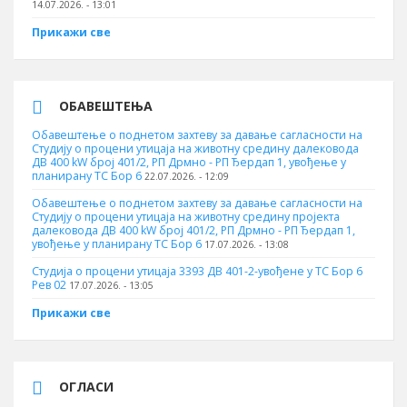
14.07.2026. - 13:01
Прикажи све
ОБАВЕШТЕЊА
Обавештење о поднетом захтеву за давање сагласности на
Студију о процени утицаја на животну средину далековода
ДВ 400 kW број 401/2, РП Дрмно - РП Ђердап 1, увођење у
планирану ТС Бор 6
22.07.2026. - 12:09
Обавештење о поднетом захтеву за давање сагласности на
Студију о процени утицаја на животну средину пројекта
далековода ДВ 400 kW број 401/2, РП Дрмно - РП Ђердап 1,
увођење у планирану ТС Бор 6
17.07.2026. - 13:08
Студија о процени утицаја 3393 ДВ 401-2-увођене у ТС Бор 6
Рев 02
17.07.2026. - 13:05
Прикажи све
ОГЛАСИ