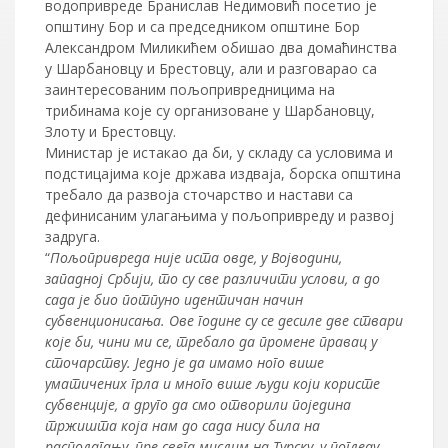
водопривреде Бранислав Недимовић посетио је
општину Бор и са председником општине Бор
Александром Миликићем обишао два домаћинства
у Шарбановцу и Брестовцу, али и разговарао са
заинтересованим пољопривредницима на
трибинама које су организоване у Шарбановцу,
Злоту и Брестовцу.
Министар је истакао да би, у складу са условима и
подстицајима које држава издваја, борска општина
требало да развоја сточарство и настави са
дефинисаним улагањима у п
ољопривреду и развој
задруга.
“
Пољопривреда није иста овде, у Војводини,
западној Србији, то су све различити услови, а до
сада је био потпуно идентичан начин
субвенционисања. Ове године су се десиле две ствари
које би, чини ми се, требало да промене правац у
сточарству. Једно је да имамо ного више
уматичених грла и много више људи који користе
субвенције, а друго да смо отворили поједина
тржишта која нам до сада нису била на
располагању, пре свега мислим на Турску, у погледу