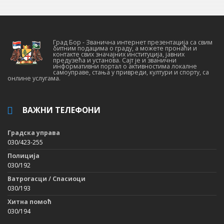
Град Бор - Званична интернет презентација са свим
битним подацима о граду, а можете пронаћи и
контакте свих значајних институција, јавних
предузећа и установа. Сајт је и званични
информативни портал о активностима локалне
самоуправе, стања у привреди, култури и спорту, са
онлине услугама.
ВАЖНИ ТЕЛЕФОНИ
Градска управа
030/423-255
Полиција
030/192
Ватрогасци / Спасиоци
030/193
Хитна помоћ
030/194