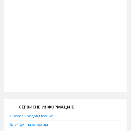
39.990
Географска ширина
44° 04′ СГШ
Површина општине
856 km²
Географска дужина
22° 05′ ИГД
Позивни број
030
Поштански број
19210
СЕРВИСНЕ ИНФОРМАЦИЈЕ
Превоз – редови вожње
Електрична енергија