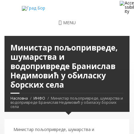
MENU
Министар пољопривреде,
шумарства и
водопривреде Бранислав
Недимовић у обиласку
борских села
Насловна
ИНФО
Министар пољопривреде, шумарства и
водопривреде Бранислав Недимовић у обиласку борских
села
Министар пољопривреде, шумарства и