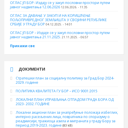
ОГЛАС ЈП БОР- Издају се у закуп пословни простори путем
јавног надметања 12.06.2026
12.06.2026. - 11:35
ОГЛАС ЗА ДАВАЊЕ У ЗАКУП И НА КОРИШЋЕЊЕ
ПОЉОПРИВРЕДНОГ ЗЕМЉИШТА У СВОЈИНИ РЕПУБЛИКЕ
СРБИЈЕ У ГРАДУ БОР
04.12.2025. - 14:01
ОГЛАС ЈП БОР – Издаје се у закуп пословни простор путем
јавног надметања 21.11.2025.
21.11.2025. - 06:57
Прикажи све
ДОКУМЕНТИ
Стратешки план за социјалну политику за Град Бор 2024-
2029. године
ПОЛИТИКА КВАЛИТЕТА ГУ БОР – ИСО 9001:2015
ЛОКАЛНИ ПЛАН УПРАВЉАЊА ОТПАДОМ ГРАДА БОРА ОД
2023- 2032. ГОДИНЕ
Локални акциони план за унапређење положаја избеглих,
интерно расељених лица, повратника по споразуму о
реадмисији, тражиоца азила и миграната у граду Бору за
период 2019-2023. године
(83 kB)