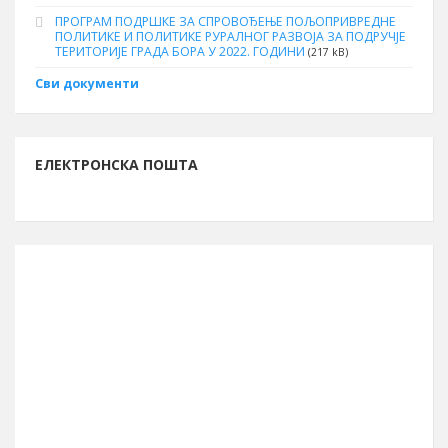
ПРОГРАМ ПОДРШКЕ ЗА СПРОВОЂЕЊЕ ПОЉОПРИВРЕДНЕ
ПОЛИТИКЕ И ПОЛИТИКЕ РУРАЛНОГ РАЗВОЈА ЗА ПОДРУЧЈЕ
ТЕРИТОРИЈЕ ГРАДА БОРА У 2022. ГОДИНИ
(217 kB)
Сви документи
ЕЛЕКТРОНСКА ПОШТА
ИНФОРМАЦИЈЕ О БОРУ
Буџет за 2026. годину
13.261.762.261 рсд
Број становника (попис 2011.)
48.615
Број бирача (септембар 2023.)